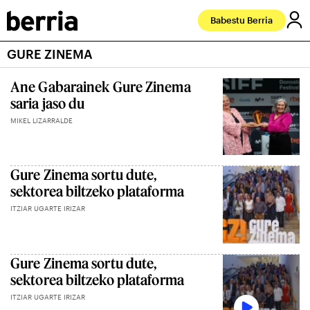
Babestu Berria
GURE ZINEMA
Ane Gabarainek Gure Zinema
saria jaso du
MIKEL LIZARRALDE
Gure Zinema sortu dute,
sektorea biltzeko plataforma
ITZIAR UGARTE IRIZAR
Gure Zinema sortu dute,
sektorea biltzeko plataforma
ITZIAR UGARTE IRIZAR