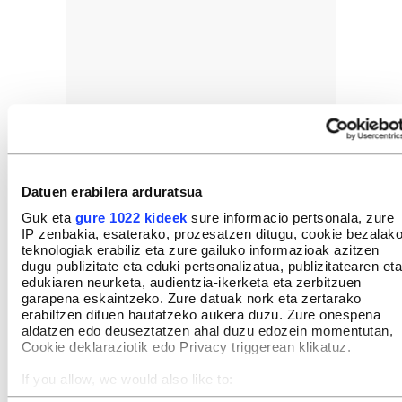
Datuen erabilera arduratsua
Guk eta
gure 1022 kideek
sure informacio pertsonala, zure
IP zenbakia, esaterako, prozesatzen ditugu, cookie bezalak
teknologiak erabiliz eta zure gailuko informazioak azitzen
dugu publizitate eta eduki pertsonalizatua, publizitatearen eta
edukiaren neurketa, audientzia-ikerketa eta zerbitzuen
garapena eskaintzeko. Zure datuak nork eta zertarako
erabiltzen dituen hautatzeko aukera duzu. Zure onespena
aldatzen edo deuseztatzen ahal duzu edozein momentutan,
Cookie deklaraziotik edo Privacy triggerean klikatuz.
If you allow, we would also like to:
Collect information about your geographical location