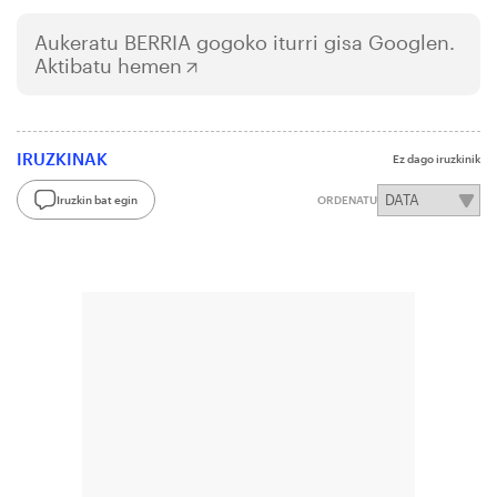
Aukeratu
BERRIA
gogoko iturri gisa Googlen.
Aktibatu hemen
IRUZKINAK
Ez dago iruzkinik
Iruzkin bat egin
ORDENATU