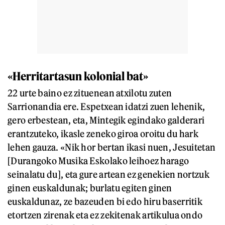
«Herritartasun kolonial bat»
22 urte baino ez zituenean atxilotu zuten
Sarrionandia ere. Espetxean idatzi zuen lehenik,
gero erbestean, eta, Mintegik egindako galderari
erantzuteko, ikasle zeneko giroa oroitu du hark
lehen gauza. «Nik hor bertan ikasi nuen, Jesuitetan
[Durangoko Musika Eskolako leihoez harago
seinalatu du], eta gure artean ez genekien nortzuk
ginen euskaldunak; burlatu egiten ginen
euskaldunaz, ze bazeuden bi edo hiru baserritik
etortzen zirenak eta ez zekitenak artikulua ondo