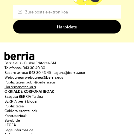
Berria.eus - Euskal Editorea SM
Telefonoa: 943 30 40 30
Bezero arreta: 943 30 43 45 | laguna@berria.eus
Webgunea:
webgunea@berria.eus
Publizitatea:
publi@bidera.eus
Harremanetan jarri
ORRIALDE KORPORATIBOAK
Ezagutu BERRIA Taldea
BERRIA berri bloga
Publizitatea
Galdera-erantzunak
Kontratazioak
Sarebide
LEGEA
Lege informazioa