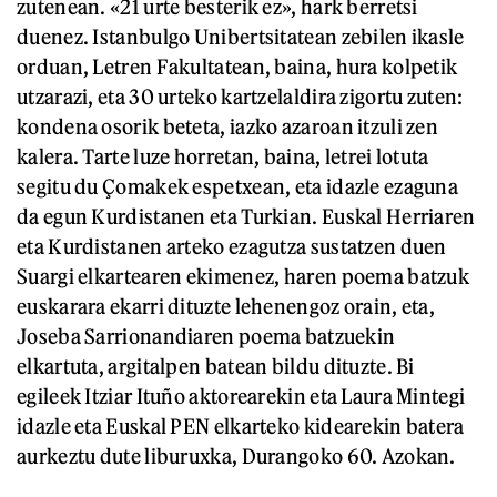
zutenean. «21 urte besterik ez», hark berretsi
duenez. Istanbulgo Unibertsitatean zebilen ikasle
orduan, Letren Fakultatean, baina, hura kolpetik
utzarazi, eta 30 urteko kartzelaldira zigortu zuten:
kondena osorik beteta, iazko azaroan itzuli zen
kalera. Tarte luze horretan, baina, letrei lotuta
segitu du Çomakek espetxean, eta idazle ezaguna
da egun Kurdistanen eta Turkian. Euskal Herriaren
eta Kurdistanen arteko ezagutza sustatzen duen
Suargi elkartearen ekimenez, haren poema batzuk
euskarara ekarri dituzte lehenengoz orain, eta,
Joseba Sarrionandiaren poema batzuekin
elkartuta, argitalpen batean bildu dituzte. Bi
egileek Itziar Ituño aktorearekin eta Laura Mintegi
idazle eta Euskal PEN elkarteko kidearekin batera
aurkeztu dute liburuxka, Durangoko 60. Azokan.