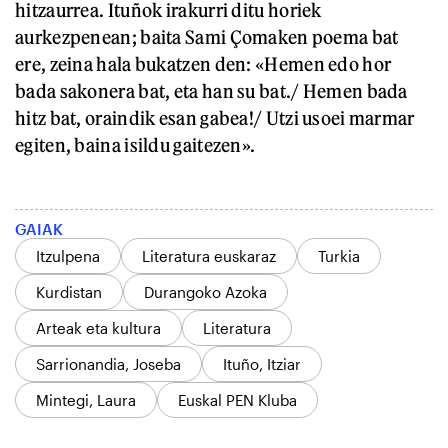
hitzaurrea. Ituñok irakurri ditu horiek
aurkezpenean; baita Sami Çomaken poema bat
ere, zeina hala bukatzen den: «Hemen edo hor
bada sakonera bat, eta han su bat./ Hemen bada
hitz bat, oraindik esan gabea!/ Utzi usoei marmar
egiten, baina isildu gaitezen».
GAIAK
Itzulpena
Literatura euskaraz
Turkia
Kurdistan
Durangoko Azoka
Arteak eta kultura
Literatura
Sarrionandia, Joseba
Ituño, Itziar
Mintegi, Laura
Euskal PEN Kluba