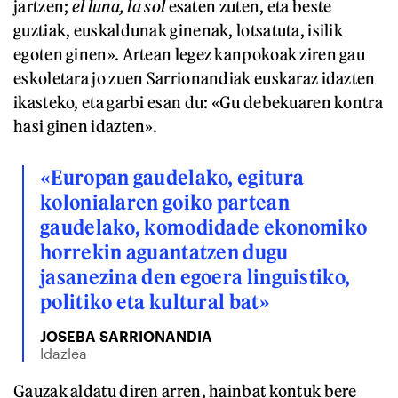
jartzen;
el luna, la sol
esaten zuten, eta beste
guztiak, euskaldunak ginenak, lotsatuta, isilik
egoten ginen». Artean legez kanpokoak ziren gau
eskoletara jo zuen Sarrionandiak euskaraz idazten
ikasteko, eta garbi esan du: «Gu debekuaren kontra
hasi ginen idazten».
«Europan gaudelako, egitura
kolonialaren goiko partean
gaudelako, komodidade ekonomiko
horrekin aguantatzen dugu
jasanezina den egoera linguistiko,
politiko eta kultural bat»
JOSEBA SARRIONANDIA
Idazlea
Gauzak aldatu diren arren, hainbat kontuk bere