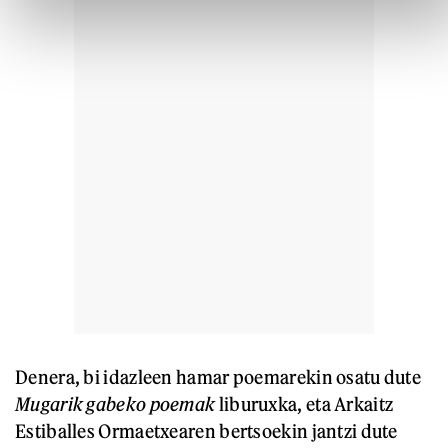
Denera, bi idazleen hamar poemarekin osatu dute
Mugarik gabeko poemak
liburuxka, eta Arkaitz
Estiballes Ormaetxearen bertsoekin jantzi dute