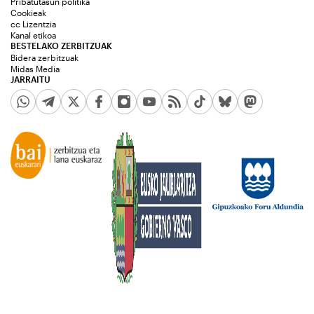
Pribatutasun politika
Cookieak
cc Lizentzia
Kanal etikoa
BESTELAKO ZERBITZUAK
Bidera zerbitzuak
Midas Media
JARRAITU