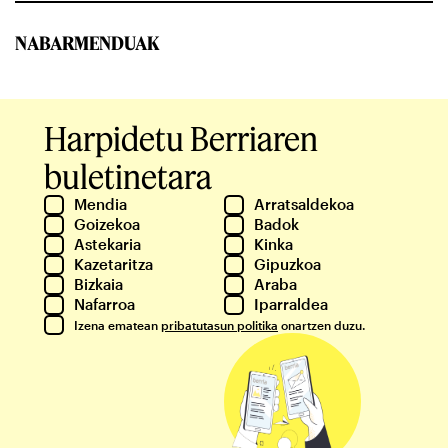
NABARMENDUAK
Harpidetu Berriaren
buletinetara
Mendia
Arratsaldekoa
Goizekoa
Badok
Astekaria
Kinka
Kazetaritza
Gipuzkoa
Bizkaia
Araba
Nafarroa
Iparraldea
Izena ematean
pribatutasun politika
onartzen duzu.