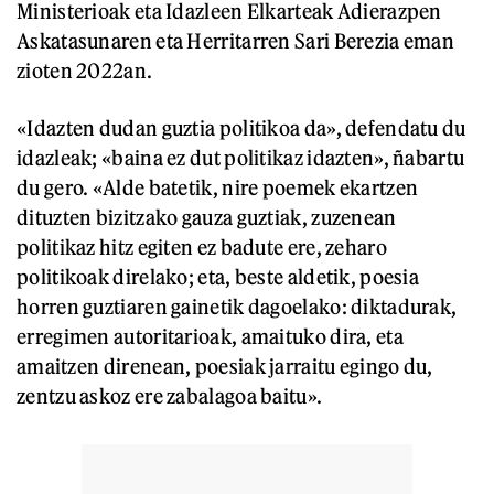
Ministerioak eta Idazleen Elkarteak Adierazpen
Askatasunaren eta Herritarren Sari Berezia eman
zioten 2022an.
«Idazten dudan guztia politikoa da», defendatu du
idazleak; «baina ez dut politikaz idazten», ñabartu
du gero. «Alde batetik, nire poemek ekartzen
dituzten bizitzako gauza guztiak, zuzenean
politikaz hitz egiten ez badute ere, zeharo
politikoak direlako; eta, beste aldetik, poesia
horren guztiaren gainetik dagoelako: diktadurak,
erregimen autoritarioak, amaituko dira, eta
amaitzen direnean, poesiak jarraitu egingo du,
zentzu askoz ere zabalagoa baitu».