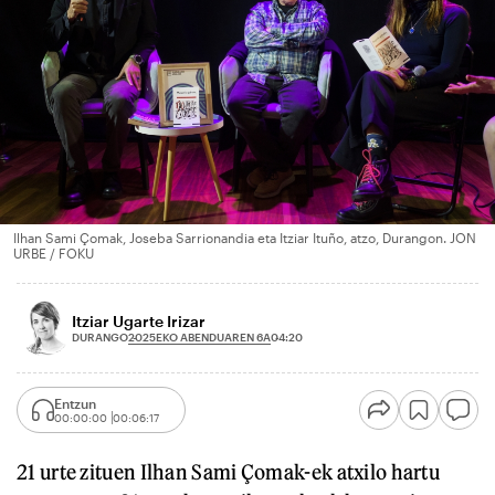
Ilhan Sami Çomak, Joseba Sarrionandia eta Itziar Ituño, atzo, Durangon. JON
URBE / FOKU
Itziar Ugarte Irizar
2025EKO ABENDUAREN 6A
DURANGO
04:20
Entzun
00:00:00
00:06:17
21 urte zituen Ilhan Sami Çomak-ek atxilo hartu