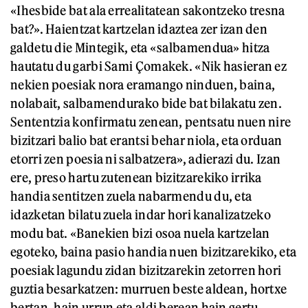
«Ihesbide bat ala errealitatean sakontzeko tresna
bat?». Haientzat kartzelan idaztea zer izan den
galdetu die Mintegik, eta «salbamendua» hitza
hautatu du garbi Sami Çomakek. «Nik hasieran ez
nekien poesiak nora eramango ninduen, baina,
nolabait, salbamendurako bide bat bilakatu zen.
Sententzia konfirmatu zenean, pentsatu nuen nire
bizitzari balio bat erantsi behar niola, eta orduan
etorri zen poesia ni salbatzera», adierazi du. Izan
ere, preso hartu zutenean bizitzarekiko irrika
handia sentitzen zuela nabarmendu du, eta
idazketan bilatu zuela indar hori kanalizatzeko
modu bat. «Banekien bizi osoa nuela kartzelan
egoteko, baina pasio handia nuen bizitzarekiko, eta
poesiak lagundu zidan bizitzarekin zetorren hori
guztia besarkatzen: murruen beste aldean, hortxe
bertan, hain urrun eta aldi berean hain gertu