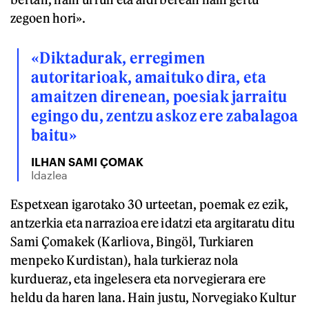
zegoen hori».
«Diktadurak, erregimen
autoritarioak, amaituko dira, eta
amaitzen direnean, poesiak jarraitu
egingo du, zentzu askoz ere zabalagoa
baitu»
ILHAN SAMI ÇOMAK
Idazlea
Espetxean igarotako 30 urteetan, poemak ez ezik,
antzerkia eta narrazioa ere idatzi eta argitaratu ditu
Sami Çomakek (Karliova, Bingöl, Turkiaren
menpeko Kurdistan), hala turkieraz nola
kurdueraz, eta ingelesera eta norvegierara ere
heldu da haren lana. Hain justu, Norvegiako Kultur