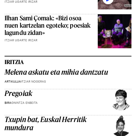
ITZIAR UGARTE IRIZAR
Ilhan Sami Çomak: «Bizi osoa
nuen kartzelan egoteko; poesiak
lagundu zidan»
ITZIAR UGARTE IRIZAR
IRITZIA
Melena askatu eta mihia dantzatu
ARTIKULUA
ITZIAR NOGERAS
Pregoiak
BIRA
ONINTZA ENBEITA
Txupin bat, Euskal Herritik
mundura