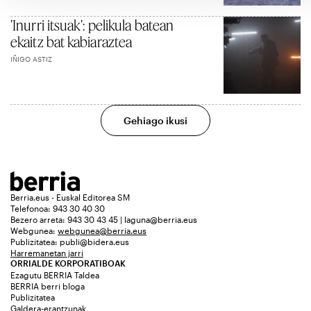
'Inurri itsuak': pelikula batean
ekaitz bat kabiaraztea
IÑIGO ASTIZ
Gehiago ikusi
Berria.eus - Euskal Editorea SM
Telefonoa: 943 30 40 30
Bezero arreta: 943 30 43 45 | laguna@berria.eus
Webgunea:
webgunea@berria.eus
Publizitatea:
publi@bidera.eus
Harremanetan jarri
ORRIALDE KORPORATIBOAK
Ezagutu BERRIA Taldea
BERRIA berri bloga
Publizitatea
Galdera-erantzunak