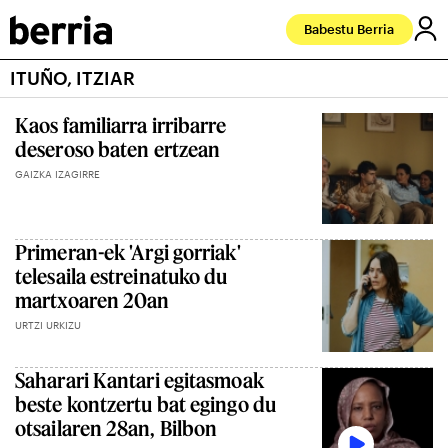
Babestu Berria
ITUÑO, ITZIAR
Kaos familiarra irribarre
deseroso baten ertzean
GAIZKA IZAGIRRE
Primeran-ek 'Argi gorriak'
telesaila estreinatuko du
martxoaren 20an
URTZI URKIZU
Saharari Kantari egitasmoak
beste kontzertu bat egingo du
otsailaren 28an, Bilbon