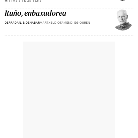
MELE
MAIALEN ARTEAGA
Ituño, enbaxadorea
DERRADAN, BIDENABAR
MARTXELO OTAMENDI EGIGUREN