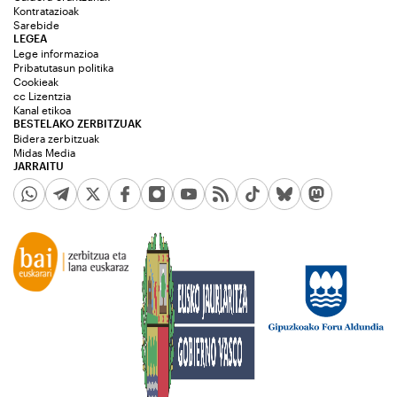
Kontratazioak
Sarebide
LEGEA
Lege informazioa
Pribatutasun politika
Cookieak
cc Lizentzia
Kanal etikoa
BESTELAKO ZERBITZUAK
Bidera zerbitzuak
Midas Media
JARRAITU