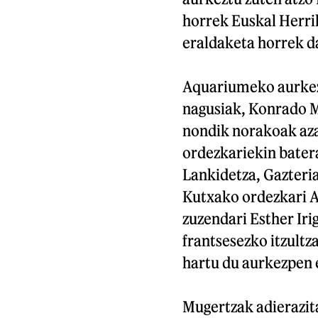
horrek Euskal Herrik
eraldaketa horrek d
Aquariumeko aurkezp
nagusiak, Konrado M
nondik norakoak aza
ordezkariekin batera
Lankidetza, Gazteria
Kutxako ordezkari 
zuzendari Esther Iri
frantsesezko itzultz
hartu du aurkezpen 
Mugertzak adierazi