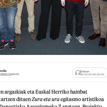
ende
Entzun
LAREN 22A
00:00
00:00:00
00:00:00
 argazkiak eta Euskal Herriko hainbat
tartzen dituen
Zura eta ura
egitasmo artistikoa
 Donostiako Aquariumeko T aretoan. Proiektu