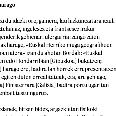
harago
 du idazki oro, gainera, lau hizkuntzatara itzuli
telaniaz, ingelesez eta frantsesez irakur
 jenderik gehienari ulergarria izango zaion
az harago, «Euskal Herriko muga geografikoen
koen afera» izan du ahotan Bordak: «Euskal
nen edo Hondarribian [Gipuzkoa] bukatzen;
 harago ere, badira lan horrek errepresentatze
 egiten duten errealitateak, eta, are gehiago,
a] Finisterrara [Galizia] badira portu ugaritan
enbait testuinguru».
zlanek, hitzen bidez, argazkietan fisikoki