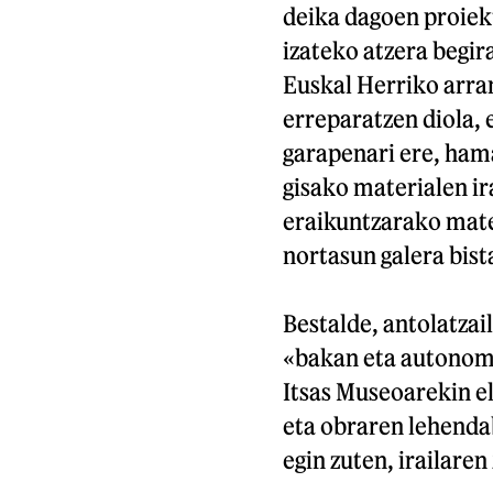
deika dagoen proiekt
izateko atzera begi
Euskal Herriko arra
erreparatzen diola,
garapenari ere, ham
gisako materialen ir
eraikuntzarako mate
nortasun galera bist
Bestalde, antolatzai
«bakan eta autonom
Itsas Museoarekin e
eta obraren lehenda
egin zuten, irailaren