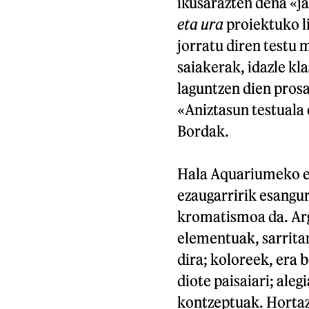
ikusarazten dena «ja
eta ura
proiektuko li
jorratu diren testu 
saiakerak, idazle kl
laguntzen dien prosa
«Aniztasun testuala e
Bordak.
Hala Aquariumeko e
ezaugarririk esangu
kromatismoa da. Arg
elementuak, sarrita
dira; koloreek, era
diote paisaiari; ale
kontzeptuak. Hortaz,