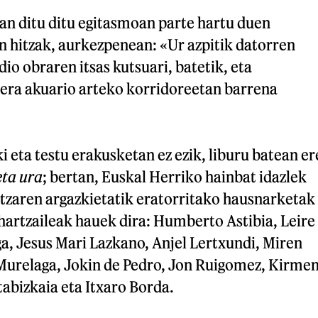
an ditu ditu egitasmoan parte hartu duen
 hitzak, aurkezpenean: «Ur azpitik datorren
dio obraren itsas kutsuari, batetik, eta
era akuario arteko korridoreetan barrena
eta testu erakusketan ez ezik, liburu batean er
eta ura
; bertan, Euskal Herriko hainbat idazlek
rtzaren argazkietatik eratorritako hausnarketak
e hartzaileak hauek dira: Humberto Astibia, Leire
ga, Jesus Mari Lazkano, Anjel Lertxundi, Miren
Murelaga, Jokin de Pedro, Jon Ruigomez, Kirme
abizkaia eta Itxaro Borda.