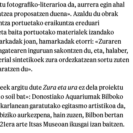
u fotografiko-literarioa da, aurrera egin ahal
ratzea proposatzen duena». Azaldu du obrak
ntza portuetako eraikuntza ereduari
 eta baita portuotako materialek izandako
arkadak joan, hamarkadak etorri: «Zuraren
agatearen inguruan sakontzen du, eta, halaber,
rial sintetikoek zura ordezkatzean sortu zuten
aratzen du».
leek argitu dute
Zura eta ura
ez dela proiektu
o soil bat»: Donostiako Aquariumak Bilboko
lkarlanean garatutako egitasmo artistikoa da,
biziko aurkezpena, hain zuzen, Bilbon bertan
 21era arte Itsas Museoan ikusgai izan baitzen.