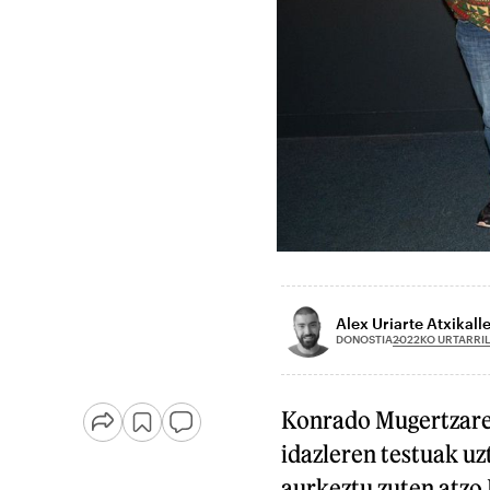
Alex Uriarte Atxikall
2022KO URTARRI
DONOSTIA
Konrado Mugertzaren
idazleren testuak uz
aurkeztu zuten atzo