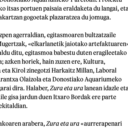
o itsas portuen paisaia eraldaketa du langai, et
akartzan gogoetak plazaratzea du jomuga.
en agerraldian, egitasmoaren bultzatzaile
ugertzak, «elkarlanetik jaiotako artefaktuaren
ldu ditu, egitasmoa babestu duten eragileetako
; azken horiek, hain zuzen ere, Kultura,
 eta Kirol zinegotzi Harkaitz Millan, Laboral
Arantxa Olaizola eta Donostiako Aquariumeko
garai dira. Halaber,
Zura eta ura
lanean idazle et
aile gisa jardun duen Itxaro Bordak ere parte
ekitaldian.
takoaren arabera,
Zura eta ura
«aurrerapenari