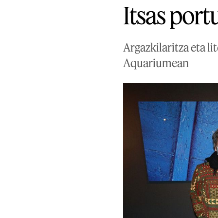
Itsas port
Argazkilaritza eta l
Aquariumean