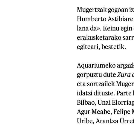
Mugertzak gogoan iz
Humberto Astibiaren
lana da». Keinu egin 
erakusketarako sarr
egiteari, bestetik.
Aquariumeko argazki 
gorpuztu dute
Zura 
eta sortzailek Muge
idatzi dituzte. Part
Bilbao, Unai Elorria
Agur Meabe, Felipe 
Uribe, Arantxa Urret