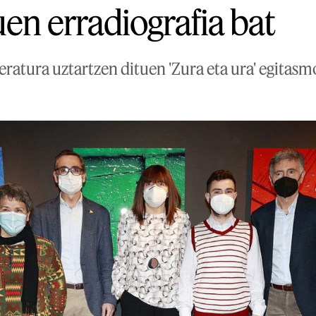
uen erradiografia bat
iteratura uztartzen dituen 'Zura eta ura' egitas