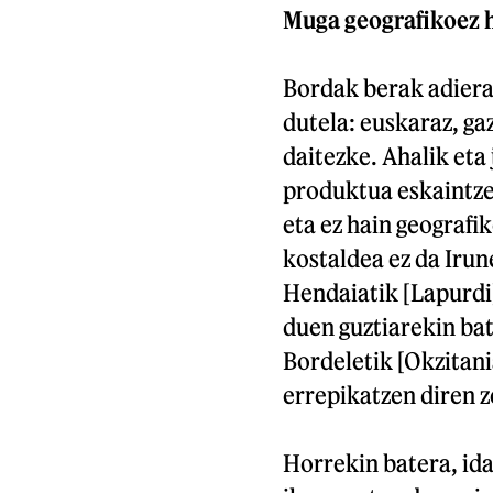
Muga geografikoez 
Bordak berak adierazi
dutela: euskaraz, gaz
daitezke. Ahalik eta
produktua eskaintze
eta ez hain geografi
kostaldea ez da Iru
Hendaiatik [Lapurdi]
duen guztiarekin bat
Bordeletik [Okzitani
errepikatzen diren z
Horrekin batera, ida