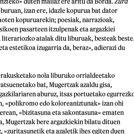
nzteko» duten mailaz ere aritu da Borda.
Zura
buruan, izan ere, idazle kopurua bat dator
moten kopuruarekin; poesiak, narrazioak,
asikoen pasarteen itzulpenak eta argazkiei
 literariozko atalak ditu liburuak, besteak beste
ta estetikoa izugarria da, beraz», adierazi du
rakusketako nola liburuko orrialdeetako
ratsuenetako bat, Mugertzak azaldu gisa,
azkilariaren aburuz, itsas portuetako egurrezk
n, «polikromo edo koloreaniztunak» izan ohi
 berean, «bizitasuna eta sakontasuna» ematen
gia, Mugertzak bere argazkiekin bilatu dituen
 «zuritasunetik eta azaletik ihes egiten duen