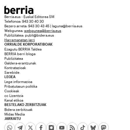
Berria.eus - Euskal Editorea SM
Telefonoa: 943 30 40 30
Bezero arreta: 943 30 43 45 | laguna@berria.eus
Webgunea:
webgunea@berria.eus
Publizitatea:
publi@bidera.eus
Harremanetan jarri
ORRIALDE KORPORATIBOAK
Ezagutu BERRIA Taldea
BERRIA berri bloga
Publizitatea
Galdera-erantzunak
Kontratazioak
Sarebide
LEGEA
Lege informazioa
Pribatutasun politika
Cookieak
cc Lizentzia
Kanal etikoa
BESTELAKO ZERBITZUAK
Bidera zerbitzuak
Midas Media
JARRAITU