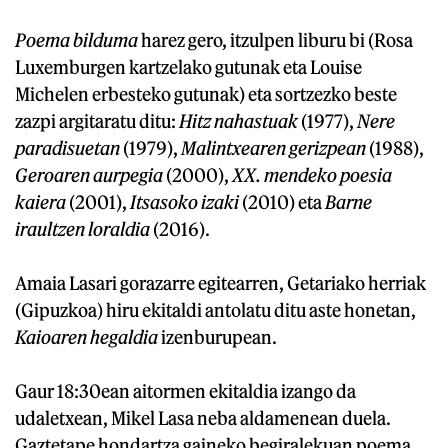
Poema
bilduma
harez gero, itzulpen liburu bi (Rosa
Luxemburgen kartzelako gutunak eta Louise
Michelen erbesteko gutunak) eta sortzezko beste
zazpi argitaratu ditu:
Hitz nahastuak
(1977),
Nere
paradisuetan
(1979),
Malintxearen gerizpean
(1988),
Geroaren
aurpegia
(2000),
XX. mendeko poesia
kaiera
(2001),
Itsasoko izaki
(2010) eta
Barne
iraultzen loraldia
(2016).
Amaia Lasari gorazarre egitearren, Getariako herriak
(Gipuzkoa) hiru ekitaldi antolatu ditu aste honetan,
Kaioaren hegaldia
izenburupean.
Gaur 18:30ean aitormen ekitaldia izango da
udaletxean, Mikel Lasa neba aldamenean duela.
Gaztetape hondartza gaineko begiralekuan poema