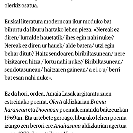
olerkiz osatua.
Euskal literatura modernoan ikur moduko bat
bihurtu da liburu hartako lehen pieza: «Nereak ez
diren/ lurralde hauetatik/ ihes egin nahi nuke//
Nereak ez diren ur hauek/ alde batera/ utzi egin
behar ditut// Haitz sendoaren biribiltasunean/ nere
bizitzaren hitza / lortu nahi nuke// Biribiltasunean/
sendotasunean/ haitzaren gainean/ a e i o u/ berri
bat esan nahi nuke».
Ez da hori, ordea, Amaia Lasak argitaratu zuen
estreinako poema,
Olerti
aldizkarian
Eremu
haranean
eta
Dioenean
poemak emanda baitzeuzkan
1969an. Eta urtebete geroago, liburuko lehen poema
izango zen berori ere
Anaitasuna
aldizkarian agertua