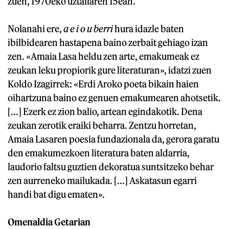
zuen, 1970eko uztailaren 15ean.
Nolanahi ere,
a e i o u berri
hura idazle baten
ibilbidearen hastapena baino zerbait gehiago izan
zen. «Amaia Lasa heldu zen arte, emakumeak ez
zeukan leku propiorik gure literaturan», idatzi zuen
Koldo Izagirrek: «Erdi Aroko poeta bikain haien
oihartzuna baino ez genuen emakumearen ahotsetik.
[...] Ezerk ez zion balio, artean egindakotik. Dena
zeukan zerotik eraiki beharra. Zentzu horretan,
Amaia Lasaren poesia fundazionala da, gerora garatu
den emakumezkoen literatura baten aldarria,
laudorio faltsu guztien dekoratua suntsitzeko behar
zen aurreneko mailukada. [...] Askatasun egarri
handi bat digu ematen».
Omenaldia Getarian