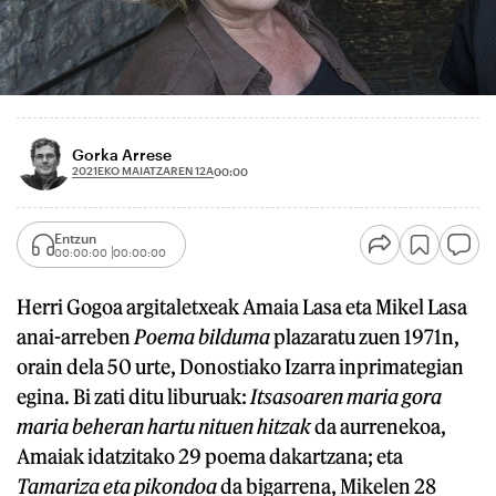
Gorka Arrese
2021EKO MAIATZAREN 12A
00:00
Entzun
00:00:00
00:00:00
Herri Gogoa argitaletxeak Amaia Lasa eta Mikel Lasa
anai-arreben
Poema bilduma
plazaratu zuen 1971n,
orain dela 50 urte, Donostiako Izarra inprimategian
egina. Bi zati ditu liburuak:
Itsasoaren maria gora
maria beheran hartu nituen hitzak
da aurrenekoa,
Amaiak idatzitako 29 poema dakartzana; eta
Tamariza eta pikondoa
da bigarrena, Mikelen 28