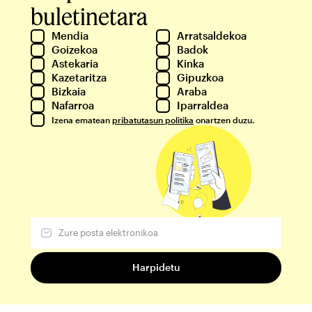
buletinetara
Mendia
Arratsaldekoa
Goizekoa
Badok
Astekaria
Kinka
Kazetaritza
Gipuzkoa
Bizkaia
Araba
Nafarroa
Iparraldea
Izena ematean
pribatutasun politika
onartzen duzu.