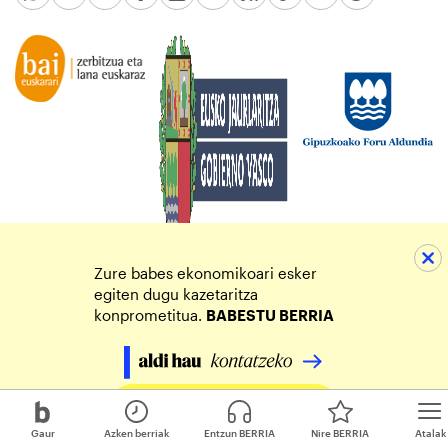
Zure babes ekonomikoari esker
egiten dugu kazetaritza
konprometitua.
BABESTU BERRIA
Egin zure ekarpena
Gaur
Azken berriak
Entzun BERRIA
Nire BERRIA
Atalak