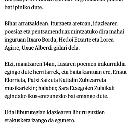
bat ipiniko dute.
Bihar arratsaldean, Iturzaeta aretoan, idazlearen
poesiaz eta pentsamenduaz mintzatuko dira mahai
inguruan Itxaro Borda, Hedoi Etxarte eta Lorea
Agirre, Uxue Alberdi gidari dela.
Etzi, maiatzaren 14an, Lasaren poemen irakurraldia
egingo dute herritarrek, eta baita kantuan ere, Eñaut
Elorrieta, Patxi Saiz eta Kattalin Zubizarreta
musikariekin; halaber, Sara Etxegoien Zulaikak
egindako ikus-entzunezko bat emango dute.
Udal liburutegian idazlearen liburu guztien
erakusketa izango da egunero.