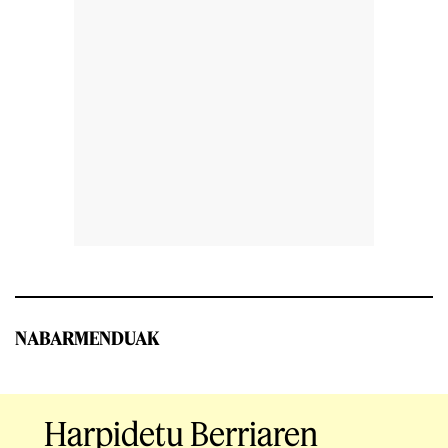
NABARMENDUAK
Harpidetu Berriaren