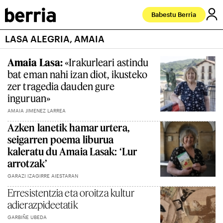
Babestu Berria
LASA ALEGRIA, AMAIA
Amaia Lasa:
«Irakurleari astindu
bat eman nahi izan diot, ikusteko
zer tragedia dauden gure
inguruan»
AMAIA JIMENEZ LARREA
Azken lanetik hamar urtera,
seigarren poema liburua
kaleratu du Amaia Lasak: ‘Lur
arrotzak’
GARAZI IZAGIRRE AIESTARAN
Erresistentzia eta oroitza kultur
adierazpideetatik
GARBIÑE UBEDA