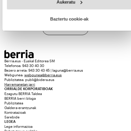
Aukeratu
fitxategiak erabiltzen ditu. Zure esperientzia eta zerbitzuak
hobetzeko asmoz, cookie teknologiaz baliatzen gara. Ohar
hau onartuz gero, teknologia hori erabiltzeko baimen
esplizitua ematen diguzu.
Gehiago irakurri
Baztertu cookie-ak
Gehiago ikusi
Berria.eus - Euskal Editorea SM
Telefonoa: 943 30 40 30
Bezero arreta: 943 30 43 45 | laguna@berria.eus
Webgunea:
webgunea@berria.eus
Publizitatea:
publi@bidera.eus
Harremanetan jarri
ORRIALDE KORPORATIBOAK
Ezagutu BERRIA Taldea
BERRIA berri bloga
Publizitatea
Galdera-erantzunak
Kontratazioak
Sarebide
LEGEA
Lege informazioa
Pribatutasun politika