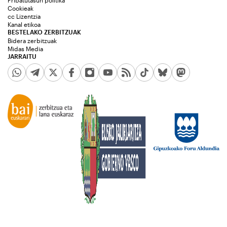
Cookieak
cc Lizentzia
Kanal etikoa
BESTELAKO ZERBITZUAK
Bidera zerbitzuak
Midas Media
JARRAITU