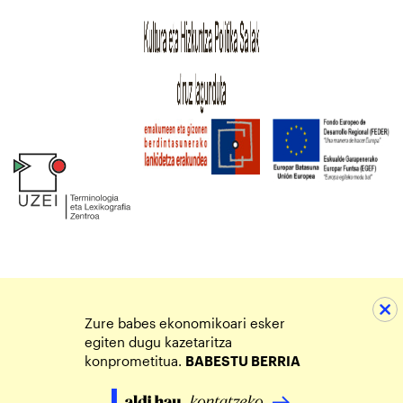
Zure babes ekonomikoari esker
egiten dugu kazetaritza
konprometitua.
BABESTU BERRIA