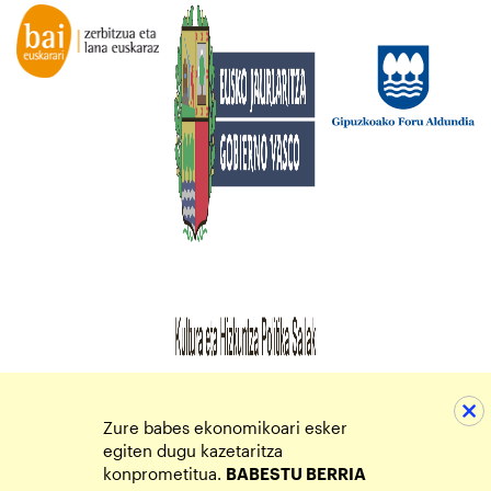
Zure babes ekonomikoari esker
egiten dugu kazetaritza
konprometitua.
BABESTU BERRIA