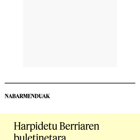
NABARMENDUAK
Harpidetu Berriaren
buletinetara