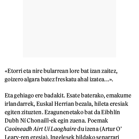
«Etorri eta nire bularrean lore bat izan zaitez,
goizero algara batez freskatu ahal izatea...».
Eta gehiago ere badakit. Esate baterako, emakume
irlandarrek, Euskal Herrian bezala, hileta eresiak
egiten zituzten. Ezagunenetako bat da Eibhlín
Dubh Ní Chonaill-ek egin zuena. Poemak
Caoineadh Airt Uí Laoghaire
du izena (Artur O’
Leary-ren eresia). Ingelesek hildako senarrari