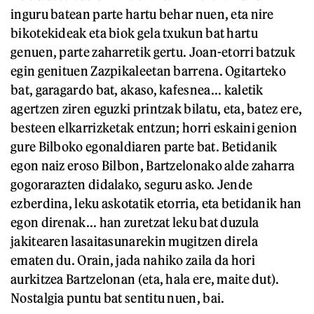
inguru batean parte hartu behar nuen, eta nire
bikotekideak eta biok gela txukun bat hartu
genuen, parte zaharretik gertu. Joan-etorri batzuk
egin genituen Zazpikaleetan barrena. Ogitarteko
bat, garagardo bat, akaso, kafesnea... kaletik
agertzen ziren eguzki printzak bilatu, eta, batez ere,
besteen elkarrizketak entzun; horri eskaini genion
gure Bilboko egonaldiaren parte bat. Betidanik
egon naiz eroso Bilbon, Bartzelonako alde zaharra
gogorarazten didalako, seguru asko. Jende
ezberdina, leku askotatik etorria, eta betidanik han
egon direnak... han zuretzat leku bat duzula
jakitearen lasaitasunarekin mugitzen direla
ematen du. Orain, jada nahiko zaila da hori
aurkitzea Bartzelonan (eta, hala ere, maite dut).
Nostalgia puntu bat sentitu nuen, bai.