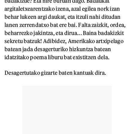
badakizue? Eta nire buruan dago. Badaukat
argitaletxearentzako izena, azal egilea nork izan
behar lukeen argi daukat, eta itzuli nahi ditudan
lanen zerrendatxo bat ere bai. Falta zaizkit, ordea,
beharrezko jakintza, eta dirua... Baina badakizkit
sekretu batzuk! Adibidez, Amerikako artxipelago
batean jada desagerturiko hizkuntza batean
idatzitako poema liburu bat existitzen dela.
Desagertutako gizarte baten kantuak dira.