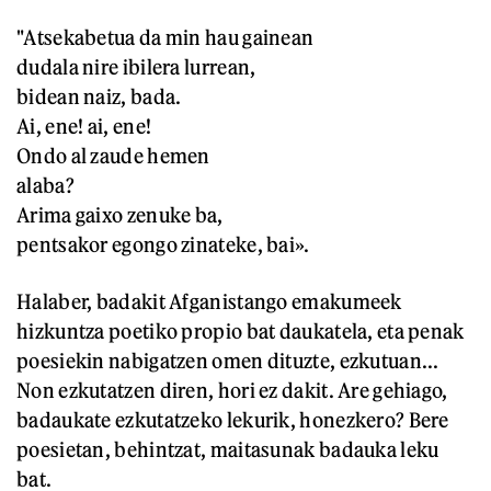
"Atsekabetua da min hau gainean
dudala nire ibilera lurrean,
bidean naiz, bada.
Ai, ene! ai, ene!
Ondo al zaude hemen
alaba?
Arima gaixo zenuke ba,
pentsakor egongo zinateke, bai».
Halaber, badakit Afganistango emakumeek
hizkuntza poetiko propio bat daukatela, eta penak
poesiekin nabigatzen omen dituzte, ezkutuan...
Non ezkutatzen diren, hori ez dakit. Are gehiago,
badaukate ezkutatzeko lekurik, honezkero? Bere
poesietan, behintzat, maitasunak badauka leku
bat.