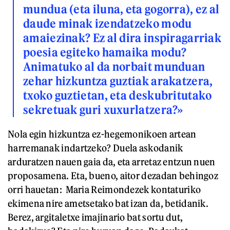
mundua (eta iluna, eta gogorra), ez al
daude minak izendatzeko modu
amaiezinak? Ez al dira inspiragarriak
poesia egiteko hamaika modu?
Animatuko al da norbait munduan
zehar hizkuntza guztiak arakatzera,
txoko guztietan, eta deskubritutako
sekretuak guri xuxurlatzera?»
Nola egin hizkuntza ez-hegemonikoen artean
harremanak indartzeko? Duela askodanik
arduratzen nauen gaia da, eta arretaz entzun nuen
proposamena. Eta, bueno, aitor dezadan behingoz
orri hauetan: Maria Reimondezek kontaturiko
ekimena nire ametsetako bat izan da, betidanik.
Berez, argitaletxe imajinario bat sortu dut,