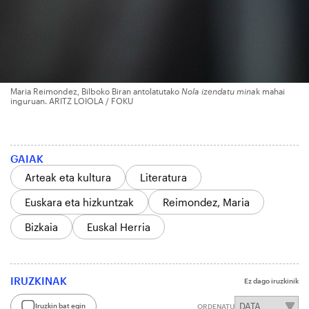
Maria Reimondez, Bilboko Biran antolatutako
Nola izendatu mina
k mahai
inguruan. ARITZ LOIOLA / FOKU
GAIAK
Arteak eta kultura
Literatura
Euskara eta hizkuntzak
Reimondez, Maria
Bizkaia
Euskal Herria
IRUZKINAK
Ez dago iruzkinik
Iruzkin bat egin
ORDENATU