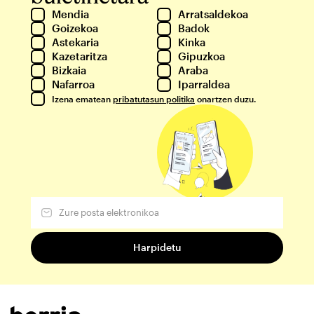
Mendia
Arratsaldekoa
Goizekoa
Badok
Astekaria
Kinka
Kazetaritza
Gipuzkoa
Bizkaia
Araba
Nafarroa
Iparraldea
Izena ematean
pribatutasun politika
onartzen duzu.