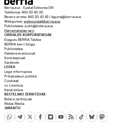
Berria.eus - Euskal Editorea SM
Telefonoa: 943 30 40 30
Bezero arreta: 943 30 43 45 | laguna@berria.eus
Webgunea:
webgunea@berria.eus
Publizitatea:
publi@bidera.eus
Harremanetan jarri
ORRIALDE KORPORATIBOAK
Ezagutu BERRIA Taldea
BERRIA berri bloga
Publizitatea
Galdera-erantzunak
Kontratazioak
Sarebide
LEGEA
Lege informazioa
Pribatutasun politika
Cookieak
cc Lizentzia
Kanal etikoa
BESTELAKO ZERBITZUAK
Bidera zerbitzuak
Midas Media
JARRAITU