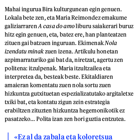
Mahai ingurua Bira kulturgunean egin genuen.
Lokala bete zen, eta Maria Reimondez emakume
galiziarraren
A casa do amo
liburu saiakerari buruz
hitz egin genuen, eta, batez ere, han planteatzen
zituen gai batzuen inguruan. Ekimenak
Nola
izendatu minak
zuen izena. Artikulu honetan
azpimarraturiko gai bat da, niretzat, agertu zen
politena: itzulpenak. Maria itzultzailea eta
interpretea da, besteak beste. Ekitaldiaren
amaieran komentatu zuen nola sortu zuen
hizkuntza gutxituetan espezializatutako argitaletxe
txiki bat, eta kontatu zigun zein estrategia
erabiltzen zituzten hizkuntza hegemonikotik ez
pasatzeko... Polita izan zen hori guztia entzutea.
«Ez al da zabala eta koloretsua