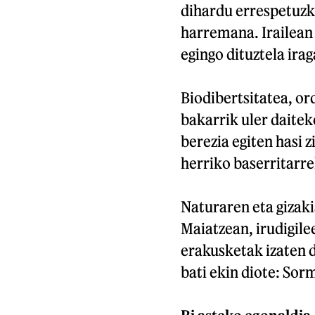
dihardu errespetuzk
harremana. Irailean 
egingo dituztela ira
Biodibertsitatea, or
bakarrik uler daitek
berezia egiten hasi z
herriko baserritarrek
Naturaren eta gizak
Maiatzean, irudigile
erakusketak izaten d
bati ekin diote: Sor