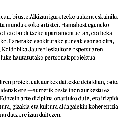
rtean, bi aste Alkizan igarotzeko aukera eskainik
eta mundu osoko artistei. Hamabost eguneko
te Lete landetxeko apartamentuetan, eta beka
ko. Lanerako egokitutako guneak egongo dira,
o, Koldobika Jauregi eskultore ospetsuaren
o luke hautatutako pertsonak proiektua
diren proiektuak aurkez daitezke deialdian, bait
denak ere —aurretik beste inon aurkeztu ez
Edozein arte diziplina onartuko dute, eta irizpid
tura, gizakia eta kultura aldagaiekin koherentzi
ardatz ere izan daitezen.