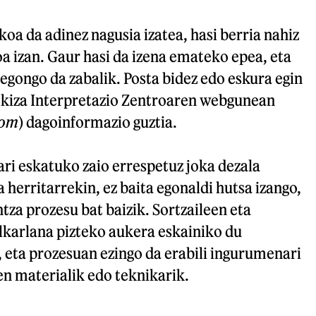
koa da adinez nagusia izatea, hasi berria nahiz
 izan. Gaur hasi da izena emateko epea, eta
egongo da zabalik. Posta bidez edo eskura egin
Alkiza Interpretazio Zentroaren webgunean
com
) dagoinformazio guztia.
ri eskatuko zaio errespetuz joka dezala
herritarrekin, ez baita egonaldi hutsa izango,
tza prozesu bat baizik. Sortzaileen eta
lkarlana pizteko aukera eskainiko du
eta prozesuan ezingo da erabili ingurumenari
en materialik edo teknikarik.