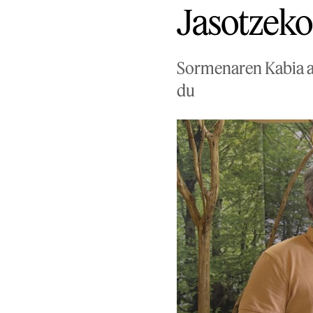
Jasotzeko
Sormenaren Kabia au
du