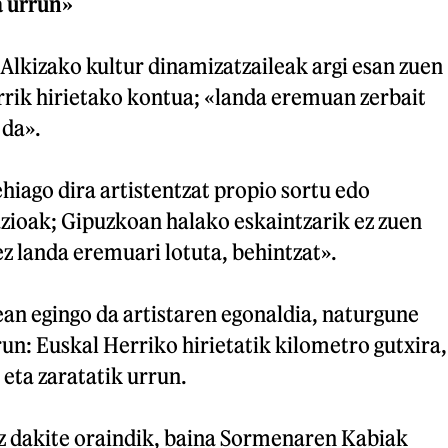
a urrun»
Alkizako kultur dinamizatzaileak argi esan zuen
rrik hirietako kontua; «landa eremuan zerbait
 da».
iago dira artistentzat propio sortu edo
azioak; Gipuzkoan halako eskaintzarik ez zuen
z landa eremuari lotuta, behintzat».
an egingo da artistaren egonaldia, naturgune
run: Euskal Herriko hirietatik kilometro gutxira,
 eta zaratatik urrun.
ez dakite oraindik, baina Sormenaren Kabiak