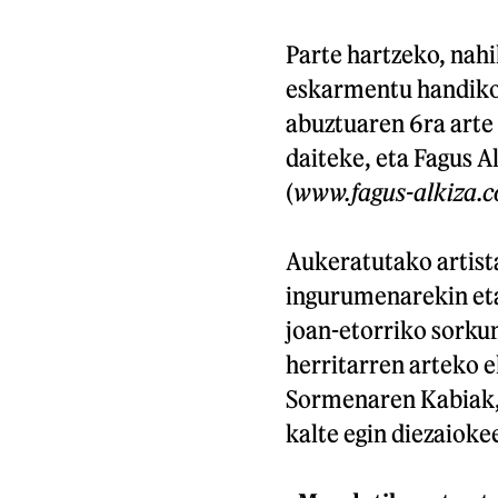
Parte hartzeko, nahi
eskarmentu handikoa
abuztuaren 6ra arte 
daiteke, eta Fagus 
(
www.fagus-alkiza.
Aukeratutako artista
ingurumenarekin eta 
joan-etorriko sorkun
herritarren arteko e
Sormenaren Kabiak, 
kalte egin diezaioke