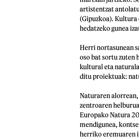
artistentzat antolat
(Gipuzkoa). Kultura 
hedatzeko gunea iza
Herri nortasunean s
oso bat sortu zuten 
kultural eta natural
ditu proiektuak: natu
Naturaren alorrean, 
zentroaren helburua
Europako Natura 20
mendigunea, kontser
herriko eremuaren i