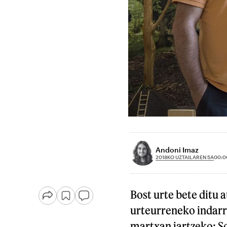
Andoni Imaz
2018KO UZTAILAREN 5A
00:0
Bost urte bete ditu 
urteurreneko indarra
martxan jartzeko: S