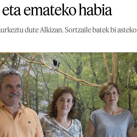
 eta emateko habia
rkeztu dute Alkizan. Sortzaile batek bi asteko