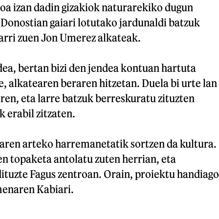
oa izan dadin gizakiok naturarekiko dugun
Donostian gaiari lotutako jardunaldi batzuk
garri zuen Jon Umerez alkateak.
dea, bertan bizi den jendea kontuan hartuta
e, alkatearen beraren hitzetan. Duela bi urte lan
iren, eta larre batzuk berreskuratu zituzten
 erabil zitzaten.
iaren arteko harremanetatik sortzen da kultura.
en topaketa antolatu zuten herrian, eta
ituzte Fagus zentroan. Orain, proiektu handiago
menaren Kabiari.