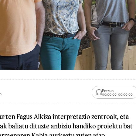
Entzun
0
00:00:00
00:00:00
aurten Fagus Alkiza interpretazio zentroak, eta
k baliatu dituzte anbizio handiko proiektu bat
ormenaren Kabia aurkeztu zuten atzo,