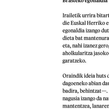
Bi asteko egonaldia
Irailetik urrira bita
die Euskal Herriko 
egonaldia izango du
dieta bat mantenura
eta, nahi izanez ger
aholkularitza jasok
garatzeko.
Oraindik ideia huts 
dagoeneko abian dau
badira, behintzat—. 
nagusia izango da na
mantentzea, lanaren 