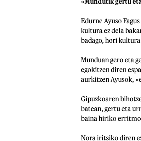
«Mundutik gertu et
Edurne Ayuso Fagus 
kultura ez dela baka
badago, hori kultura
Munduan gero eta geh
egokitzen diren esp
aurkitzen Ayusok, «e
Gipuzkoaren bihotze
batean, gertu eta ur
baina hiriko erritmo
Nora iritsiko diren 