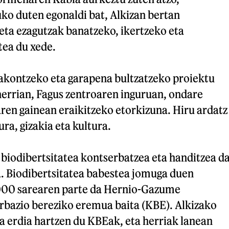
uko duten egonaldi bat, Alkizan bertan
eta ezagutzak banatzeko, ikertzeko eta
tea du xede.
akontzeko eta garapena bultzatzeko proiektu
herrian, Fagus zentroaren inguruan, ondare
aren gainean eraikitzeko etorkizuna. Hiru ardatz
ra, gizakia eta kultura.
biodibertsitatea kontserbatzea eta handitzea d
. Biodibertsitatea babestea jomuga duen
00 sarearen parte da Hernio-Gazume
bazio bereziko eremua baita (KBE). Alkizako
a erdia hartzen du KBEak, eta herriak lanean