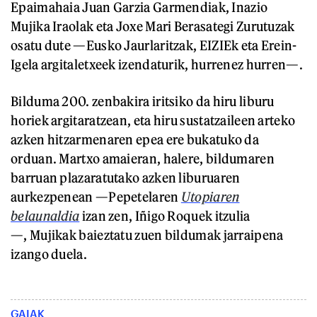
Epaimahaia Juan Garzia Garmendiak, Inazio
Mujika Iraolak eta Joxe Mari Berasategi Zurutuzak
osatu dute —Eusko Jaurlaritzak, EIZIEk eta Erein-
Igela argitaletxeek izendaturik, hurrenez hurren—.
Bilduma 200. zenbakira iritsiko da hiru liburu
horiek argitaratzean, eta hiru sustatzaileen arteko
azken hitzarmenaren epea ere bukatuko da
orduan. Martxo amaieran, halere, bildumaren
barruan plazaratutako azken liburuaren
aurkezpenean —Pepetelaren
Utopiaren
belaunaldia
izan zen, Iñigo Roquek itzulia
—, Mujikak baieztatu zuen bildumak jarraipena
izango duela.
GAIAK