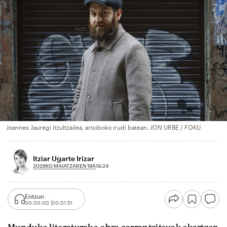
Joannes Jauregi itzultzailea, artxiboko irudi batean. JON URBE / FOKU
Itziar Ugarte Irizar
2026KO MAIATZAREN 19A
13:24
Entzun
00:00:00
00:01:51