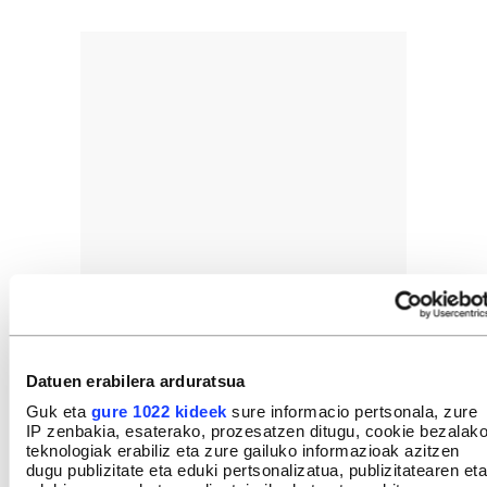
Datuen erabilera arduratsua
Guk eta
gure 1022 kideek
sure informacio pertsonala, zure
IP zenbakia, esaterako, prozesatzen ditugu, cookie bezalak
teknologiak erabiliz eta zure gailuko informazioak azitzen
dugu publizitate eta eduki pertsonalizatua, publizitatearen eta