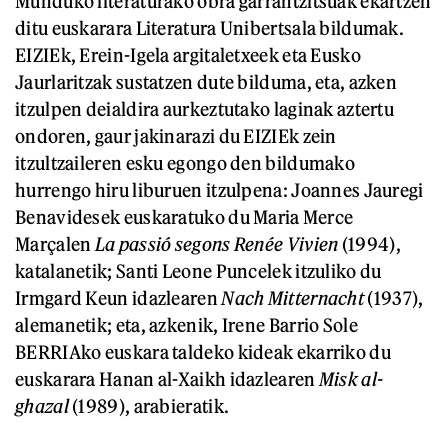
Munduko literaturako obra garrantzitsuak ekartzen
ditu euskarara Literatura Unibertsala bildumak.
EIZIEk, Erein-Igela argitaletxeek eta Eusko
Jaurlaritzak sustatzen dute bilduma, eta, azken
itzulpen deialdira aurkeztutako laginak aztertu
ondoren, gaur jakinarazi du EIZIEk zein
itzultzaileren esku egongo den bildumako
hurrengo hiru liburuen itzulpena: Joannes Jauregi
Benavidesek euskaratuko du Maria Merce
Marçalen
La passió segons Renée Vivien
(1994),
katalanetik; Santi Leone Puncelek itzuliko du
Irmgard Keun idazlearen
Nach Mitternacht
(1937),
alemanetik; eta, azkenik, Irene Barrio Sole
BERRIAko euskara taldeko kideak ekarriko du
euskarara Hanan al-Xaikh idazlearen
Misk al-
ghazal
(1989), arabieratik.