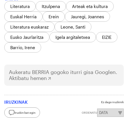
Literatura
Itzulpena
Arteak eta kultura
Euskal Herria
Erein
Jauregi, Joannes
Literatura euskaraz
Leone, Santi
Eusko Jaurlaritza
Igela argitaletxea
EIZIE
Barrio, Irene
Aukeratu
BERRIA
gogoko iturri gisa Googlen.
Aktibatu hemen
IRUZKINAK
Ez dago iruzkinik
Iruzkin bat egin
ORDENATU