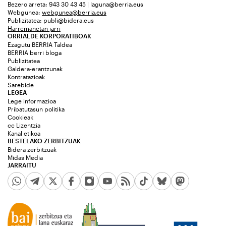
Bezero arreta: 943 30 43 45 | laguna@berria.eus
Webgunea:
webgunea@berria.eus
Publizitatea:
publi@bidera.eus
Harremanetan jarri
ORRIALDE KORPORATIBOAK
Ezagutu BERRIA Taldea
BERRIA berri bloga
Publizitatea
Galdera-erantzunak
Kontratazioak
Sarebide
LEGEA
Lege informazioa
Pribatutasun politika
Cookieak
cc Lizentzia
Kanal etikoa
BESTELAKO ZERBITZUAK
Bidera zerbitzuak
Midas Media
JARRAITU