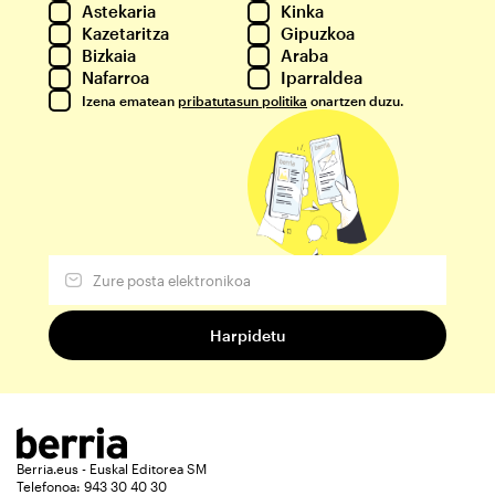
Astekaria
Kinka
Kazetaritza
Gipuzkoa
Bizkaia
Araba
Nafarroa
Iparraldea
Izena ematean
pribatutasun politika
onartzen duzu.
Berria.eus - Euskal Editorea SM
Telefonoa: 943 30 40 30