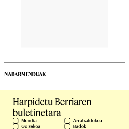
NABARMENDUAK
Harpidetu Berriaren
buletinetara
Mendia
Arratsaldekoa
Goizekoa
Badok