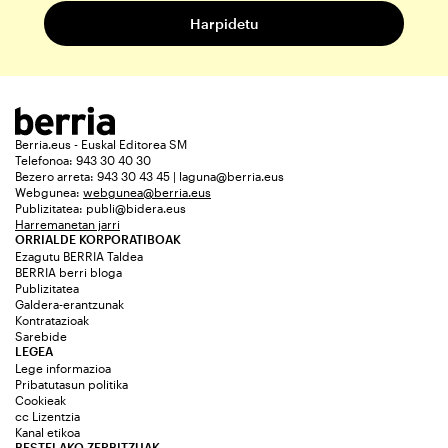
Berria.eus - Euskal Editorea SM
Telefonoa: 943 30 40 30
Bezero arreta: 943 30 43 45 | laguna@berria.eus
Webgunea:
webgunea@berria.eus
Publizitatea:
publi@bidera.eus
Harremanetan jarri
ORRIALDE KORPORATIBOAK
Ezagutu BERRIA Taldea
BERRIA berri bloga
Publizitatea
Galdera-erantzunak
Kontratazioak
Sarebide
LEGEA
Lege informazioa
Pribatutasun politika
Cookieak
cc Lizentzia
Kanal etikoa
BESTELAKO ZERBITZUAK