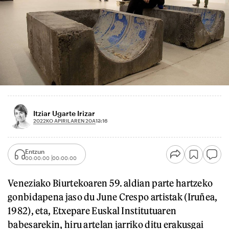
Itziar Ugarte Irizar
2022KO APIRILAREN 20A
13:16
Entzun
00:00:00
00:00:00
Veneziako Biurtekoaren 59. aldian parte hartzeko
gonbidapena jaso du June Crespo artistak (Iruñea,
1982), eta, Etxepare Euskal Institutuaren
babesarekin, hiru artelan jarriko ditu erakusgai