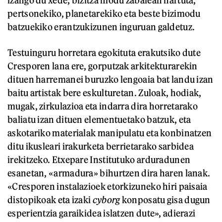
izango du xede; bizitza modu zabalean hartuta,
pertsonekiko, planetarekiko eta beste bizimodu
batzuekiko erantzukizunen inguruan galdetuz.
Testuinguru horretara egokituta erakutsiko dute
Cresporen lana ere, gorputzak arkitekturarekin
dituen harremanei buruzko lengoaia bat landu izan
baitu artistak bere eskulturetan. Zuloak, hodiak,
mugak, zirkulazioa eta indarra dira horretarako
baliatu izan dituen elementuetako batzuk, eta
askotariko materialak manipulatu eta konbinatzen
ditu ikusleari irakurketa berrietarako sarbidea
irekitzeko. Etxepare Institutuko arduradunen
esanetan, «armadura» bihurtzen dira haren lanak.
«Cresporen instalazioek etorkizuneko hiri paisaia
distopikoak eta izaki
cyborg
konposatu gisa dugun
esperientzia garaikidea islatzen dute», adierazi