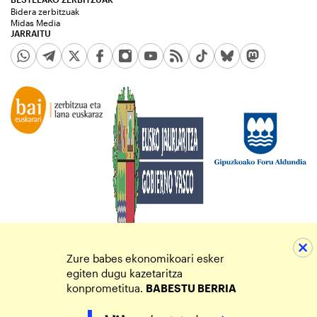
Bidera zerbitzuak
Midas Media
JARRAITU
Zure babes ekonomikoari esker
egiten dugu kazetaritza
konprometitua.
BABESTU BERRIA