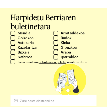
Harpidetu Berriaren
buletinetara
Mendia
Arratsaldekoa
Goizekoa
Badok
Astekaria
Kinka
Kazetaritza
Gipuzkoa
Bizkaia
Araba
Nafarroa
Iparraldea
Izena ematean
pribatutasun politika
onartzen duzu.