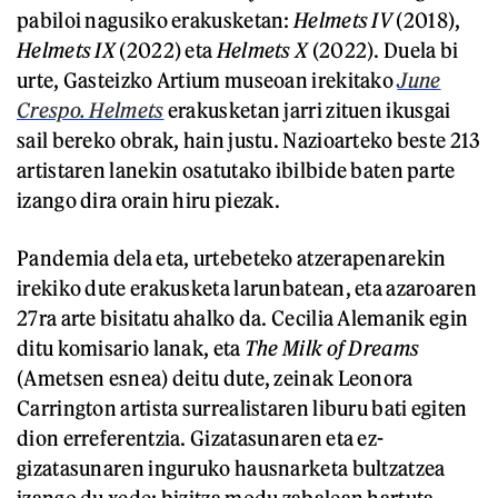
pabiloi nagusiko erakusketan:
Helmets IV
(2018),
Helmets IX
(2022) eta
Helmets X
(2022). Duela bi
urte, Gasteizko Artium museoan irekitako
June
Crespo. Helmets
erakusketan jarri zituen ikusgai
sail bereko obrak, hain justu. Nazioarteko beste 213
artistaren lanekin osatutako ibilbide baten parte
izango dira orain hiru piezak.
Pandemia dela eta, urtebeteko atzerapenarekin
irekiko dute erakusketa larunbatean, eta azaroaren
27ra arte bisitatu ahalko da. Cecilia Alemanik egin
ditu komisario lanak, eta
The Milk of Dreams
(Ametsen esnea) deitu dute, zeinak Leonora
Carrington artista surrealistaren liburu bati egiten
dion erreferentzia. Gizatasunaren eta ez-
gizatasunaren inguruko hausnarketa bultzatzea