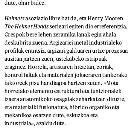
dute, ohar bidez.
Helmets
asoziazio libre bat da, eta Henry Mooren
The Helmet Heads
serieari egiten dio erreferentzia,
Crespok bere lehen zeramika lanak egin ahala
deskubritu zuena. Argizariei metal industrialeko
profilak erantsiz, argizari galduaren urtze prozesua
auzitan jartzen zuen, ustekabeko istripuak
eraginez. Horrela, artistaren hitzetan, zoriak,
kontrol faltak eta materialen jokaeraren tankerako
faktoreek pisu handiagoa hartzen zuten. «Mota
horretako elementu estruktural eta funtzionalek
izaera anatomikoko osagaiak zeharkatzen dituzte,
eta materialki fusionatuta, hibrido organiko eta
mekanikoa osatzen dute, eskuzkoa eta
industriala», azaldu dute.