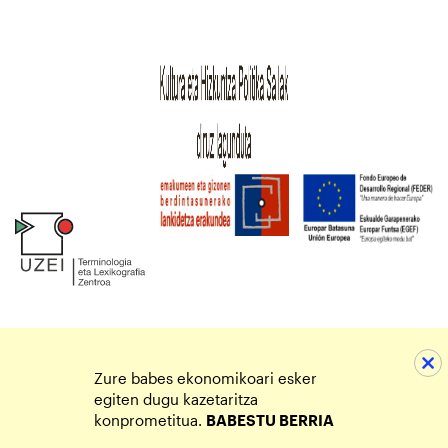
Zure babes ekonomikoari esker
egiten dugu kazetaritza
konprometitua.
BABESTU BERRIA