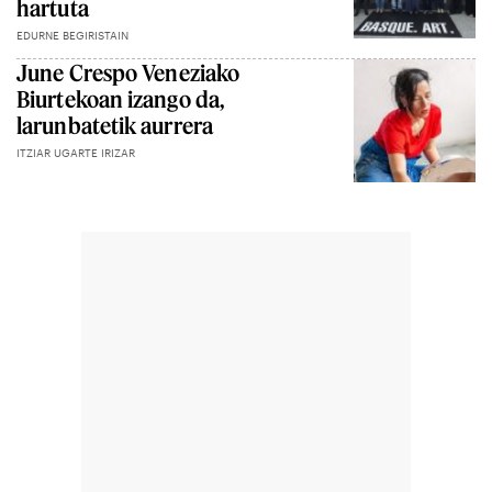
hartuta
EDURNE BEGIRISTAIN
June Crespo Veneziako
Biurtekoan izango da,
larunbatetik aurrera
ITZIAR UGARTE IRIZAR