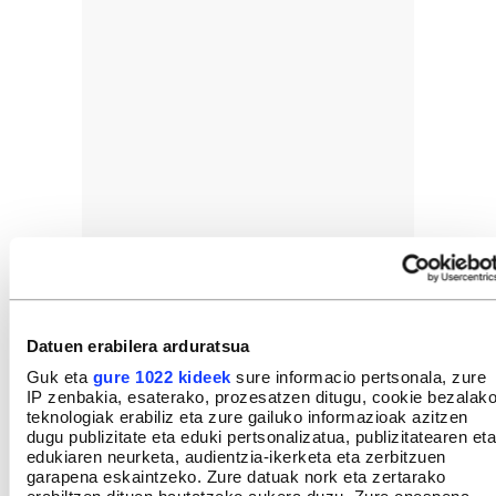
Datuen erabilera arduratsua
Guk eta
gure 1022 kideek
sure informacio pertsonala, zure
IP zenbakia, esaterako, prozesatzen ditugu, cookie bezalak
teknologiak erabiliz eta zure gailuko informazioak azitzen
dugu publizitate eta eduki pertsonalizatua, publizitatearen eta
edukiaren neurketa, audientzia-ikerketa eta zerbitzuen
garapena eskaintzeko. Zure datuak nork eta zertarako