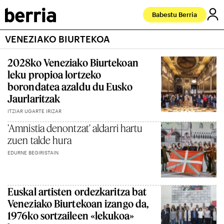
Babestu Berria
VENEZIAKO BIURTEKOA
2028ko Veneziako Biurtekoan
leku propioa lortzeko
borondatea azaldu du Eusko
Jaurlaritzak
ITZIAR UGARTE IRIZAR
'Amnistia denontzat' aldarri hartu
zuen talde hura
EDURNE BEGIRISTAIN
Euskal artisten ordezkaritza bat
Veneziako Biurtekoan izango da,
1976ko sortzaileen «lekukoa»