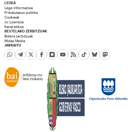
LEGEA
Lege informazioa
Pribatutasun politika
Cookieak
cc Lizentzia
Kanal etikoa
BESTELAKO ZERBITZUAK
Bidera zerbitzuak
Midas Media
JARRAITU