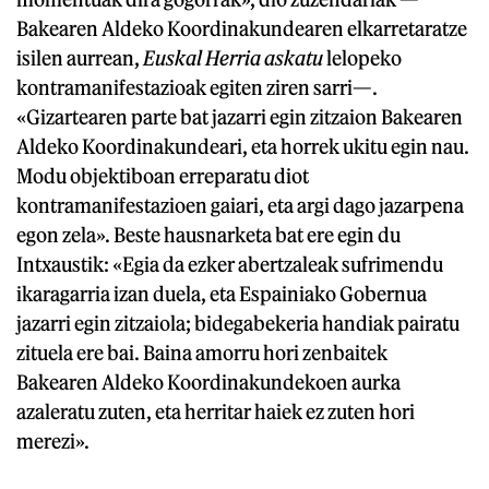
Bakearen Aldeko Koordinakundearen elkarretaratze
isilen aurrean,
Euskal Herria askatu
lelopeko
kontramanifestazioak egiten ziren sarri—.
«Gizartearen parte bat jazarri egin zitzaion Bakearen
Aldeko Koordinakundeari, eta horrek ukitu egin nau.
Modu objektiboan erreparatu diot
kontramanifestazioen gaiari, eta argi dago jazarpena
egon zela». Beste hausnarketa bat ere egin du
Intxaustik: «Egia da ezker abertzaleak sufrimendu
ikaragarria izan duela, eta Espainiako Gobernua
jazarri egin zitzaiola; bidegabekeria handiak pairatu
zituela ere bai. Baina amorru hori zenbaitek
Bakearen Aldeko Koordinakundekoen aurka
azaleratu zuten, eta herritar haiek ez zuten hori
merezi».