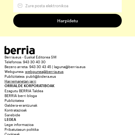
Berria.eus - Euskal Editorea SM
Telefonoa: 943 30 40 30
Bezero arreta: 943 30 43 45 | laguna@berria.eus
Webgunea:
webgunea@berria.eus
Publizitatea:
publi@bidera.eus
Harremanetan jarri
ORRIALDE KORPORATIBOAK
Ezagutu BERRIA Taldea
BERRIA berri bloga
Publizitatea
Galdera-erantzunak
Kontratazioak
Sarebide
LEGEA
Lege informazioa
Pribatutasun politika
Cookieak