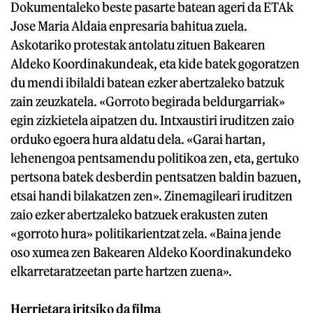
Dokumentaleko beste pasarte batean ageri da ETAk
Jose Maria Aldaia enpresaria bahitua zuela.
Askotariko protestak antolatu zituen Bakearen
Aldeko Koordinakundeak, eta kide batek gogoratzen
du mendi ibilaldi batean ezker abertzaleko batzuk
zain zeuzkatela. «Gorroto begirada beldurgarriak»
egin zizkietela aipatzen du. Intxaustiri iruditzen zaio
orduko egoera hura aldatu dela. «Garai hartan,
lehenengoa pentsamendu politikoa zen, eta, gertuko
pertsona batek desberdin pentsatzen baldin bazuen,
etsai handi bilakatzen zen». Zinemagileari iruditzen
zaio ezker abertzaleko batzuek erakusten zuten
«gorroto hura» politikarientzat zela. «Baina jende
oso xumea zen Bakearen Aldeko Koordinakundeko
elkarretaratzeetan parte hartzen zuena».
Herrietara iritsiko da filma