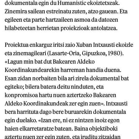
dokumentala egin du Humanistic ekoiztetxeak.
Zinemira sailean estreinatu zuten, atzo gauean. Eta
egileen eta parte hartzaileen asmoa da datozen
hilabeteetan herrietan proiekzioak antolatzea.
Proiektua enkarguz iritsi zaio Xuban Intxausti ekoizle
eta zinemagileari (Lasarte-Oria, Gipuzkoa, 1980).
«Lagun min bat dut Bakearen Aldeko
Koordinakundearekin harreman handia duena.
Esan zidan norbaiten bila ari zirela dokumental bat
egiteko; bilera batera deitu ninduten, eta
konpromisoa hartu nuen aztertzeko Bakearen
Aldeko Koordinakundeak zer egin zuen». Intxausti
bera harrituta dago bere buruarekin dokumentala
egin duelako. «Izan ere, ni ez nintzen inoiz egon
haien elkarretaratze batean. Baina objektiboki
aztertu nuen zer egin zuten, eta iruditu zitzaidan