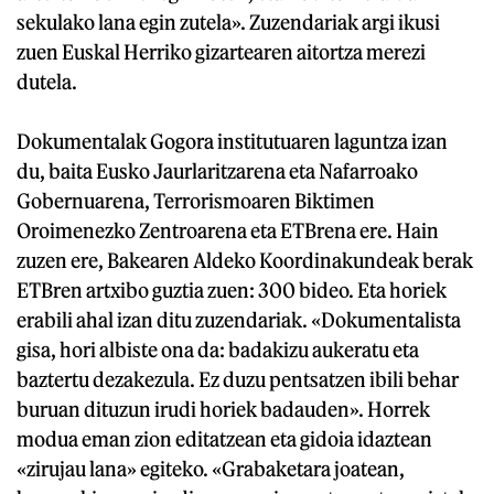
sekulako lana egin zutela». Zuzendariak argi ikusi
zuen Euskal Herriko gizartearen aitortza merezi
dutela.
Dokumentalak Gogora institutuaren laguntza izan
du, baita Eusko Jaurlaritzarena eta Nafarroako
Gobernuarena, Terrorismoaren Biktimen
Oroimenezko Zentroarena eta ETBrena ere. Hain
zuzen ere, Bakearen Aldeko Koordinakundeak berak
ETBren artxibo guztia zuen: 300 bideo. Eta horiek
erabili ahal izan ditu zuzendariak. «Dokumentalista
gisa, hori albiste ona da: badakizu aukeratu eta
baztertu dezakezula. Ez duzu pentsatzen ibili behar
buruan dituzun irudi horiek badauden». Horrek
modua eman zion editatzean eta gidoia idaztean
«zirujau lana» egiteko. «Grabaketara joatean,