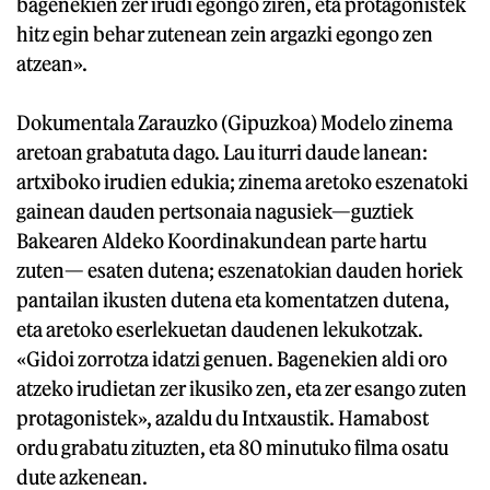
bagenekien zer irudi egongo ziren, eta protagonistek
hitz egin behar zutenean zein argazki egongo zen
atzean».
Dokumentala Zarauzko (Gipuzkoa) Modelo zinema
aretoan grabatuta dago. Lau iturri daude lanean:
artxiboko irudien edukia; zinema aretoko eszenatoki
gainean dauden pertsonaia nagusiek—guztiek
Bakearen Aldeko Koordinakundean parte hartu
zuten— esaten dutena; eszenatokian dauden horiek
pantailan ikusten dutena eta komentatzen dutena,
eta aretoko eserlekuetan daudenen lekukotzak.
«Gidoi zorrotza idatzi genuen. Bagenekien aldi oro
atzeko irudietan zer ikusiko zen, eta zer esango zuten
protagonistek», azaldu du Intxaustik. Hamabost
ordu grabatu zituzten, eta 80 minutuko filma osatu
dute azkenean.