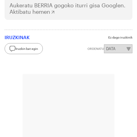
Aukeratu
BERRIA
gogoko iturri gisa Googlen.
Aktibatu hemen
IRUZKINAK
Ez dago iruzkinik
Iruzkin bat egin
ORDENATU