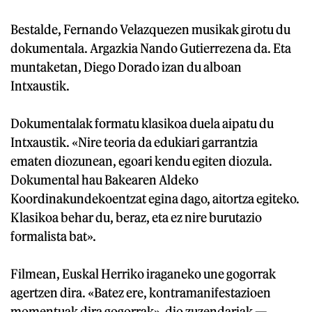
Bestalde, Fernando Velazquezen musikak girotu du
dokumentala. Argazkia Nando Gutierrezena da. Eta
muntaketan, Diego Dorado izan du alboan
Intxaustik.
Dokumentalak formatu klasikoa duela aipatu du
Intxaustik. «Nire teoria da edukiari garrantzia
ematen diozunean, egoari kendu egiten diozula.
Dokumental hau Bakearen Aldeko
Koordinakundekoentzat egina dago, aitortza egiteko.
Klasikoa behar du, beraz, eta ez nire burutazio
formalista bat».
Filmean, Euskal Herriko iraganeko une gogorrak
agertzen dira. «Batez ere, kontramanifestazioen
momentuak dira gogorrak», dio zuzendariak —