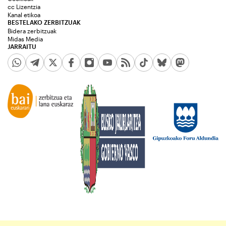
cc Lizentzia
Kanal etikoa
BESTELAKO ZERBITZUAK
Bidera zerbitzuak
Midas Media
JARRAITU