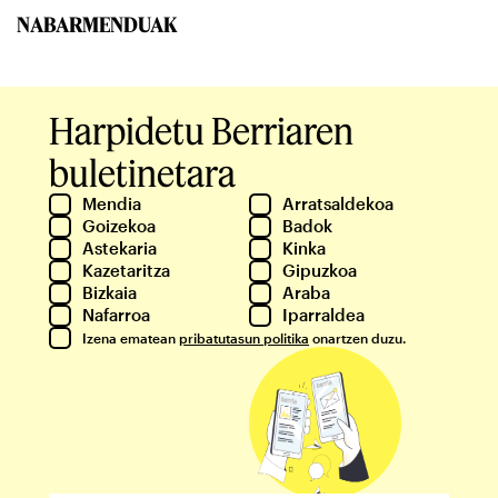
NABARMENDUAK
Harpidetu Berriaren
buletinetara
Mendia
Arratsaldekoa
Goizekoa
Badok
Astekaria
Kinka
Kazetaritza
Gipuzkoa
Bizkaia
Araba
Nafarroa
Iparraldea
Izena ematean
pribatutasun politika
onartzen duzu.