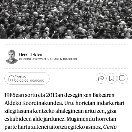
Urtzi Urkizu
2022KO IRAILAREN 18A
DONOSTIA
00:00
Entzun
00:00:00
00:00:00
1985ean sortu eta 2013an desegin zen Bakearen
Aldeko Koordinakundea. Urte horietan indarkeriari
zilegitasuna kentzeko ahaleginean aritu zen, giza
eskubideen alde jardunez. Mugimendu horretan
parte hartu zutenei aitortza egiteko asmoz,
Gesto