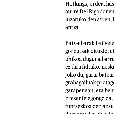
Hotkings, ordea, has
aurre Del Rigodonen 
luzatuko den arren, 
antza.
Bai Gebarak bai Vel
gorputzak dituzte, e
ohikoa duguna barre
ez dira faltako, nos
joko du, garai batea
grabagailuak protag
garapenean, eta behi
presente egongo da, 
funtsezkoa den absur
ikusleren batek uste