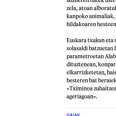
zela, atoan alboratu
kanpoko animaliak, 
hildakoaren hesteen
Euskara txukun eta n
solasaldi batzuetan 
parametroetan Alaba
dituztenean, konpara
elkarrizketetan, hai
besteren bat beraiek
«Tximinoa zuhaitzea
ageriagoan».
GAIAK