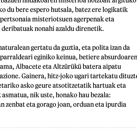
ko du bere espero hutsala, batez ere logikatik
pertsonaia misteriotsuen agerpenak eta
 deribatuak nonahi azaldu direnetik.
aturalean gertatu da guztia, eta polita izan da
Iparraldeari eginiko keinua, betiere absurdoare
ma, Albacete eta Altzürükü batera aipatu
zione. Gainera, hitz-joko ugari tartekatu dituzt
etariko asko geure atsotitzetatik hartuak eta
 asmatua, nik uste, honako hau bezala:
n zenbat eta gorago joan, orduan eta ipurdia