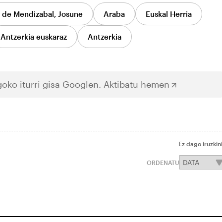
 de Mendizabal, Josune
Araba
Euskal Herria
Antzerkia euskaraz
Antzerkia
oko iturri gisa Googlen.
Aktibatu hemen
Ez dago iruzkin
ORDENATU