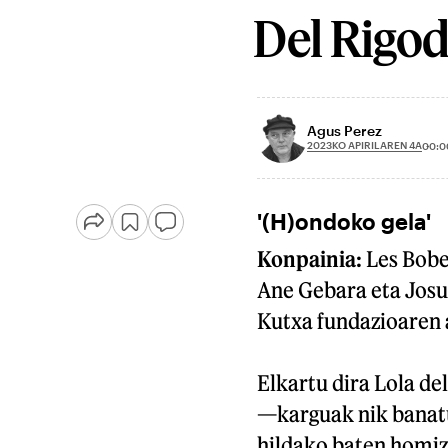
Del Rigod
Agus Perez
2023KO APIRILAREN 4A
00:0
'(H)ondoko gela'
Konpainia:
Les Bobe
Ane Gebara eta Josu
Kutxa fundazioaren 
Elkartu dira Lola d
—karguak nik banatu
hildako baten homiz