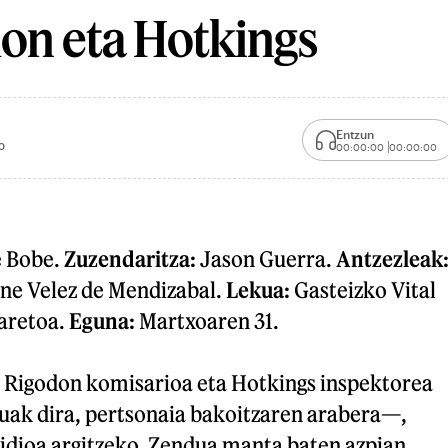
on eta Hotkings
Entzun
0
00:00:00
00:00:00
 Bobe.
Zuzendaritza:
Jason Guerra.
Antzezleak
ne Velez de Mendizabal.
Lekua:
Gasteizko Vital
aretoa.
Eguna:
Martxoaren 31.
el Rigodon komisarioa eta Hotkings inspektorea
ak dira, pertsonaia bakoitzaren arabera—,
idioa argitzeko. Zendua manta baten azpian