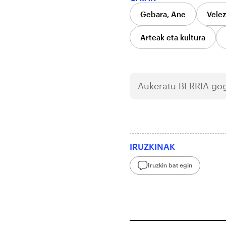
Gebara, Ane
Velez
Arteak eta kultura
Aukeratu
BERRIA
gog
IRUZKINAK
Iruzkin bat egin