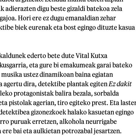
k adierazten digu beste gizaldi batekoa zela
ajoa. Hori ere ez dugu emanaldian zehar
ktibe biek eurenak eta bost egingo dituzte kasua
kaldunek ederto bete dute Vital Kutxa
ikusgarria, eta gure bi emakumeak garai bateko
o musika ustez dinamikoan baina egiatan
 agertu dira, detektibe plantak egiten
Ez dakit
leko protagonistak balira bezala, sorbalda
a pistolak agerian, tiro egiteko prest. Eta laste
 detektibea gizonezkoek halako kasuetan egingo
arro puruak erretzen, alkohola neurrigabe
 ere bai eta aulkietan potrozabal jesartzen.