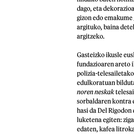
dago, eta dekorazioa
gizon edo emakume g
argituko, baina dete
argitzeko.
Gasteizko ikusle eus
fundazioaren areto 
polizia-telesailetak
edulkoratuan bilduta
noren neskak
telesai
sorbaldaren kontra et
hasi da Del Rigodon
luketena egiten: zig
edaten, kafea litroka