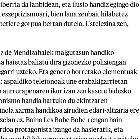
iberria da lanbidean, eta ilusio handiz egingo di
eszeptizismoari, bien lana zenbait hilabetez
betiere gorpua bertan dutela. Ustelezina zen,
ez de Mendizabalek malgutasun handiko
ta haietaz baliatu dira gizonezko poliziengan
garri uzteko. Eta genero horretako elementuak
ki: aspaldiko telefonoak une erabakigarrietan
n aurrerapenaren ikur izan zen kasete bidezko
onismo handia hartuko du ekintzaren
nola xarma handikoa zirudien edari-altzaria er
zelan ez. Baina Les Bobe Bobe-rengan hain
doa protagonista izango da hasieratik, eta
 bazuen hildakoaren misterioa noizbait argituko