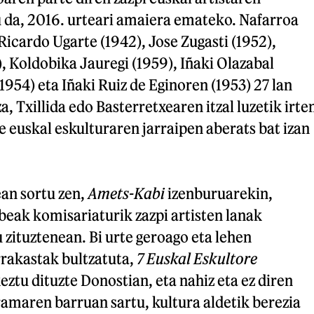
 da, 2016. urteari amaiera emateko. Nafarroa
icardo Ugarte (1942), Jose Zugasti (1952),
 Koldobika Jauregi (1959), Iñaki Olazabal
(1954) eta Iñaki Ruiz de Eginoren (1953) 27 lan
a, Txillida edo Basterretxearen itzal luzetik irte
re euskal eskulturaren jarraipen aberats bat izan
ean sortu zen,
Amets-Kabi
izenburuarekin,
beak komisariaturik zazpi artisten lanak
zituztenean. Bi urte geroago eta lehen
rakastak bultzatuta,
7 Euskal Eskultore
ztu dituzte Donostian, eta nahiz eta ez diren
amaren barruan sartu, kultura aldetik berezia