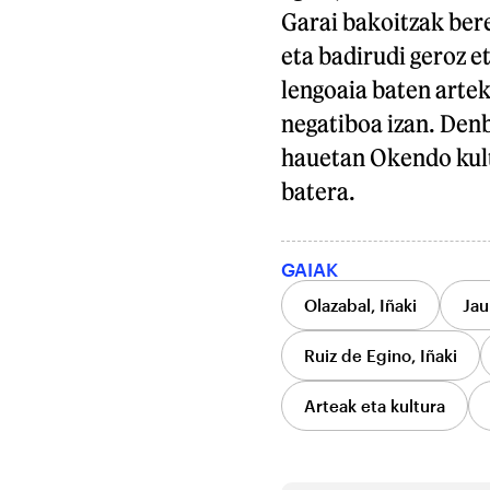
Garai bakoitzak bere
eta badirudi geroz et
lengoaia baten arte
negatiboa izan. Denb
hauetan Okendo kultu
batera.
GAIAK
Olazabal, Iñaki
Jau
Ruiz de Egino, Iñaki
Arteak eta kultura