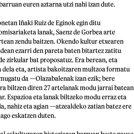
barruan euren aztarna utzi nahi izan dute.
netan Iñaki Ruiz de Eginok egin ditu
komisariaketa lanak, Saenz de Gorbea arte
urtean zendu baitzen. Okendo kultur etxearen
dean ezarri den pareta baten bitartez zatitu
ide zirkular bat proposatuz. Era berean, eta
 dela eta, artista bakoitzaren multzoa formatu
a mugatu da —Olazabalenak izan ezik; bere
ra biltzen diren 27 artelanak modu jarrai batean
r. Espazioa eta lanak biltzeko modu erraz eta
, nahiz eta agian —atzealdeko zatian batez ere
iago eskatzen duten.
al eskulturaren historiaren barruan beste pauso