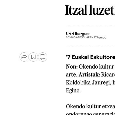
Itzal luze
Urtzi Ibarguen
2016KO ABENDUAREN 27A
00:00
'7 Euskal Eskultore
Non:
Okendo kultur 
arte.
Artistak:
Ricar
Koldobika Jauregi, I
Egino.
Okendo kultur etxea
ondorengo generazioa