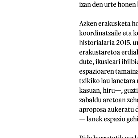
izan den urte honen 
Azken erakusketa ho
koordinatzaile eta 
historialaria 2015. 
erakustaretoa erdial
dute, ikusleari ibilb
espazioaren tamaina
txikiko lau lanetar
kasuan, hiru—, guzti
zabaldu aretoan zeha
aproposa aukeratu da
— lanek espazio geh
Bide horretatik eusk