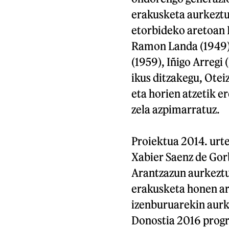
erakusketa aurkeztu
etorbideko aretoan R
Ramon Landa (1949),
(1959), Iñigo Arregi 
ikus ditzakegu, Oteiz
eta horien atzetik e
zela azpimarratuz.
Proiektua 2014. urt
Xabier Saenz de Gor
Arantzazun aurkeztu 
erakusketa honen ar
izenburuarekin aurke
Donostia 2016 progr