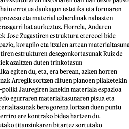
, hain errotua daukagun estetika eta formaren
 prozesu eta material ezberdinak nahasten
erasgarri bat aurkeztuz. Horrela, Andaren
ek Jose Zugastiren estruktura etereoei bide
pazio, korapilo eta itzalen artean materialtasun
stiren estrukturen desegonkortasunak Ruiz de
iek azaltzen duten trinkotasun
ka egiten du, eta, era berean, azken horren
enak Arregik sortzen dituen planoen pilaketekin
i-poliki Jauregiren lanekin materiala espazioa
 edo egurraren materialtasunaren pisua eta
terialtasunak bere gorena lortzen duen puntu
erriro ere kontrako bidea hartzen du.
utako titanzinkaren bitartez sortutako