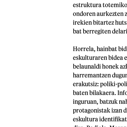
estruktura totemiko
ondoren aurkezten z
irekien bitartez hu
bat berregiten delar
Horrela, hainbat bi
eskulturaren bidea 
belaunaldi honek az
harremantzen dugun 
erakutsiz: poliki-po
baten bilakaera. In
inguruan, batzuk na
protagonistak izan 
eskultura identifika