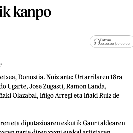
tik kanpo
Entzun
00:00:00
00:00:00
'
etxea, Donostia.
Noiz arte:
Urtarrilaren 18ra
do Ugarte, Jose Zugasti, Ramon Landa,
ñaki Olazabal, Iñigo Arregi eta Iñaki Ruiz de
ren eta diputazioaren eskutik Gaur taldearen
ren parte diren zazpi euskal artistaren