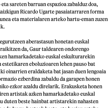
 eta sareten barruan espazioa zabalduz doa,
aizkigun Ricardo Ugarte pasaiatarraren forma
tsunea eta materialaren arteko hartu-eman zuzen
ik.
degurutzeen aberastasun honetan euskal
eraikitzen da, Gaur taldearen ondorengo
ken hamarkadetako euskal eskulturarekin
estetikaren eboluzioaren lehen pauso bat
liki oinarrien eraldaketa bat jasan duen lengoaia
formazio ezberdina zabaldu da garapen honen
hiko ezkor azaldu direlarik. Erakusketa honen
diren artistak azken hamarkadetako euskal
tu duten beste hainbat artistarekin nahasten