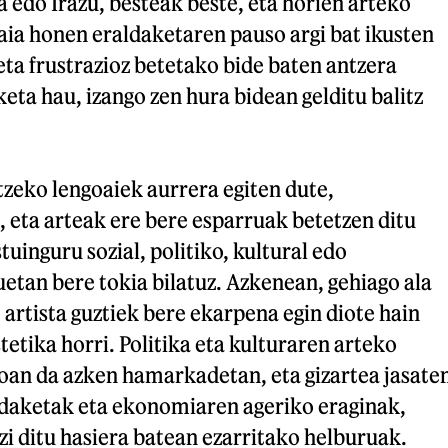
a edo Irazu, besteak beste, eta horien arteko
ia honen eraldaketaren pauso argi bat ikusten
 eta frustrazioz betetako bide baten antzera
eta hau, izango zen hura bidean gelditu balitz
tzeko lengoaiek aurrera egiten dute,
, eta arteak ere bere esparruak betetzen ditu
tuinguru sozial, politiko, kultural edo
an bere tokia bilatuz. Azkenean, gehiago ala
 artista guztiek bere ekarpena egin diote hain
etika horri. Politika eta kulturaren arteko
oan da azken hamarkadetan, eta gizartea jasate
aldaketak eta ekonomiaren ageriko eraginak,
tzi ditu hasiera batean ezarritako helburuak.