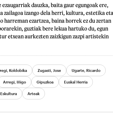
 ezaugarriak dauzka, baita gaur egungoak ere,
a zailagoa izango dela herri, kultura, estetika et
ko harreman ezartzea, baina horrek ez du zertan
orarekin, guztiak bere lekua hartuko du, egun
r etxean aurkezten zaizkigun zazpi artistekin
regi, Koldobika
Zugasti, Jose
Ugarte, Ricardo
Arregi, Iñigo
Gipuzkoa
Euskal Herria
Eskultura
Arteak