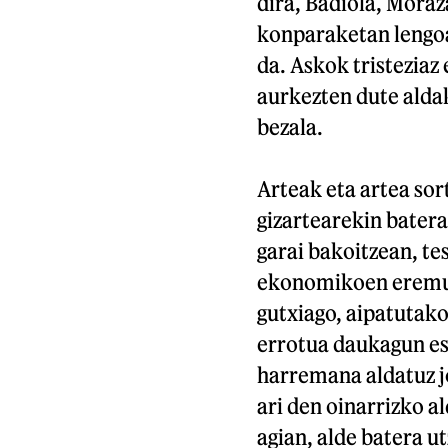
dira, Badiola, Moraz
konparaketan lengoa
da. Askok tristeziaz
aurkezten dute aldak
bezala.
Arteak eta artea sor
gizartearekin batera
garai bakoitzean, tes
ekonomikoen eremuet
gutxiago, aipatutako
errotua daukagun est
harremana aldatuz j
ari den oinarrizko 
agian, alde batera u