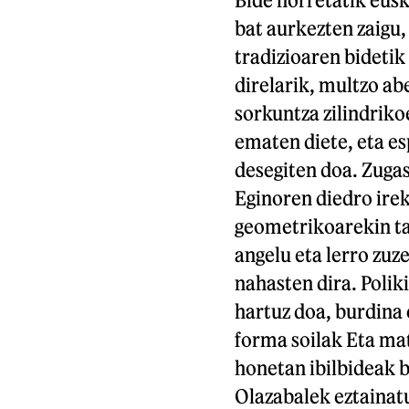
bat aurkezten zaigu
tradizioaren bidetik
direlarik, multzo ab
sorkuntza zilindriko
ematen diete, eta es
desegiten doa. Zuga
Eginoren diedro irek
geometrikoarekin tal
angelu eta lerro zuz
nahasten dira. Polik
hartuz doa, burdina
forma soilak Eta ma
honetan ibilbideak b
Olazabalek eztainat