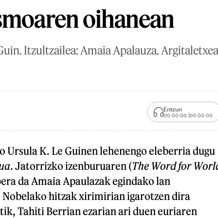
ismoaren oihanean
Guin. Itzultzailea: Amaia Apalauza. Argitaletxea
Entzun
00:00:00
00:00:00
o Ursula K. Le Guinen lehenengo eleberria dugu
ua
. Jatorrizko izenburuaren (
The Word for Worl
 bera da Amaia Apaulazak egindako lan
 Nobelako hitzak xirimirian igarotzen dira
tik, Tahiti Berrian ezarian ari duen euriaren