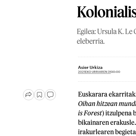
Kolonial
Egilea: Ursula K. Le 
eleberria.
Asier Urkiza
2021EKO URRIAREN 31
00:00
Euskarara ekarritak
Oihan hitzean mund
is Forest
) itzulpena
bikainaren erakusle.
irakurlearen begieta