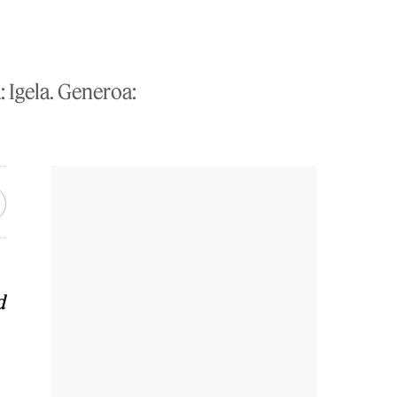
: Igela. Generoa:
d