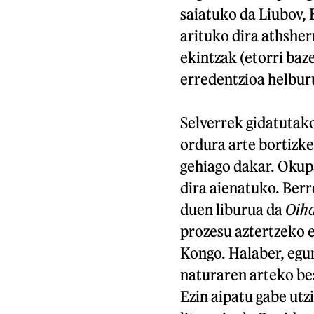
saiatuko da Liubov, 
arituko dira athshe
ekintzak (etorri baze
erredentzioa helbur
Selverrek gidatutak
ordura arte bortizke
gehiago dakar. Okup
dira aienatuko. Berr
duen liburua da
Oih
prozesu aztertzeko e
Kongo. Halaber, egun
naturaren arteko be
Ezin aipatu gabe utz