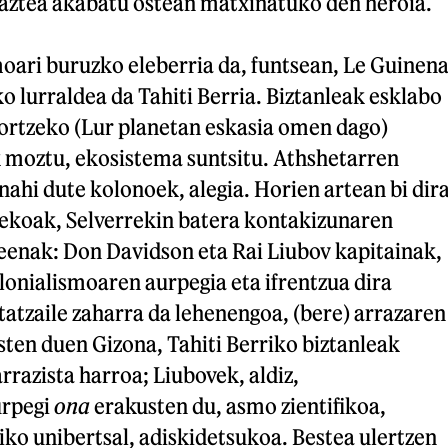
aztea akabatu ostean matxinatuko den heroia.
moari buruzko eleberria da, funtsean, Le Guinena
 lurraldea da Tahiti Berria. Biztanleak esklabo
 lortzeko (Lur planetan eskasia omen dago)
 moztu, ekosistema suntsitu. Athshetarren
hi dute kolonoek, alegia. Horien artean bi dir
koak, Selverrekin batera kontakizunaren
keenak: Don Davidson eta Rai Liubov kapitainak,
onialismoaren aurpegia eta ifrentzua dira
atzaile zaharra da lehenengoa, (bere) arrazaren
ten duen Gizona, Tahiti Berriko biztanleak
rrazista harroa; Liubovek, aldiz,
urpegi
ona
erakusten du, asmo zientifikoa,
ko unibertsal, adiskidetsukoa. Bestea ulertzen