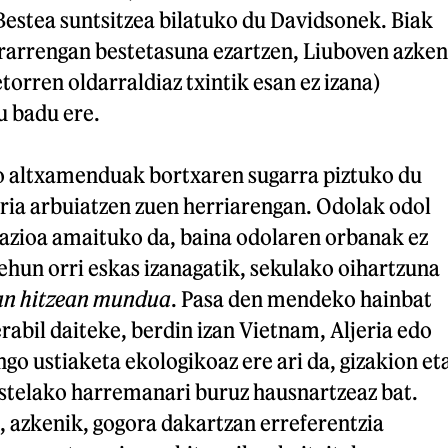
Bestea suntsitzea bilatuko du Davidsonek. Biak
rrarrengan bestetasuna ezartzen, Liuboven azken
torren oldarraldiaz txintik esan ez izana)
u badu ere.
o altxamenduak bortxaren sugarra piztuko du
ria arbuiatzen zuen herriarengan. Odolak odol
azioa amaituko da, baina odolaren orbanak ez
ehun orri eskas izanagatik, sekulako oihartzuna
an hitzean mundua
. Pasa den mendeko hainbat
rabil daiteke, berdin izan Vietnam, Aljeria edo
go ustiaketa ekologikoaz ere ari da, gizakion et
stelako harremanari buruz hausnartzeaz bat.
i, azkenik, gogora dakartzan erreferentzia