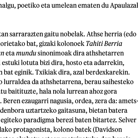
malgu, poetiko eta umelean ematen du Apaulaza
an sarrarazten gaitu nobelak. Athse herria (edo
orietako bat, gizaki kolonoek
Tahiti Berria
an
eta
mundu
sinonimoak dira athshetarren
estuki lotuta bizi dira, hosto eta adarrekin,
n bat eginik. Txikiak dira, azal berdexkarekin.
o lurraldea da athshetarrena, berau saihesteko
tu baitituzte, hala nola lurrean ahoz gora
. Beren ezaugarri nagusia, ordea, zera da: amets
enbora uztartzeko gaitasuna, bietan batera
o egiteko paradigma berezi baten bitartez. Selver
lako protagonista, kolono batek (Davidson