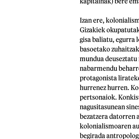
kapitainak) bere em
Izan ere, kolonialis
Gizakiek okupatutako
gisa baliatu, egurra
basoetako zuhaitzak
mundua deuseztatu na
nabarmendu beharre
protagonista lirate
hurrenez hurren. Kol
pertsonaiok. Konkist
nagusitasunean sines
bezatzera datorren a
kolonialismoaren a
begirada antropologi