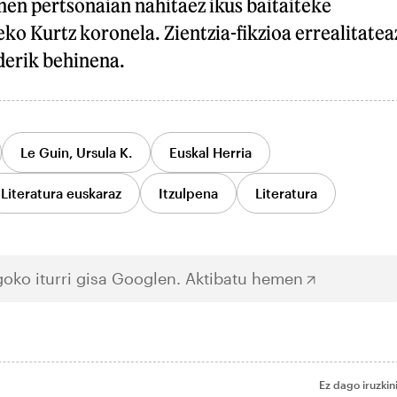
nen pertsonaian nahitaez ikus baitaiteke
eko Kurtz koronela. Zientzia-fikzioa errealitatea
derik behinena.
Le Guin, Ursula K.
Euskal Herria
Literatura euskaraz
Itzulpena
Literatura
oko iturri gisa Googlen.
Aktibatu hemen
Ez dago iruzkin