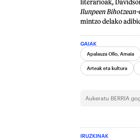
literarioak, Davidso
Ilunpeen Bihotzean-
mintzo delako adibi
GAIAK
Apalauza Ollo, Amaia
Arteak eta kultura
Aukeratu
BERRIA
gog
IRUZKINAK