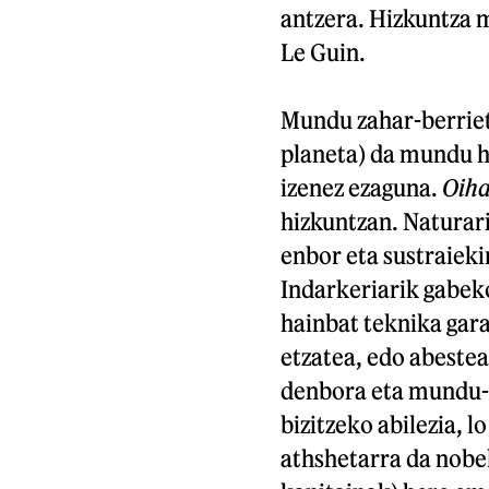
antzera. Hizkuntza 
Le Guin.
Mundu zahar-berriet
planeta) da mundu h
izenez ezaguna.
Oih
hizkuntzan. Naturari 
enbor eta sustraieki
Indarkeriarik gabek
hainbat teknika gara
etzatea, edo abestea
denbora eta mundu-d
bizitzeko abilezia, l
athshetarra da nobe