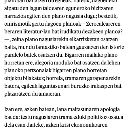
planotan banatzen du egileak, batetik, dagoeneko
aipatu den lagun taldearen eguneroko bizitzaren
narrazioa egiten den plano nagusia dugu; bestetik,
onirismotik gertu dagoen planoak—Zerocalcareren
beraren literatur-lan bat irudikatu dezakeen planoa?
—, zeina plano nagusiarekin elkarrizketan osatzen
baita, mundu fantastiko batean gauzatzen den istorio
paralelo batek osatzen du. Bigarren mailako plano
horretan ere, alegoria moduko bat osatzen da lehen
planoko pertsonaiak bigarren plano horretan
objektu bilakatuz; horrela, tramaren garapenarekin
batera, egileak laguntasunari buruzko irakaspen bat
plazaratzen du amaieran.
Izan ere, azken batean, lana maitasunaren apologia
bat da: testu nagusiaren trama eduki politikoz osatua
dela esan daiteke, azken krisi ekonomikoaren