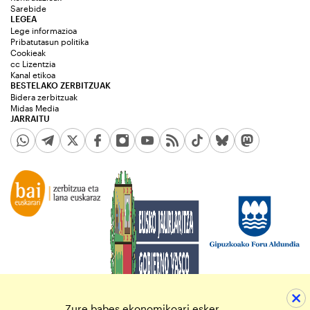
Sarebide
LEGEA
Lege informazioa
Pribatutasun politika
Cookieak
cc Lizentzia
Kanal etikoa
BESTELAKO ZERBITZUAK
Bidera zerbitzuak
Midas Media
JARRAITU
Zure babes ekonomikoari esker