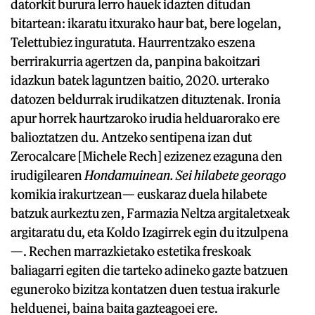
datorkit burura lerro hauek idazten ditudan
bitartean: ikaratu itxurako haur bat, bere logelan,
Telettubiez inguratuta. Haurrentzako eszena
berrirakurria agertzen da, panpina bakoitzari
idazkun batek laguntzen baitio, 2020. urterako
datozen beldurrak irudikatzen dituztenak. Ironia
apur horrek haurtzaroko irudia helduarorako ere
balioztatzen du. Antzeko sentipena izan dut
Zerocalcare [Michele Rech] ezizenez ezaguna den
irudigilearen
Hondamuinean. Sei hilabete georago
komikia irakurtzean— euskaraz duela hilabete
batzuk aurkeztu zen, Farmazia Neltza argitaletxeak
argitaratu du, eta Koldo Izagirrek egin du itzulpena
—. Rechen marrazkietako estetika freskoak
baliagarri egiten die tarteko adineko gazte batzuen
eguneroko bizitza kontatzen duen testua irakurle
helduenei, baina baita gazteagoei ere.