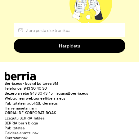
Berria.eus - Euskal Editorea SM
Telefonoa: 943 30 40 30
Bezero arreta: 943 30 43 45 | laguna@berria.eus
Webgunea:
webgunea@berria.eus
Publizitatea:
publi@bidera.eus
Harremanetan jarri
ORRIALDE KORPORATIBOAK
Ezagutu BERRIA Taldea
BERRIA berri bloga
Publizitatea
Galdera-erantzunak
Kontratazioak