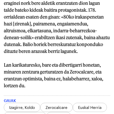
eraginei nork bere aldetik erantzuten dion lagun
talde bateko kideak baitira protagonistak. 178.
orrialdean esaten den gisan: «80ko irakaspenetan
hazi [zirenak], pairamena, engaiamendua,
altruismoa, elkartasuna, indarra-beharrezkoa-
denean-soilik» erabiltzen ikasi zutenak, baina ahaztu
dutenak. Balio horiek berreskuratuz konponduko
dituzte beren arazoak berriz lagunek.
Lan karikaturesko, bare eta dibertigarri honetan,
minaren zentzura gerturatzen da Zerocalcare, eta
erantzun optimista, baina ez, halabeharrez, xaloa,
lortzen du.
GAIAK
Izagirre, Koldo
Zerocalcare
Euskal Herria