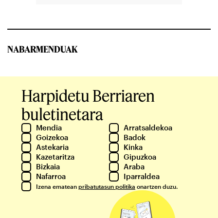
NABARMENDUAK
Harpidetu Berriaren
buletinetara
Mendia
Arratsaldekoa
Goizekoa
Badok
Astekaria
Kinka
Kazetaritza
Gipuzkoa
Bizkaia
Araba
Nafarroa
Iparraldea
Izena ematean
pribatutasun politika
onartzen duzu.