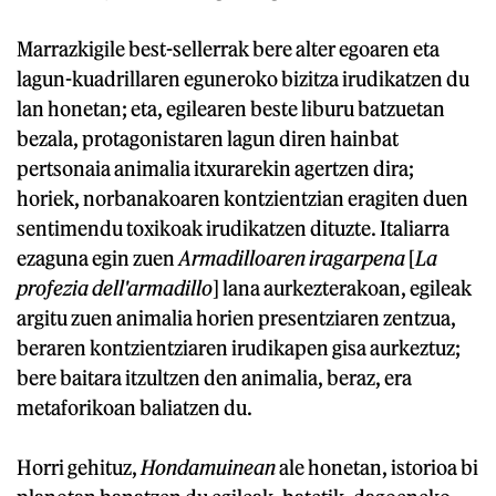
Marrazkigile best-sellerrak bere alter egoaren eta
lagun-kuadrillaren eguneroko bizitza irudikatzen du
lan honetan; eta, egilearen beste liburu batzuetan
bezala, protagonistaren lagun diren hainbat
pertsonaia animalia itxurarekin agertzen dira;
horiek, norbanakoaren kontzientzian eragiten duen
sentimendu toxikoak irudikatzen dituzte. Italiarra
ezaguna egin zuen
Armadilloaren iragarpena
[
La
profezia dell'armadillo
] lana aurkezterakoan, egileak
argitu zuen animalia horien presentziaren zentzua,
beraren kontzientziaren irudikapen gisa aurkeztuz;
bere baitara itzultzen den animalia, beraz, era
metaforikoan baliatzen du.
Horri gehituz,
Hondamuinean
ale honetan, istorioa bi