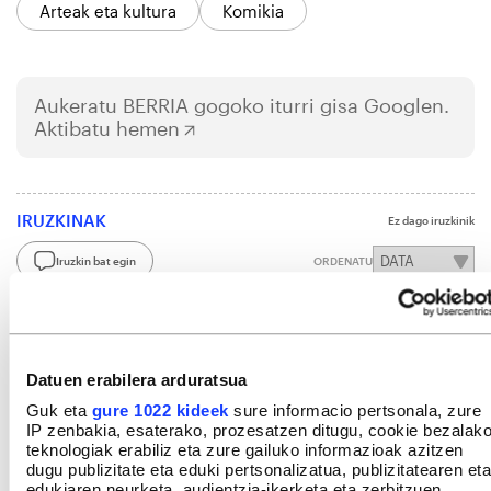
Arteak eta kultura
Komikia
Aukeratu
BERRIA
gogoko iturri gisa Googlen.
Aktibatu hemen
IRUZKINAK
Ez dago iruzkinik
Iruzkin bat egin
ORDENATU
Datuen erabilera arduratsua
Guk eta
gure 1022 kideek
sure informacio pertsonala, zure
IP zenbakia, esaterako, prozesatzen ditugu, cookie bezalak
teknologiak erabiliz eta zure gailuko informazioak azitzen
dugu publizitate eta eduki pertsonalizatua, publizitatearen eta
edukiaren neurketa, audientzia-ikerketa eta zerbitzuen