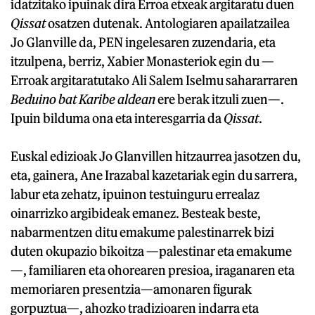
idatzitako ipuinak dira Erroa etxeak argitaratu duen
Qissat
osatzen dutenak. Antologiaren apailatzailea
Jo Glanville da, PEN ingelesaren zuzendaria, eta
itzulpena, berriz, Xabier Monasteriok egin du —
Erroak argitaratutako Ali Salem Iselmu sahararraren
Beduino bat Karibe aldean
ere berak itzuli zuen—.
Ipuin bilduma ona eta interesgarria da
Qissat
.
Euskal edizioak Jo Glanvillen hitzaurrea jasotzen du,
eta, gainera, Ane Irazabal kazetariak egin du sarrera,
labur eta zehatz, ipuinon testuinguru errealaz
oinarrizko argibideak emanez. Besteak beste,
nabarmentzen ditu emakume palestinarrek bizi
duten okupazio bikoitza —palestinar eta emakume
—, familiaren eta ohorearen presioa, iraganaren eta
memoriaren presentzia—amonaren figurak
gorpuztua—, ahozko tradizioaren indarra eta