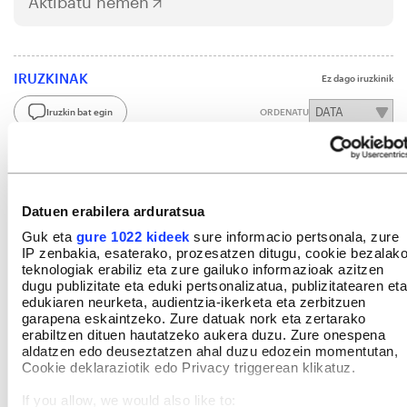
Aktibatu hemen
IRUZKINAK
Ez dago iruzkinik
Iruzkin bat egin
ORDENATU
Datuen erabilera arduratsua
Guk eta
gure 1022 kideek
sure informacio pertsonala, zure
IP zenbakia, esaterako, prozesatzen ditugu, cookie bezalak
teknologiak erabiliz eta zure gailuko informazioak azitzen
dugu publizitate eta eduki pertsonalizatua, publizitatearen eta
edukiaren neurketa, audientzia-ikerketa eta zerbitzuen
garapena eskaintzeko. Zure datuak nork eta zertarako
erabiltzen dituen hautatzeko aukera duzu. Zure onespena
aldatzen edo deuseztatzen ahal duzu edozein momentutan,
Cookie deklaraziotik edo Privacy triggerean klikatuz.
If you allow, we would also like to: