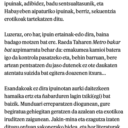
ipuinak, adibidez, badu sentsualtasunik, eta
Habayeben aipaturiko ipuinak, berriz, sekuentzia
erotikoak tartekatzen ditu.
Luzeraz, oro har, ipuin ertainak-edo dira, baina
badago motzen bat ere. Raeda Taharen
Metro bakar
bat
azpimarratu behar da: emakumea kamioi batera
igo da kontrola pasatzeko eta, behin barruan, bere
artean pentsatzen du jaso dutenek ez ote daukaten
atentatu suizida bat egitera doazenen itxura...
Esandakoak ez dira ipuinotan aurki daitezkeen
hamaika ertz eta ñabarduren lagin txiki(egi) bat
baizik. Munduari erreparatzen diogunean, gure
begiratua gehiegitan geratzen da azalean eta exotikoa
iruditzen zaigunean. Jakin-mina eta ezagutza izaten
ditugu orduan sakonerako bidea, eta hor literaturak