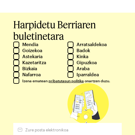
Harpidetu Berriaren
buletinetara
Mendia
Arratsaldekoa
Goizekoa
Badok
Astekaria
Kinka
Kazetaritza
Gipuzkoa
Bizkaia
Araba
Nafarroa
Iparraldea
Izena ematean
pribatutasun politika
onartzen duzu.