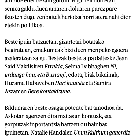
adibide eder bezain gordin. Bigarren horretan,
semea galdu duen amaren doluaren parez pare
ikusten dugu zenbaitek heriotza horri atera nahi dion
etekin politikoa.
Beste ipuin batzuetan, gizarteari botatako
begiratuan, emakumeak bizi duen menpeko egoera
azaleratzen zaigu. Besteak beste, aipa daitezke Jean
Said Makdisiren
Errukia
, Selma Dabbaghen
Ni,
urdanga hau, eta Bustanji
, edota, biak bikainak,
Huzama Habayeben
Hari hautsia
eta Samira
Azzamen
Bere kontakizuna
.
Bildumaren beste osagai potente bat amodioa da.
Askotan agertzen dira maitasun kontuak, eta
gorputzak inportantzia hartzen du hainbat
ipuinetan. Natalie Handalen
Umm Kulthum gauerdiz