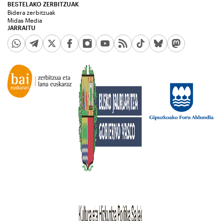
BESTELAKO ZERBITZUAK
Bidera zerbitzuak
Midas Media
JARRAITU