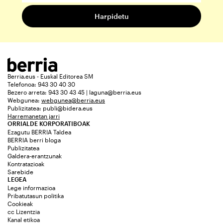
Berria.eus - Euskal Editorea SM
Telefonoa: 943 30 40 30
Bezero arreta: 943 30 43 45 | laguna@berria.eus
Webgunea:
webgunea@berria.eus
Publizitatea:
publi@bidera.eus
Harremanetan jarri
ORRIALDE KORPORATIBOAK
Ezagutu BERRIA Taldea
BERRIA berri bloga
Publizitatea
Galdera-erantzunak
Kontratazioak
Sarebide
LEGEA
Lege informazioa
Pribatutasun politika
Cookieak
cc Lizentzia
Kanal etikoa