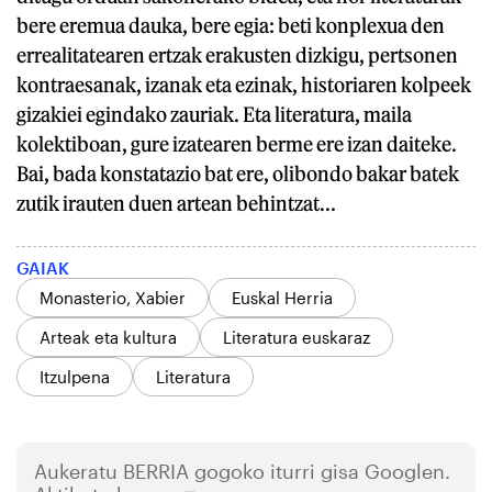
bere eremua dauka, bere egia: beti konplexua den
errealitatearen ertzak erakusten dizkigu, pertsonen
kontraesanak, izanak eta ezinak, historiaren kolpeek
gizakiei egindako zauriak. Eta literatura, maila
kolektiboan, gure izatearen berme ere izan daiteke.
Bai, bada konstatazio bat ere, olibondo bakar batek
zutik irauten duen artean behintzat...
GAIAK
Monasterio, Xabier
Euskal Herria
Arteak eta kultura
Literatura euskaraz
Itzulpena
Literatura
Aukeratu
BERRIA
gogoko iturri gisa Googlen.