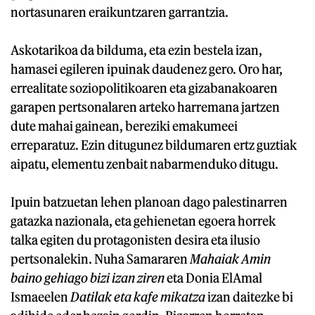
nortasunaren eraikuntzaren garrantzia.
Askotarikoa da bilduma, eta ezin bestela izan,
hamasei egileren ipuinak daudenez gero. Oro har,
errealitate soziopolitikoaren eta gizabanakoaren
garapen pertsonalaren arteko harremana jartzen
dute mahai gainean, bereziki emakumeei
erreparatuz. Ezin ditugunez bildumaren ertz guztiak
aipatu, elementu zenbait nabarmenduko ditugu.
Ipuin batzuetan lehen planoan dago palestinarren
gatazka nazionala, eta gehienetan egoera horrek
talka egiten du protagonisten desira eta ilusio
pertsonalekin. Nuha Samararen
Mahaiak Amin
baino gehiago bizi izan ziren
eta Donia ElAmal
Ismaeelen
Datilak eta kafe mikatza
izan daitezke bi