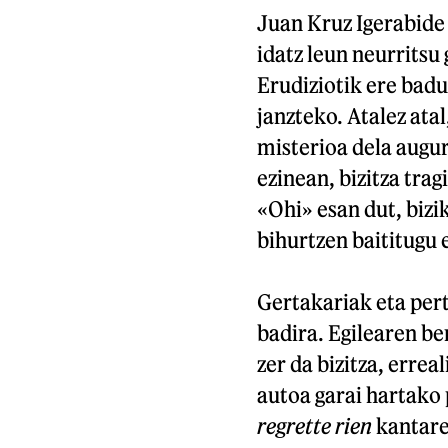
Juan Kruz Igerabide 
idatz leun neurritsu
Erudiziotik ere badu
janzteko. Atalez atal
misterioa dela augur
ezinean, bizitza tr
«Ohi» esan dut, biz
bihurtzen baititugu 
Gertakariak eta per
badira. Egilearen ber
zer da bizitza, errea
autoa garai hartako 
regrette rien
kantare