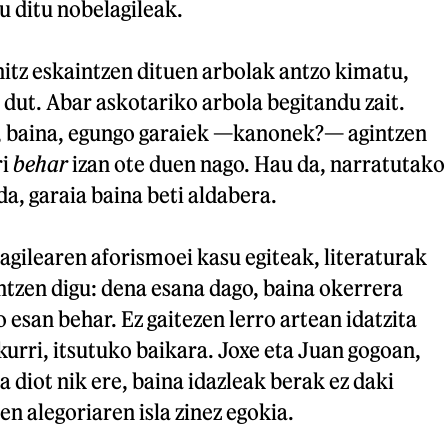
u ditu nobelagileak.
nitz eskaintzen dituen arbolak antzo kimatu,
i dut. Abar askotariko arbola begitandu zait.
, baina, egungo garaiek —kanonek?— agintzen
ri
behar
izan ote duen nago. Hau da, narratutako
da, garaia baina beti aldabera.
agilearen aforismoei kasu egiteak, literaturak
untzen digu: dena esana dago, baina okerrera
o esan behar. Ez gaitezen lerro artean idatzita
kurri, itsutuko baikara. Joxe eta Juan gogoan,
a diot nik ere, baina idazleak berak ez daki
en alegoriaren isla zinez egokia.