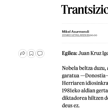
Trantsizi
Mikel Asurmendi
2014KO UZTAILAREN 6A
00:00
Egilea:
Juan Kruz Ig
Nobela beltza duzu,
garatua —Donostia—
Herriaren idiosinkra
1981eko aldian gerta
diktadorea hiltzen d
deus ez.