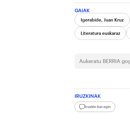
GAIAK
Igerabide, Juan Kruz
Literatura euskaraz
Aukeratu
BERRIA
gog
IRUZKINAK
Iruzkin bat egin