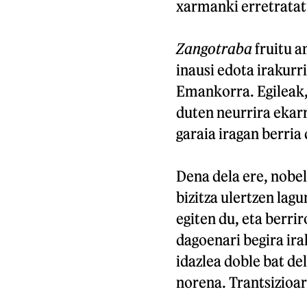
xarmanki erretratat
Zangotraba
fruitu a
inausi edota irakurr
Emankorra. Egileak
duten neurrira ekar
garaia iragan berria 
Dena dela ere, nobel
bizitza ulertzen lag
egiten du, eta berrir
dagoenari begira ira
idazlea doble bat del
norena. Trantsizioar