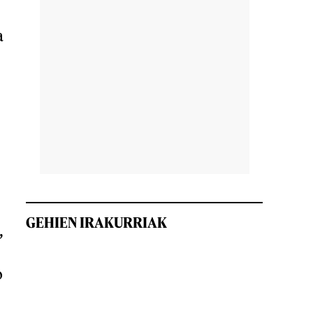
a
GEHIEN IRAKURRIAK
,
o