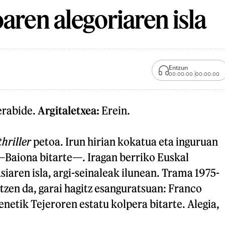
oaren alegoriaren isla
Entzun
00:00:00
00:00:00
erabide.
Argitaletxea:
Erein.
thriller
petoa. Irun hirian kokatua eta inguruan
Baiona bitarte—. Iragan berriko Euskal
siaren isla, argi-seinaleak ilunean. Trama 1975-
tzen da, garai hagitz esanguratsuan: Franco
enetik Tejeroren estatu kolpera bitarte. Alegia,