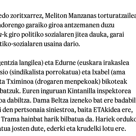
edo zoritxarrez, Meliton Manzanas torturatzaile
ondorengo garaiko giroa antzemanen duzu
a-
k giro politiko sozialaren jitea dauka, garai
tiko-sozialaren usaina dario.
ntzia langilea) eta Edurne (euskara irakaslea
isio (sindikalista porrokatua) eta Ixabel (ama
 eta Tximinoa (drogaren menpekoak) bikoteak
 batzuk. Euren inguruan Kintanilla inspektorea
a dabiltza. Dama Beltza izeneko bat ere badabil
 den pertsonaia siniestroa, baita ETAkidea ere,
 Trama hainbat harik bilbatua da. Hariek orduk
tua josten dute, ederki eta krudelki lotu ere.