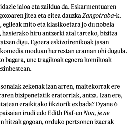
idazle iaioa eta zaildua da. Eskarmentuaren
 goxoaren jitea eta eitea dauzka
Zangotraba-
k.
, egileak mito eta klasikoetara jo du nobela
, hasierako hiru antzerki atal tarteko, bizitza
atzen digu. Egoera eskizofrenikoak jasan
agikomedia moduan herrestan eraman ohi dugula.
iko bagara, une tragikoak egoera komikoak
ezinbestean.
tsonaiak zekenak izan arren, maitekorrak ere
aren bizipenetatik eratorriak, antza. Izan ere,
litatean eraikitako fikziorik ez bada? Dyane 6
paisaian irudi edo Edith Piaf-en
Non, je ne
n hitzak gogoan, orduko pertsonen izaerak