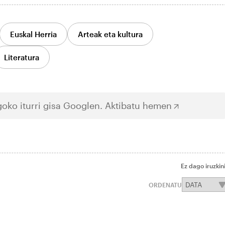
Euskal Herria
Arteak eta kultura
Literatura
oko iturri gisa Googlen.
Aktibatu hemen
Ez dago iruzkin
ORDENATU