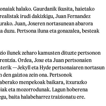
onaiak halako. Gaurdanik ikusita, haietako
realistak irudi dakizkigu, Juan Fernandez
urako. Juan, Joxeren nortasunean abarora
a duzu. Pertsona iluna eta gonazalea, besteak
io ilunek zeharo kamusten dituzte pertsonon
rentzia. Ordea, Joxe eta Juan pertsonaien
aterik —Jekyll eta Hyde pertsonaiaren nortasun
 den gaiztoa zein ona. Pertsonok
raberako menpekoak baikara, itxurazko
iak eta mozorrodunak. Lagun hoberena
u, baita halabeharrez traizionatu ere.