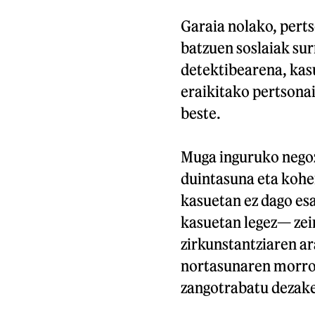
Garaia nolako, perts
batzuen soslaiak sur
detektibearena, kas
eraikitako pertsonai
beste.
Muga inguruko negoz
duintasuna eta kohe
kasuetan ez dago es
kasuetan legez— zein
zirkunstantziaren a
nortasunaren morro
zangotrabatu dezakeg