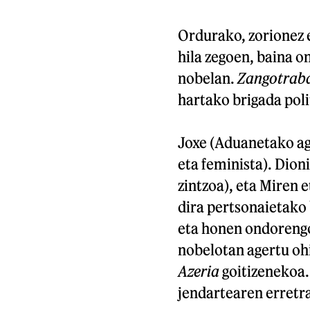
Ordurako, zorionez 
hila zegoen, baina 
nobelan.
Zangotrab
hartako brigada poli
Joxe (Aduanetako age
eta feminista). Dion
zintzoa), eta Miren
dira pertsonaietako
eta honen ondorengo
nobelotan agertu ohi
Azeria
goitizenekoa.
jendartearen erretra