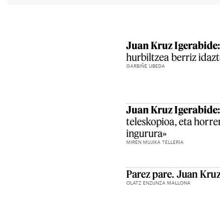
Juan Kruz Igerabide
hurbiltzea berriz idaz
GARBIÑE UBEDA
Juan Kruz Igerabide
teleskopioa, eta horre
ingurura»
MIREN MUJIKA TELLERIA
Parez pare. Juan Kruz
OLATZ ENZUNZA MALLONA