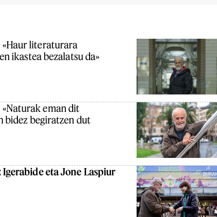
:
«Haur literaturara
ten ikastea bezalatsu da»
:
«Naturak eman dit
n bidez begiratzen dut
 Igerabide eta Jone Laspiur