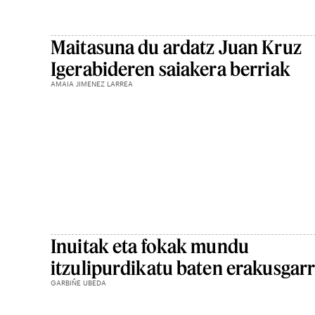
Maitasuna du ardatz Juan Kruz
Igerabideren saiakera berriak
AMAIA JIMENEZ LARREA
Inuitak eta fokak mundu
itzulipurdikatu baten erakusgarr
GARBIÑE UBEDA