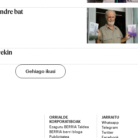
ndre bat
rekin
Gehiago ikusi
ORRIALDE
JARRAITU
KORPORATIBOAK
Whatsapp
Ezagutu BERRIA Taldea
Telegram
BERRIA berri bloga
Twitter
Publizitatea
Facebook