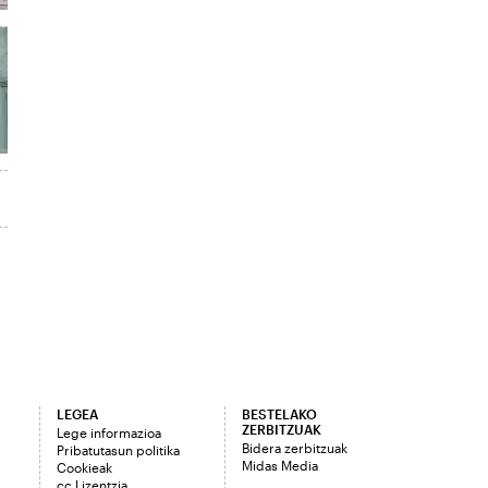
LEGEA
BESTELAKO
ZERBITZUAK
Lege informazioa
Bidera zerbitzuak
Pribatutasun politika
Midas Media
Cookieak
cc Lizentzia