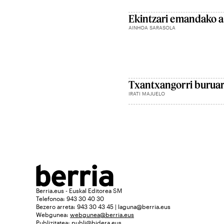
Ekintzari emandako a
AINHOA SARASOLA
Txantxangorri burua
IRATI MAJUELO
Berria.eus - Euskal Editorea SM
Telefonoa: 943 30 40 30
Bezero arreta: 943 30 43 45 | laguna@berria.eus
Webgunea:
webgunea@berria.eus
Publizitatea:
publi@bidera.eus