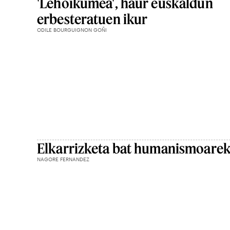
'Lehoikumea', haur euskaldun
erbesteratuen ikur
ODILE BOURGUIGNON GOÑI
Elkarrizketa bat humanismoarek
NAGORE FERNANDEZ