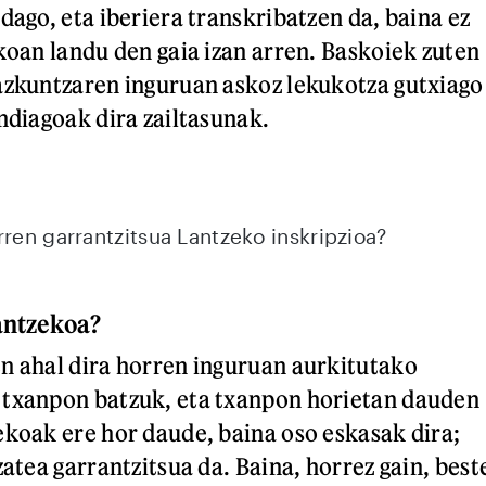
dago, eta iberiera transkribatzen da, baina ez
skoan landu den gaia izan arren. Baskoiek zuten
azkuntzaren inguruan askoz lekukotza gutxiago
ndiagoak dira zailtasunak.
rren garrantzitsua Lantzeko inskripzioa?
antzekoa?
n ahal dira horren inguruan aurkitutako
 txanpon batzuk, eta txanpon horietan dauden
ekoak ere hor daude, baina oso eskasak dira;
zatea garrantzitsua da. Baina, horrez gain, best