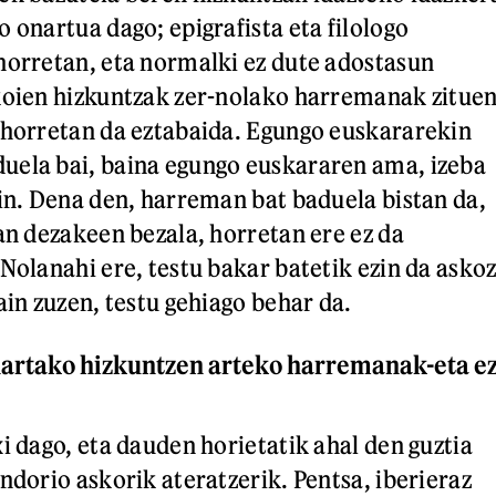
 onartua dago; epigrafista eta filologo
horretan, eta normalki ez dute adostasun
koien hizkuntzak zer-nolako harremanak zitue
 horretan da eztabaida. Egungo euskararekin
uela bai, baina egungo euskararen ama, izeba
kin. Dena den, harreman bat baduela bistan da,
zan dezakeen bezala, horretan ere ez da
Nolanahi ere, testu bakar batetik ezin da asko
ain zuzen, testu gehiago behar da.
 hartako hizkuntzen arteko harremanak-eta e
i dago, eta dauden horietatik ahal den guztia
ndorio askorik ateratzerik. Pentsa, iberieraz