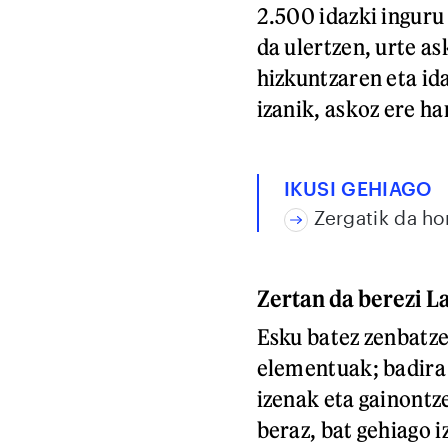
2.500 idazki inguru 
da ulertzen, urte a
hizkuntzaren eta id
izanik, askoz ere ha
IKUSI GEHIAGO
Zergatik da ho
Zertan da berezi L
Esku batez zenbatze
elementuak; badira
izenak eta gainontz
beraz, bat gehiago i