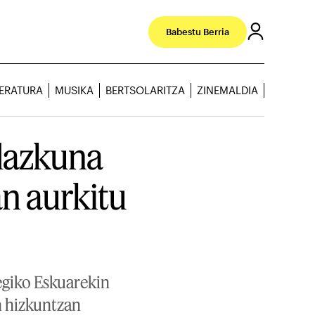
Babestu Berria
TERATURA
MUSIKA
BERTSOLARITZA
ZINEMALDIA
dazkuna
an aurkitu
egiko Eskuarekin
n hizkuntzan