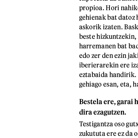
propioa. Hori nahiko
gehienak bat datoz 
askorik izaten. Bas
beste hizkuntzekin,
harremanen bat bad
edo zer den ezin ja
iberierarekin ere i
eztabaida handirik. 
gehiago esan, eta, h
Bestela ere, garai
dira ezagutzen.
Testigantza oso gutx
zukututa ere ez da o