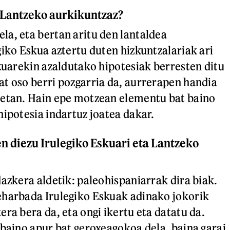
 Lantzeko aurkikuntzaz?
a, eta bertan aritu den lantaldea
giko Eskua aztertu duten hizkuntzalariak ari
skuarekin azaldutako hipotesiak berresten ditu
t oso berri pozgarria da, aurrerapen handia
uetan. Hain epe motzean elementu bat baino
hipotesia indartuz joatea dakar.
en diezu Irulegiko Eskuari eta Lantzeko
dazkera aldetik: paleohispaniarrak dira biak.
eharbada Irulegiko Eskuak adinako jokorik
ra bera da, eta ongi ikertu eta datatu da.
 baino apur bat geroxeagokoa dela, baina garai