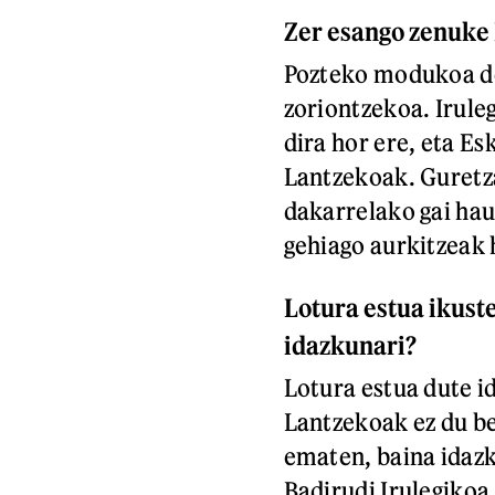
Zer esango zenuke
Pozteko modukoa del
zoriontzekoa. Irule
dira hor ere, eta E
Lantzekoak. Guretza
dakarrelako gai ha
gehiago aurkitzeak 
Lotura estua ikust
idazkunari?
Lotura estua dute i
Lantzekoak ez du b
ematen, baina idazke
Badirudi Irulegikoa