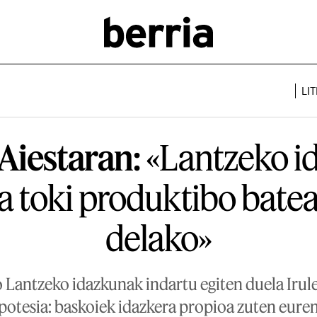
LI
Aiestaran:
«Lantzeko i
a toki produktibo bate
delako»
 Lantzeko idazkunak indartu egiten duela Irul
potesia: baskoiek idazkera propioa zuten eure