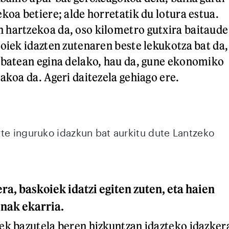
koa betiere; alde horretatik du lotura estua.
 hartzekoa da, oso kilometro gutxira baitaude
koiek idazten zutenaren beste lekukotza bat da,
 batean egina delako, hau da, gune ekonomiko
akoa da. Ageri daitezela gehiago ere.
te inguruko idazkun bat aurkitu dute Lantzeko
n
a, baskoiek idatzi egiten zuten, eta haien
inak ekarria.
ek bazutela beren hizkuntzan idazteko idazker