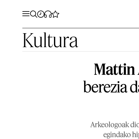
Kultura
Mattin 
berezia d
Arkeologoak dio
egindako hi