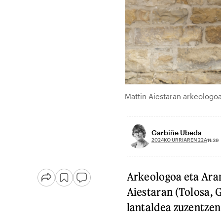
Mattin Aiestaran arkeologo
Garbiñe Ubeda
2024KO URRIAREN 22A
11:39
Arkeologoa eta Aran
Aiestaran (Tolosa, 
lantaldea zuzentzen