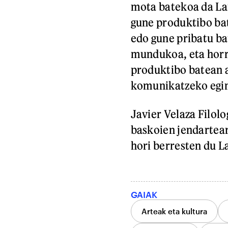
mota batekoa da Lan
gune produktibo bat
edo gune pribatu bat
mundukoa, eta horr
produktibo batean a
komunikatzeko egin
Javier Velaza Filol
baskoien jendartear
hori berresten du L
GAIAK
Arteak eta kultura