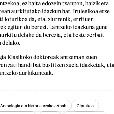
tzekoa, ez baita edozein txanpon, baizik eta
ean aurkitutako idazkun bat. Irulegikoa etxe
i loturikoa da, eta, ziurrenik, errituen
ek egiten du berezi. Lantzeko idazkuna gune
urkitu delako da berezia, eta beste zerbait
 delako.
ogia Klasikoko doktoreak antzeman zuen
en zati handi bat bustitzen zuela idazketak, et
antzeko aurkikuntzak.
Arkeologia eta historiaurreko arteak
Gipuzkoa