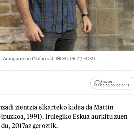
a, Arangurenen (Nafarroa). IÑIGO URIZ / FOKU
Entzun
00:00:00
00:04:18
zadi zientzia elkarteko kidea da Mattin
Gipuzkoa, 1991). Irulegiko Eskua aurkitu zuen
 du, 2017az geroztik.