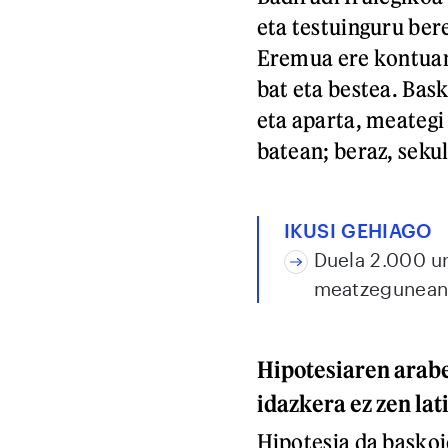
eta testuinguru bere
Eremua ere kontuan
bat eta bestea. Bas
eta aparta, meategi
batean; beraz, sekul
IKUSI GEHIAGO
Duela 2.000 ur
meatzegunea
Hipotesiaren araber
idazkera ez zen lat
Hipotesia da baskoi