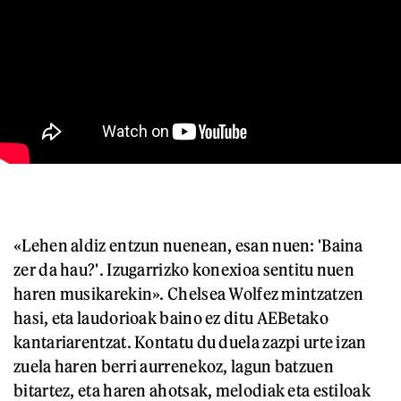
«Lehen aldiz entzun nuenean, esan nuen: 'Baina
zer da hau?'. Izugarrizko konexioa sentitu nuen
haren musikarekin». Chelsea Wolfez mintzatzen
hasi, eta laudorioak baino ez ditu AEBetako
kantariarentzat. Kontatu du duela zazpi urte izan
zuela haren berri aurrenekoz, lagun batzuen
bitartez, eta haren ahotsak, melodiak eta estiloak