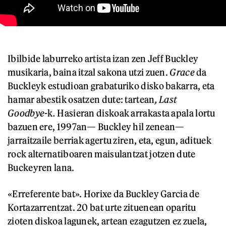
Ibilbide laburreko artista izan zen Jeff Buckley
musikaria, baina itzal sakona utzi zuen.
Grace
da
Buckleyk estudioan grabaturiko disko bakarra, eta
hamar abestik osatzen dute: tartean
,
Last
Goodbye
-k
.
Hasieran diskoak arrakasta apala lortu
bazuen ere, 1997an— Buckley hil zenean—
jarraitzaile berriak agertu ziren, eta, egun, adituek
rock alternatiboaren maisulantzat jotzen dute
Buckeyren lana.
«Erreferente bat». Horixe da Buckley Garcia de
Kortazarrentzat. 20 bat urte zituenean oparitu
zioten diskoa lagunek, artean ezagutzen ez zuela,