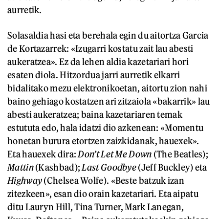
aurretik.
Solasaldia hasi eta berehala egin du aitortza Garcia
de Kortazarrek: «Izugarri kostatu zait lau abesti
aukeratzea». Ez da lehen aldia kazetariari hori
esaten diola. Hitzordua jarri aurretik elkarri
bidalitako mezu elektronikoetan, aitortu zion nahi
baino gehiago kostatzen ari zitzaiola «bakarrik» lau
abesti aukeratzea; baina kazetariaren temak
estututa edo, hala idatzi dio azkenean: «Momentu
honetan burura etortzen zaizkidanak, hauexek».
Eta hauexek dira:
Don’t Let Me Down
(The Beatles);
Mattin
(Kashbad);
Last Goodbye
(Jeff Buckley) eta
Highway
(Chelsea Wolfe). «Beste batzuk izan
zitezkeen», esan dio orain kazetariari. Eta aipatu
ditu Lauryn Hill, Tina Turner, Mark Lanegan,