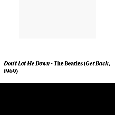
Don't Let Me Down
- The Beatles (
Get Back
,
1969)