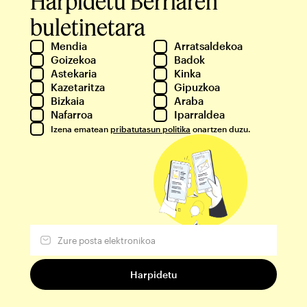
Harpidetu Berriaren
buletinetara
Mendia
Arratsaldekoa
Goizekoa
Badok
Astekaria
Kinka
Kazetaritza
Gipuzkoa
Bizkaia
Araba
Nafarroa
Iparraldea
Izena ematean
pribatutasun politika
onartzen duzu.