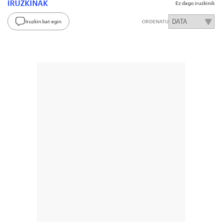
IRUZKINAK
Ez dago iruzkinik
Iruzkin bat egin
ORDENATU