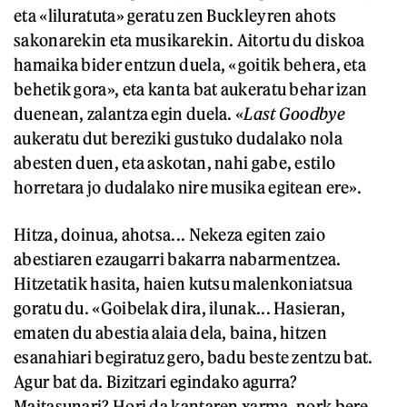
eta «liluratuta» geratu zen Buckleyren ahots
sakonarekin eta musikarekin. Aitortu du diskoa
hamaika bider entzun duela, «goitik behera, eta
behetik gora», eta kanta bat aukeratu behar izan
duenean, zalantza egin duela. «
Last Goodbye
aukeratu dut bereziki gustuko dudalako nola
abesten duen, eta askotan, nahi gabe, estilo
horretara jo dudalako nire musika egitean ere».
Hitza, doinua, ahotsa... Nekeza egiten zaio
abestiaren ezaugarri bakarra nabarmentzea.
Hitzetatik hasita, haien kutsu malenkoniatsua
goratu du. «Goibelak dira, ilunak... Hasieran,
ematen du abestia alaia dela, baina, hitzen
esanahiari begiratuz gero, badu beste zentzu bat.
Agur bat da. Bizitzari egindako agurra?
Maitasunari? Hori da kantaren xarma, nork bere