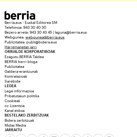
Berria.eus - Euskal Editorea SM
Telefonoa: 943 30 40 30
Bezero arreta: 943 30 43 45 | laguna@berria.eus
Webgunea:
webgunea@berria.eus
Publizitatea:
publi@bidera.eus
Harremanetan jarri
ORRIALDE KORPORATIBOAK
Ezagutu BERRIA Taldea
BERRIA berri bloga
Publizitatea
Galdera-erantzunak
Kontratazioak
Sarebide
LEGEA
Lege informazioa
Pribatutasun politika
Cookieak
cc Lizentzia
Kanal etikoa
BESTELAKO ZERBITZUAK
Bidera zerbitzuak
Midas Media
JARRAITU