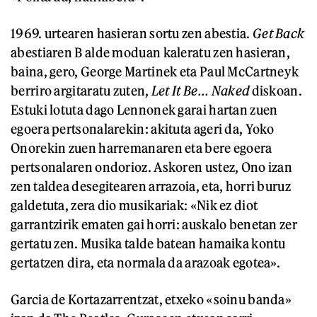
1969. urtearen hasieran sortu zen abestia.
Get Back
abestiaren B alde moduan kaleratu zen hasieran,
baina, gero, George Martinek eta Paul McCartneyk
berriro argitaratu zuten,
Let It Be... Naked
diskoan.
Estuki lotuta dago Lennonek garai hartan zuen
egoera pertsonalarekin: akituta ageri da, Yoko
Onorekin zuen harremanaren eta bere egoera
pertsonalaren ondorioz. Askoren ustez, Ono izan
zen taldea desegitearen arrazoia, eta, horri buruz
galdetuta, zera dio musikariak: «Nik ez diot
garrantzirik ematen gai horri: auskalo benetan zer
gertatu zen. Musika talde batean hamaika kontu
gertatzen dira, eta normala da arazoak egotea».
Garcia de Kortazarrentzat, etxeko «soinu banda»