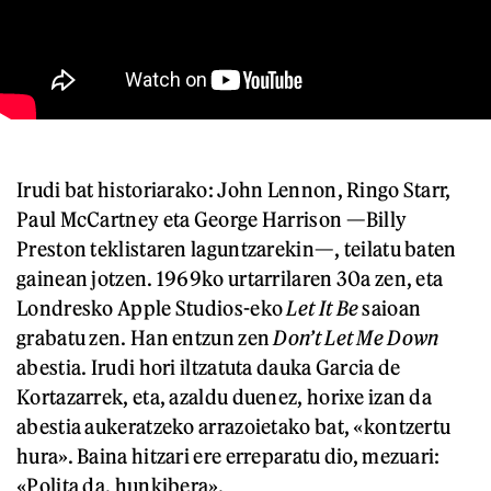
Irudi bat historiarako: John Lennon, Ringo Starr,
Paul McCartney eta George Harrison —Billy
Preston teklistaren laguntzarekin—, teilatu baten
gainean jotzen. 1969ko urtarrilaren 30a zen, eta
Londresko Apple Studios-eko
Let It Be
saioan
grabatu zen. Han entzun zen
Don’t Let Me Down
abestia. Irudi hori iltzatuta dauka Garcia de
Kortazarrek, eta, azaldu duenez, horixe izan da
abestia aukeratzeko arrazoietako bat, «kontzertu
hura». Baina hitzari ere erreparatu dio, mezuari:
«Polita da, hunkibera».