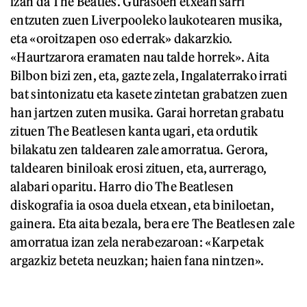
izan da The Beatles. Gurasoen etxean sarri
entzuten zuen Liverpooleko laukotearen musika,
eta «oroitzapen oso ederrak» dakarzkio.
«Haurtzarora eramaten nau talde horrek». Aita
Bilbon bizi zen, eta, gazte zela, Ingalaterrako irrati
bat sintonizatu eta kasete zintetan grabatzen zuen
han jartzen zuten musika. Garai horretan grabatu
zituen The Beatlesen kanta ugari, eta ordutik
bilakatu zen taldearen zale amorratua. Gerora,
taldearen biniloak erosi zituen, eta, aurrerago,
alabari oparitu. Harro dio The Beatlesen
diskografia ia osoa duela etxean, eta biniloetan,
gainera. Eta aita bezala, bera ere The Beatlesen zale
amorratua izan zela nerabezaroan: «Karpetak
argazkiz beteta neuzkan;
haien fana nintzen».