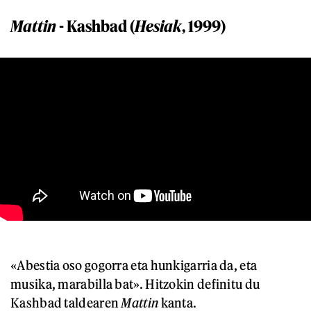
Mattin
- Kashbad (
Hesiak
, 1999)
«Abestia oso gogorra eta hunkigarria da, eta
musika, marabilla bat». Hitzokin definitu du
Kashbad taldearen
Mattin
kanta.