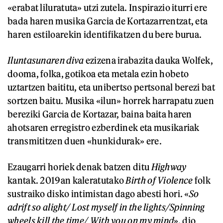
«erabat liluratuta» utzi zutela. Inspirazio iturri ere
bada haren musika Garcia de Kortazarrentzat, eta
haren estiloarekin identifikatzen du bere burua.
Iluntasunaren diva
ezizena irabazita dauka Wolfek,
dooma, folka, gotikoa eta metala ezin hobeto
uztartzen baititu, eta unibertso pertsonal berezi bat
sortzen baitu. Musika «ilun» horrek harrapatu zuen
bereziki Garcia de Kortazar, baina baita haren
ahotsaren erregistro ezberdinek eta musikariak
transmititzen duen «hunkidurak» ere.
Ezaugarri horiek denak batzen ditu
Highway
kantak. 2019an kaleratutako
Birth of Violence
folk
sustraiko disko intimistan dago abesti hori. «
So
adrift so alight/ Lost myself in the lights/Spinning
wheels kill the time/ With you on my mind
», dio