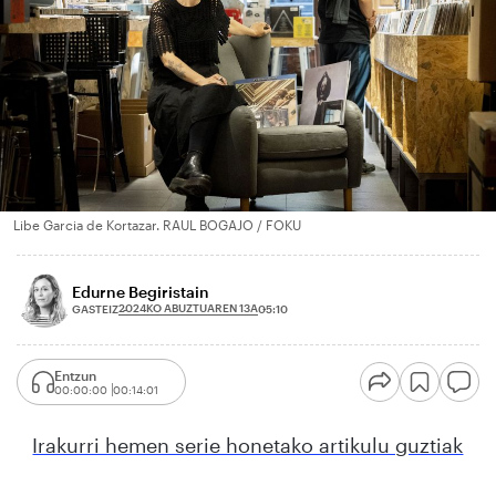
Libe Garcia de Kortazar. RAUL BOGAJO / FOKU
Edurne Begiristain
2024KO ABUZTUAREN 13A
GASTEIZ
05:10
Entzun
00:00:00
00:14:01
Irakurri hemen serie honetako artikulu guztiak