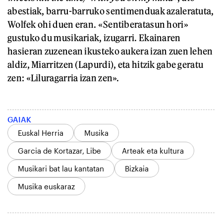
abestiak, barru-barruko sentimenduak azaleratuta,
Wolfek ohi duen eran. «Sentiberatasun hori»
gustuko du musikariak, izugarri. Ekainaren
hasieran zuzenean ikusteko aukera izan zuen lehen
aldiz, Miarritzen (Lapurdi), eta hitzik gabe geratu
zen: «Liluragarria izan zen».
GAIAK
Euskal Herria
Musika
Garcia de Kortazar, Libe
Arteak eta kultura
Musikari bat lau kantatan
Bizkaia
Musika euskaraz