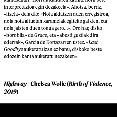
interpretazioa egin dezakeela». Ahotsa, berriz,
«itzela» dela dio: «Nola aldatzen duen erregistroa,
nola nota altuetan xaramelak egiteko gai den, eta
nola jaisten duen tonua gero...». Oro har, disko
«borobila» da
Grace,
eta «abesti guztiak dira
ederrak», Garcia de Kortazarren ustez. «
L
ast
G
oodbye
aukeratu izan ez banu, diskoko beste
edozein kanta aukeratu nezakeen».
Highway
- Chelsea Wolfe (
Birth of Violence,
2019
)