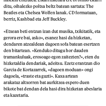
ditu, oihalezko poltsa beltz batean sartuta: The
Beatles eta Chelsea Wolfen lanak. CD formatuan,
berriz, Kashbad eta Jeff Buckley.
«Etxean beti entzun izan dut musika, txikitatik, eta
gerora ere bai, asko», esanez hasi da hizketan,
dendaren atzealdean dagoen sofa batean esertzen
den bitartean. «Kenduko ditugu hor dauden
tramankuluak, erosoago egon zaitezten?», eten du
hizketaldia dendariak, adeitsu. Ezetz erantzun dio
Garcia de Kortazarrek, «dagoen moduan» ongi
dagoela, «traste eta guzti». Kaxa artean
arakatuz altxorren bat aurkitzea espero duen
bikote bat dendan dela hasi dira hizketan abeslaria
eta kazetaria.