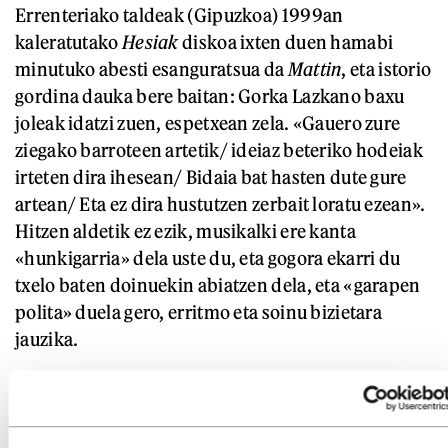
Errenteriako taldeak (Gipuzkoa) 1999an
kaleratutako
Hesiak
diskoa ixten duen hamabi
minutuko abesti esanguratsua da
Mattin
, eta istorio
gordina dauka bere baitan: Gorka Lazkano baxu
joleak idatzi zuen, espetxean zela. «Gauero zure
ziegako barroteen artetik/ ideiaz beteriko hodeiak
irteten dira ihesean/ Bidaia bat hasten dute gure
artean/ Eta ez dira hustutzen zerbait loratu ezean».
Hitzen aldetik ez ezik, musikalki ere kanta
«hunkigarria» dela uste du, eta gogora ekarri du
txelo baten doinuekin abiatzen dela, eta «garapen
polita» duela gero, erritmo eta soinu bizietara
jauzika.
Mattin
izan da, baina Kashbaden beste edozein
kanta ere izan zitekeen. Izan ere, Kashbadek
mugarria ezarri zuen Euskal Herriko musikan, eta