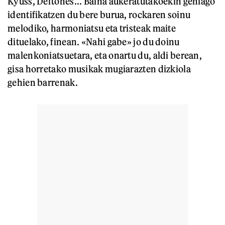
Kyuss, Deftones... Baina aukeratutakoekin gehiago
identifikatzen du bere burua, rockaren soinu
melodiko, harmoniatsu eta tristeak maite
dituelako, finean. «Nahi gabe» jo du doinu
malenkoniatsuetara, eta onartu du, aldi berean,
gisa horretako musikak mugiarazten dizkiola
gehien barrenak.