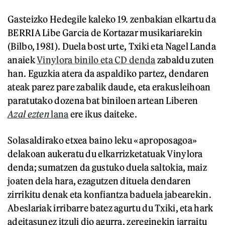
Gasteizko Hedegile kaleko 19. zenbakian elkartu da
BERRIA Libe Garcia de Kortazar musikariarekin
(Bilbo, 1981). Duela bost urte, Txiki eta Nagel Landa
anaiek
Vinylora binilo eta CD denda
zabaldu zuten
han. Eguzkia atera da aspaldiko partez, dendaren
ateak parez pare zabalik daude, eta erakusleihoan
paratutako dozena bat biniloen artean Liberen
Azal ezten
lana
ere ikus daiteke.
Solasaldirako etxea baino leku «aproposagoa»
delakoan aukeratu du elkarrizketatuak Vinylora
denda; sumatzen da gustuko duela saltokia, maiz
joaten dela hara, ezagutzen dituela dendaren
zirrikitu denak eta konfiantza baduela jabearekin.
Abeslariak irribarre batez agurtu du Txiki, eta hark
adeitasunez itzuli dio agurra, zereginekin jarraitu