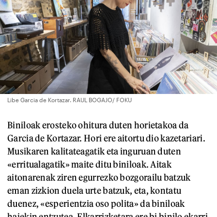
Libe Garcia de Kortazar. RAUL BOGAJO/ FOKU
Biniloak erosteko ohitura duten horietakoa da
Garcia de Kortazar. Hori ere aitortu dio kazetariari.
Musikaren kalitateagatik eta inguruan duten
«erritualagatik» maite ditu biniloak. Aitak
aitonarenak ziren egurrezko bozgorailu batzuk
eman zizkion duela urte batzuk, eta, kontatu
duenez, «esperientzia oso polita» da biniloak
haiekin entzutea. Elkarrizketara ere bi binilo ekarri