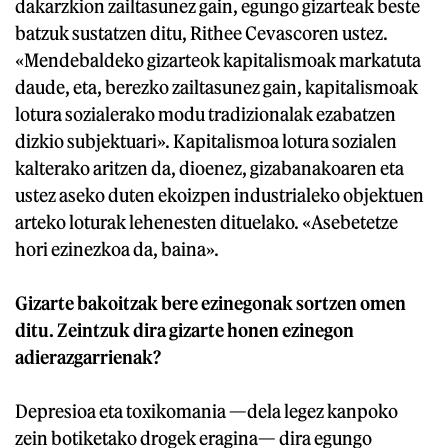
dakarzkion zailtasunez gain, egungo gizarteak beste
batzuk sustatzen ditu, Rithee Cevascoren ustez.
«Mendebaldeko gizarteok kapitalismoak markatuta
daude, eta, berezko zailtasunez gain, kapitalismoak
lotura sozialerako modu tradizionalak ezabatzen
dizkio subjektuari». Kapitalismoa lotura sozialen
kalterako aritzen da, dioenez, gizabanakoaren eta
ustez aseko duten ekoizpen industrialeko objektuen
arteko loturak lehenesten dituelako. «Asebetetze
hori ezinezkoa da, baina».
Gizarte bakoitzak bere ezinegonak sortzen omen
ditu. Zeintzuk dira gizarte honen ezinegon
adierazgarrienak?
Depresioa eta toxikomania —dela legez kanpoko
zein botiketako drogek eragina— dira egungo