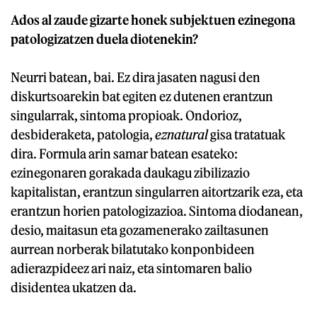
Ados al zaude gizarte honek subjektuen ezinegona
patologizatzen duela diotenekin?
Neurri batean, bai. Ez dira jasaten nagusi den
diskurtsoarekin bat egiten ez dutenen erantzun
singularrak, sintoma propioak. Ondorioz,
desbideraketa, patologia,
eznatural
gisa tratatuak
dira. Formula arin samar batean esateko:
ezinegonaren gorakada daukagu zibilizazio
kapitalistan, erantzun singularren aitortzarik eza, eta
erantzun horien patologizazioa. Sintoma diodanean,
desio, maitasun eta gozamenerako zailtasunen
aurrean norberak bilatutako konponbideen
adierazpideez ari naiz, eta sintomaren balio
disidentea ukatzen da.