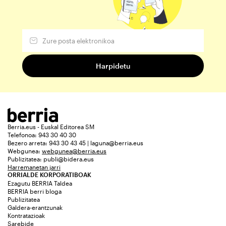
Berria.eus - Euskal Editorea SM
Telefonoa: 943 30 40 30
Bezero arreta: 943 30 43 45 | laguna@berria.eus
Webgunea:
webgunea@berria.eus
Publizitatea:
publi@bidera.eus
Harremanetan jarri
ORRIALDE KORPORATIBOAK
Ezagutu BERRIA Taldea
BERRIA berri bloga
Publizitatea
Galdera-erantzunak
Kontratazioak
Sarebide