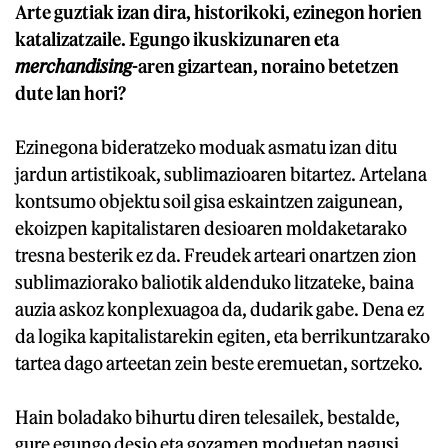
Arte guztiak izan dira, historikoki, ezinegon horien
katalizatzaile. Egungo ikuskizunaren eta
merchandising
-aren gizartean, noraino betetzen
dute lan hori?
Ezinegona bideratzeko moduak asmatu izan ditu
jardun artistikoak, sublimazioaren bitartez. Artelana
kontsumo objektu soil gisa eskaintzen zaigunean,
ekoizpen kapitalistaren desioaren moldaketarako
tresna besterik ez da. Freudek arteari onartzen zion
sublimaziorako baliotik aldenduko litzateke, baina
auzia askoz konplexuagoa da, dudarik gabe. Dena ez
da logika kapitalistarekin egiten, eta berrikuntzarako
tartea dago arteetan zein beste eremuetan, sortzeko.
Hain boladako bihurtu diren telesailek, bestalde,
gure egungo desio eta gozamen moduetan nagusi