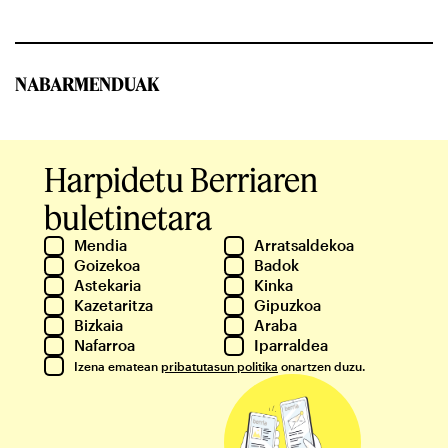
NABARMENDUAK
Harpidetu Berriaren
buletinetara
Mendia
Arratsaldekoa
Goizekoa
Badok
Astekaria
Kinka
Kazetaritza
Gipuzkoa
Bizkaia
Araba
Nafarroa
Iparraldea
Izena ematean
pribatutasun politika
onartzen duzu.