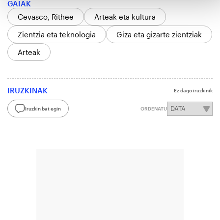
GAIAK
Cevasco, Rithee
Arteak eta kultura
Zientzia eta teknologia
Giza eta gizarte zientziak
Arteak
IRUZKINAK
Ez dago iruzkinik
Iruzkin bat egin
ORDENATU