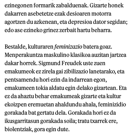
ezinegonen formarik zabalduenak. Gizarte honek
dakarren asebetetze ezak desioaren motorra
agortzen du azkenean, eta depresioa dator segidan;
edo ase ezineko grinez zerbait hartu beharra.
Bestalde, kulturaren
feminizazio
batera goaz.
Menperakuntza maskulino klasikoa auzitan jartzea
dakar horrek. Sigmund Freudek uste zuen
emakumeok ez zirela gai zibilizazio lanetarako, eta
pentsamendu hori ezin da indarrean egon,
emakumeen tokia aldatu egin delako gizartean. Eta
ez da ahaztu behar emakumeak gizarte eta kultur
ekoizpen eremuetan ahaldundu ahala, feminizidio
gorakada bat gertatu dela. Gorakada hori ez da
ikusgarritasun gorakada soila; tratu txarrek ere,
biolentziak, gora egin dute.