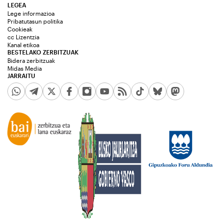
LEGEA
Lege informazioa
Pribatutasun politika
Cookieak
cc Lizentzia
Kanal etikoa
BESTELAKO ZERBITZUAK
Bidera zerbitzuak
Midas Media
JARRAITU