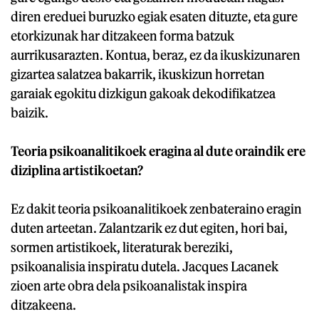
diren ereduei buruzko egiak esaten dituzte, eta gure
etorkizunak har ditzakeen forma batzuk
aurrikusarazten. Kontua, beraz, ez da ikuskizunaren
gizartea salatzea bakarrik, ikuskizun horretan
garaiak egokitu dizkigun gakoak dekodifikatzea
baizik.
Teoria psikoanalitikoek eragina al dute oraindik ere
diziplina artistikoetan?
Ez dakit teoria psikoanalitikoek zenbateraino eragin
duten arteetan. Zalantzarik ez dut egiten, hori bai,
sormen artistikoek, literaturak bereziki,
psikoanalisia inspiratu dutela. Jacques Lacanek
zioen arte obra dela psikoanalistak inspira
ditzakeena.