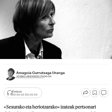
Amagoia Gurrutxaga Uranga
2019KO URRIAREN 27A
00:00
Entzun
00:00:00
00:00:00
«Sexurako eta heriotzarako» izateak pertsonari