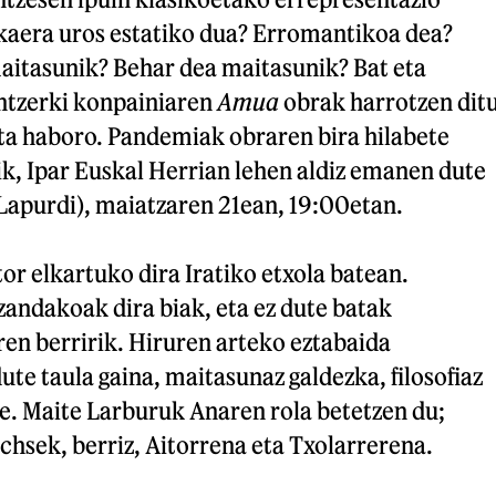
ukaera uros estatiko dua? Erromantikoa dea?
itasunik? Behar dea maitasunik? Bat eta
ntzerki konpainiaren
Amua
obrak harrotzen dit
eta haboro. Pandemiak obraren bira hilabete
ik, Ipar Euskal Herrian lehen aldiz emanen dute
Lapurdi), maiatzaren 21ean, 19:00etan.
tor elkartuko dira Iratiko etxola batean.
andakoak dira biak, eta ez dute batak
en berririk. Hiruren arteko eztabaida
e taula gaina, maitasunaz galdezka, filosofiaz
le. Maite Larburuk Anaren rola betetzen du;
hsek, berriz, Aitorrena eta Txolarrerena.