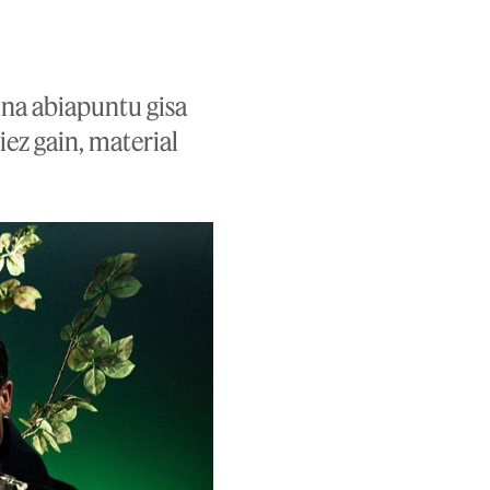
una abiapuntu gisa
ez gain, material