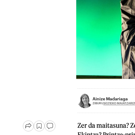
Ainize Madariaga
2021EKO MAIATZAREN
ZIBURU
Zer da maitasuna? Z
Ekintza? Printze-pri