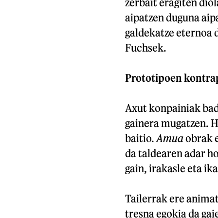
zerbait eragiten diol
aipatzen duguna aip
galdekatze eternoa d
Fuchsek.
Prototipoen kontra
Axut konpainiak badu
gainera mugatzen. H
baitio.
Amua
obrak e
da taldearen adar ho
gain, irakasle eta i
Tailerrak ere animat
tresna egokia da gai