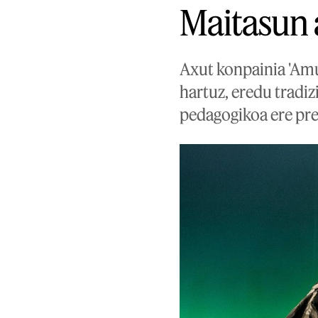
Maitasun
Axut konpainia 'Amu
hartuz, eredu tradiz
pedagogikoa ere pre