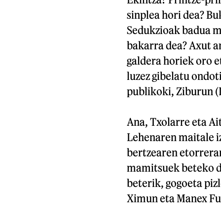
sinplea hori dea? B
Sedukzioak badua ma
bakarra dea? Axut a
galdera horiek oro 
luzez gibelatu ondot
publikoki, Ziburun (
Ana, Txolarre eta Ai
Lehenaren maitale iz
bertzearen etorrerar
mamitsuek beteko dut
beterik, gogoeta piz
Ximun eta Manex Fuc