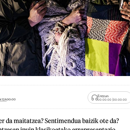
Entzun
 12A
00:00
00:00:00
00:00:00
er da maitatzea? Sentimendua baizik ote da?
ntzesen ipuin klasikoetako errepresentazio