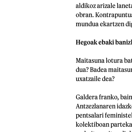
aldikoz arizale lane
obran. Kontrapuntua 
mundua ekartzen di
Hegoak ebaki baniz
Maitasuna lotura ba
dua? Badea maitasun
uxatzaile dea?
Galdera franko, bain
Antzezlanaren idazk
pentsalari feminist
kolektiboan partekat