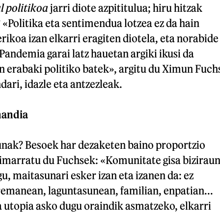
 politikoa
jarri diote azpititulua; hiru hitzak
 «Politika eta sentimendua lotzea ez da hain
rikoa izan elkarri eragiten diotela, eta norabide
 Pandemia garai latz hauetan argiki ikusi da
n erabaki politiko batek», argitu du Ximun Fuch
ari, idazle eta antzezleak.
handia
sunak? Besoek har dezaketen baino proportzio
imarratu du Fuchsek: «Komunitate gisa bizirau
u, maitasunari esker izan eta izanen da: ez
remanean, laguntasunean, familian, enpatian...
 utopia asko dugu oraindik asmatzeko, elkarri