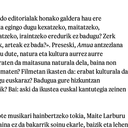
ldo editorialak honako galdera hau ere
la egingo dugu kexatzeko, maitatzeko,
atzeko, iraintzeko eredurik ez badugu? Zerk
, arteak ez bada?». Preseski,
Amua
antzezlana
u dute, natura eta kultura aurrez aurre
raten da maitasuna naturala dela, baina non
maten? Filmetan ikasten da: erabat kulturala da
ugu euskaraz? Badugua gure hizkuntzan
k? Bai: aski da ikustea euskal kantutegia zeinen
te musikari hainbertzeko tokia, Maite Larburu
aina ez da bakarrik soinu ekarle, baizik eta lehen