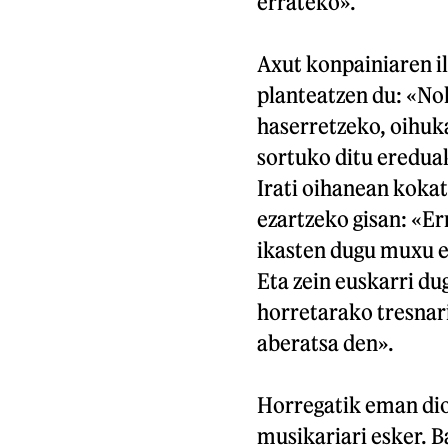
errateko».
Axut konpainiaren i
planteatzen du: «No
haserretzeko, oihuk
sortuko ditu ereduak
Irati oihanean kokat
ezartzeko gisan: «Er
ikasten dugu muxu e
Eta zein euskarri d
horretarako tresnari
aberatsa den».
Horregatik eman dio
musikariari esker. B