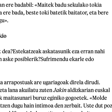
tan ere badabil: «Maitek badu sekulako tokia
ere bada, beste toki batetik baitator, eta bere
gu».
kio
t dea?Estekatzeak askatasunik eza erran nahi
 aske posiblerik?Sufrimendu ekarle edo
a arrapostuak are ugariagoak direla dirudi.
eta lana akuilatu zuten
Jakin
aldizkarian euskal
ek maitasunari buruz eginiko gogoetek. «Molde
zen dugu hain intimoa den zerbait. Uste dut po