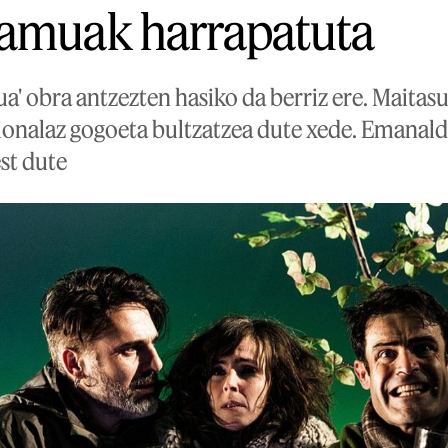
 amuak harrapatuta
a' obra antzezten hasiko da berriz ere. Maitas
ionalaz gogoeta bultzatzea dute xede. Emanaldi
st dute