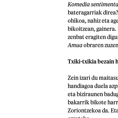
Komedia sentimental
bateragarriak direa?
ohikoa, nahiz eta age
bikoitzean, gainera.
zenbat eragiten digu
Amua
obraren zuzend
Txiki-txikia bezain 
Zein izari du maita
handiagoa duela azp
eta biziraunen badug
bakarrik bikote har
Zoriontzekoa da. Eta