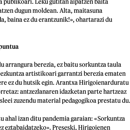
a publikoari. Leku gutitan aipatzen baita
atzen dugun moldean. Alta, maitasuna
a, baina ez du erantzunik!», ohartarazi du
puntua
 arrangura berezia, ez baitu sorkuntza taula
ezkuntza artistikoari garrantzi berezia ematen
re ez du hutsik egin. Arantxa Hirigoienarduratu
rretaz: antzezlanaren idazketan parte hartzeaz
kasleei zuzendu material pedagogikoa prestatu du
u ahal izan ditu pandemia garaian: «Sorkuntza
ez eztabaidatzeko». Preseski, Hirigoienen