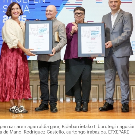
lpen sariaren agerraldia gaur, Bidebarrietako LIburutegi nagusian
na da Manel Rodriguez-Castello, aurtengo irabazlea. ETXEPARE