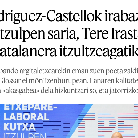
riguez-Castellok iraba
tzulpen saria, Tere Iras
talanera itzultzeagati
abando argitaletxearekin eman zuen poeta zald
 Glossar el món' izenburupean. Lanaren kalitat
 «akasgabea» dela hizkuntzari so, eta jatorrizkoa