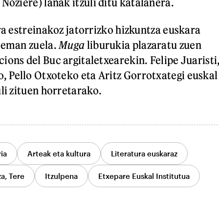
Noziere) lanak itzuli ditu katalanera.
ra estreinakoz jatorrizko hizkuntza euskara
 eman zuela.
Muga
liburukia plazaratu zuen
ions del Buc argitaletxearekin. Felipe Juaristi
 Pello Otxoteko eta Aritz Gorrotxategi euskal
li zituen horretarako.
ia
Arteak eta kultura
Literatura euskaraz
za, Tere
Itzulpena
Etxepare Euskal Institutua