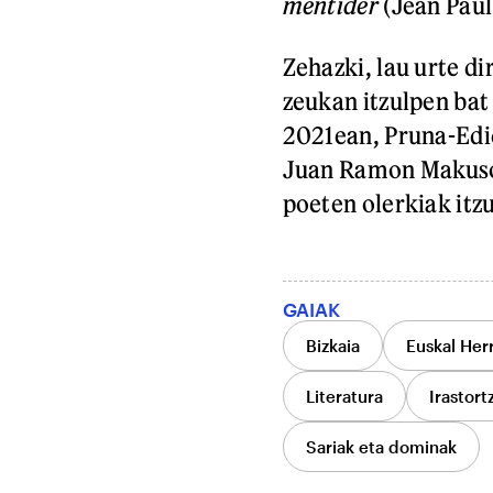
mentider
(Jean Paul 
Zehazki, lau urte di
zeukan itzulpen bat
2021ean, Pruna-Edic
Juan Ramon Makuso,
poeten olerkiak itzu
GAIAK
Bizkaia
Euskal Herr
Literatura
Irastort
Sariak eta dominak