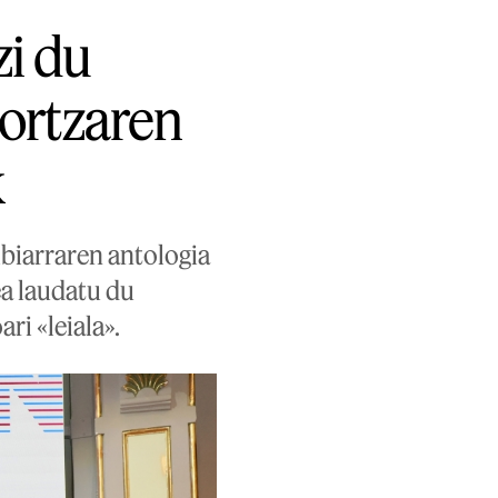
zi du
tortzaren
k
ibiarraren antologia
ea laudatu du
ri «leiala».