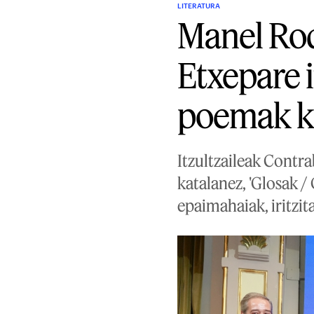
LITERATURA
Manel Rod
Etxepare i
poemak ka
Itzultzaileak Contr
katalanez, 'Glosak /
epaimahaiak, iritzita