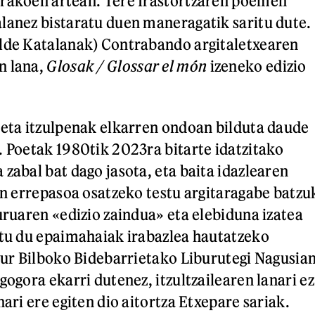
erakoen artean. Tere Irastortzaren poemen
lanez bistaratu duen maneragatik saritu dute.
alde Katalanak) Contrabando argitaletxearen
n lana,
Glosak / Glossar el món
izeneko edizio
 eta itzulpenak elkarren ondoan bilduta daude
. Poetak 1980tik 2023ra bitarte idatzitako
zabal bat dago jasota, eta baita idazlearen
ren errepasoa osatzeko testu argitaragabe batzu
buruaren «edizio zaindua» eta elebiduna izatea
rtu du epaimahaiak irabazlea hautatzeko
gaur Bilboko Bidebarrietako Liburutegi Nagusia
gogora ekarri dutenez, itzultzailearen lanari ez
nari ere egiten dio aitortza Etxepare sariak.