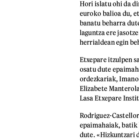
Hori islatu ohi da 
euroko balioa du, et
banatu beharra dute
laguntza ere jasotze
herrialdean egin b
Etxepare itzulpen sa
osatu dute epaimaha
ordezkariak, Imanol
Elizabete Manterola
Lasa Etxepare Inst
Rodriguez-Castello
epaimahaiak, batik 
dute. «Hizkuntzari 