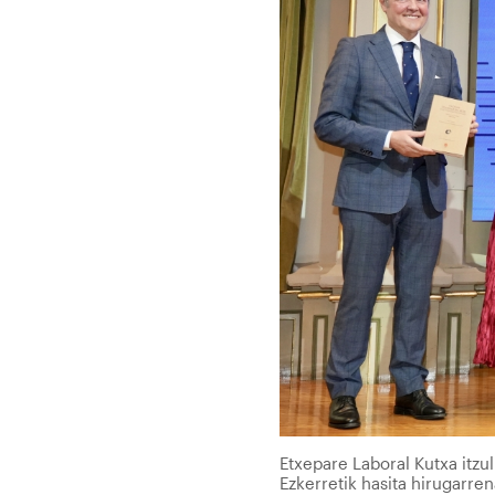
Etxepare Laboral Kutxa itzu
Ezkerretik hasita hirugarre