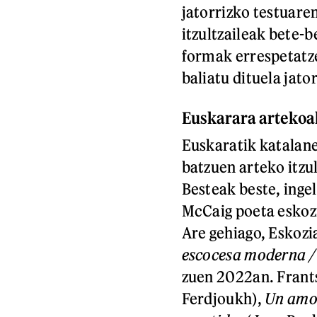
jatorrizko testuaren 
itzultzaileak bete-
formak errespetatze
baliatu dituela jato
Euskarara artekoa
Euskaratik katalane
batzuen arteko itzu
Besteak beste, inge
McCaig poeta eskozi
Are gehiago, Eskozi
escocesa moderna /
zuen 2022an. Frant
Ferdjoukh),
Un amo