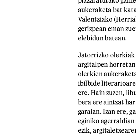
plazaratutako gain
aukeraketa bat kata
Valentziako (Herri
gerizpean eman zue
elebidun batean.
Jatorrizko olerkiak
argitalpen horretan
olerkien aukeraketa 
ibilbide literarioa
ere. Hain zuzen, li
bera ere aintzat ha
garaian. Izan ere, 
eginiko agerraldian 
ezik, argitaletxeare