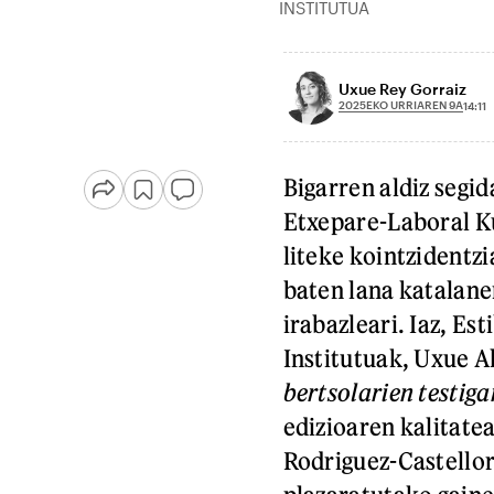
INSTITUTUA
Uxue Rey Gorraiz
2025EKO URRIAREN 9A
14:11
Bigarren aldiz segid
Etxepare-Laboral Ku
liteke kointzidentzi
baten lana katalane
irabazleari. Iaz, Es
Institutuak, Uxue 
bertsolarien testig
edizioaren kalitate
Rodriguez-Castellor