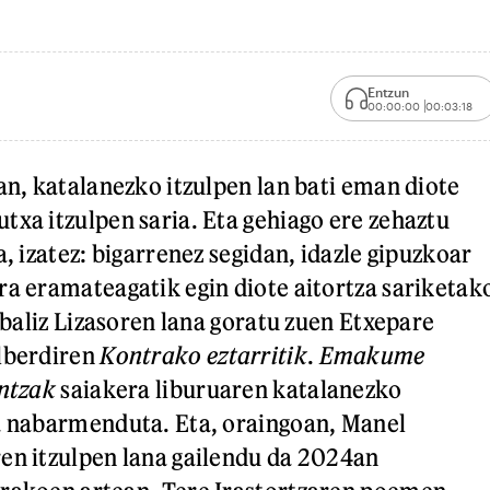
Entzun
00:00:00
00:03:18
an, katalanezko itzulpen lan bati eman diote
txa itzulpen saria. Eta gehiago ere zehaztu
a, izatez: bigarrenez segidan, idazle gipuzkoar
ra eramateagatik egin diote aitortza sariketak
tibaliz Lizasoren lana goratu zuen Etxepare
Alberdiren
Kontrako eztarritik
.
Emakume
antzak
saiakera liburuaren katalanezko
a nabarmenduta. Eta, oraingoan, Manel
en itzulpen lana gailendu da 2024an