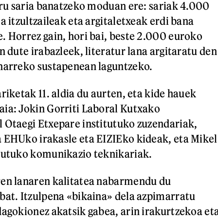
diru saria banatzeko moduan ere: sariak 4.000
a itzultzaileak eta argitaletxeak erdi bana
. Horrez gain, hori bai, beste 2.000 euroko
n dute irabazleek, literatur lana argitaratu den
eharreko sustapenean laguntzeko.
riketak 11. aldia du aurten, eta kide hauek
ia: Jokin Gorriti Laboral Kutxako
 Otaegi Etxepare institutuko zuzendariak,
 EHUko irakasle eta EIZIEko kideak, eta Mikel
itutuko komunikazio teknikariak.
ren lanaren kalitatea nabarmendu du
bat. Itzulpena «bikaina» dela azpimarratu
dagokionez akatsik gabea, arin irakurtzekoa et