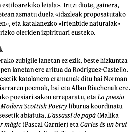
estiloarekiko leiala». Iritzi diote, gainera,
betean asmatu duela «idazleak proposatutako
n», eta katalanezko «irtenbide naturalak»
rrizko olerkien izpirituari eusteko.
k
rako zubigile lanetan ez ezik, beste hizkuntza
lpen lanetan ere aritua da Rodriguez-Castello.
lesetik katalanera eramanak ditu bai Norman
arraren poemak, bai eta Allan Riachenak ere.
ako poesiari sakon erreparatu, eta
La poesia
 Modern Scottish Poetry
liburua koordinatu
sesetik abiatuta,
L'assassí de papà
(Malika
r màgic
(Pascal Garnier) eta
Carles és un brut