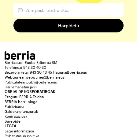
Berria.eus - Euskal Editorea SM
Telefonoa: 943 30 40 30
Bezero arreta: 943 30 43 45 | laguna@berria.eus
Webgunea:
webgunea@berria.eus
Publizitatea:
publi@bidera.eus
Harremanetan jarri
ORRIALDE KORPORATIBOAK
Ezagutu BERRIA Taldea
BERRIA berri bloga
Publizitatea
Galdera-erantzunak
Kontratazioak
Sarebide
LEGEA
Lege informazioa
Pribatutasun politika