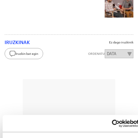
IRUZKINAK
Ez dago iruzkinik
Iruzkin bat egin
ORDENATU