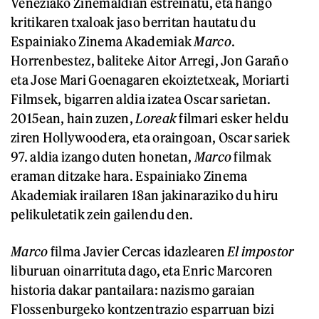
Veneziako Zinemaldian estreinatu, eta hango
kritikaren txaloak jaso berritan hautatu du
Espainiako Zinema Akademiak
Marco
.
Horrenbestez, baliteke Aitor Arregi, Jon Garaño
eta Jose Mari Goenagaren ekoiztetxeak, Moriarti
Filmsek, bigarren aldia izatea Oscar sarietan.
2015ean, hain zuzen,
Loreak
filmari esker heldu
ziren Hollywoodera, eta oraingoan, Oscar sariek
97. aldia izango duten honetan,
Marco
filmak
eraman ditzake hara. Espainiako Zinema
Akademiak irailaren 18an jakinaraziko du hiru
pelikuletatik zein gailendu den.
Marco
filma Javier Cercas idazlearen
El impostor
liburuan oinarrituta dago, eta Enric Marcoren
historia dakar pantailara: nazismo garaian
Flossenburgeko kontzentrazio esparruan bizi