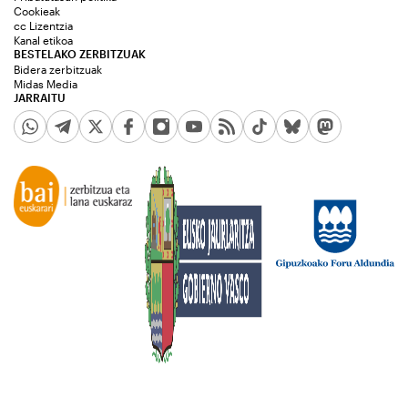
Cookieak
cc Lizentzia
Kanal etikoa
BESTELAKO ZERBITZUAK
Bidera zerbitzuak
Midas Media
JARRAITU