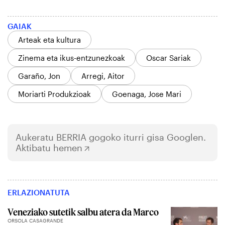
GAIAK
Arteak eta kultura
Zinema eta ikus-entzunezkoak
Oscar Sariak
Garaño, Jon
Arregi, Aitor
Moriarti Produkzioak
Goenaga, Jose Mari
Aukeratu
BERRIA
gogoko iturri gisa Googlen.
Aktibatu hemen
ERLAZIONATUTA
Veneziako sutetik salbu atera da Marco
ORSOLA CASAGRANDE