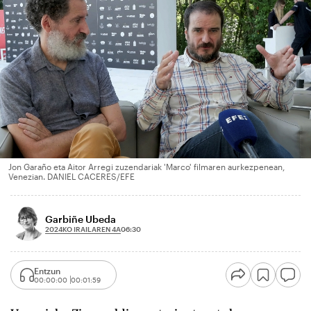
Jon Garaño eta Aitor Arregi zuzendariak 'Marco' filmaren aurkezpenean,
Venezian. DANIEL CACERES/EFE
Garbiñe Ubeda
2024KO IRAILAREN 4A
06:30
Entzun
00:00:00
00:01:59