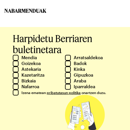
NABARMENDUAK
Harpidetu Berriaren
buletinetara
Mendia
Arratsaldekoa
Goizekoa
Badok
Astekaria
Kinka
Kazetaritza
Gipuzkoa
Bizkaia
Araba
Nafarroa
Iparraldea
Izena ematean
pribatutasun politika
onartzen duzu.