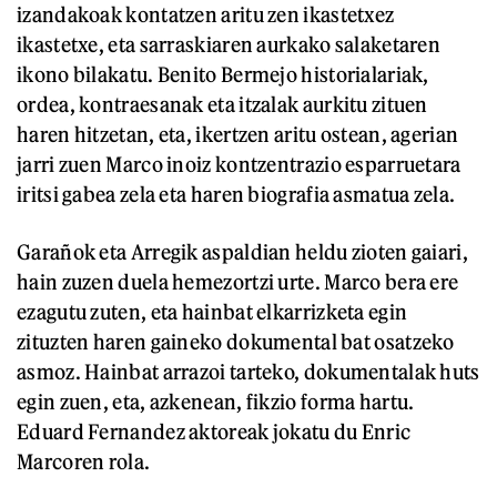
izandakoak kontatzen aritu zen ikastetxez
ikastetxe, eta sarraskiaren aurkako salaketaren
ikono bilakatu. Benito Bermejo historialariak,
ordea, kontraesanak eta itzalak aurkitu zituen
haren hitzetan, eta, ikertzen aritu ostean, agerian
jarri zuen Marco inoiz kontzentrazio esparruetara
iritsi gabea zela eta haren biografia asmatua zela.
Garañok eta Arregik aspaldian heldu zioten gaiari,
hain zuzen duela hemezortzi urte. Marco bera ere
ezagutu zuten, eta hainbat elkarrizketa egin
zituzten haren gaineko dokumental bat osatzeko
asmoz. Hainbat arrazoi tarteko, dokumentalak huts
egin zuen, eta, azkenean, fikzio forma hartu.
Eduard Fernandez aktoreak jokatu du Enric
Marcoren rola.