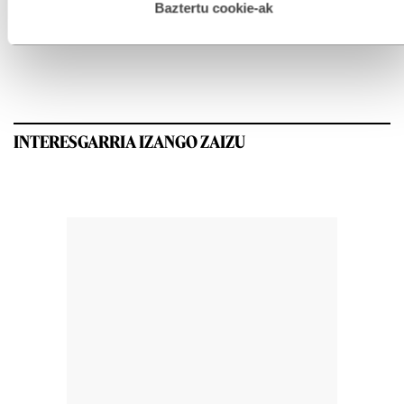
esplizitua ematen diguzu.
Gehiago irakurri
Baztertu cookie-ak
GEHIEN IRAKURRIAK
INTERESGARRIA IZANGO ZAIZU