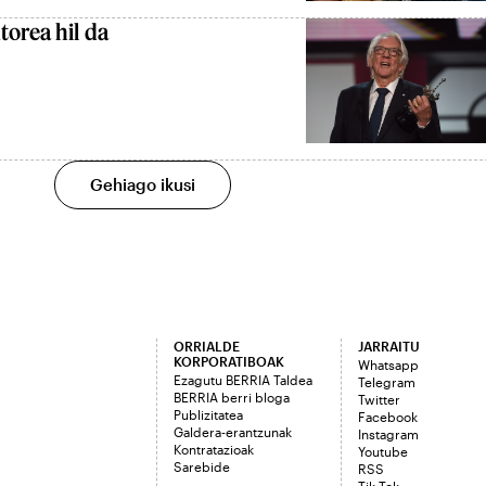
orea hil da
Gehiago ikusi
ORRIALDE
JARRAITU
KORPORATIBOAK
Whatsapp
Ezagutu BERRIA Taldea
Telegram
BERRIA berri bloga
Twitter
Publizitatea
Facebook
Galdera-erantzunak
Instagram
Kontratazioak
Youtube
Sarebide
RSS