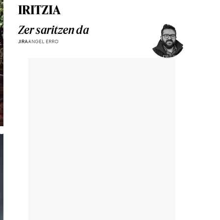
IRITZIA
Zer saritzen da
JIRA
ANGEL ERRO