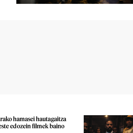
arako hamasei hautagaitza
beste edozein filmek baino