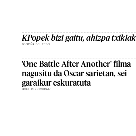
KPopek bizi gaitu, ahizpa txikia
BEGOÑA DEL TESO
'One Battle After Another' filma
nagusitu da Oscar sarietan, sei
garaikur eskuratuta
UXUE REY GORRAIZ