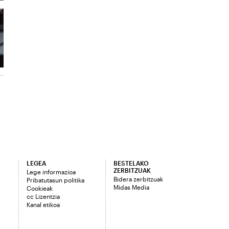
LEGEA
BESTELAKO
ZERBITZUAK
Lege informazioa
Bidera zerbitzuak
Pribatutasun politika
Midas Media
Cookieak
cc Lizentzia
Kanal etikoa