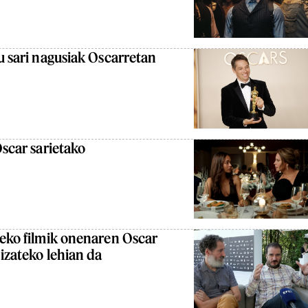
tu sari nagusiak Oscarretan
Oscar sarietako
teko filmik onenaren Oscar
 izateko lehian da