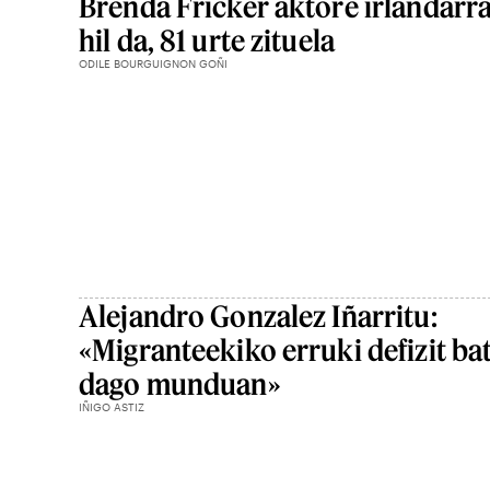
Brenda Fricker aktore irlandarr
hil da, 81 urte zituela
ODILE BOURGUIGNON GOÑI
Alejandro Gonzalez Iñarritu:
«Migranteekiko erruki defizit ba
dago munduan»
IÑIGO ASTIZ