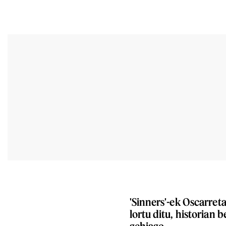
'Sinners'-ek Oscarret
lortu ditu, historian 