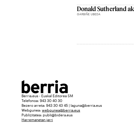
Donald Sutherland akt
GARBIÑE UBEDA
Berria.eus - Euskal Editorea SM
Telefonoa: 943 30 40 30
Bezero arreta: 943 30 43 45 | laguna@berria.eus
Webgunea:
webgunea@berria.eus
Publizitatea:
publi@bidera.eus
Harremanetan jarri