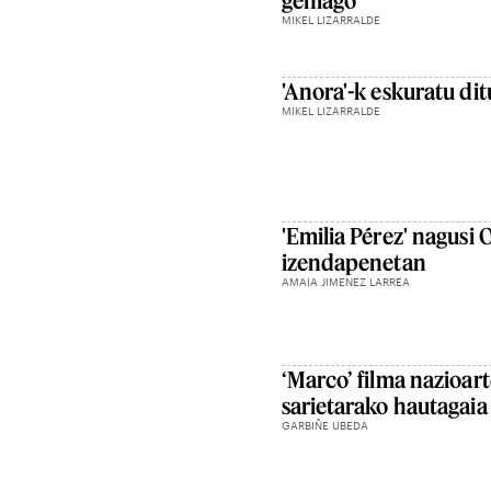
gehiago
MIKEL LIZARRALDE
'Anora'-k eskuratu di
MIKEL LIZARRALDE
'Emilia Pérez' nagusi 
izendapenetan
AMAIA JIMENEZ LARREA
‘Marco’ filma nazioar
sarietarako hautagaia
GARBIÑE UBEDA