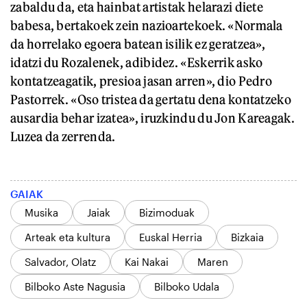
zabaldu da, eta hainbat artistak helarazi diete
babesa, bertakoek zein nazioartekoek. «Normala
da horrelako egoera batean isilik ez geratzea»,
idatzi du Rozalenek, adibidez. «Eskerrik asko
kontatzeagatik, presioa jasan arren», dio Pedro
Pastorrek. «Oso tristea da gertatu dena kontatzeko
ausardia behar izatea», iruzkindu du Jon Kareagak.
Luzea da zerrenda.
GAIAK
Musika
Jaiak
Bizimoduak
Arteak eta kultura
Euskal Herria
Bizkaia
Salvador, Olatz
Kai Nakai
Maren
Bilboko Aste Nagusia
Bilboko Udala