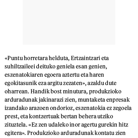
«Puntu horretara helduta, Ertzaintzari eta
suhiltzaileei deituko geniela esan genien,
eszenatokiaren egoera aztertu eta haren
egokitasunik eza argitu zezaten», azaldu dute
oharrean. Handik bost minutura, produkzioko
arduradunak jakinarazi zien, muntaketa enpresak
izandako arazoen ondorioz, eszenatokia ez zegoela
prest, eta kontzertuak bertan behera utziko
zituztela. «Ez zen udaleko inor agertu gurekin hitz
egitera». Produkzioko arduradunak kontatu zien