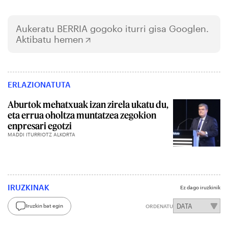
Aukeratu
BERRIA
gogoko iturri gisa Googlen.
Aktibatu hemen
ERLAZIONATUTA
Aburtok mehatxuak izan zirela ukatu du,
eta errua oholtza muntatzea zegokion
enpresari egotzi
MADDI ITURRIOTZ ALKORTA
IRUZKINAK
Ez dago iruzkinik
Iruzkin bat egin
ORDENATU