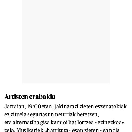
Artisten erabakia
Jarraian, 19:00etan, jakinarazi zieten eszenatokiak
ez zituela segurtasun neurriak betetzen,
eta alternatiba gisa kamioi bat lortzea «ezinezkoa»
zela. Musikariek «harrituta» esan zieten «ea nola