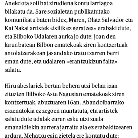
Anekdota soil bat zirudiena kontu larriagoa
bilakatu da. Sare sozialetan publikatutako
komunikatu baten bidez, Maren, Olatz Salvador eta
Kai Nakai artistek «isilik ez geratzea» erabaki dute,
eta Bilboko Udalaren aurka jo dute: joan den
larunbatean Bilbon ematekoak ziren kontzertuak
antolatzerakoan jasandako tratu txarren berri
eman dute, eta udalaren «erantzukizun falta»
salatu.
Hiru abeslariek bertan behera utzi behar izan
zituzten Bilboko Aste Nagusian ematekoak ziren
kontzertuak, abuztuaren 16an. Abandoibarrako
eszenatokia ez zegoen muntatuta, eta artistek
salatu dute udalak euren esku utzi zuela
emanaldiekin aurrera jarraitu ala ez erabakitzearen
ardura. Mehatxu egin zietela ere kontatu dute: