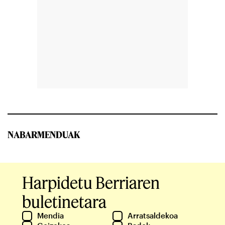
NABARMENDUAK
Harpidetu Berriaren
buletinetara
Mendia
Arratsaldekoa