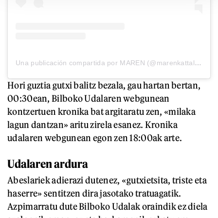
Una publicación compartida por MAREN (@marenkattalin)
Hori guztia gutxi balitz bezala, gau hartan bertan,
00:30ean, Bilboko Udalaren webgunean
kontzertuen kronika bat argitaratu zen, «milaka
lagun dantzan» aritu zirela esanez. Kronika
udalaren webgunean egon zen 18:00ak arte.
Udalaren ardura
Abeslariek adierazi dutenez, «gutxietsita, triste eta
haserre» sentitzen dira jasotako tratuagatik.
Azpimarratu dute Bilboko Udalak oraindik ez diela