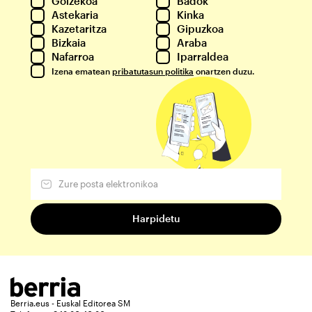
Goizekoa
Badok
Astekaria
Kinka
Kazetaritza
Gipuzkoa
Bizkaia
Araba
Nafarroa
Iparraldea
Izena ematean
pribatutasun politika
onartzen duzu.
Berria.eus - Euskal Editorea SM