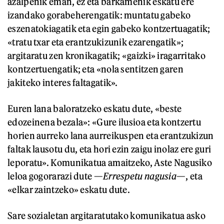
azalpenik eman, ez eta barkamenik eskatu ere
izandako gorabeherengatik: muntatu gabeko
eszenatokiagatik eta egin gabeko kontzertuagatik;
«tratu txar eta erantzukizunik ezarengatik»;
argitaratu zen kronikagatik; «gaizki» iragarritako
kontzertuengatik; eta «nola sentitzen garen
jakiteko interes faltagatik».
Euren lana baloratzeko eskatu dute, «beste
edozeinena bezala»: «Gure ilusioa eta kontzertu
horien aurreko lana aurreikuspen eta erantzukizun
faltak lausotu du, eta hori ezin zaigu inolaz ere guri
leporatu». Komunikatua amaitzeko, Aste Nagusiko
leloa gogorarazi dute —
Errespetu nagusia
—, eta
«elkar zaintzeko» eskatu dute.
Sare sozialetan argitaratutako komunikatua asko