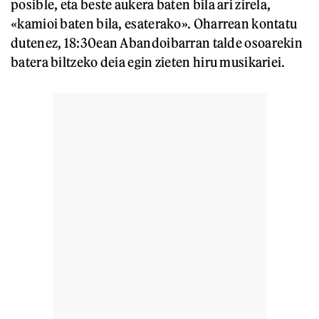
posible, eta beste aukera baten bila ari zirela,
«kamioi baten bila, esaterako». Oharrean kontatu
dutenez, 18:30ean Abandoibarran talde osoarekin
batera biltzeko deia egin zieten hiru musikariei.