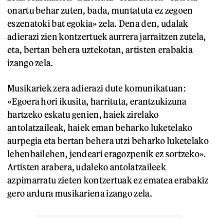
onartu behar zuten, bada, muntatuta ez zegoen
eszenatoki bat egokia» zela. Dena den, udalak
adierazi zien kontzertuek aurrera jarraitzen zutela,
eta, bertan behera uztekotan, artisten erabakia
izango zela.
Musikariek zera adierazi dute komunikatuan:
«Egoera hori ikusita, harrituta, erantzukizuna
hartzeko eskatu genien, haiek zirelako
antolatzaileak, haiek eman beharko luketelako
aurpegia eta bertan behera utzi beharko luketelako
lehenbailehen, jendeari eragozpenik ez sortzeko».
Artisten arabera, udaleko antolatzaileek
azpimarratu zieten kontzertuak ez ematea erabakiz
gero ardura musikariena izango zela.