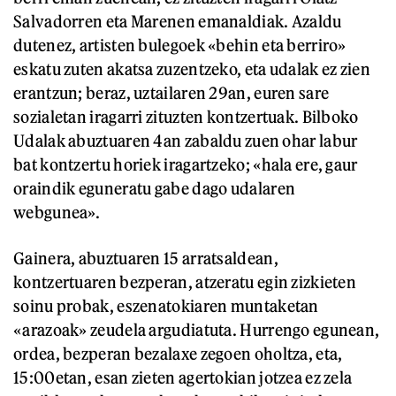
Salvadorren eta Marenen emanaldiak. Azaldu
dutenez, artisten bulegoek «behin eta berriro»
eskatu zuten akatsa zuzentzeko, eta udalak ez zien
erantzun; beraz, uztailaren 29an, euren sare
sozialetan iragarri zituzten kontzertuak. Bilboko
Udalak abuztuaren 4an zabaldu zuen ohar labur
bat kontzertu horiek iragartzeko; «hala ere, gaur
oraindik eguneratu gabe dago udalaren
webgunea».
Gainera, abuztuaren 15 arratsaldean,
kontzertuaren bezperan, atzeratu egin zizkieten
soinu probak, eszenatokiaren muntaketan
«arazoak» zeudela argudiatuta. Hurrengo egunean,
ordea, bezperan bezalaxe zegoen oholtza, eta,
15:00etan, esan zieten agertokian jotzea ez zela