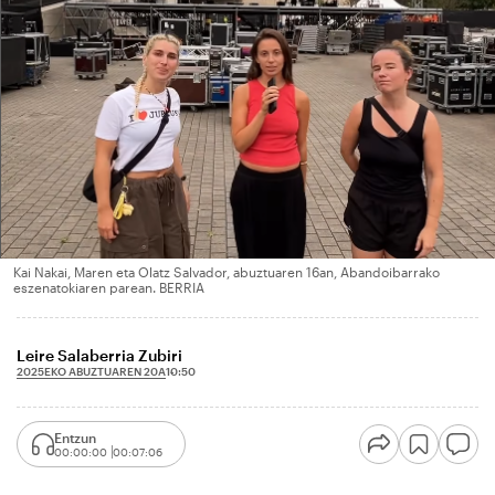
Kai Nakai, Maren eta Olatz Salvador, abuztuaren 16an, Abandoibarrako
eszenatokiaren parean. BERRIA
Leire Salaberria Zubiri
2025EKO ABUZTUAREN 20A
10:50
Entzun
00:00:00
00:07:06