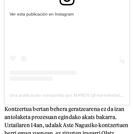
Ver esta publicación en Instagram
Una publicación compartida por MAREN (@marenkattalin)
Kontzertua bertan behera geratzearena ez da izan
antolaketa prozesuan egindako akats bakarra.
Uztailaren 14an, udalak Aste Nagusiko kontzertuen
berri eman zuenean, ez zituzten iragarri Olatz