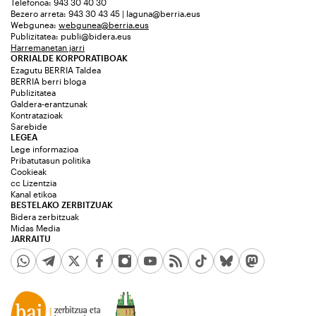
Telefonoa: 943 30 40 30
Bezero arreta: 943 30 43 45 | laguna@berria.eus
Webgunea:
webgunea@berria.eus
Publizitatea:
publi@bidera.eus
Harremanetan jarri
ORRIALDE KORPORATIBOAK
Ezagutu BERRIA Taldea
BERRIA berri bloga
Publizitatea
Galdera-erantzunak
Kontratazioak
Sarebide
LEGEA
Lege informazioa
Pribatutasun politika
Cookieak
cc Lizentzia
Kanal etikoa
BESTELAKO ZERBITZUAK
Bidera zerbitzuak
Midas Media
JARRAITU