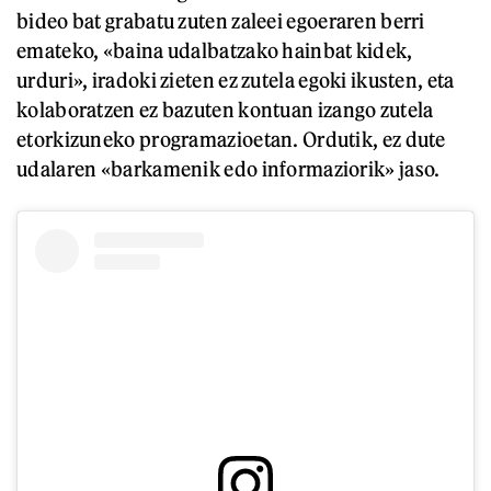
bideo bat grabatu zuten zaleei egoeraren berri
emateko, «baina udalbatzako hainbat kidek,
urduri», iradoki zieten ez zutela egoki ikusten, eta
kolaboratzen ez bazuten kontuan izango zutela
etorkizuneko programazioetan. Ordutik, ez dute
udalaren «barkamenik edo informaziorik» jaso.