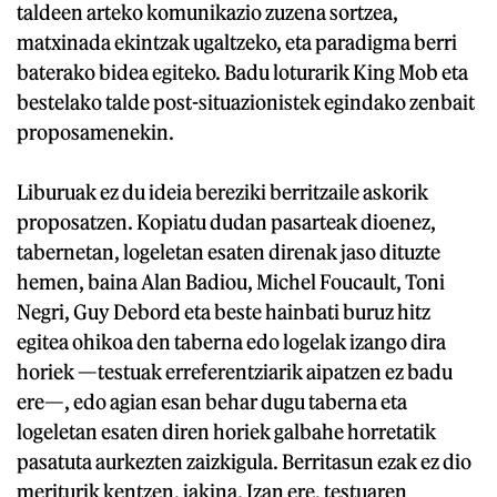
taldeen arteko komunikazio zuzena sortzea,
matxinada ekintzak ugaltzeko, eta paradigma berri
baterako bidea egiteko. Badu loturarik King Mob eta
bestelako talde post-situazionistek egindako zenbait
proposamenekin.
Liburuak ez du ideia bereziki berritzaile askorik
proposatzen. Kopiatu dudan pasarteak dioenez,
tabernetan, logeletan esaten direnak jaso dituzte
hemen, baina Alan Badiou, Michel Foucault, Toni
Negri, Guy Debord eta beste hainbati buruz hitz
egitea ohikoa den taberna edo logelak izango dira
horiek —testuak erreferentziarik aipatzen ez badu
ere—, edo agian esan behar dugu taberna eta
logeletan esaten diren horiek galbahe horretatik
pasatuta aurkezten zaizkigula. Berritasun ezak ez dio
meriturik kentzen, jakina. Izan ere, testuaren