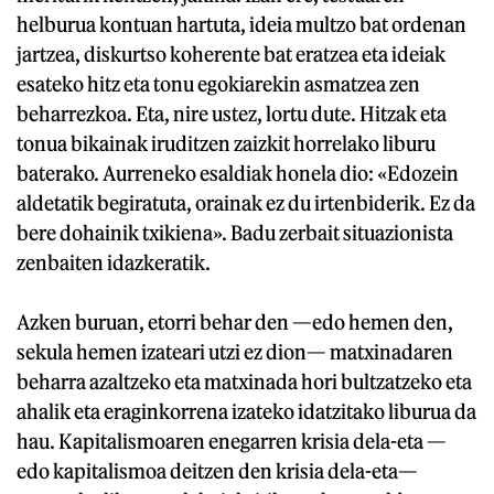
helburua kontuan hartuta, ideia multzo bat ordenan
jartzea, diskurtso koherente bat eratzea eta ideiak
esateko hitz eta tonu egokiarekin asmatzea zen
beharrezkoa. Eta, nire ustez, lortu dute. Hitzak eta
tonua bikainak iruditzen zaizkit horrelako liburu
baterako. Aurreneko esaldiak honela dio: «Edozein
aldetatik begiratuta, orainak ez du irtenbiderik. Ez da
bere dohainik txikiena». Badu zerbait situazionista
zenbaiten idazkeratik.
Azken buruan, etorri behar den —edo hemen den,
sekula hemen izateari utzi ez dion— matxinadaren
beharra azaltzeko eta matxinada hori bultzatzeko eta
ahalik eta eraginkorrena izateko idatzitako liburua da
hau. Kapitalismoaren enegarren krisia dela-eta —
edo kapitalismoa deitzen den krisia dela-eta—