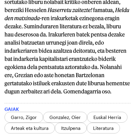
sortutako liburu nolabait kritiko onberen aldean,
bereziki Hesselen
Haserretu zaitezte!
famatua,
Heldu
den matxinada
-ren irakurketak ezinegona eragin
dezake. Suminduraren literatura ez bezala, liburu
hau deserosoa da. Irakurleren batek pentsa dezake
analisi batzuetan urrunegi joan direla, edo
indarkeriaren bidea azaltzea deitoratu, eta besteren
bat indarkeria kapitalistari erantzuteko biderik
egokiena dela pentsatuta aztoratuko da. Nolanahi
ere, Grezian edo aste honetan Bartzelonan
gertatutako istiluek erakusten dute liburua hementxe
dugun zerbaitez ari dela. Gomendagarria oso.
GAIAK
Garro, Zigor
Gonzalez, Oier
Euskal Herria
Arteak eta kultura
Itzulpena
Literatura