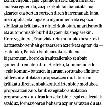
analisia egiten da, zazpi zirkulutan banatuta: nia,
gizartea eta bertan sortzen diren harremanak, lana,
metropolia, ekologia eta ingurumena eta espazio
zibilizatua kritikatzen dira zirkuluotan, anarkismotik
eta autonomiatik hurbil dagoen ikuspegiarekin.
Horrez gainera, Frantziako eta munduko beste toki
batzuetako zenbait gertaeraren azterketa egiten da —
esaterako, Parisko banlieuetako istiluena—.
Bigarrenean, borroka iraultzailerako zenbait
gomendio ematen ditu. Hasteko, komunetan edo
«egia komun» batzuen inguruan sortutako afinitate
taldeetan antolatzea proposatzen du. Liburuan
kritikatu diren zenbait konturi irtenbide modukoa
proposatzen zaio: lanik ez egiteko antolatzea
proposatzen du, dirua lortzeko bide legal eta ilegalak
azalduz, formazioaren beharra azpimarratzen du eta