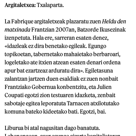
Argitaletxea:
Txalaparta.
La Fabrique argitaletxeak plazaratu zuen
Heldu den
matxinada
Frantzian 2007an, Batzorde Ikusezinak
izenpetuta. Hala ere, sarreran esaten denez,
«idazleak ez dira benetako egileak. Egungo
topikoetan, tabernetako mahaietako berbaroari,
logeletako ate itxien atzean esaten denari ordena
apur bat ezartzeaz arduratu dira». Egiletasuna
zalantzan jartzen duen esaldiak ez zuen nonbait
Frantziako Gobernua konbentzitu, eta Julien
Coupati egotzi zion testuaren idazketa, zenbait
sabotaje egitea leporatuta Tarnacen atxilotutako
komuna bateko kideetako bati. Egotzi, bai.
Liburua bi atal nagusitan dago banatuta.
Lehenengoan, gaur egungo gizarte kapitalistaren