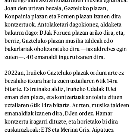
aurtengo aldirako antolatu duen musika egitaraua.
Joan den urtean bezala, Gazteluko plazan,
Konpainia plazan eta Foruen plazan izanen dira
kontzertuok. Antolaketari dagokionez, aldaketa
bakarra dago: DJak Foruen plazan ariko dira, eta,
berriz, Gazteluko plazan musika taldeak edo
bakarlariak oholtzaratuko dira —iaz aldrebes egin
zuten—. 40 emanaldi inguru izanen dira.
2022an, Iruñeko Gazteluko plazak ordura arte ez
bezalako itxura hartu zuen uztailaren 6tik 14ra
bitarte. Estreinako aldiz, Iruñeko Udalak DJei
eman zien plaza, eta kontzertuak antolatu zituen
uztailaren 6tik 14ra bitarte. Aurten, musika taldeen
emanaldiak izanen dira, DJen ordez. Hamar
kontzertu iragarri dituzte, eta horietako bi dira
euskarazkoak: ETS eta Merina Gris. Aipatuez