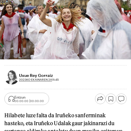
Uxue Rey Gorraiz
2023KO EKAINAREN 2A
11:45
Entzun
00:00:00
00:00:00
Hilabete luze falta da Iruñeko sanferminak
hasteko, eta Iruñeko Udalak gaur jakinarazi du