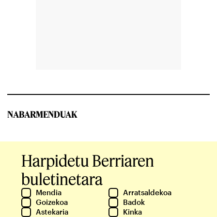
NABARMENDUAK
Harpidetu Berriaren
buletinetara
Mendia
Arratsaldekoa
Goizekoa
Badok
Astekaria
Kinka