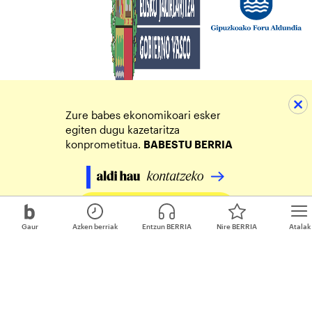
Zure babes ekonomikoari esker
egiten dugu kazetaritza
konprometitua.
BABESTU BERRIA
Egin zure ekarpena
Gaur
Azken berriak
Entzun BERRIA
Nire BERRIA
Atalak