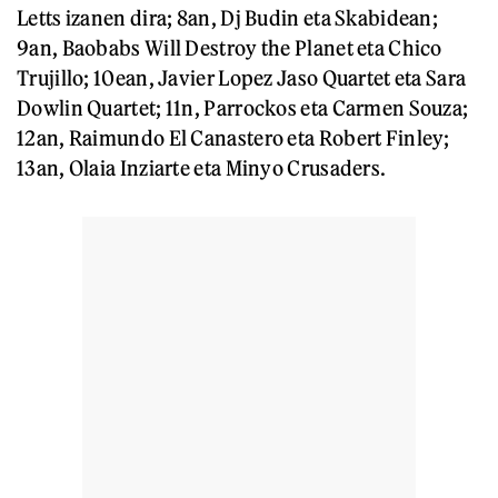
Letts izanen dira; 8an, Dj Budin eta Skabidean;
9an, Baobabs Will Destroy the Planet eta Chico
Trujillo; 10ean, Javier Lopez Jaso Quartet eta Sara
Dowlin Quartet; 11n, Parrockos eta Carmen Souza;
12an, Raimundo El Canastero eta Robert Finley;
13an, Olaia Inziarte eta Minyo Crusaders.