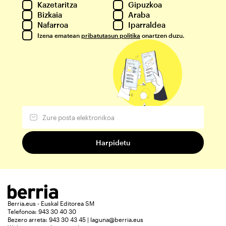
Kazetaritza
Gipuzkoa
Bizkaia
Araba
Nafarroa
Iparraldea
Izena ematean
pribatutasun politika
onartzen duzu.
Berria.eus - Euskal Editorea SM
Telefonoa: 943 30 40 30
Bezero arreta: 943 30 43 45 | laguna@berria.eus