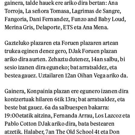
gainera, talde hauek ere ariko dira bertan: Ana
Torroja, La señora Tomasa, Lagrimas de Sangre,
Fangoria, Dani Fernandez, Funzo and Baby Loud,
Merina Gris, Delaporte, ETS eta Ana Mena.
Gazteluko plazaren eta Foruen plazaren artean
trukea eginen denez gero, DJak Foruen plazan
ariko dira aurten. Zehaztu dutenez, 14an salbu, bi
sesio izanen dira eguneko; bat arratsaldez, eta
bestea gauez. Uztailaren 12an Oihan Vega ariko da.
Gainera, Konpainia plazan ere egunero izanen dira
kontzertuak hilaren 6tik 13ra; bat arratsaldez, eta
beste bat gauez. 6a da salbuespen bakarra:
19:00etatik aitzina, Fernanda Arrau, Los Lazcoz eta
Pablo Cotton DJak ariko dira, bata bestearen
atzetik. Halaber, 7an The Old School 4t eta Don