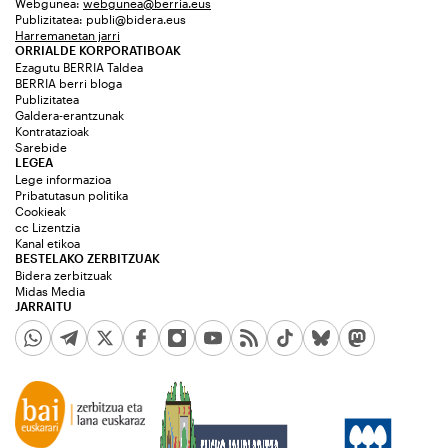
Webgunea:
webgunea@berria.eus
Publizitatea:
publi@bidera.eus
Harremanetan jarri
ORRIALDE KORPORATIBOAK
Ezagutu BERRIA Taldea
BERRIA berri bloga
Publizitatea
Galdera-erantzunak
Kontratazioak
Sarebide
LEGEA
Lege informazioa
Pribatutasun politika
Cookieak
cc Lizentzia
Kanal etikoa
BESTELAKO ZERBITZUAK
Bidera zerbitzuak
Midas Media
JARRAITU