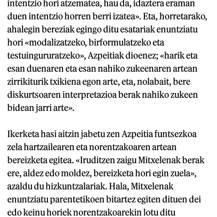
intentzio hori atzematea, hau da, idaztera eraman
duen intentzio horren berri izatea». Eta, horretarako,
ahalegin bereziak egingo ditu esatariak enuntziatu
hori «modalizatzeko, birformulatzeko eta
testuingururatzeko», Azpeitiak dioenez; «harik eta
esan duenaren eta esan nahiko zukeenaren artean
zirrikiturik txikiena egon arte, eta, nolabait, bere
diskurtsoaren interpretazioa berak nahiko zukeen
bidean jarri arte».
Ikerketa hasi aitzin jabetu zen Azpeitia funtsezkoa
zela hartzailearen eta norentzakoaren artean
bereizketa egitea. «Iruditzen zaigu Mitxelenak berak
ere, aldez edo moldez, bereizketa hori egin zuela»,
azaldu du hizkuntzalariak. Hala, Mitxelenak
enuntziatu parentetikoen bitartez egiten dituen dei
edo keinu horiek norentzakoarekin lotu ditu