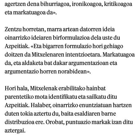
agertzen dena bihurriagoa, ironikoagoa, kritikoagoa
eta markatuagoa da».
Zentzu horretan, marra artean datorren ideia
oinarrizko ideiaren birformulazioa dela uste du
Azpeitiak. «Eta bigarren formulazio hori gehiago
doitzen da Mitxelenaren intentzioetara. Markatuagoa
da, eta aldaketa bat dakar argumentazioan eta
argumentazio horren norabidean».
Hori hala, Mitxelenak erabilitako hainbat
parentetiko mota identifikatu eta sailkatu ditu
Azpeitiak. Halaber, oinarrizko enuntziatuan hartzen
duten tokia aztertu du, baita esaldiaren barne
distribuzioa ere. Orobat, puntuazio markak izan ditu
aztergai.