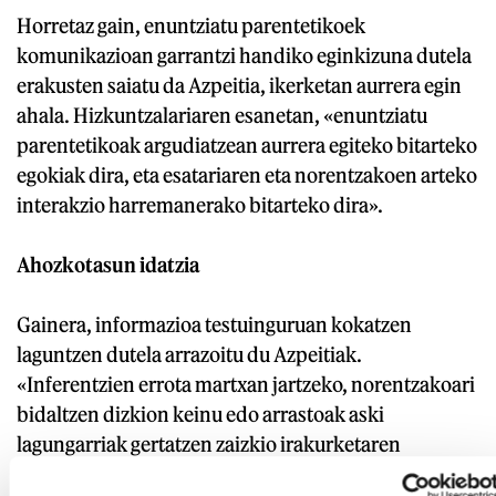
Horretaz gain, enuntziatu parentetikoek
komunikazioan garrantzi handiko eginkizuna dutela
erakusten saiatu da Azpeitia, ikerketan aurrera egin
ahala. Hizkuntzalariaren esanetan, «enuntziatu
parentetikoak argudiatzean aurrera egiteko bitarteko
egokiak dira, eta esatariaren eta norentzakoen arteko
interakzio harremanerako bitarteko dira».
Ahozkotasun idatzia
Gainera, informazioa testuinguruan kokatzen
laguntzen dutela arrazoitu du Azpeitiak.
«Inferentzien errota martxan jartzeko, norentzakoari
bidaltzen dizkion keinu edo arrastoak aski
lagungarriak gertatzen zaizkio irakurketaren
interpretazioa testutik bertatik bideratzeko». Era