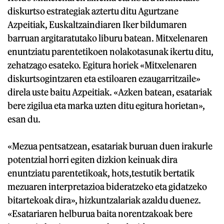
diskurtso estrategiak aztertu ditu Agurtzane
Azpeitiak, Euskaltzaindiaren Iker bildumaren
barruan argitaratutako liburu batean. Mitxelenaren
enuntziatu parentetikoen nolakotasunak ikertu ditu,
zehatzago esateko. Egitura horiek «Mitxelenaren
diskurtsogintzaren eta estiloaren ezaugarritzaile»
direla uste baitu Azpeitiak. «Azken batean, esatariak
bere zigilua eta marka uzten ditu egitura horietan»,
esan du.
«Mezua pentsatzean, esatariak buruan duen irakurle
potentzial horri egiten dizkion keinuak dira
enuntziatu parentetikoak, hots,testutik bertatik
mezuaren interpretazioa bideratzeko eta gidatzeko
bitartekoak dira», hizkuntzalariak azaldu duenez.
«Esatariaren helburua baita norentzakoak bere