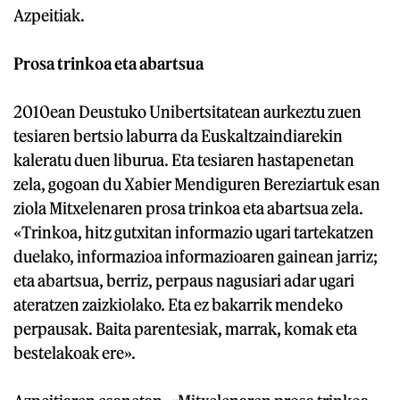
Azpeitiak.
Prosa trinkoa eta abartsua
2010ean Deustuko Unibertsitatean aurkeztu zuen
tesiaren bertsio laburra da Euskaltzaindiarekin
kaleratu duen liburua. Eta tesiaren hastapenetan
zela, gogoan du Xabier Mendiguren Bereziartuk esan
ziola Mitxelenaren prosa trinkoa eta abartsua zela.
«Trinkoa, hitz gutxitan informazio ugari tartekatzen
duelako, informazioa informazioaren gainean jarriz;
eta abartsua, berriz, perpaus nagusiari adar ugari
ateratzen zaizkiolako. Eta ez bakarrik mendeko
perpausak. Baita parentesiak, marrak, komak eta
bestelakoak ere».