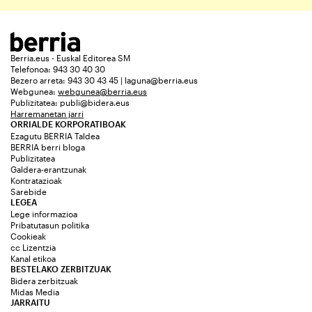
Berria.eus - Euskal Editorea SM
Telefonoa: 943 30 40 30
Bezero arreta: 943 30 43 45 | laguna@berria.eus
Webgunea:
webgunea@berria.eus
Publizitatea:
publi@bidera.eus
Harremanetan jarri
ORRIALDE KORPORATIBOAK
Ezagutu BERRIA Taldea
BERRIA berri bloga
Publizitatea
Galdera-erantzunak
Kontratazioak
Sarebide
LEGEA
Lege informazioa
Pribatutasun politika
Cookieak
cc Lizentzia
Kanal etikoa
BESTELAKO ZERBITZUAK
Bidera zerbitzuak
Midas Media
JARRAITU