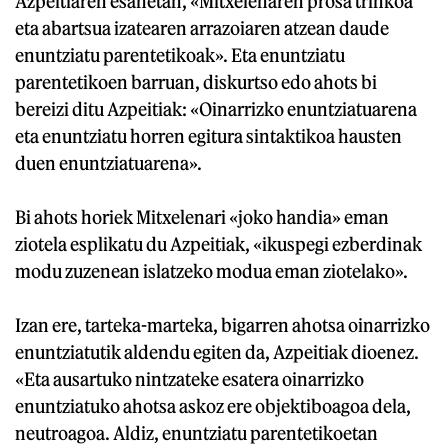
Azpeitiaren esanetan, «Mitxelenaren prosa trinkoa
eta abartsua izatearen arrazoiaren atzean daude
enuntziatu parentetikoak». Eta enuntziatu
parentetikoen barruan, diskurtso edo ahots bi
bereizi ditu Azpeitiak: «Oinarrizko enuntziatuarena
eta enuntziatu horren egitura sintaktikoa hausten
duen enuntziatuarena».
Bi ahots horiek Mitxelenari «joko handia» eman
ziotela esplikatu du Azpeitiak, «ikuspegi ezberdinak
modu zuzenean islatzeko modua eman ziotelako».
Izan ere, tarteka-marteka, bigarren ahotsa oinarrizko
enuntziatutik aldendu egiten da, Azpeitiak dioenez.
«Eta ausartuko nintzateke esatera oinarrizko
enuntziatuko ahotsa askoz ere objektiboagoa dela,
neutroagoa. Aldiz, enuntziatu parentetikoetan