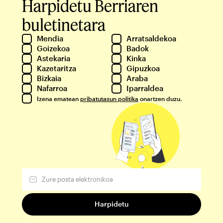
Harpidetu Berriaren
buletinetara
Mendia
Arratsaldekoa
Goizekoa
Badok
Astekaria
Kinka
Kazetaritza
Gipuzkoa
Bizkaia
Araba
Nafarroa
Iparraldea
Izena ematean
pribatutasun politika
onartzen duzu.