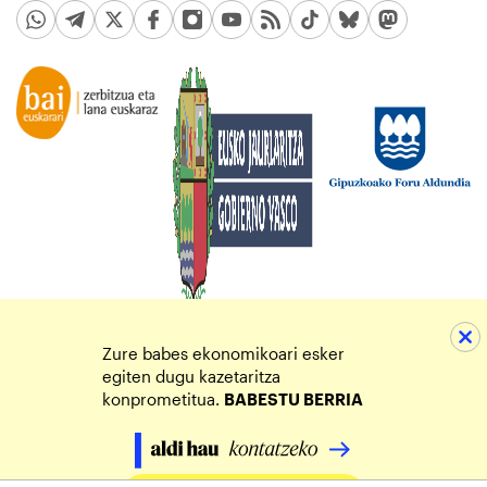
Zure babes ekonomikoari esker
egiten dugu kazetaritza
konprometitua.
BABESTU BERRIA