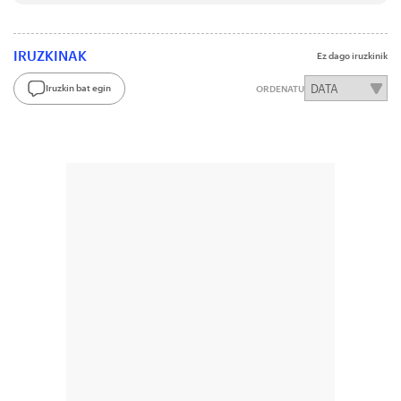
IRUZKINAK
Ez dago iruzkinik
Iruzkin bat egin
ORDENATU