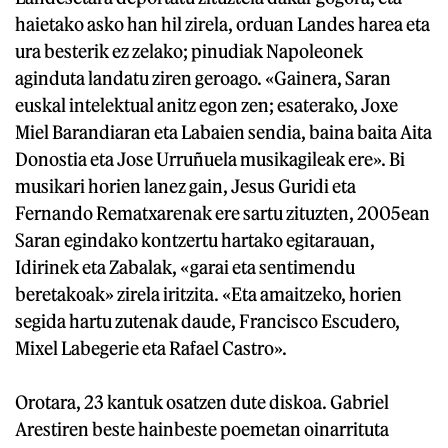
haietako asko han hil zirela, orduan Landes harea eta
ura besterik ez zelako; pinudiak Napoleonek
aginduta landatu ziren geroago. «Gainera, Saran
euskal intelektual anitz egon zen; esaterako, Joxe
Miel Barandiaran eta Labaien sendia, baina baita Aita
Donostia eta Jose Urruñuela musikagileak ere». Bi
musikari horien lanez gain, Jesus Guridi eta
Fernando Rematxarenak ere sartu zituzten, 2005ean
Saran egindako kontzertu hartako egitarauan,
Idirinek eta Zabalak, «garai eta sentimendu
beretakoak» zirela iritzita. «Eta amaitzeko, horien
segida hartu zutenak daude, Francisco Escudero,
Mixel Labegerie eta Rafael Castro».
Orotara, 23 kantuk osatzen dute diskoa. Gabriel
Arestiren beste hainbeste poemetan oinarrituta