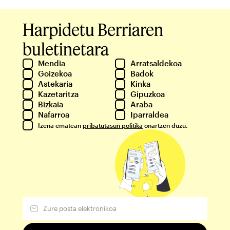
Harpidetu Berriaren
buletinetara
Mendia
Arratsaldekoa
Goizekoa
Badok
Astekaria
Kinka
Kazetaritza
Gipuzkoa
Bizkaia
Araba
Nafarroa
Iparraldea
Izena ematean
pribatutasun politika
onartzen duzu.