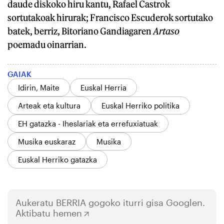
daude diskoko hiru kantu, Rafael Castrok
sortutakoak hirurak; Francisco Escuderok sortutako
batek, berriz, Bitoriano Gandiagaren
Artaso
poemadu oinarrian.
GAIAK
Idirin, Maite
Euskal Herria
Arteak eta kultura
Euskal Herriko politika
EH gatazka - Iheslariak eta errefuxiatuak
Musika euskaraz
Musika
Euskal Herriko gatazka
Aukeratu
BERRIA
gogoko iturri gisa Googlen.
Aktibatu hemen