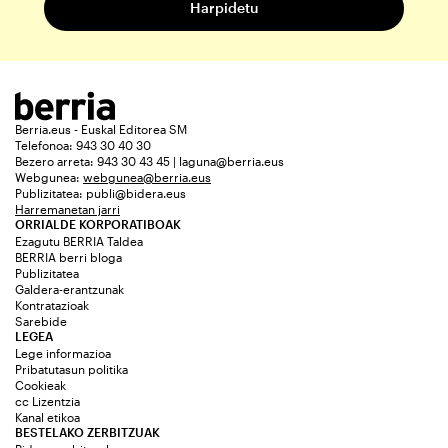
Berria.eus - Euskal Editorea SM
Telefonoa: 943 30 40 30
Bezero arreta: 943 30 43 45 | laguna@berria.eus
Webgunea:
webgunea@berria.eus
Publizitatea:
publi@bidera.eus
Harremanetan jarri
ORRIALDE KORPORATIBOAK
Ezagutu BERRIA Taldea
BERRIA berri bloga
Publizitatea
Galdera-erantzunak
Kontratazioak
Sarebide
LEGEA
Lege informazioa
Pribatutasun politika
Cookieak
cc Lizentzia
Kanal etikoa
BESTELAKO ZERBITZUAK