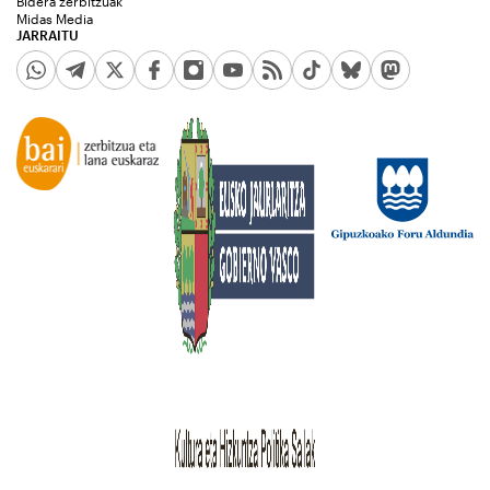
Bidera zerbitzuak
Midas Media
JARRAITU