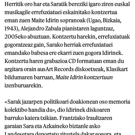
Herritik oro har eta Saratik bereziki igaro ziren euskal
musikagile errefuxiatuei eskainitako kontzertua
eman zuen Maite Idirin sopranoak (Ugao, Bizkaia,
1943), Alejandro Zabala pianistaren laguntzaz,
2005eko abuztuan. Kontzertu harekin, errefuxiatuak
gogoratzeaz gain, Sarako herriak errefuxiatuei
emandako babesa ere ekarri zuen gogora Idirinek.
Kontzertu haren grabazioa CD formatuan eman du
argitara orain ausArt Records diskoetxeak, Klasikart
bildumaren barruan,
Maite Idirin kontzertuan
izenburuarekin.
«Sarak jazarpen politikoari doakionean oso memoria
kolektibo handia du», dio Idirinek diskoaren
barruko kaiera txikian. Frantziako Iraultzaren
garaian Sara eta Azkaineko biztanle asko
Landesetara deportatu zituztela dakar gogora, eta