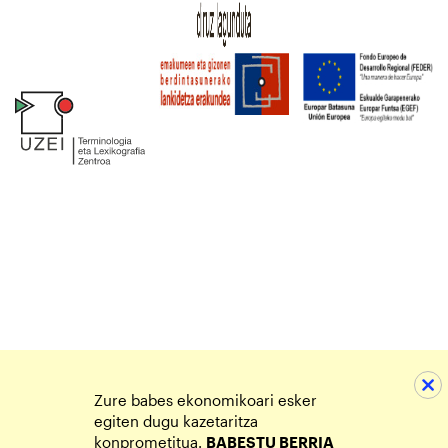
Zure babes ekonomikoari esker
egiten dugu kazetaritza
konprometitua.
BABESTU BERRIA