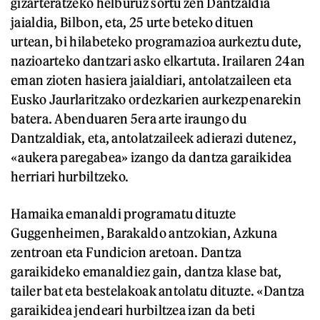
gizarteratzeko helburuz sortu zen Dantzaldia
jaialdia, Bilbon, eta, 25 urte beteko dituen
urtean, bi hilabeteko programazioa aurkeztu dute,
nazioarteko dantzari asko elkartuta. Irailaren 24an
eman zioten hasiera jaialdiari, antolatzaileen eta
Eusko Jaurlaritzako ordezkarien aurkezpenarekin
batera. Abenduaren 5era arte iraungo du
Dantzaldiak, eta, antolatzaileek adierazi dutenez,
«aukera paregabea» izango da dantza garaikidea
herriari hurbiltzeko.
Hamaika emanaldi programatu dituzte
Guggenheimen, Barakaldo antzokian, Azkuna
zentroan eta Fundicion aretoan. Dantza
garaikideko emanaldiez gain, dantza klase bat,
tailer bat eta bestelakoak antolatu dituzte. «Dantza
garaikidea jendeari hurbiltzea izan da beti