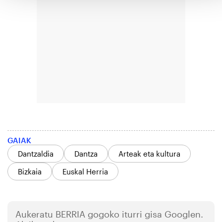
GAIAK
Dantzaldia
Dantza
Arteak eta kultura
Bizkaia
Euskal Herria
Aukeratu
BERRIA
gogoko iturri gisa Googlen.