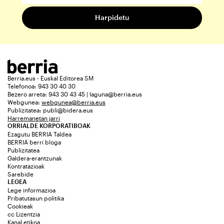
Berria.eus - Euskal Editorea SM
Telefonoa: 943 30 40 30
Bezero arreta: 943 30 43 45 | laguna@berria.eus
Webgunea:
webgunea@berria.eus
Publizitatea:
publi@bidera.eus
Harremanetan jarri
ORRIALDE KORPORATIBOAK
Ezagutu BERRIA Taldea
BERRIA berri bloga
Publizitatea
Galdera-erantzunak
Kontratazioak
Sarebide
LEGEA
Lege informazioa
Pribatutasun politika
Cookieak
cc Lizentzia
Kanal etikoa