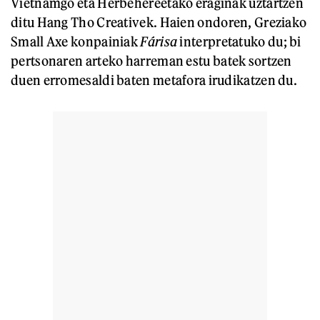
Vietnamgo eta Herbehereetako eraginak uztartzen
ditu Hang Tho Creativek. Haien ondoren, Greziako
Small Axe konpainiak
Fárisa
interpretatuko du; bi
pertsonaren arteko harreman estu batek sortzen
duen erromesaldi baten metafora irudikatzen du.