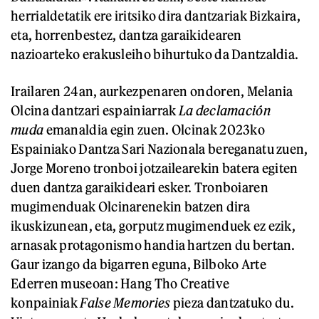
herrialdetatik ere iritsiko dira dantzariak Bizkaira,
eta, horrenbestez, dantza garaikidearen
nazioarteko erakusleiho bihurtuko da Dantzaldia.
Irailaren 24an, aurkezpenaren ondoren, Melania
Olcina dantzari espainiarrak
La declamación
muda
emanaldia egin zuen. Olcinak 2023ko
Espainiako Dantza Sari Nazionala bereganatu zuen,
Jorge Moreno tronboi jotzailearekin batera egiten
duen dantza garaikideari esker. Tronboiaren
mugimenduak Olcinarenekin batzen dira
ikuskizunean, eta, gorputz mugimenduek ez ezik,
arnasak protagonismo handia hartzen du bertan.
Gaur izango da bigarren eguna, Bilboko Arte
Ederren museoan: Hang Tho Creative
konpainiak
False Memories
pieza dantzatuko du.