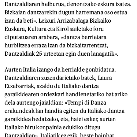
Dantzaldiaren helburua, denontzako eskura izatea.
Bizkaian dantzarekin dugun harremana oso estua
izan da beti». Leixuri Arrizabalaga Bizkaiko
Euskara, Kultura eta Kirol sailetako foru
diputatuaren arabera, «dantza berrietara
hurbiltzea erraza izan da bizkaitarrentzat,
Dantzaldiak 25 urteetan egin duen lanagatik».
Aurten Italia izango da herrialde gonbidatua.
Dantzaldiaren zuzendarietako batek, Laura
Etxebarriak, azaldu du Italiako dantza
garaikidearen ordezkari handienetariko bat ariko
dela aurtengo jaialdian: «Tempi di Danza
erakundeak lan handia egiten du Italiako dantza
garaikidea hedatzeko, eta, haiei esker, aurten
Italiako hiru konpainia edukiko ditugu
Dantzaldian». Italiatik ez ezik, beste hainbat