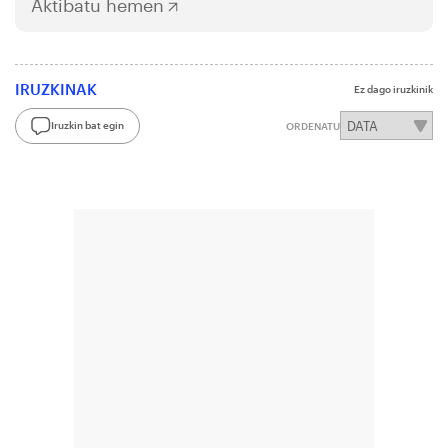
Aktibatu hemen
IRUZKINAK
Ez dago iruzkinik
Iruzkin bat egin
ORDENATU