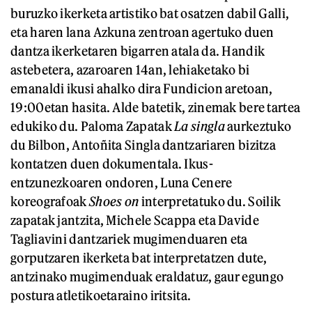
buruzko ikerketa artistiko bat osatzen dabil Galli,
eta haren lana Azkuna zentroan agertuko duen
dantza ikerketaren bigarren atala da. Handik
astebetera, azaroaren 14an, lehiaketako bi
emanaldi ikusi ahalko dira Fundicion aretoan,
19:00etan hasita. Alde batetik, zinemak bere tartea
edukiko du. Paloma Zapatak
La singla
aurkeztuko
du Bilbon, Antoñita Singla dantzariaren bizitza
kontatzen duen dokumentala. Ikus-
entzunezkoaren ondoren, Luna Cenere
koreografoak
Shoes on
interpretatuko du. Soilik
zapatak jantzita, Michele Scappa eta Davide
Tagliavini dantzariek mugimenduaren eta
gorputzaren ikerketa bat interpretatzen dute,
antzinako mugimenduak eraldatuz, gaur egungo
postura atletikoetaraino iritsita.