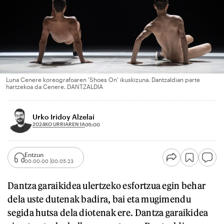
Luna Cenere koreografoaren 'Shoes On' ikuskizuna. Dantzaldian parte
hartzekoa da Cenere. DANTZALDIA
Urko Iridoy Alzelai
2024KO URRIAREN 1A
05:00
Entzun
00:00:00
00:05:23
Dantza garaikidea ulertzeko esfortzua egin behar
dela uste dutenak badira, bai eta mugimendu
segida hutsa dela diotenak ere. Dantza garaikidea