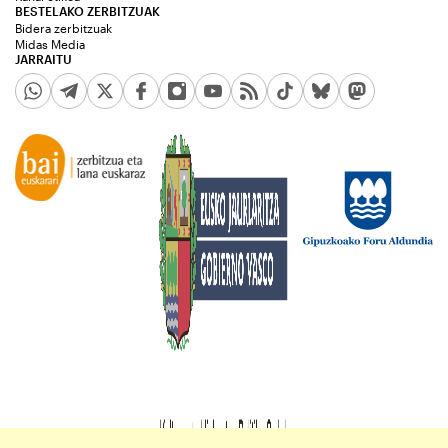
BESTELAKO ZERBITZUAK
Bidera zerbitzuak
Midas Media
JARRAITU