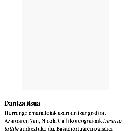
Dantza itsua
Hurrengo emanaldiak azaroan izango dira.
Azaroaren 7an, Nicola Galli koreografoak
Deserto
tattile
aurkeztuko du. Basamortuaren paisaiei