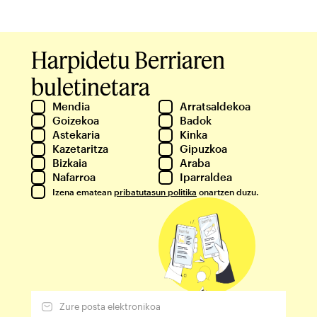
Harpidetu Berriaren
buletinetara
Mendia
Arratsaldekoa
Goizekoa
Badok
Astekaria
Kinka
Kazetaritza
Gipuzkoa
Bizkaia
Araba
Nafarroa
Iparraldea
Izena ematean
pribatutasun politika
onartzen duzu.