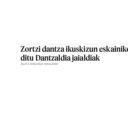
Zortzi dantza ikuskizun eskainik
ditu Dantzaldia jaialdiak
OLATZ ENZUNZA MALLONA