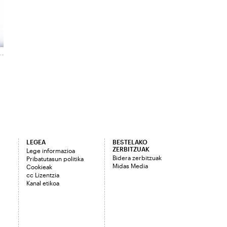
LEGEA
BESTELAKO
ZERBITZUAK
Lege informazioa
Bidera zerbitzuak
Pribatutasun politika
Midas Media
Cookieak
cc Lizentzia
Kanal etikoa