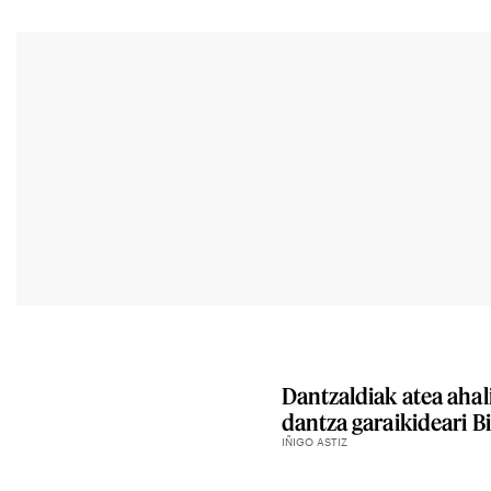
Dantzaldiak atea ahali
dantza garaikideari B
IÑIGO ASTIZ