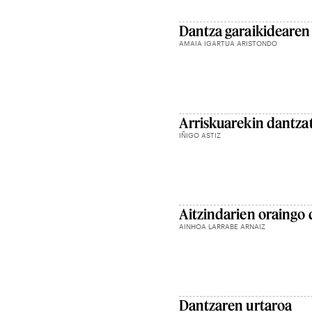
Dantza garaikidearen
AMAIA IGARTUA ARISTONDO
Arriskuarekin dantza
IÑIGO ASTIZ
Aitzindarien oraingo
AINHOA LARRABE ARNAIZ
Dantzaren urtaroa