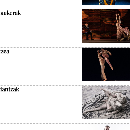
 aukerak
tzea
 dantzak