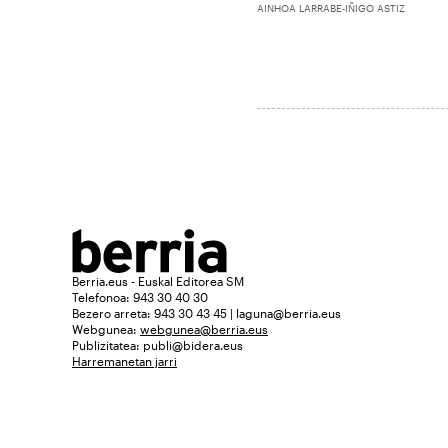
AINHOA LARRABE-IÑIGO ASTIZ
Berria.eus - Euskal Editorea SM
Telefonoa: 943 30 40 30
Bezero arreta: 943 30 43 45 | laguna@berria.eus
Webgunea:
webgunea@berria.eus
Publizitatea:
publi@bidera.eus
Harremanetan jarri