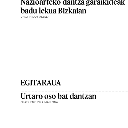
Nazioarteko dantza garaikideak
badu lekua Bizkaian
URKO IRIDOY ALZELAI
EGITARAUA
Urtaro oso bat dantzan
OLATZ ENZUNZA MALLONA