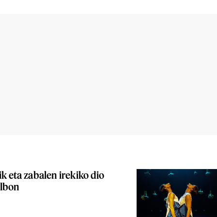
k eta zabalen irekiko dio
ilbon