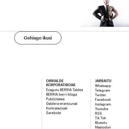
Gehiago ikusi
ORRIALDE
JARRAITU
KORPORATIBOAK
Whatsapp
Ezagutu BERRIA Taldea
Telegram
BERRIA berri bloga
Twitter
Publizitatea
Facebook
Galdera-erantzunak
Instagram
Kontratazioak
Youtube
Sarebide
RSS
Tik Tok
Bluesky
Mastodon