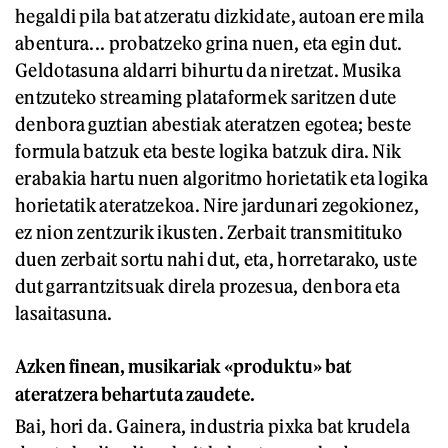
hegaldi pila bat atzeratu dizkidate, autoan ere mila
abentura... probatzeko grina nuen, eta egin dut.
Geldotasuna aldarri bihurtu da niretzat. Musika
entzuteko streaming plataformek saritzen dute
denbora guztian abestiak ateratzen egotea; beste
formula batzuk eta beste logika batzuk dira. Nik
erabakia hartu nuen algoritmo horietatik eta logika
horietatik ateratzekoa. Nire jardunari zegokionez,
ez nion zentzurik ikusten. Zerbait transmitituko
duen zerbait sortu nahi dut, eta, horretarako, uste
dut garrantzitsuak direla prozesua, denbora eta
lasaitasuna.
A
zken finean, musikariak «produktu» bat
ateratzera behartuta zaudete.
Bai, hori da. Gainera, industria pixka bat krudela