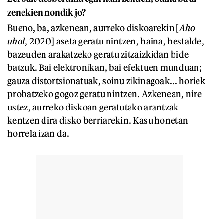
zenekien nondik jo?
Bueno, ba, azkenean, aurreko diskoarekin [
Aho
uhal
, 2020] aseta geratu nintzen, baina, bestalde,
bazeuden arakatzeko geratu zitzaizkidan bide
batzuk. Bai elektronikan, bai efektuen munduan;
gauza distortsionatuak, soinu zikinagoak... horiek
probatzeko gogoz geratu nintzen. Azkenean, nire
ustez, aurreko diskoan geratutako arantzak
kentzen dira disko berriarekin. Kasu honetan
horrela izan da.