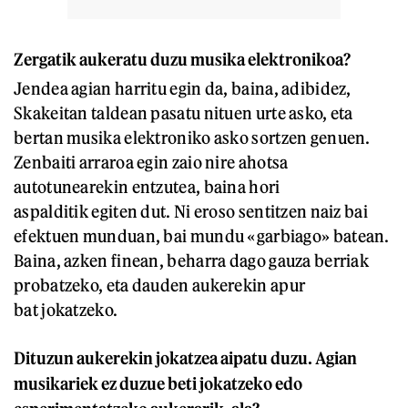
Zergatik aukeratu duzu musika elektronikoa?
Jendea agian harritu egin da, baina, adibidez,
Skakeitan taldean pasatu nituen urte asko, eta
bertan musika elektroniko asko sortzen genuen.
Zenbaiti arraroa egin zaio nire ahotsa
autotunearekin entzutea, baina hori
aspalditik egiten dut. Ni eroso sentitzen naiz bai
efektuen munduan, bai mundu «garbiago» batean.
Baina, azken finean, beharra dago gauza berriak
probatzeko, eta dauden aukerekin apur
bat jokatzeko.
Dituzun aukerekin jokatzea aipatu duzu. Agian
musikariek ez duzue beti jokatzeko edo