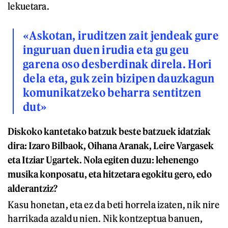
lekuetara.
«Askotan, iruditzen zait jendeak gure
inguruan duen irudia eta gu geu
garena oso desberdinak direla. Hori
dela eta, guk zein bizipen dauzkagun
komunikatzeko beharra sentitzen
dut»
Diskoko kantetako batzuk beste batzuek idatziak
dira: Izaro Bilbaok, Oihana Aranak, Leire Vargasek
eta Itziar Ugartek. Nola egiten duzu: lehenengo
musika konposatu, eta hitzetara egokitu gero, edo
alderantziz?
Kasu honetan, eta ez da beti horrela izaten, nik nire
harrikada azaldu nien. Nik kontzeptua banuen,