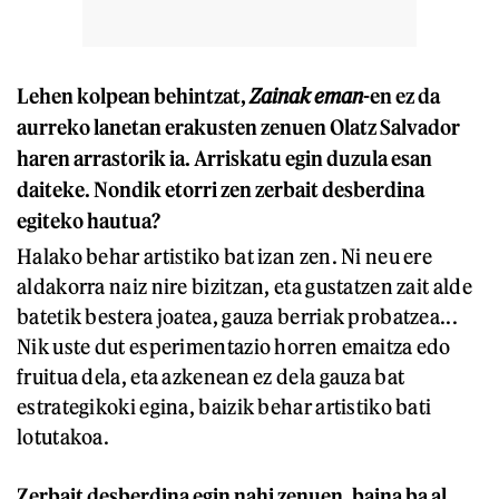
Lehen kolpean behintzat,
Zainak eman
-en ez da
aurreko lanetan erakusten zenuen Olatz Salvador
haren arrastorik ia. Arriskatu egin duzula esan
daiteke. Nondik etorri zen zerbait desberdina
egiteko hautua?
Halako behar artistiko bat izan zen. Ni neu ere
aldakorra naiz nire bizitzan, eta gustatzen zait alde
batetik bestera joatea, gauza berriak probatzea...
Nik uste dut esperimentazio horren emaitza edo
fruitua dela, eta azkenean ez dela gauza bat
estrategikoki egina, baizik behar artistiko bati
lotutakoa.
Zerbait desberdina egin nahi zenuen, baina ba al