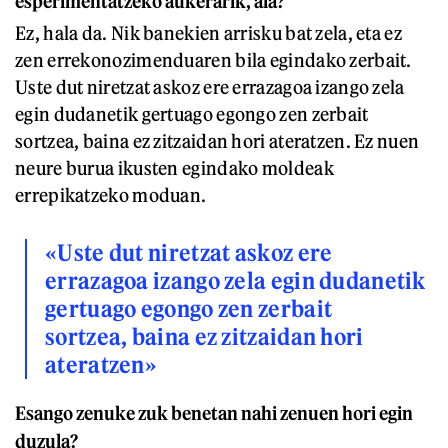
esperimentatzeko aukerarik, ala?
Ez, hala da. Nik banekien arrisku bat zela, eta ez
zen errekonozimenduaren bila egindako zerbait.
Uste dut niretzat askoz ere errazagoa izango zela
egin dudanetik gertuago egongo zen zerbait
sortzea, baina ez zitzaidan hori ateratzen. Ez nuen
neure burua ikusten egindako moldeak
errepikatzeko moduan.
«Uste dut niretzat askoz ere
errazagoa izango zela egin dudanetik
gertuago egongo zen zerbait
sortzea, baina ez zitzaidan hori
ateratzen»
Esango zenuke zuk benetan nahi zenuen hori egin
duzula?