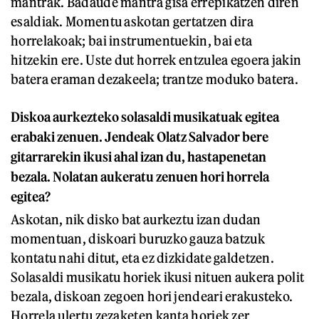
mantrak. Badaude mantra gisa errepikatzen diren
esaldiak. Momentu askotan gertatzen dira
horrelakoak; bai instrumentuekin, bai eta
hitzekin ere. Uste dut horrek entzulea egoera jakin
batera eraman dezakeela; trantze moduko batera.
Diskoa aurkezteko solasaldi musikatuak egitea
erabaki zenuen. Jendeak Olatz Salvador bere
gitarrarekin ikusi ahal izan du, hastapenetan
bezala. Nolatan aukeratu zenuen hori horrela
egitea?
Askotan, nik disko bat aurkeztu izan dudan
momentuan, diskoari buruzko gauza batzuk
kontatu nahi ditut, eta ez dizkidate galdetzen.
Solasaldi musikatu horiek ikusi nituen aukera polit
bezala, diskoan zegoen hori jendeari erakusteko.
Horrela ulertu zezaketen kanta horiek zer