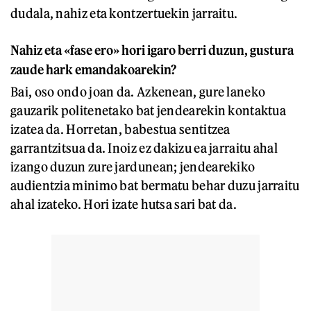
dudala, nahiz eta kontzertuekin jarraitu.
Nahiz eta «fase ero» hori igaro berri duzun, gustura
zaude hark emandakoarekin?
Bai, oso ondo joan da. Azkenean, gure laneko
gauzarik politenetako bat jendearekin kontaktua
izatea da. Horretan, babestua sentitzea
garrantzitsua da. Inoiz ez dakizu ea jarraitu ahal
izango duzun zure jardunean; jendearekiko
audientzia minimo bat bermatu behar duzu jarraitu
ahal izateko. Hori izate hutsa sari bat da.