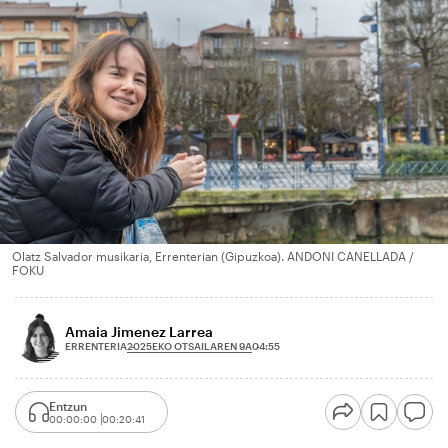
Olatz Salvador musikaria, Errenterian (Gipuzkoa). ANDONI CANELLADA /
FOKU
Amaia Jimenez Larrea
2025EKO OTSAILAREN 9A
ERRENTERIA
04:55
Entzun
00:00:00
00:20:41