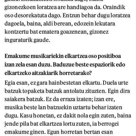
gizonezkoen loratzea are handiagoa da. Oraindik
oso desorekatuta dago. Entzun behar dugu loratzea
dagoela, baina, aldi berean, edozein lekutara
kontzertu bat ematera goazenean, gizonez
inguraturik gaude.
Emakume musikariekin elkartzea oso positiboa
izan zela esan duzu. Baduzue beste espaziorik edo
elkartzeko aitzakiarik horretarako?
Egia esan, ez gara hainbestetan elkartu. Duela urte
batzuk topaketa batzuk antolatu zituzten. Egin dira
saiakera batzuk. Ez da erraza izaten; izan ere,
musika beste lan batzuekin uztartu behar izaten
dugu. Kasu honetan, ez dakit nola egin zuten, baina
jende pila bat elkartzea lortu zuten, ia berrogei
emakume ginen. Egun horretan bertan esan