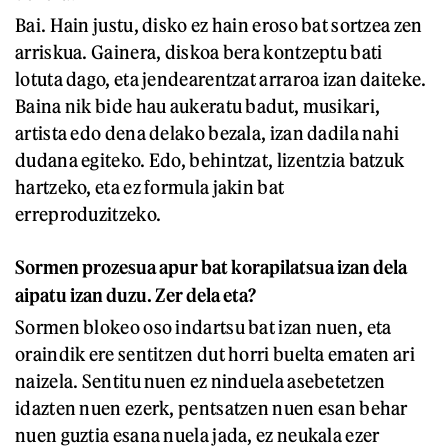
Bai. Hain justu, disko ez hain eroso bat sortzea zen
arriskua. Gainera, diskoa bera kontzeptu bati
lotuta dago, eta jendearentzat arraroa izan daiteke.
Baina nik bide hau aukeratu badut, musikari,
artista edo dena delako bezala, izan dadila nahi
dudana egiteko. Edo, behintzat, lizentzia batzuk
hartzeko, eta ez formula jakin bat
erreproduzitzeko.
Sormen prozesua apur bat korapilatsua izan dela
aipatu izan duzu. Zer dela eta?
Sormen blokeo oso indartsu bat izan nuen, eta
oraindik ere sentitzen dut horri buelta ematen ari
naizela. Sentitu nuen ez ninduela asebetetzen
idazten nuen ezerk, pentsatzen nuen esan behar
nuen guztia esana nuela jada, ez neukala ezer