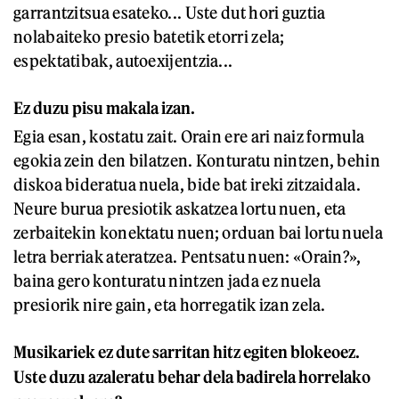
garrantzitsua esateko... Uste dut hori guztia
nolabaiteko presio batetik etorri zela;
espektatibak, autoexijentzia...
Ez duzu pisu makala izan.
Egia esan, kostatu zait. Orain ere ari naiz formula
egokia zein den bilatzen. Konturatu nintzen, behin
diskoa bideratua nuela, bide bat ireki zitzaidala.
Neure burua presiotik askatzea lortu nuen, eta
zerbaitekin konektatu nuen; orduan bai lortu nuela
letra berriak ateratzea. Pentsatu nuen: «Orain?»,
baina gero konturatu nintzen jada ez nuela
presiorik nire gain, eta horregatik izan zela.
Musikariek ez dute sarritan hitz egiten blokeoez.
Uste duzu azaleratu behar dela badirela horrelako