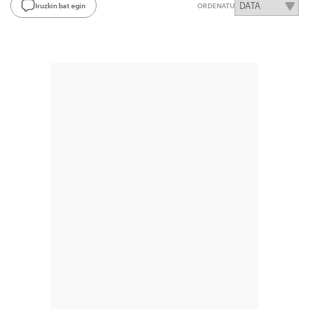
Iruzkin bat egin
ORDENATU