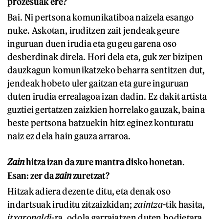
prozesuak ere?
Bai. Ni pertsona komunikatiboa naizela esango
nuke. Askotan, iruditzen zait jendeak geure
inguruan duen irudia eta gu geu garena oso
desberdinak direla. Hori dela eta, guk zer bizipen
dauzkagun komunikatzeko beharra sentitzen dut,
jendeak hobeto uler gaitzan eta gure inguruan
duten irudia errealagoa izan dadin. Ez dakit artista
guztiei gertatzen zaizkien horrelako gauzak, baina
beste pertsona batzuekin hitz eginez konturatu
naiz ez dela hain gauza arraroa.
Zain
hitza izan da zure mantra disko honetan.
Esan: zer da
zain
zuretzat?
Hitzak adiera dezente ditu, eta denak oso
indartsuak iruditu zitzaizkidan;
zaintza
-
tik hasita,
itxaronaldi
-ra, odola garraiatzen duten hodietara,