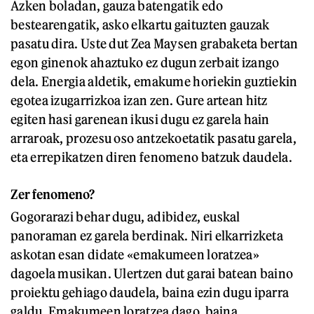
Azken boladan, gauza batengatik edo
bestearengatik, asko elkartu gaituzten gauzak
pasatu dira. Uste dut Zea Maysen grabaketa bertan
egon ginenok ahaztuko ez dugun zerbait izango
dela. Energia aldetik, emakume horiekin guztiekin
egotea izugarrizkoa izan zen. Gure artean hitz
egiten hasi garenean ikusi dugu ez garela hain
arraroak, prozesu oso antzekoetatik pasatu garela,
eta errepikatzen diren fenomeno batzuk daudela.
Zer fenomeno?
Gogorarazi behar dugu, adibidez, euskal
panoraman ez garela berdinak. Niri elkarrizketa
askotan esan didate «emakumeen loratzea»
dagoela musikan. Ulertzen dut garai batean baino
proiektu gehiago daudela, baina ezin dugu iparra
galdu. Emakumeen loratzea dago, baina