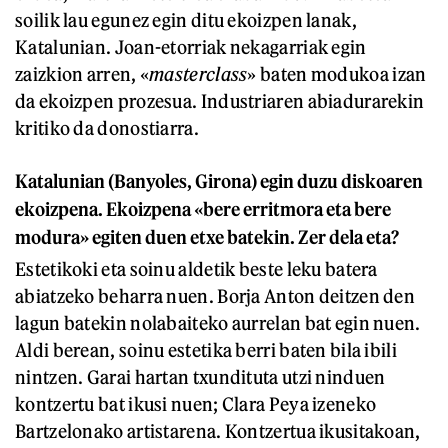
soilik lau egunez egin ditu ekoizpen lanak,
Katalunian. Joan-etorriak nekagarriak egin
zaizkion arren, «
masterclass
» baten modukoa izan
da ekoizpen prozesua. Industriaren abiadurarekin
kritiko da donostiarra.
Katalunian (Banyoles, Girona) egin duzu diskoaren
ekoizpena. Ekoizpena «bere erritmora eta bere
modura» egiten duen etxe batekin. Zer dela eta?
Estetikoki eta soinu aldetik beste leku batera
abiatzeko beharra nuen. Borja Anton deitzen den
lagun batekin nolabaiteko aurrelan bat egin nuen.
Aldi berean, soinu estetika berri baten bila ibili
nintzen. Garai hartan txundituta utzi ninduen
kontzertu bat ikusi nuen; Clara Peya izeneko
Bartzelonako artistarena. Kontzertua ikusitakoan,