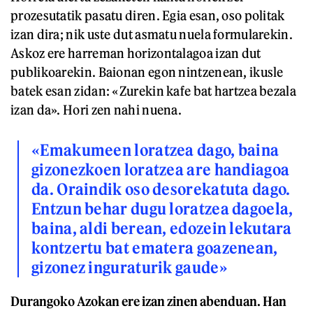
prozesutatik pasatu diren. Egia esan, oso politak
izan dira; nik uste dut asmatu nuela formularekin.
Askoz ere harreman horizontalagoa izan dut
publikoarekin. Baionan egon nintzenean, ikusle
batek esan zidan: «Zurekin kafe bat hartzea bezala
izan da». Hori zen nahi nuena.
«Emakumeen loratzea dago, baina
gizonezkoen loratzea are handiagoa
da. Oraindik oso desorekatuta dago.
Entzun behar dugu loratzea dagoela,
baina, aldi berean, edozein lekutara
kontzertu bat ematera goazenean,
gizonez inguraturik gaude»
Durangoko Azokan ere izan zinen abenduan. Han