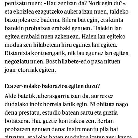
pentsatu nuen: «Hau zer izan da? Nork egin du?»,
eta ekoizlea ezagutzeko aukera izan nuen, taldeko
baxu jolea ere badena. Bilera bat egin, eta kanta
batekin probatzea erabaki genuen. Haiekin lan
egitea erabaki nuen azkenean. Haien lan egiteko
modua zen hilabetean hiru egunez lan egitea.
Distantzia kontuengatik, nik lau egunez lan egitea
negoziatu nuen. Bost hilabete-edo pasa nituen
joan-etorriak egiten.
Eta zer-nolako balorazioa egiten duzu?
Alde batetik, aberasgarria izan da, aurrez ez
dudalako inoiz horrela lanik egin. Ni ohituta nago
dena prestatu, estudio batean sartu eta guztia
botatzera. Hau guztiz kontrakoa zen. Bertan
probatzen genuen dena; instrumentu pila bat
zituzten, eta jolas baten modukoa izaten zen: kanta