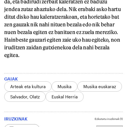
da, eta badirudi zerbait kaleratzen ez baduzu
jendea zutaz ahaztuko dela. Nik erabaki asko hartu
ditut disko hau kaleratzerakoan, eta horietako bat
zen gauzak nik nahi nituen bezala edo nik behar
nuen bezala egiten ez banituen ez zuela mereziko.
Hainbeste gauzari egiten zaie uko hau egiteko, non
iruditzen zaidan gutxienekoa dela nahi bezala
egitea.
GAIAK
Arteak eta kultura
Musika
Musika euskaraz
Salvador, Olatz
Euskal Herria
IRUZKINAK
Ezkutatu iruzkinak
(1)