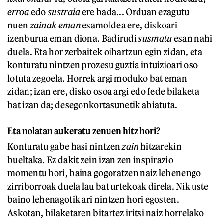
erroa
edo
sustraia
ere bada... Orduan ezagutu
nuen
zainak eman
esamoldea ere, diskoari
izenburua eman diona. Badirudi
susmatu
esan nahi
duela. Eta hor zerbaitek oihartzun egin zidan, eta
konturatu nintzen prozesu guztia intuizioari oso
lotuta zegoela. Horrek argi moduko bat eman
zidan; izan ere, disko osoa argi edo fede bilaketa
bat izan da; desegonkortasunetik abiatuta.
Eta nolatan aukeratu zenuen hitz hori?
Konturatu gabe hasi nintzen
zain
hitzarekin
bueltaka. Ez dakit zein izan zen inspirazio
momentu hori, baina gogoratzen naiz lehenengo
zirriborroak duela lau bat urtekoak direla. Nik uste
baino lehenagotik ari nintzen hori egosten.
Askotan, bilaketaren bitartez iritsi naiz horrelako