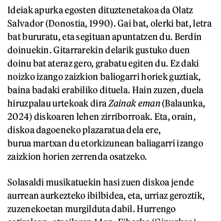
Ideiak apurka egosten dituztenetakoa da Olatz
Salvador (Donostia, 1990). Gai bat, olerki bat, letra
bat bururatu, eta segituan apuntatzen du. Berdin
doinuekin. Gitarrarekin delarik gustuko duen
doinu bat ateraz gero, grabatu egiten du. Ez daki
noizko izango zaizkion baliogarri horiek guztiak,
baina badaki erabiliko dituela. Hain zuzen, duela
hiruzpalau urtekoak dira
Zainak eman
(Balaunka,
2024) diskoaren lehen zirriborroak. Eta, orain,
diskoa dagoeneko plazaratua dela ere,
burua martxan du etorkizunean baliagarri izango
zaizkion horien zerrenda osatzeko.
Solasaldi musikatuekin hasi zuen diskoa jende
aurrean aurkezteko ibilbidea, eta, urriaz geroztik,
zuzenekoetan murgilduta dabil. Hurrengo