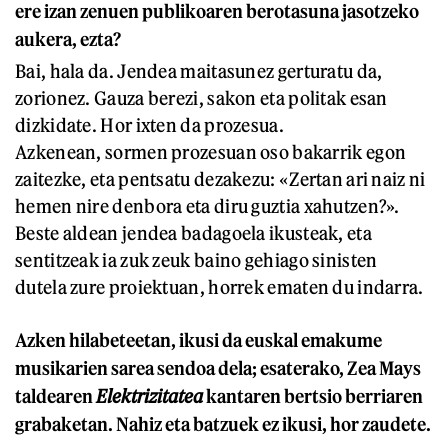
ere izan zenuen publikoaren berotasuna jasotzeko
aukera, ezta?
Bai, hala da. Jendea maitasunez gerturatu da,
zorionez. Gauza berezi, sakon eta politak esan
dizkidate. Hor ixten da prozesua.
Azkenean, sormen prozesuan oso bakarrik egon
zaitezke, eta pentsatu dezakezu: «Zertan ari naiz ni
hemen nire denbora eta diru guztia xahutzen?».
Beste aldean jendea badagoela ikusteak, eta
sentitzeak ia zuk zeuk baino gehiago sinisten
dutela zure proiektuan, horrek ematen du indarra.
Azken hilabeteetan, ikusi da euskal emakume
musikarien sarea sendoa dela; esaterako, Zea Mays
taldearen
Elektrizitatea
kantaren bertsio berriaren
grabaketan. Nahiz eta batzuek ez ikusi, hor zaudete.