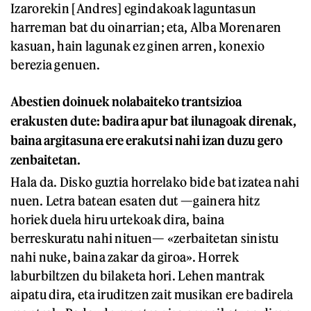
Izarorekin [Andres] egindakoak laguntasun
harreman bat du oinarrian; eta, Alba Morenaren
kasuan, hain lagunak ez ginen arren, konexio
berezia genuen.
Abestien doinuek nolabaiteko trantsizioa
erakusten dute: badira apur bat ilunagoak direnak,
baina argitasuna ere erakutsi nahi izan duzu gero
zenbaitetan.
Hala da. Disko guztia horrelako bide bat izatea nahi
nuen. Letra batean esaten dut —gainera hitz
horiek duela hiru urtekoak dira, baina
berreskuratu nahi nituen— «zerbaitetan sinistu
nahi nuke, baina zakar da giroa». Horrek
laburbiltzen du bilaketa hori. Lehen mantrak
aipatu dira, eta iruditzen zait musikan ere badirela