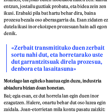
entzun, jostailu guztiak probatu, eta bidea zein zen
ikusi. Erabaki pila bat hartu behar dira, baina
prozesu bezala oso aberasgarria da. Esan zidaten ez
dutela ikusi inor ekoizpen prozesuan hain adi egon
denik.
«Zerbait transmitituko duen zerbait
sortu nahi dut, eta horretarako uste
dut garrantzitsuak direla prozesua,
denbora eta lasaitasuna»
M
otelago lan egiteko hautua egin duzu, industria
abiadura bizian doan honetan.
Bai; egia esan, ez dut horrela lan egin duen inor
ezagutzen. Halere, onartu behar dut oso luzea egin
zaidala. Joan-etorrietan mila kontu pasatu zaizkit: