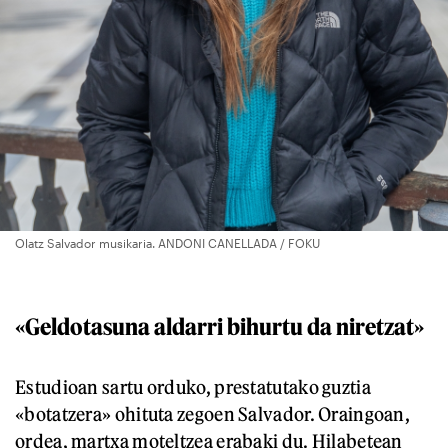
Olatz Salvador musikaria. ANDONI CANELLADA / FOKU
«Geldotasuna aldarri bihurtu da niretzat»
Estudioan sartu orduko, prestatutako guztia
«botatzera» ohituta zegoen Salvador. Oraingoan,
ordea, martxa moteltzea erabaki du. Hilabetean