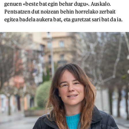
genuen «beste bat egin behar dugu». Auskalo.
Pentsatzen dut noizean behin horrelako zerbait
egitea badela aukera bat, eta guretzat sari bat da ia.