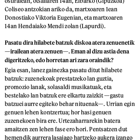
ostiralean, otsailaren 14an, Eibarko (Gipuzkoa)
Coliseo antzokian ariko da, martxoaren 1ean
Donostiako Viktoria Eugenian, eta martxoaren
14an Hendaiako Mendi zolan (Lapurdi).
Pasatu dira hilabete batzuk diskoa atera zenuenetik
—irailean atera zenuen—. Eman al dizu astia dena
digeritzeko, edo horretan ari zara oraindik?
Egia esan, lanez gainezka pasatu ditut hilabete
batzuk: zuzenekoak prestatzeko lan guztia,
promozio lanak, solasaldi musikatuak, eta
bestelako lan batzuk ere elkartu zaizkit —gastu
batzuei aurre egiteko behar nituenak—. Urrian egin
genuen lehen kontzertua; hor hasi genuen
zuzenekoen bira ere. Urtezaharrarekin batera
amaitzen zen lehen fase ero hori. Pentsatzen dut
hemendik aurrera lasaiago hartzeko aukera izango