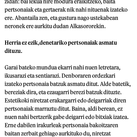
zidan: bai lekua nire modura eraikitzeko, baita
pertsonaiak eta gertaerak nik nahi nituenak izateko
ere. Abantaila zen, eta gustura nago ustekabean
neronek ere aurkitu dudan Alkasororekin.
Herria ez ezik,denetariko pertsonaiak asmatu
dituzu.
Garai bateko mundua ekarri nahi nuen letretara,
ikusarazi eta sentiarazi. Denboraren ordezkari
izateko pertsonaia batzuk asmatu ditut. Alde batetik,
bereziak dira, eta ezaugarri berezi batzuk dituzte.
Estetikoki niretzat erakargarri edo deigarriak diren
pertsonaiak marraztu ditut. Baina, aldi berean, ez
nuen nahi bertzerik gabe deigarri edo bitxiak izatea.
Erne dabilen irakurleak pertsonaia bakoitzaren
baitan zerbait gehiago aurkituko du, niretzat