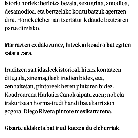
istorio horiek: heriotza bezala, sexu grina, amodioa,
desamodioa, eta bertzelako kontu batzuk agertzen
dira. Horiek eleberrian txertaturik daude bizitzaren
parte direlako.
Marrazten ez dakizunez, hitzekin koadro bat egiten
saiatu zara.
Iruditzen zait idazleek istorioak hitzez kontatzen
ditugula, zinemagileek irudien bidez, eta,
zenbaitetan, pintoreek beren pinturen bidez.
Koadroarena Harkaitz Canok aipatu zuen; nobela
irakurtzean horma-irudi handi bat ekarri zion
gogora, Diego Rivera pintore mexikarrarena.
Gizarte aldaketa bat irudikatzen du eleberriak.