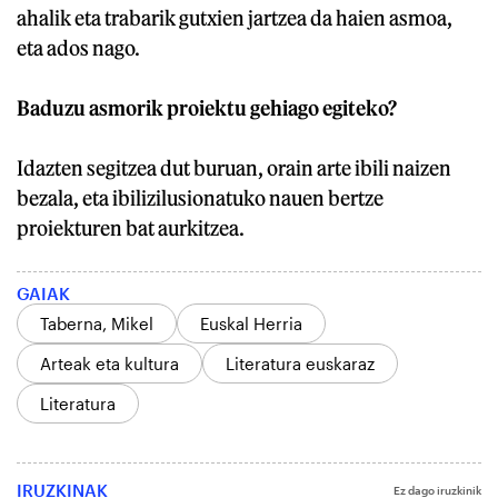
ahalik eta trabarik gutxien jartzea da haien asmoa,
eta ados nago.
Baduzu asmorik proiektu gehiago egiteko?
Idazten segitzea dut buruan, orain arte ibili naizen
bezala, eta ibilizilusionatuko nauen bertze
proiekturen bat aurkitzea.
GAIAK
Taberna, Mikel
Euskal Herria
Arteak eta kultura
Literatura euskaraz
Literatura
IRUZKINAK
Ez dago iruzkinik