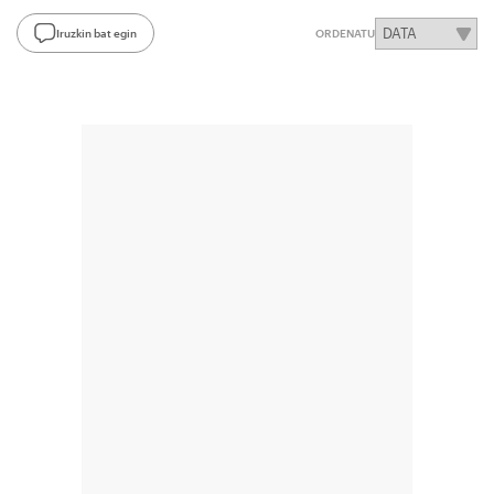
Iruzkin bat egin
ORDENATU