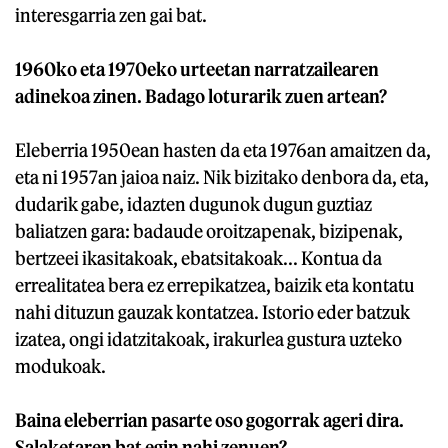
interesgarria zen gai bat.
1960ko eta 1970eko urteetan narratzailearen
adinekoa zinen. Badago loturarik zuen artean?
Eleberria 1950ean hasten da eta 1976an amaitzen da,
eta ni 1957an jaioa naiz. Nik bizitako denbora da, eta,
dudarik gabe, idazten dugunok dugun guztiaz
baliatzen gara: badaude oroitzapenak, bizipenak,
bertzeei ikasitakoak, ebatsitakoak... Kontua da
errealitatea bera ez errepikatzea, baizik eta kontatu
nahi dituzun gauzak kontatzea. Istorio eder batzuk
izatea, ongi idatzitakoak, irakurlea gustura uzteko
modukoak.
Baina eleberrian pasarte oso gogorrak ageri dira.
Salaketaren bat egin nahi zenuen?