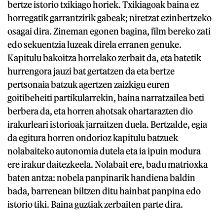
bertze istorio txikiago horiek. Txikiagoak baina ez
horregatik garrantzirik gabeak; niretzat ezinbertzeko
osagai dira. Zineman egonen bagina, film bereko zati
edo sekuentzia luzeak direla erranen genuke.
Kapitulu bakoitza horrelako zerbait da, eta batetik
hurrengora jauzi bat gertatzen da eta bertze
pertsonaia batzuk agertzen zaizkigu euren
goitibeheiti partikularrekin, baina narratzailea beti
berbera da, eta horren ahotsak ohartarazten dio
irakurleari istorioak jarraitzen duela. Bertzalde, egia
da egitura horren ondorioz kapitulu batzuek
nolabaiteko autonomia dutela eta ia ipuin modura
ere irakur daitezkeela. Nolabait ere, badu matrioxka
baten antza: nobela panpinarik handiena baldin
bada, barrenean biltzen ditu hainbat panpina edo
istorio tiki. Baina guztiak zerbaiten parte dira.