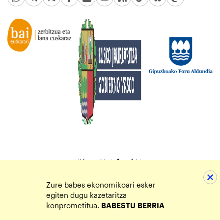
Zure babes ekonomikoari esker
egiten dugu kazetaritza
konprometitua.
BABESTU
BERRIA