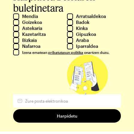
buletinetara
Mendia
Arratsaldekoa
Goizekoa
Badok
Astekaria
Kinka
Kazetaritza
Gipuzkoa
Bizkaia
Araba
Nafarroa
Iparraldea
Izena ematean
pribatutasun politika
onartzen duzu.