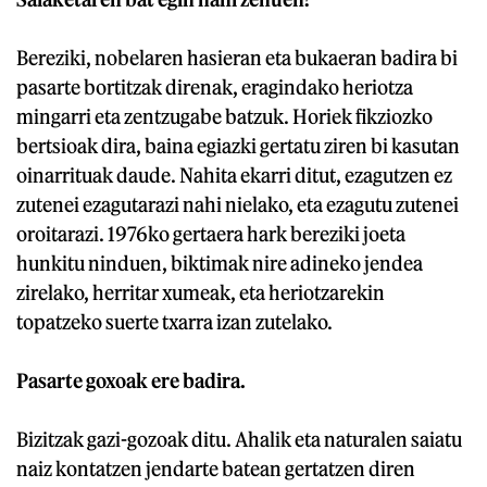
Bereziki, nobelaren hasieran eta bukaeran badira bi
pasarte bortitzak direnak, eragindako heriotza
mingarri eta zentzugabe batzuk. Horiek fikziozko
bertsioak dira, baina egiazki gertatu ziren bi kasutan
oinarrituak daude. Nahita ekarri ditut, ezagutzen ez
zutenei ezagutarazi nahi nielako, eta ezagutu zutenei
oroitarazi. 1976ko gertaera hark bereziki joeta
hunkitu ninduen, biktimak nire adineko jendea
zirelako, herritar xumeak, eta heriotzarekin
topatzeko suerte txarra izan zutelako.
Pasarte goxoak ere badira.
Bizitzak gazi-gozoak ditu. Ahalik eta naturalen saiatu
naiz kontatzen jendarte batean gertatzen diren