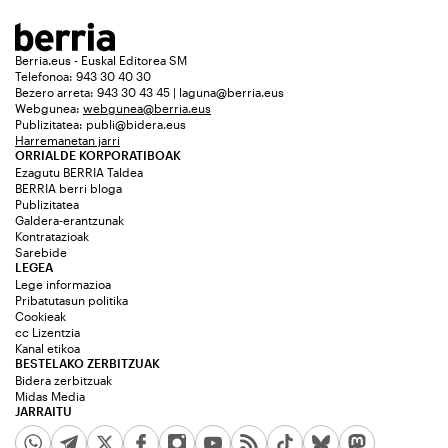
Berria.eus - Euskal Editorea SM
Telefonoa: 943 30 40 30
Bezero arreta: 943 30 43 45 | laguna@berria.eus
Webgunea:
webgunea@berria.eus
Publizitatea:
publi@bidera.eus
Harremanetan jarri
ORRIALDE KORPORATIBOAK
Ezagutu BERRIA Taldea
BERRIA berri bloga
Publizitatea
Galdera-erantzunak
Kontratazioak
Sarebide
LEGEA
Lege informazioa
Pribatutasun politika
Cookieak
cc Lizentzia
Kanal etikoa
BESTELAKO ZERBITZUAK
Bidera zerbitzuak
Midas Media
JARRAITU