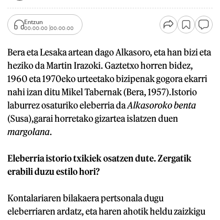
Entzun
00:00:00
00:00:00
Bera eta Lesaka artean dago Alkasoro, eta han bizi eta
heziko da Martin Irazoki. Gaztetxo horren bidez,
1960 eta 1970eko urteetako bizipenak gogora ekarri
nahi izan ditu Mikel Tabernak (Bera, 1957).Istorio
laburrez osaturiko eleberria da
Alkasoroko benta
(Susa),garai horretako gizartea islatzen duen
margolana
.
Eleberria istorio txikiek osatzen dute. Zergatik
erabili duzu estilo hori?
Kontalariaren bilakaera pertsonala dugu
eleberriaren ardatz, eta haren ahotik heldu zaizkigu