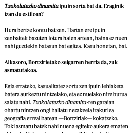
Txokolatezko dinamita
ipuin sorta bat da. Eraginik
izan du estiloan?
Hura bertze kontu bat zen. Hartan ere ipuin
zenbaitek bazuten lotura haien artean, baina ez nuen
nahi guztiekin batasun bat egitea. Kasu honetan, bai.
Alkasoro, Bortzirietako seigarren herria da, zuk
asmatutakoa.
Egia errateko, kasualitatez sortu zen ipuin lehiaketa
batera aurkeztu nintzelako, eta ez nuelako nire burua
salatu nahi.
Txokolatezko dinamita-
ren garaian
ohartu nintzen ongi baliatu nezakeela irakurlea
geografia erreal batean —Bortziriak— kokatzeko.
Toki asmatu batek nahi nuena egiteko aukera ematen