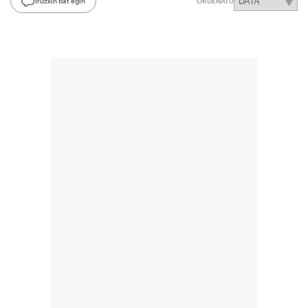
Iruzkin bat egin
ORDENATU