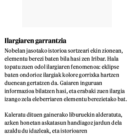
Ilargiaren garrantzia
Nobelan jasotako istorioa sortzeari ekin zionean,
elementu berezi baten bila hasi zen Iribar. Hala
topatu zuen odol ilargiaren fenomenoa: eklipse
baten ondorioz ilargiak kolore gorrixka hartzen
duenean gertatzen da. Gaiaren inguruan
informazioa bilatzen hasi, eta erabaki zuen ilargia
izango zela eleberriaren elementu berezietako bat.
Kaleratu dituen gainerako liburuekin alderatuta,
azken honetan askatasun handiagoz jardun dela
azaldu du idazleak, eta istorioaren