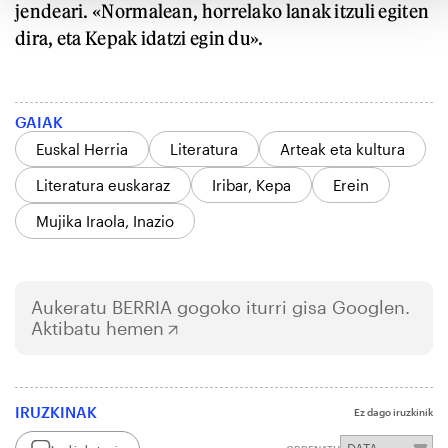
jendeari. «Normalean, horrelako lanak itzuli egiten
dira, eta Kepak idatzi egin du».
GAIAK
Euskal Herria
Literatura
Arteak eta kultura
Literatura euskaraz
Iribar, Kepa
Erein
Mujika Iraola, Inazio
Aukeratu
BERRIA
gogoko iturri gisa Googlen.
Aktibatu hemen
IRUZKINAK
Ez dago iruzkinik