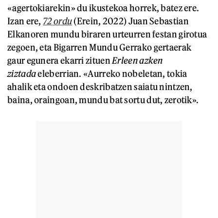
«agertokiarekin» du ikustekoa horrek, batez ere.
Izan ere,
72 ordu
(Erein, 2022) Juan Sebastian
Elkanoren mundu biraren urteurren festan girotua
zegoen, eta Bigarren Mundu Gerrako gertaerak
gaur egunera ekarri zituen
Erleen azken
ziztada
eleberrian. «Aurreko nobeletan, tokia
ahalik eta ondoen deskribatzen saiatu nintzen,
baina, oraingoan, mundu bat sortu dut, zerotik».