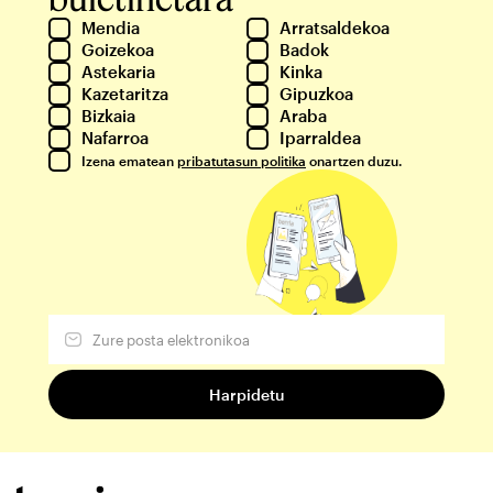
Mendia
Arratsaldekoa
Goizekoa
Badok
Astekaria
Kinka
Kazetaritza
Gipuzkoa
Bizkaia
Araba
Nafarroa
Iparraldea
Izena ematean
pribatutasun politika
onartzen duzu.