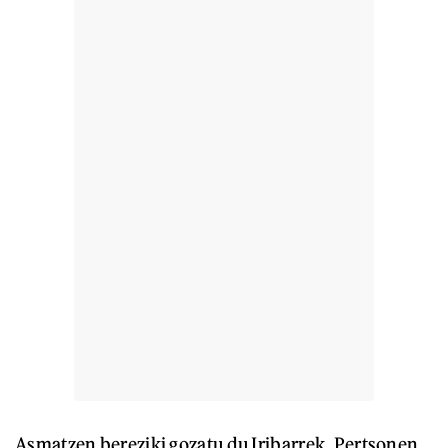
Asmatzen bereziki gozatu du Iribarrek. Pertsonen