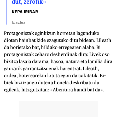
dut, zerotik»
KEPA IRIBAR
Idazlea
Protagonistak eginkizun horretan lagunduko
dioten hainbat kide ezagutuko ditu bidean. Lileath
da horietako bat, hildako erregearen alaba. Bi
protagonistak zeharo desberdinak dira: Livek oso
bizitza lasaia darama; basoa, natura eta familia dira
gauzarik garrantzitsuenak harentzat. Lileath,
ordea, boterearekin lotuta egon da txikitatik. Bi-
biek bizi izango dutena honela deskribatu du
egileak, hitz gutxitan: «Abentura handi bat da».