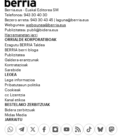
Berria.eus - Euskal Editorea SM
Telefonoa: 943 30 40 30
Bezero arreta: 943 30 43 45 | laguna@berria.eus
Webgunea:
webgunea@berria.eus
Publizitatea:
publi@bidera.eus
Harremanetan jarri
ORRIALDE KORPORATIBOAK
Ezagutu BERRIA Taldea
BERRIA berri bloga
Publizitatea
Galdera-erantzunak
Kontratazioak
Sarebide
LEGEA
Lege informazioa
Pribatutasun politika
Cookieak
cc Lizentzia
Kanal etikoa
BESTELAKO ZERBITZUAK
Bidera zerbitzuak
Midas Media
JARRAITU