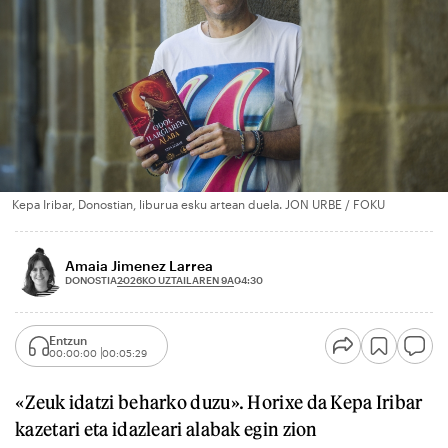
Kepa Iribar, Donostian, liburua esku artean duela. JON URBE / FOKU
Amaia Jimenez Larrea
2026KO UZTAILAREN 9A
DONOSTIA
04:30
Entzun
00:00:00
00:05:29
«Zeuk idatzi beharko duzu». Horixe da Kepa Iribar
kazetari eta idazleari alabak egin zion