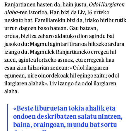
Ranjartianen hasten da, hain justu,
Odol ilargiaren
alaba-
ren istorioa. Han bizi da Liv, 16 urteko
neskato bat. Familiarekin bizi da, irlako hiriburutik
urrun dagoen baso batean. Gau batean,
ordea, bizitza zeharo aldatuko dion agindu bat
jasoko du: Magmul agintari tiranoa hiltzeko ardura
izango du. Magmulek Ranjartianeko erregea hil
zuen, agintea lortzeko asmoz, eta erregeak hau
esan zion hilzorian zenean: «Odol ilargiaren
egunean, nire oinordekoak hil egingo zaitu; odol
ilargiaren alabak». Liv izango da odol ilargiaren
alaba.
«Beste liburuetan tokia ahalik eta
ondoen deskribatzen saiatu nintzen,
baina, oraingoan, mundu bat sortu