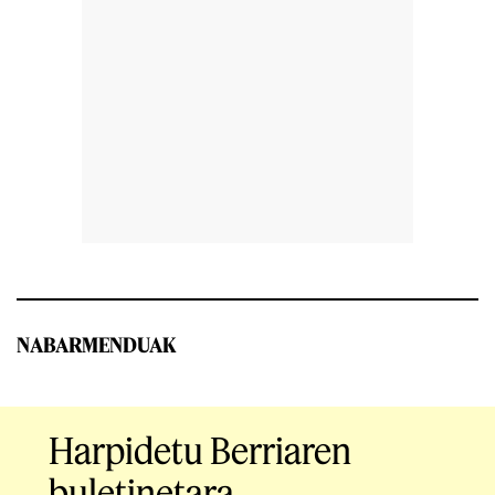
NABARMENDUAK
Harpidetu Berriaren
buletinetara