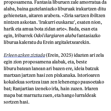
proposamena. Fantasia liburuen zale amorratua da
alaba, baina gaztelaniazko liburuak irakurtzen ditu
gehienetan, aitaren arabera. «Ziria sartzen ibiltzen
nintzen askotan. 'Irakurri euskaraz', esaten nion,
harik eta amua bota zidan arte». Bada, esan eta
egin, Iribarrek
Odol ilargiaren alaba
fantasiazko
liburua kaleratu du Erein argitaletxearekin.
Erleen azken ziztada
(Erein, 2025) idazten ari zela
egin zion proposamena alabak, eta, beste
liburu batean lanean ari bazen ere, ideia batzuk
martxan jartzen hasi zen pixkanaka. Istorioaren
kokalekua sortzea izan zen lehenengo pausoetako
bat; Ranjartian izeneko irla, hain zuzen. Irlaren
mapa bat marraztu zuen, eta hango lurraldeak
sortzen hasi.