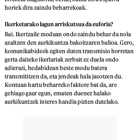
horiek dira zaindu beharrekoak.
Ikerketarako lagun arriskutsua da euforia?
Bai. Ikertzaile moduan ondo zaindu behar da nola
azaltzen den aurkikuntza bakoitzaren balioa. Gero,
komunikabideek egiten duten transmisio horretan
gerta daiteke ikerlariak zerbait ez duela ondo
adierazi, hedabidean beste modu batera
transmititzen da, eta jendeak hala jasotzen du.
Kontuan hartu beharreko faktore bat da, are
gehiago gaur egun, ematen duenez halako
aurkikuntzek interes handia pizten dutelako.