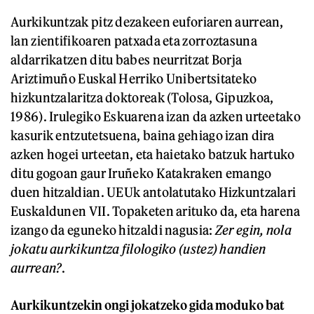
Aurkikuntzak pitz dezakeen euforiaren aurrean,
lan zientifikoaren patxada eta zorroztasuna
aldarrikatzen ditu babes neurritzat Borja
Ariztimuño Euskal Herriko Unibertsitateko
hizkuntzalaritza doktoreak (Tolosa, Gipuzkoa,
1986). Irulegiko Eskuarena izan da azken urteetako
kasurik entzutetsuena, baina gehiago izan dira
azken hogei urteetan, eta haietako batzuk hartuko
ditu gogoan gaur Iruñeko Katakraken emango
duen hitzaldian. UEUk antolatutako Hizkuntzalari
Euskaldunen VII. Topaketen arituko da, eta harena
izango da eguneko hitzaldi nagusia:
Zer egin, nola
jokatu aurkikuntza filologiko (ustez) handien
aurrean?
.
Aurkikuntzekin ongi jokatzeko gida moduko bat