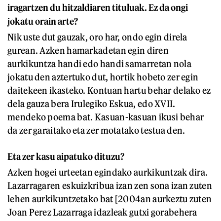
iragartzen du hitzaldiaren tituluak. Ez da ongi
jokatu orain arte?
Nik uste dut gauzak, oro har, ondo egin direla
gurean. Azken hamarkadetan egin diren
aurkikuntza handi edo handi samarretan nola
jokatu den aztertuko dut, hortik hobeto zer egin
daitekeen ikasteko. Kontuan hartu behar delako ez
dela gauza bera Irulegiko Eskua, edo XVII.
mendeko poema bat. Kasuan-kasuan ikusi behar
da zer garaitako eta zer motatako testua den.
Eta zer kasu aipatuko dituzu?
Azken hogei urteetan egindako aurkikuntzak dira.
Lazarragaren eskuizkribua izan zen sona izan zuten
lehen aurkikuntzetako bat [2004an aurkeztu zuten
Joan Perez Lazarraga idazleak gutxi gorabehera