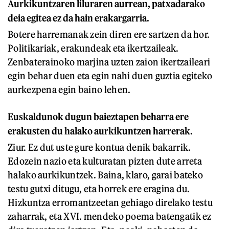
Aurkikuntzaren liluraren aurrean, patxadarako
deia egitea ez da hain erakargarria.
Botere harremanak zein diren ere sartzen da hor.
Politikariak, erakundeak eta ikertzaileak.
Zenbaterainoko marjina uzten zaion ikertzaileari
egin behar duen eta egin nahi duen guztia egiteko
aurkezpena egin baino lehen.
Euskaldunok dugun baieztapen beharra ere
erakusten du halako aurkikuntzen harrerak.
Ziur. Ez dut uste gure kontua denik bakarrik.
Edozein nazio eta kulturatan pizten dute arreta
halako aurkikuntzek. Baina, klaro, garai bateko
testu gutxi ditugu, eta horrek ere eragina du.
Hizkuntza erromantzeetan gehiago direlako testu
zaharrak, eta XVI. mendeko poema batengatik ez