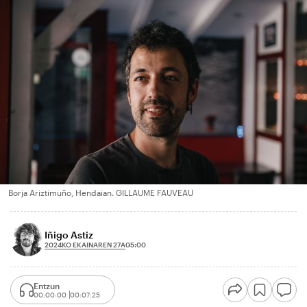
Borja Ariztimuño, Hendaian. GILLAUME FAUVEAU
Iñigo Astiz
2024KO EKAINAREN 27A
05:00
Entzun
00:00:00
00:07:25