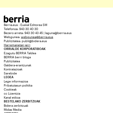
Berria.eus - Euskal Editorea SM
Telefonoa: 943 30 40 30
Bezero arreta: 943 30 43 45 | laguna@berria.eus
Webgunea:
webgunea@berria.eus
Publizitatea:
publi@bidera.eus
Harremanetan jarri
ORRIALDE KORPORATIBOAK
Ezagutu BERRIA Taldea
BERRIA berri bloga
Publizitatea
Galdera-erantzunak
Kontratazioak
Sarebide
LEGEA
Lege informazioa
Pribatutasun politika
Cookieak
cc Lizentzia
Kanal etikoa
BESTELAKO ZERBITZUAK
Bidera zerbitzuak
Midas Media