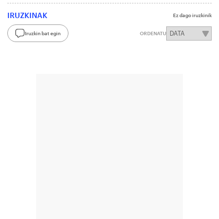
IRUZKINAK
Ez dago iruzkinik
Iruzkin bat egin
ORDENATU