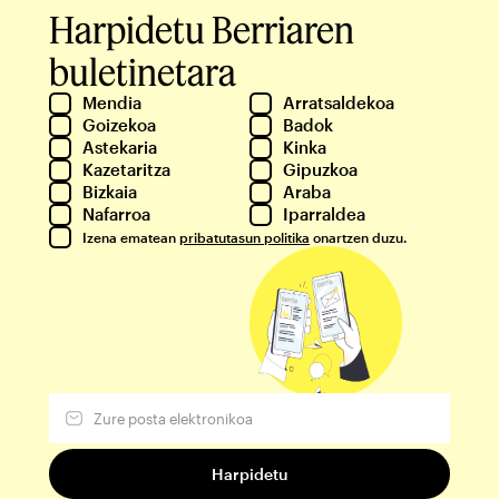
Harpidetu Berriaren
buletinetara
Mendia
Arratsaldekoa
Goizekoa
Badok
Astekaria
Kinka
Kazetaritza
Gipuzkoa
Bizkaia
Araba
Nafarroa
Iparraldea
Izena ematean
pribatutasun politika
onartzen duzu.