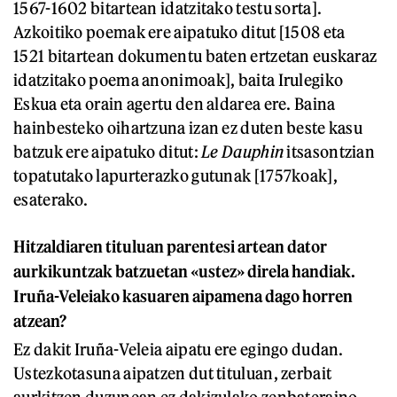
1567-1602 bitartean idatzitako testu sorta].
Azkoitiko poemak ere aipatuko ditut [1508 eta
1521 bitartean dokumentu baten ertzetan euskaraz
idatzitako poema anonimoak], baita Irulegiko
Eskua eta orain agertu den aldarea ere. Baina
hainbesteko oihartzuna izan ez duten beste kasu
batzuk ere aipatuko ditut:
Le Dauphin
itsasontzian
topatutako lapurterazko gutunak [1757koak],
esaterako.
Hitzaldiaren tituluan parentesi artean dator
aurkikuntzak batzuetan «ustez» direla handiak.
Iruña-Veleiako kasuaren aipamena dago horren
atzean?
Ez dakit Iruña-Veleia aipatu ere egingo dudan.
Ustezkotasuna aipatzen dut tituluan, zerbait