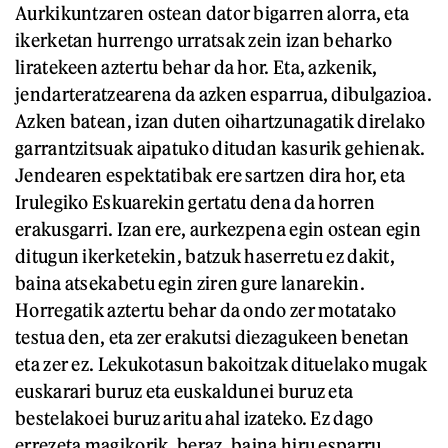
Aurkikuntzaren ostean dator bigarren alorra, eta
ikerketan hurrengo urratsak zein izan beharko
liratekeen aztertu behar da hor. Eta, azkenik,
jendarteratzearena da azken esparrua, dibulgazioa.
Azken batean, izan duten oihartzunagatik direlako
garrantzitsuak aipatuko ditudan kasurik gehienak.
Jendearen espektatibak ere sartzen dira hor, eta
Irulegiko Eskuarekin gertatu dena da horren
erakusgarri. Izan ere, aurkezpena egin ostean egin
ditugun ikerketekin, batzuk haserretu ez dakit,
baina atsekabetu egin ziren gure lanarekin.
Horregatik aztertu behar da ondo zer motatako
testua den, eta zer erakutsi diezagukeen benetan
eta zer ez. Lekukotasun bakoitzak dituelako mugak
euskarari buruz eta euskaldunei buruz eta
bestelakoei buruz aritu ahal izateko. Ez dago
errezeta magikorik, beraz, baina hiru esparru