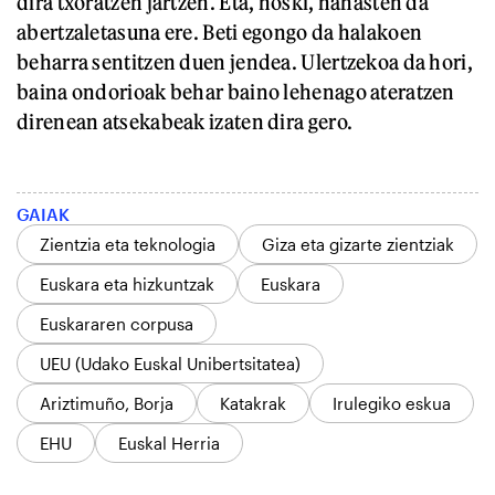
dira txoratzen jartzen. Eta, noski, nahasten da
abertzaletasuna ere. Beti egongo da halakoen
beharra sentitzen duen jendea. Ulertzekoa da hori,
baina ondorioak behar baino lehenago ateratzen
direnean atsekabeak izaten dira gero.
GAIAK
Zientzia eta teknologia
Giza eta gizarte zientziak
Euskara eta hizkuntzak
Euskara
Euskararen corpusa
UEU (Udako Euskal Unibertsitatea)
Ariztimuño, Borja
Katakrak
Irulegiko eskua
EHU
Euskal Herria