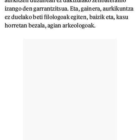
aurkitzen duzunean ez dakizulako zenbateraino
izango den garrantzitsua. Eta, gainera, aurkikuntza
ez duelako beti filologoak egiten, baizik eta, kasu
horretan bezala, agian arkeologoak.