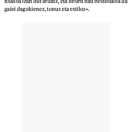
itsasoa izan dut ardatz, eta liburu hau bestelakoa da
gaiei dagokienez, tonuz eta estiloz».