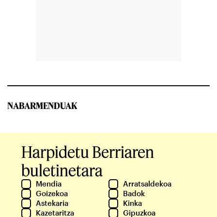
NABARMENDUAK
Harpidetu Berriaren
buletinetara
Mendia
Arratsaldekoa
Goizekoa
Badok
Astekaria
Kinka
Kazetaritza
Gipuzkoa