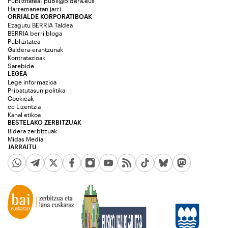
Publizitatea:
publi@bidera.eus
Harremanetan jarri
ORRIALDE KORPORATIBOAK
Ezagutu BERRIA Taldea
BERRIA berri bloga
Publizitatea
Galdera-erantzunak
Kontratazioak
Sarebide
LEGEA
Lege informazioa
Pribatutasun politika
Cookieak
cc Lizentzia
Kanal etikoa
BESTELAKO ZERBITZUAK
Bidera zerbitzuak
Midas Media
JARRAITU