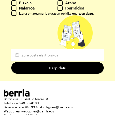
Bizkaia
Araba
Nafarroa
Iparraldea
Izena ematean
pribatutasun politika
onartzen duzu.
Berria.eus - Euskal Editorea SM
Telefonoa: 943 30 40 30
Bezero arreta: 943 30 43 45 | laguna@berria.eus
Webgunea:
webgunea@berria.eus