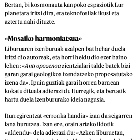
Bertan, bi kosmonauta kanpoko espaziotik Lur
planetara iritsi dira, eta teknofosilak ikusi eta
aztertu nahi dituzte.
«Mosaiko harmoniatsua»
Liburuaren izenburuak azalpen bat behar duela
iritzi dio autoreak, eta horri heldu dio ezer baino
lehen: «
Antropozenoa
zientzialari talde batek bizi
garen garai geologikoa izendatzeko proposatutako
izena da». Ipuin guztiak garai horren barnean
kokatu dituela adierazi du Iturregik, eta bertatik
hartu duela izenbururako ideia nagusia.
Iturregirentzat «erronka handia» izan da seigarren
lana burutzea. Izan ere, orain arteko ildotik
«aldendu» dela adierazi du: «Azken liburuetan,