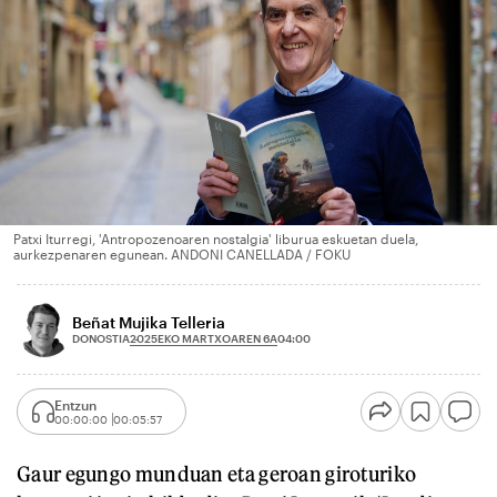
Patxi Iturregi, 'Antropozenoaren nostalgia' liburua eskuetan duela,
aurkezpenaren egunean. ANDONI CANELLADA / FOKU
Beñat Mujika Telleria
2025EKO MARTXOAREN 6A
DONOSTIA
04:00
Entzun
00:00:00
00:05:57
Gaur egungo munduan eta geroan giroturiko