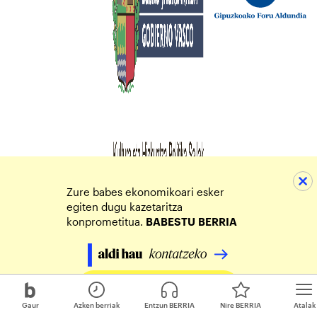
Zure babes ekonomikoari esker
egiten dugu kazetaritza
konprometitua.
BABESTU
BERRIA
Egin zure ekarpena
Gaur
Azken berriak
Entzun BERRIA
Nire BERRIA
Atalak