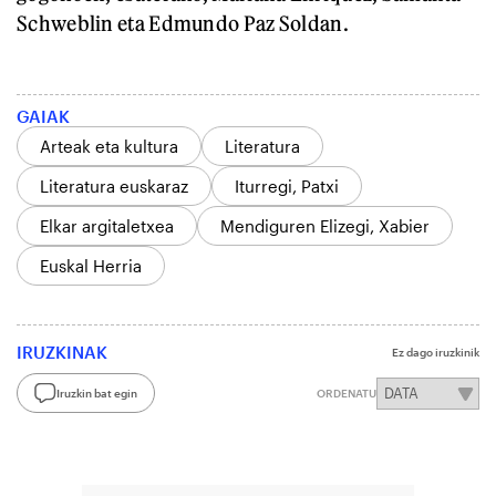
Schweblin eta Edmundo Paz Soldan.
GAIAK
Arteak eta kultura
Literatura
Literatura euskaraz
Iturregi, Patxi
Elkar argitaletxea
Mendiguren Elizegi, Xabier
Euskal Herria
IRUZKINAK
Ez dago iruzkinik
Iruzkin bat egin
ORDENATU