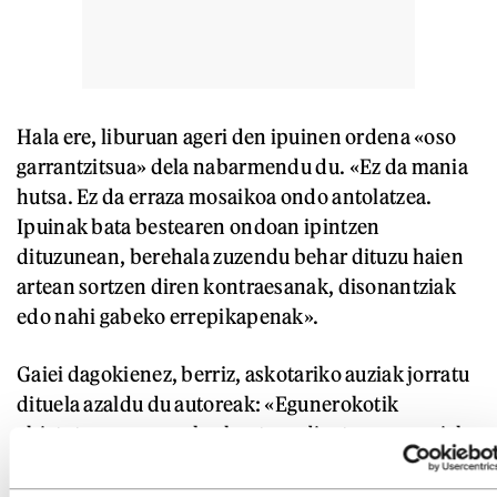
Hala ere, liburuan ageri den ipuinen ordena «oso
garrantzitsua» dela nabarmendu du. «Ez da mania
hutsa. Ez da erraza mosaikoa ondo antolatzea.
Ipuinak bata bestearen ondoan ipintzen
dituzunean, berehala zuzendu behar dituzu haien
artean sortzen diren kontraesanak, disonantziak
edo nahi gabeko errepikapenak».
Gaiei dagokienez, berriz, askotariko auziak jorratu
dituela azaldu du autoreak: «Egunerokotik
abiatuta, gaur egun loa kentzen diguten paranoiak
eta amets gaiztoak jorratu ditut». Besteak beste,
globalizazioa, negazionismoa, adimen artifiziala,