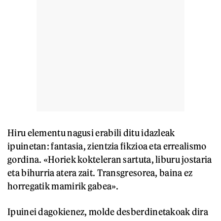
Hiru elementu nagusi erabili ditu idazleak
ipuinetan: fantasia, zientzia fikzioa eta errealismo
gordina. «Horiek kokteleran sartuta, liburu jostaria
eta bihurria atera zait. Transgresorea, baina ez
horregatik mamirik gabea».
Ipuinei dagokienez, molde desberdinetakoak dira