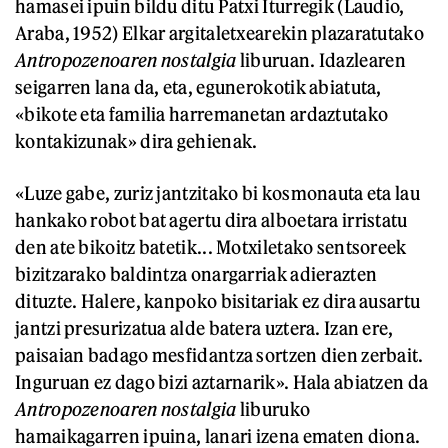
hamasei ipuin bildu ditu Patxi Iturregik (Laudio,
Araba, 1952) Elkar argitaletxearekin plazaratutako
Antropozenoaren nostalgia
liburuan. Idazlearen
seigarren lana da, eta, egunerokotik abiatuta,
«bikote eta familia harremanetan ardaztutako
kontakizunak» dira gehienak.
«Luze gabe, zuriz jantzitako bi kosmonauta eta lau
hankako robot bat agertu dira alboetara irristatu
den ate bikoitz batetik... Motxiletako sentsoreek
bizitzarako baldintza onargarriak adierazten
dituzte. Halere, kanpoko bisitariak ez dira ausartu
jantzi presurizatua alde batera uztera. Izan ere,
paisaian badago mesfidantza sortzen dien zerbait.
Inguruan ez dago bizi aztarnarik». Hala abiatzen da
Antropozenoaren nostalgia
liburuko
hamaikagarren ipuina, lanari izena ematen diona.