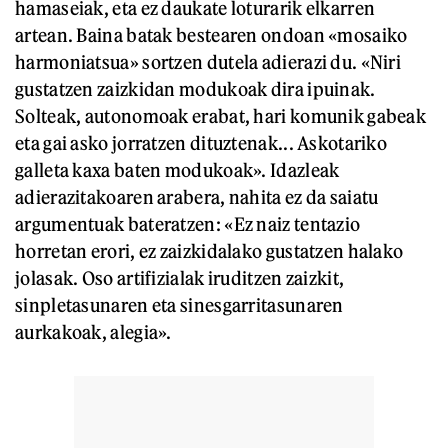
hamaseiak, eta ez daukate loturarik elkarren
artean. Baina batak bestearen ondoan «mosaiko
harmoniatsua» sortzen dutela adierazi du. «Niri
gustatzen zaizkidan modukoak dira ipuinak.
Solteak, autonomoak erabat, hari komunik gabeak
eta gai asko jorratzen dituztenak... Askotariko
galleta kaxa baten modukoak». Idazleak
adierazitakoaren arabera, nahita ez da saiatu
argumentuak bateratzen: «Ez naiz tentazio
horretan erori, ez zaizkidalako gustatzen halako
jolasak. Oso artifizialak iruditzen zaizkit,
sinpletasunaren eta sinesgarritasunaren
aurkakoak, alegia».