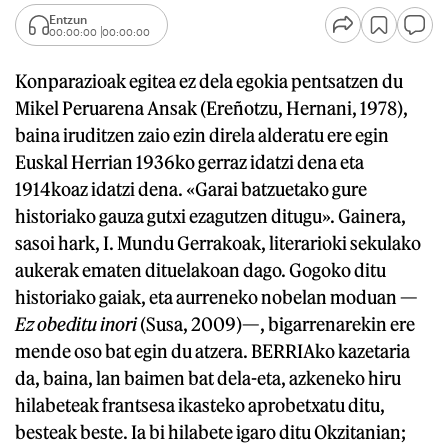
Entzun
00:00:00
00:00:00
Konparazioak egitea ez dela egokia pentsatzen du
Mikel Peruarena Ansak (Ereñotzu, Hernani, 1978),
baina iruditzen zaio ezin direla alderatu ere egin
Euskal Herrian 1936ko gerraz idatzi dena eta
1914koaz idatzi dena. «Garai batzuetako gure
historiako gauza gutxi ezagutzen ditugu». Gainera,
sasoi hark, I. Mundu Gerrakoak, literarioki sekulako
aukerak ematen dituelakoan dago. Gogoko ditu
historiako gaiak, eta aurreneko nobelan moduan —
Ez obeditu inori
(Susa, 2009)—, bigarrenarekin ere
mende oso bat egin du atzera. BERRIAko kazetaria
da, baina, lan baimen bat dela-eta, azkeneko hiru
hilabeteak frantsesa ikasteko aprobetxatu ditu,
besteak beste. Ia bi hilabete igaro ditu Okzitanian;