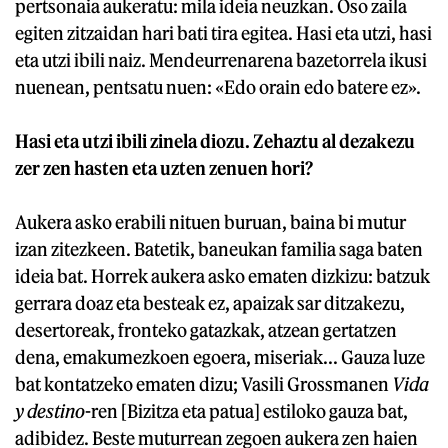
pertsonaia aukeratu: mila ideia neuzkan. Oso zaila
egiten zitzaidan hari bati tira egitea. Hasi eta utzi, hasi
eta utzi ibili naiz. Mendeurrenarena bazetorrela ikusi
nuenean, pentsatu nuen: «Edo orain edo batere ez».
Hasi eta utzi ibili zinela diozu. Zehaztu al dezakezu
zer zen hasten eta uzten zenuen hori?
Aukera asko erabili nituen buruan, baina bi mutur
izan zitezkeen. Batetik, baneukan familia saga baten
ideia bat. Horrek aukera asko ematen dizkizu: batzuk
gerrara doaz eta besteak ez, apaizak sar ditzakezu,
desertoreak, fronteko gatazkak, atzean gertatzen
dena, emakumezkoen egoera, miseriak... Gauza luze
bat kontatzeko ematen dizu; Vasili Grossmanen
Vida
y destino
-ren [Bizitza eta patua] estiloko gauza bat,
adibidez. Beste muturrean zegoen aukera zen haien