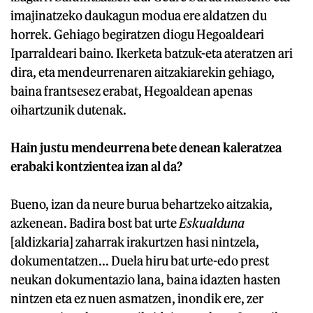
imajinatzeko daukagun modua ere aldatzen du
horrek. Gehiago begiratzen diogu Hegoaldeari
Iparraldeari baino. Ikerketa batzuk-eta ateratzen ari
dira, eta mendeurrenaren aitzakiarekin gehiago,
baina frantsesez erabat, Hegoaldean apenas
oihartzunik dutenak.
Hain justu mendeurrena bete denean kaleratzea
erabaki kontzientea izan al da?
Bueno, izan da neure burua behartzeko aitzakia,
azkenean. Badira bost bat urte
Eskualduna
[aldizkaria] zaharrak irakurtzen hasi nintzela,
dokumentatzen... Duela hiru bat urte-edo prest
neukan dokumentazio lana, baina idazten hasten
nintzen eta ez nuen asmatzen, inondik ere, zer