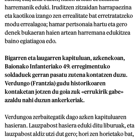
harremanik eduki. Iruditzen zitzaidan harrapaezina
eta kaotikoa izango zen errealitate bat erretratatzeko
modu errealagoa; hamar pertsonaia hartu eta gero
denek bukaeran haien artean harremana edukitzea
baino egiatiagoa edo.
Bigarren eta laugarren kapituluan, azkenekoan,
Baionako Infanteriako 49. erregimentuko
soldaduek gerran pasatu zutena kontatzen duzu.
Verdungo (Frantzia) gudu historikoaren
kontaketan jotzen du goia zuk «errukirik gabe»
azaldu nahi duzun ankerkeriak.
Verdungoa zerbaitegatik dago azken kapituluaren
hasieran. Lauzpabost hasiera eduki ditu liburuak, eta
lauzpabost aldiz utzi dut gero; hori zen horietako bat,