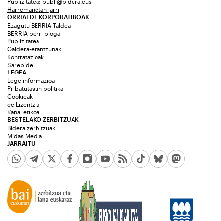
Publizitatea:
publi@bidera.eus
Harremanetan jarri
ORRIALDE KORPORATIBOAK
Ezagutu BERRIA Taldea
BERRIA berri bloga
Publizitatea
Galdera-erantzunak
Kontratazioak
Sarebide
LEGEA
Lege informazioa
Pribatutasun politika
Cookieak
cc Lizentzia
Kanal etikoa
BESTELAKO ZERBITZUAK
Bidera zerbitzuak
Midas Media
JARRAITU