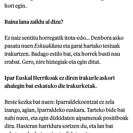
hori egin.
Baina lana zaildu al dizu?
Ez naiz sentitu horregatik itota-edo... Denbora asko
pasatu nuen
Eskualduna
eta garai hartako testuak
irakurtzen. Badago estilo bat, eta horrek busti nau
erabat. Gero, nire hiztegiak-eta egin ditut.
Ipar Euskal Herrikoak ez diren irakurle askori
ahalegin bat eskatuko die irakurketak.
Beste kezka bat nuen: Iparraldekoentzat ez zela
izango, agian, Iparraldeko euskara. Tarteko bide bat
nahi nuen, eta egin dizkidaten aipamenak positiboak
dira. Hasieran harridura sortzen du, eta lan bat