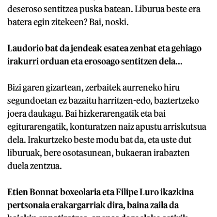
deseroso sentitzea puska batean. Liburua beste era
batera egin zitekeen? Bai, noski.
Laudorio bat da jendeak esatea zenbat eta gehiago
irakurri orduan eta erosoago sentitzen dela...
Bizi garen gizartean, zerbaitek aurreneko hiru
segundoetan ez bazaitu harritzen-edo, baztertzeko
joera daukagu. Bai hizkerarengatik eta bai
egiturarengatik, konturatzen naiz apustu arriskutsua
dela. Irakurtzeko beste modu bat da, eta uste dut
liburuak, bere osotasunean, bukaeran irabazten
duela zentzua.
Etien Bonnat boxeolaria eta Filipe Luro ikazkina
pertsonaia erakargarriak dira, baina zaila da