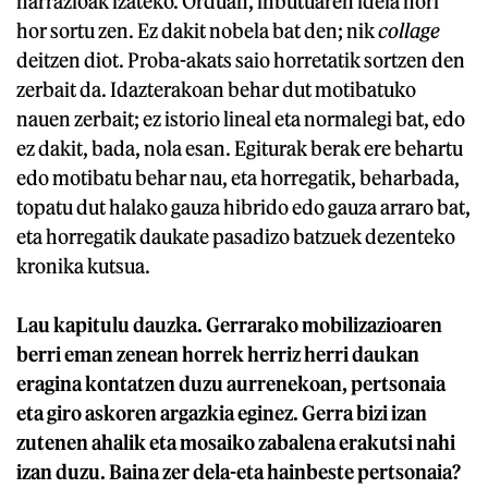
narrazioak izateko. Orduan, inbutuaren ideia hori
hor sortu zen. Ez dakit nobela bat den; nik
collage
deitzen diot. Proba-akats saio horretatik sortzen den
zerbait da. Idazterakoan behar dut motibatuko
nauen zerbait; ez istorio lineal eta normalegi bat, edo
ez dakit, bada, nola esan. Egiturak berak ere behartu
edo motibatu behar nau, eta horregatik, beharbada,
topatu dut halako gauza hibrido edo gauza arraro bat,
eta horregatik daukate pasadizo batzuek dezenteko
kronika kutsua.
Lau kapitulu dauzka. Gerrarako mobilizazioaren
berri eman zenean horrek herriz herri daukan
eragina kontatzen duzu aurrenekoan, pertsonaia
eta giro askoren argazkia eginez. Gerra bizi izan
zutenen ahalik eta mosaiko zabalena erakutsi nahi
izan duzu. Baina zer dela-eta hainbeste pertsonaia?