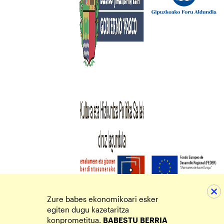
Zure babes ekonomikoari esker
egiten dugu kazetaritza
konprometitua.
BABESTU
BERRIA