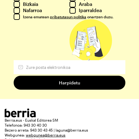
Bizkaia
Araba
Nafarroa
Iparraldea
Izena ematean
pribatutasun politika
onartzen duzu.
Berria.eus - Euskal Editorea SM
Telefonoa: 943 30 40 30
Bezero arreta: 943 30 43 45 | laguna@berria.eus
Webgunea:
webgunea@berria.eus