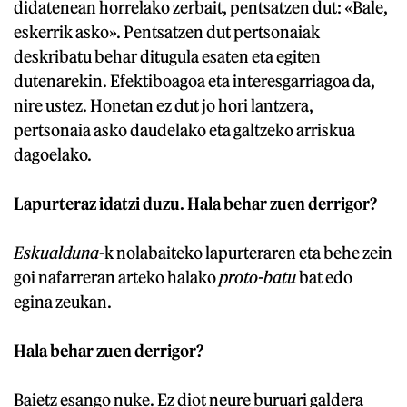
didatenean horrelako zerbait, pentsatzen dut: «Bale,
eskerrik asko». Pentsatzen dut pertsonaiak
deskribatu behar ditugula esaten eta egiten
dutenarekin. Efektiboagoa eta interesgarriagoa da,
nire ustez. Honetan ez dut jo hori lantzera,
pertsonaia asko daudelako eta galtzeko arriskua
dagoelako.
Lapurteraz idatzi duzu. Hala behar zuen derrigor?
Eskualduna
-k nolabaiteko lapurteraren eta behe zein
goi nafarreran arteko halako
proto-batu
bat edo
egina zeukan.
Hala behar zuen derrigor?
Baietz esango nuke. Ez diot neure buruari galdera