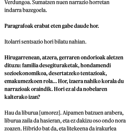
Verdungoa. Sumatzen nuen narrazio horretan
indarra bazegoela.
Paragrafoak erabat eten gabe daude hor.
Itolarri sentsazio hori bilatu nahian.
Hirugarrenean, atzera, gerraren ondorioak aletzen
dituzu: familia desegituraketak, hondamendi
sozioekonomikoa, desertatzeko tentazioak,
emakumezkoen rola... Hor, izaera nahiko korala du
narrazioak oraindik. Hori ez al da nobelaren
kalterako izan?
Hau da liburua [umorez]. Aipamen batzuen arabera,
liburua zaila da hasieran, eta ez dakizu oso ondo nora
zoazen. Hibrido bat da, eta litekeena da irakurlea