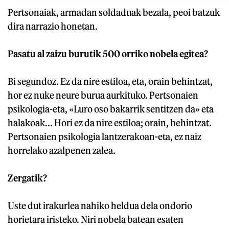
Pertsonaiak, armadan soldaduak bezala, peoi batzuk
dira narrazio honetan.
Pasatu al zaizu burutik 500 orriko nobela egitea?
Bi segundoz. Ez da nire estiloa, eta, orain behintzat,
hor ez nuke neure burua aurkituko. Pertsonaien
psikologia-eta, «Luro oso bakarrik sentitzen da» eta
halakoak... Hori ez da nire estiloa; orain, behintzat.
Pertsonaien psikologia lantzerakoan-eta, ez naiz
horrelako azalpenen zalea.
Zergatik?
Uste dut irakurlea nahiko heldua dela ondorio
horietara iristeko. Niri nobela batean esaten