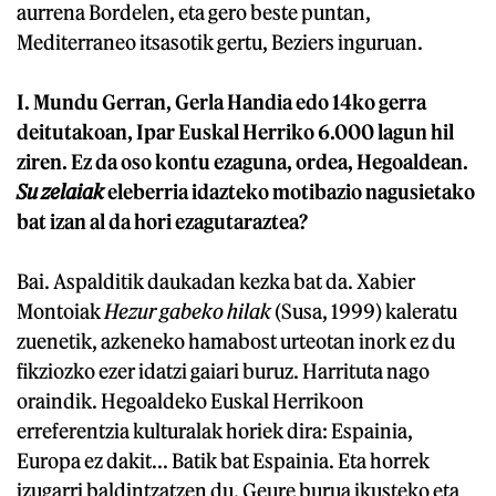
aurrena Bordelen, eta gero beste puntan,
Mediterraneo itsasotik gertu, Beziers inguruan.
I. Mundu Gerran, Gerla Handia edo 14ko gerra
deitutakoan, Ipar Euskal Herriko 6.000 lagun hil
ziren. Ez da oso kontu ezaguna, ordea, Hegoaldean.
Su zelaiak
eleberria idazteko motibazio nagusietako
bat izan al da hori ezagutaraztea?
Bai. Aspalditik daukadan kezka bat da. Xabier
Montoiak
Hezur gabeko hilak
(Susa, 1999) kaleratu
zuenetik, azkeneko hamabost urteotan inork ez du
fikziozko ezer idatzi gaiari buruz. Harrituta nago
oraindik. Hegoaldeko Euskal Herrikoon
erreferentzia kulturalak horiek dira: Espainia,
Europa ez dakit... Batik bat Espainia. Eta horrek
izugarri baldintzatzen du. Geure burua ikusteko eta