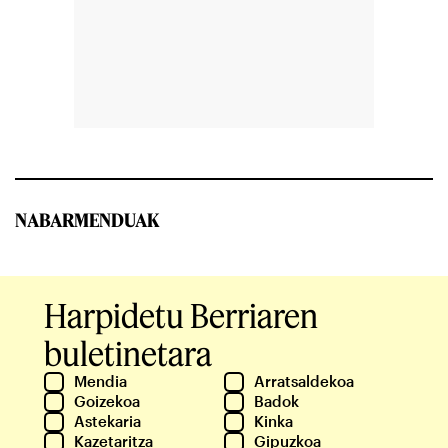
NABARMENDUAK
Harpidetu Berriaren
buletinetara
Mendia
Arratsaldekoa
Goizekoa
Badok
Astekaria
Kinka
Kazetaritza
Gipuzkoa