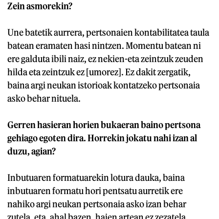
Zein asmorekin?
Une batetik aurrera, pertsonaien kontabilitatea taula
batean eramaten hasi nintzen. Momentu batean ni
ere galduta ibili naiz, ez nekien-eta zeintzuk zeuden
hilda eta zeintzuk ez [umorez]. Ez dakit zergatik,
baina argi neukan istorioak kontatzeko pertsonaia
asko behar nituela.
Gerren hasieran horien bukaeran baino pertsona
gehiago egoten dira. Horrekin jokatu nahi izan al
duzu, agian?
Inbutuaren formatuarekin lotura dauka, baina
inbutuaren formatu hori pentsatu aurretik ere
nahiko argi neukan pertsonaia asko izan behar
zutela, eta, ahal bazen, haien artean ez zezatela