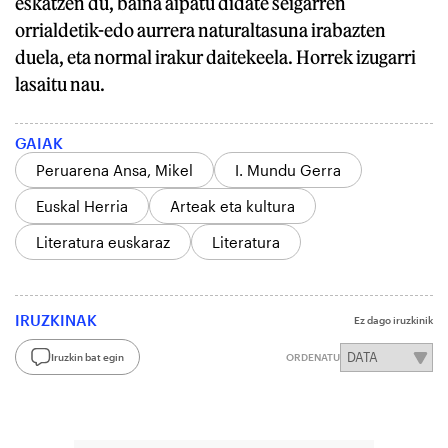
eskatzen du, baina aipatu didate seigarren
orrialdetik-edo aurrera naturaltasuna irabazten
duela, eta normal irakur daitekeela. Horrek izugarri
lasaitu nau.
GAIAK
Peruarena Ansa, Mikel
I. Mundu Gerra
Euskal Herria
Arteak eta kultura
Literatura euskaraz
Literatura
IRUZKINAK
Ez dago iruzkinik
Iruzkin bat egin
ORDENATU