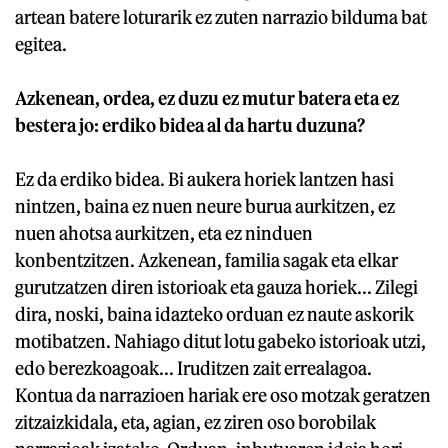
artean batere loturarik ez zuten narrazio bilduma bat
egitea.
Azkenean, ordea, ez duzu ez mutur batera eta ez
bestera jo: erdiko bidea al da hartu duzuna?
Ez da erdiko bidea. Bi aukera horiek lantzen hasi
nintzen, baina ez nuen neure burua aurkitzen, ez
nuen ahotsa aurkitzen, eta ez ninduen
konbentzitzen. Azkenean, familia sagak eta elkar
gurutzatzen diren istorioak eta gauza horiek... Zilegi
dira, noski, baina idazteko orduan ez naute askorik
motibatzen. Nahiago ditut lotu gabeko istorioak utzi,
edo berezkoagoak... Iruditzen zait errealagoa.
Kontua da narrazioen hariak ere oso motzak geratzen
zitzaizkidala, eta, agian, ez ziren oso borobilak