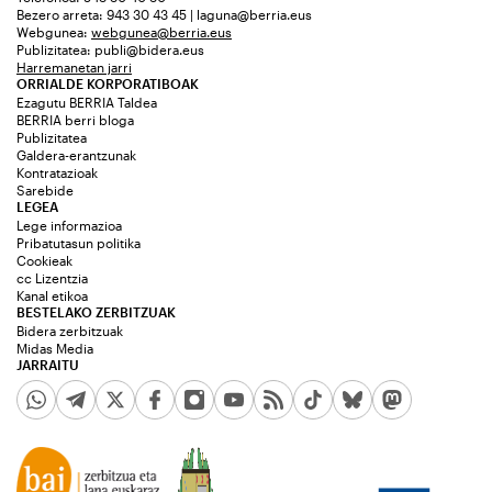
Bezero arreta: 943 30 43 45 | laguna@berria.eus
Webgunea:
webgunea@berria.eus
Publizitatea:
publi@bidera.eus
Harremanetan jarri
ORRIALDE KORPORATIBOAK
Ezagutu BERRIA Taldea
BERRIA berri bloga
Publizitatea
Galdera-erantzunak
Kontratazioak
Sarebide
LEGEA
Lege informazioa
Pribatutasun politika
Cookieak
cc Lizentzia
Kanal etikoa
BESTELAKO ZERBITZUAK
Bidera zerbitzuak
Midas Media
JARRAITU