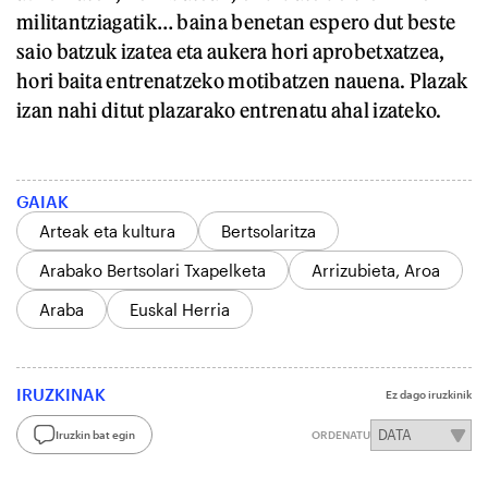
militantziagatik… baina benetan espero dut beste
saio batzuk izatea eta aukera hori aprobetxatzea,
hori baita entrenatzeko motibatzen nauena. Plazak
izan nahi ditut plazarako entrenatu ahal izateko.
GAIAK
Arteak eta kultura
Bertsolaritza
Arabako Bertsolari Txapelketa
Arrizubieta, Aroa
Araba
Euskal Herria
IRUZKINAK
Ez dago iruzkinik
Iruzkin bat egin
ORDENATU