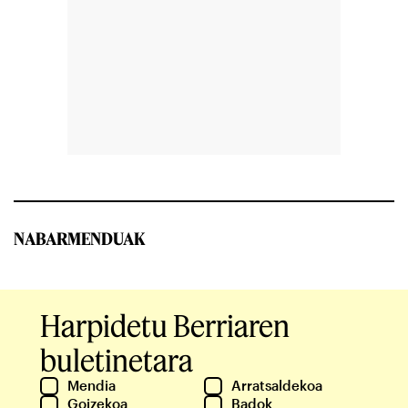
NABARMENDUAK
Harpidetu Berriaren
buletinetara
Mendia
Arratsaldekoa
Goizekoa
Badok