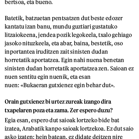
bertsoa, eta bueno.
Batetik, batzuetan pentsatzen dut beste edozer
kantatu izan banu, mundu guztiari gustatuko
litzaiokeena, jendea pozik legokeela, txalo gehiago
jasoko nituzkeela, eta abar, baina, bestetik, oso
inportantea iruditzen zait sinisten dudan
horretatik aportatzea. Egin nahi nuena benetan
sinisten dudan horretatik aportatzea zen. Saioan ez
nuen sentitu egin nuenik, eta esan
nuen: «Bukaeran gutxienez egin behar dut».
Orain gutxienez bi urtez zureak izango dira
txapelaren poza eta zama. Zer espero duzu?
Egia esan, espero dut saioak lortzeko bide bat
izatea, Arabatik kanpo saioak lortzekoa. Ez dut saio
asko izaten; hein batean, ez didate deitzen nire