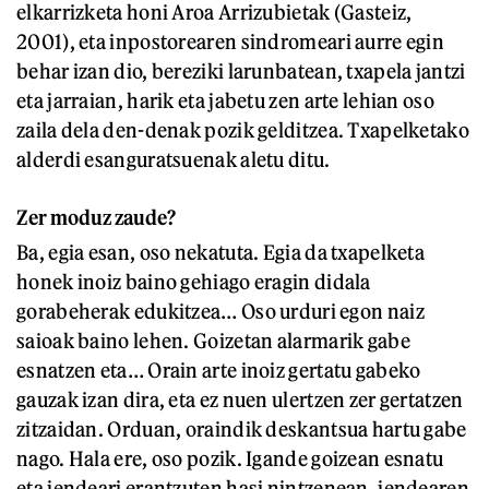
elkarrizketa honi Aroa Arrizubietak (Gasteiz,
2001), eta inpostorearen sindromeari aurre egin
behar izan dio, bereziki larunbatean, txapela jantzi
eta jarraian, harik eta jabetu zen arte lehian oso
zaila dela den-denak pozik gelditzea. Txapelketako
alderdi esanguratsuenak aletu ditu.
Zer moduz zaude?
Ba, egia esan, oso nekatuta. Egia da txapelketa
honek inoiz baino gehiago eragin didala
gorabeherak edukitzea… Oso urduri egon naiz
saioak baino lehen. Goizetan alarmarik gabe
esnatzen eta… Orain arte inoiz gertatu gabeko
gauzak izan dira, eta ez nuen ulertzen zer gertatzen
zitzaidan. Orduan, oraindik deskantsua hartu gabe
nago. Hala ere, oso pozik. Igande goizean esnatu
eta jendeari erantzuten hasi nintzenean, jendearen