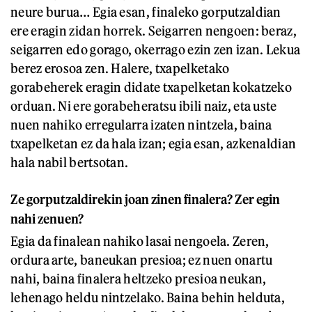
neure burua… Egia esan, finaleko gorputzaldian
ere eragin zidan horrek. Seigarren nengoen: beraz,
seigarren edo gorago, okerrago ezin zen izan. Lekua
berez erosoa zen. Halere, txapelketako
gorabeherek eragin didate txapelketan kokatzeko
orduan. Ni ere gorabeheratsu ibili naiz, eta uste
nuen nahiko erregularra izaten nintzela, baina
txapelketan ez da hala izan; egia esan, azkenaldian
hala nabil bertsotan.
Ze gorputzaldirekin joan zinen finalera? Zer egin
nahi zenuen?
Egia da finalean nahiko lasai nengoela. Zeren,
ordura arte, baneukan presioa; ez nuen onartu
nahi, baina finalera heltzeko presioa neukan,
lehenago heldu nintzelako. Baina behin helduta,