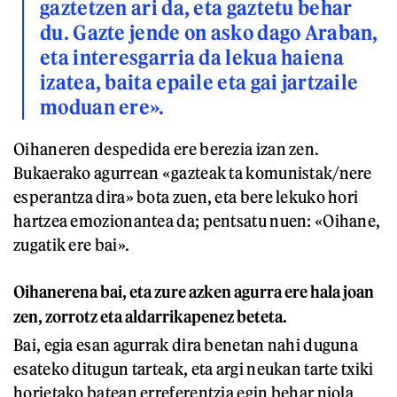
gaztetzen ari da, eta gaztetu behar
du. Gazte jende on asko dago Araban,
eta interesgarria da lekua haiena
izatea, baita epaile eta gai jartzaile
moduan ere».
Oihaneren despedida ere berezia izan zen.
Bukaerako agurrean «gazteak ta komunistak/nere
esperantza dira» bota zuen, eta bere lekuko hori
hartzea emozionantea da; pentsatu nuen: «Oihane,
zugatik ere bai».
Oihanerena bai, eta zure azken agurra ere hala joan
zen, zorrotz eta aldarrikapenez beteta.
Bai, egia esan agurrak dira benetan nahi duguna
esateko ditugun tarteak, eta argi neukan tarte txiki
horietako batean erreferentzia egin behar niola