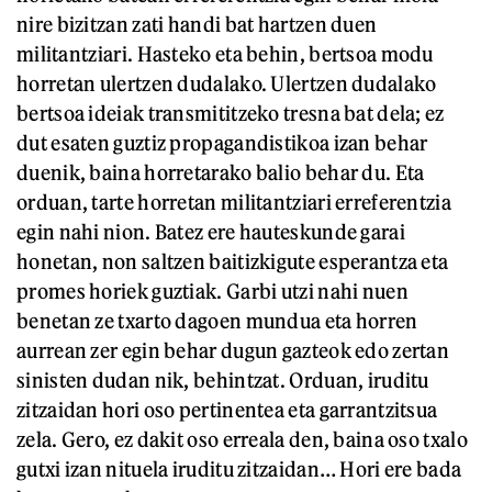
nire bizitzan zati handi bat hartzen duen
militantziari. Hasteko eta behin, bertsoa modu
horretan ulertzen dudalako. Ulertzen dudalako
bertsoa ideiak transmititzeko tresna bat dela; ez
dut esaten guztiz propagandistikoa izan behar
duenik, baina horretarako balio behar du. Eta
orduan, tarte horretan militantziari erreferentzia
egin nahi nion. Batez ere hauteskunde garai
honetan, non saltzen baitizkigute esperantza eta
promes horiek guztiak. Garbi utzi nahi nuen
benetan ze txarto dagoen mundua eta horren
aurrean zer egin behar dugun gazteok edo zertan
sinisten dudan nik, behintzat. Orduan, iruditu
zitzaidan hori oso pertinentea eta garrantzitsua
zela. Gero, ez dakit oso erreala den, baina oso txalo
gutxi izan nituela iruditu zitzaidan… Hori ere bada