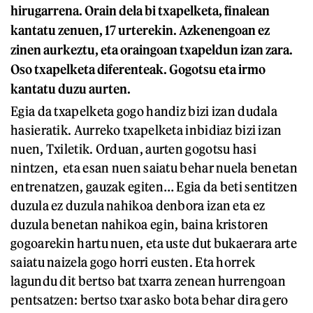
hirugarrena. Orain dela bi txapelketa, finalean
kantatu zenuen, 17 urterekin. Azkenengoan ez
zinen aurkeztu, eta oraingoan txapeldun izan zara.
Oso txapelketa diferenteak. Gogotsu eta irmo
kantatu duzu aurten.
Egia da txapelketa gogo handiz bizi izan dudala
hasieratik. Aurreko txapelketa inbidiaz bizi izan
nuen, Txiletik. Orduan, aurten gogotsu hasi
nintzen, eta esan nuen saiatu behar nuela benetan
entrenatzen, gauzak egiten… Egia da beti sentitzen
duzula ez duzula nahikoa denbora izan eta ez
duzula benetan nahikoa egin, baina kristoren
gogoarekin hartu nuen, eta uste dut bukaerara arte
saiatu naizela gogo horri eusten. Eta horrek
lagundu dit bertso bat txarra zenean hurrengoan
pentsatzen: bertso txar asko bota behar dira gero