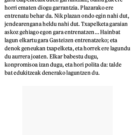
horri ematen diogu garrantzia. Plazarako ere
entrenatu behar da. Nik plazan ondo egin nahi dut,
jendearengana heldu nahi dut. Txapelketa garaian
askoz gehiago egon gara entrenatzen… Hainbat
lagun elkartu gara Gasteizen entrenatzeko; eta
denok geneukan txapelketa, eta horrek ere lagundu
du aurrera joaten. Elkar babestu dugu,
konpromisoa izan dugu, eta hori polita da: talde
bat edukitzeak denerako laguntzen du.