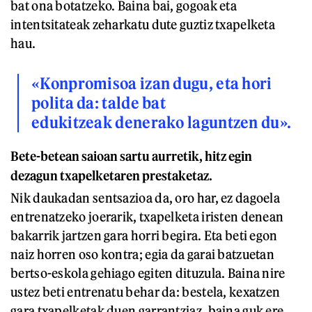
bat ona botatzeko. Baina bai, gogoak eta
intentsitateak zeharkatu dute guztiz txapelketa
hau.
«Konpromisoa izan dugu, eta hori
polita da: talde bat
edukitzeak denerako laguntzen du».
Bete-betean saioan sartu aurretik, hitz egin
dezagun txapelketaren prestaketaz.
Nik daukadan sentsazioa da, oro har, ez dagoela
entrenatzeko joerarik, txapelketa iristen denean
bakarrik jartzen gara horri begira. Eta beti egon
naiz horren oso kontra; egia da garai batzuetan
bertso-eskola gehiago egiten dituzula. Baina nire
ustez beti entrenatu behar da: bestela, kexatzen
gara txapelketak duen garrantziaz, baina guk ere