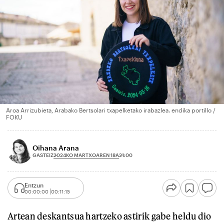
Aroa Arrizubieta, Arabako Bertsolari txapelketako irabazlea. endika portillo /
FOKU
Oihana Arana
2024KO MARTXOAREN 18A
GASTEIZ
21:00
Entzun
00:00:00
00:11:15
Artean deskantsua hartzeko astirik gabe heldu dio