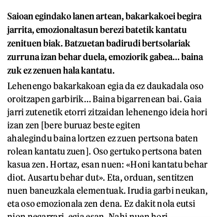
Saioan egindako lanen artean, bakarkakoei begira
jarrita, emozionaltasun berezi batetik kantatu
zenituen biak. Batzuetan badirudi bertsolariak
zurruna izan behar duela, emoziorik gabea… baina
zuk ez zenuen hala kantatu.
Lehenengo bakarkakoan egia da ez daukadala oso
oroitzapen garbirik… Baina bigarrenean bai. Gaia
jarri zutenetik etorri zitzaidan lehenengo ideia hori
izan zen [bere buruaz beste egiten
ahalegindu baina lortzen ez zuen pertsona baten
rolean kantatu zuen]. Oso gertuko pertsona baten
kasua zen. Hortaz, esan nuen: «Honi kantatu behar
diot. Ausartu behar dut». Eta, orduan, sentitzen
nuen baneuzkala elementuak. Irudia garbi neukan,
eta oso emozionala zen dena. Ez dakit nola eutsi
nion negarrari, egia esan. Nahi nuen hori