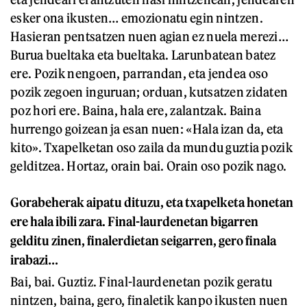
esker ona ikusten… emozionatu egin nintzen.
Hasieran pentsatzen nuen agian ez nuela merezi…
Burua bueltaka eta bueltaka. Larunbatean batez
ere. Pozik nengoen, parrandan, eta jendea oso
pozik zegoen inguruan; orduan, kutsatzen zidaten
poz hori ere. Baina, hala ere, zalantzak. Baina
hurrengo goizean ja esan nuen: «Hala izan da, eta
kito». Txapelketan oso zaila da mundu guztia pozik
gelditzea. Hortaz, orain bai. Orain oso pozik nago.
Gorabeherak aipatu dituzu, eta txapelketa honetan
ere hala ibili zara. Final-laurdenetan bigarren
gelditu zinen, finalerdietan seigarren, gero finala
irabazi…
Bai, bai. Guztiz. Final-laurdenetan pozik geratu
nintzen, baina, gero, finaletik kanpo ikusten nuen