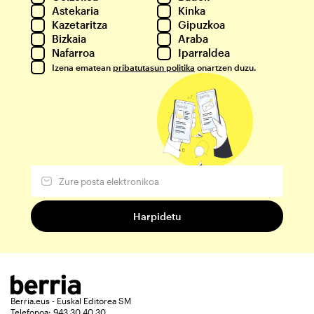
Astekaria
Kinka
Kazetaritza
Gipuzkoa
Bizkaia
Araba
Nafarroa
Iparraldea
Izena ematean
pribatutasun politika
onartzen duzu.
Berria.eus - Euskal Editorea SM
Telefonoa: 943 30 40 30