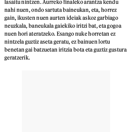
lasaitu nintzen. Aurreko finaleko arantza kendu
nahi nuen, ondo sartuta baineukan, eta, horrez
gain, ikusten nuen aurten ideiak askoz garbiago
neuzkala, baneukala gaiekiko iritzi bat, eta gogoa
nuen hori ateratzeko. Esango nuke horretan ez
nintzela guztiz aseta geratu, ez bainuen lortu
benetan gai batzuetan iritzia bota eta guztiz gustura
geratzerik.