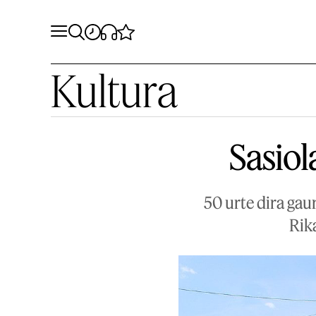
Kultura
Sasiol
50 urte dira gau
Rik