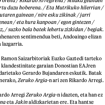
 orena / Rikardo Arregirena / Milaka geunden
rtu duzu hoberena. / Eta Mutrikuko hilerrian /
taren gainean / nire esku zikinak / jarri
enean / eta hura kanpoan / egon gintezen /
, / suzko bala batek lehertu zizkidan / begiak.
uhenaren sentimendua beti, Andoaingo elizan
 lazgarria.
a Ramon Saizarbitoriak Euzko Gaztedi tarteko
, klandestinitate garaian Donostian EAJren
idarietako Gerardo Bujandaren eskutik. Batak
enerako,
Zeruko Argia-
n ari zen Rikardo Arregi.
ardo Arregi
Zeruko Argia
-n idazten, eta han ez
una
eta
Jakin
aldizkarietan ere. Eta hantxe