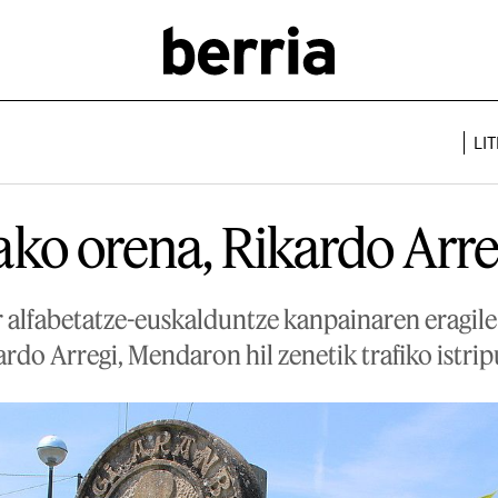
LI
ako orena, Rikardo Arr
r alfabetatze-euskalduntze kanpainaren eragile 
ardo Arregi, Mendaron hil zenetik trafiko istrip