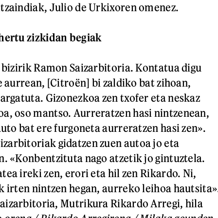
tzaindiak, Julio de Urkixoren omenez.
hertu zizkidan begiak
, bizirik Ramon Saizarbitoria. Kontatua digu
e aurrean, [Citroën] bi zaldiko bat zihoan,
kargatuta. Gizonezkoa zen txofer eta neskaz
a, oso mantso. Aurreratzen hasi nintzenean,
auto bat ere furgoneta aurreratzen hasi zen».
arbitoriak gidatzen zuen autoa jo eta
n. «Konbentzituta nago atzetik jo gintuztela.
ea ireki zen, erori eta hil zen Rikardo. Ni,
k irten nintzen hegan, aurreko leihoa hautsita»
izarbitoria, Mutrikura Rikardo Arregi, hila