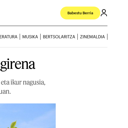
Babestu Berria
TERATURA
MUSIKA
BERTSOLARITZA
ZINEMALDIA
egirena
eta ikur nagusia,
uan.