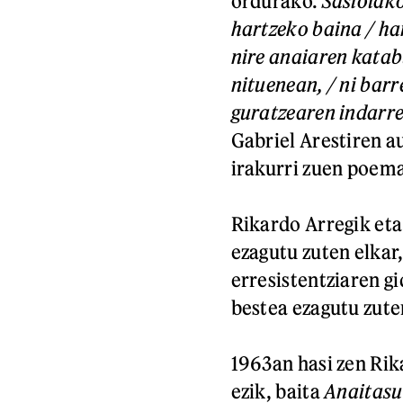
ordurako.
Sasiolako
hartzeko baina / ha
nire anaiaren katabu
nituenean, / ni barr
guratzearen indarrez
Gabriel Arestiren a
irakurri zuen poema
Rikardo Arregik et
ezagutu zuten elkar
erresistentziaren g
bestea ezagutu zut
1963an hasi zen Rik
ezik, baita
Anaitas