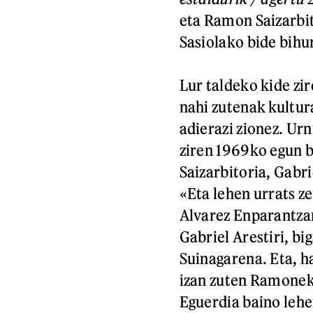
eta Ramon Saizarbi
Sasiolako bide bihur
Lur taldeko kide zi
nahi zutenak kultura
adierazi zionez. Ur
ziren 1969ko egun 
Saizarbitoria, Gabri
«Eta lehen urrats ze
Alvarez Enparantz
Gabriel Arestiri, b
Suinagarena. Eta, h
izan zuten Ramonek 
Eguerdia baino lehe