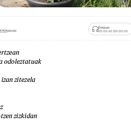
Entzun
N 10A
00:00
00:00:00
00:00:00
ertzean
ta
odoleztatuak
izan zitezela
ez
otzen
zizkidan