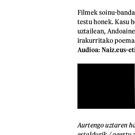
Filmek soinu-banda 
testu honek. Kasu h
uztailean, Andoaine
irakurritako poema,
Audioa: Naiz.eus-et
Aurtengo uztaren h
estaldurik / agertu 