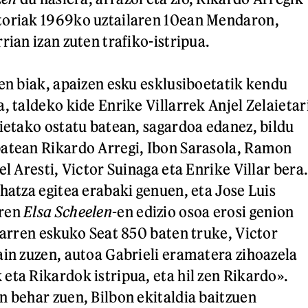
toriak 1969ko uztailaren 10ean Mendaron,
rian izan zuten trafiko-istripua.
ren biak, apaizen esku esklusiboetatik kendu
, taldeko kide Enrike Villarrek Anjel Zelaietar
nietako ostatu batean, sagardoa edanez, bildu
batean Rikardo Arregi, Ibon Sarasola, Ramon
el Aresti, Victor Suinaga eta Enrike Villar bera
hatza egitea erabaki genuen, eta Jose Luis
aren
Elsa Scheelen
-en edizio osoa erosi genion
igarren eskuko Seat 850 baten truke, Victor
ain zuzen, autoa Gabrieli eramatera zihoazela
eta Rikardok istripua, eta hil zen Rikardo».
n behar zuen, Bilbon ekitaldia baitzuen