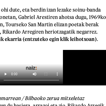
ohi dute, eta berdin izan lezake soinu-banda
onetan, Gabriel Arestiren ahotsa dugu, 1969k
n, Tourseko San Martin elizan poetak berak
 Rikardo Arregiren heriotzagatik negarrez.
ik ekarria (entzuteko egin klik leihotxoan)
.
amarrean / Bilbaoko zerua mitxeletaz
zen
du hasiera, arrazoi eta zio, Rikardo Arregik