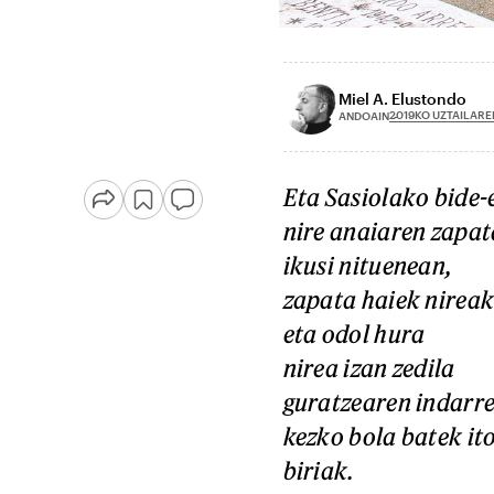
Miel A. Elustondo
2019KO UZTAILARE
ANDOAIN
Eta Sasiolako bide-
nire anaiaren zapa
ikusi nituenean,
zapata haiek nireak 
eta odol hura
nirea izan zedila
guratzearen indarr
kezko bola batek it
biriak.