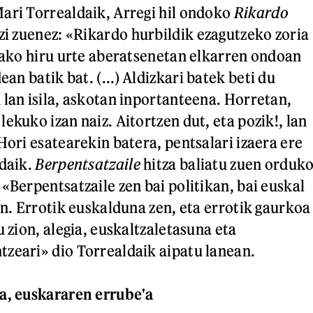
ari Torrealdaik, Arregi hil ondoko
Rikardo
zi zuenez: «Rikardo hurbildik ezagutzeko zoria
tzako hiru urte aberatsenetan elkarren ondoan
ean batik bat. (...) Aldizkari batek beti du
 lan isila, askotan inportanteena. Horretan,
ekuko izan naiz. Aitortzen dut, eta pozik!, lan
Hori esatearekin batera, pentsalari izaera ere
ldaik.
Berpentsatzaile
hitza baliatu zuen orduk
«Berpentsatzaile zen bai politikan, bai euskal
an. Errotik euskalduna zen, eta errotik gaurkoa
u zion, alegia, euskaltzaletasuna eta
zeari» dio Torrealdaik aipatu lanean.
a, euskararen errube'a