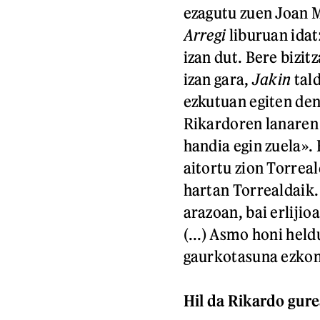
ezagutu zuen Joan M
Arregi
liburuan idat
izan dut. Bere bizi
izan gara,
Jakin
tald
ezkutuan egiten den
Rikardoren lanaren l
handia egin zuela». 
aitortu zion Torrea
hartan Torrealdaik. 
arazoan, bai erlijio
(...) Asmo honi held
gaurkotasuna ezkont
Hil da Rikardo gure