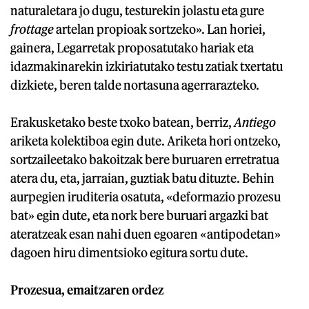
naturaletara jo dugu, testurekin jolastu eta gure
frottage
artelan propioak sortzeko». Lan horiei,
gainera, Legarretak proposatutako hariak eta
idazmakinarekin izkiriatutako testu zatiak txertatu
dizkiete, beren talde nortasuna agerrarazteko.
Erakusketako beste txoko batean, berriz,
Antiego
ariketa kolektiboa egin dute. Ariketa hori ontzeko,
sortzaileetako bakoitzak bere buruaren erretratua
atera du, eta, jarraian, guztiak batu dituzte. Behin
aurpegien iruditeria osatuta, «deformazio prozesu
bat» egin dute, eta nork bere buruari argazki bat
ateratzeak esan nahi duen egoaren «antipodetan»
dagoen hiru dimentsioko egitura sortu dute.
Prozesua, emaitzaren ordez