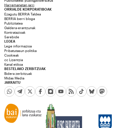
Publizitatea:
publi@bidera.eus
Harremanetan jarri
ORRIALDE KORPORATIBOAK
Ezagutu BERRIA Taldea
BERRIA berri bloga
Publizitatea
Galdera-erantzunak
Kontratazioak
Sarebide
LEGEA
Lege informazioa
Pribatutasun politika
Cookieak
cc Lizentzia
Kanal etikoa
BESTELAKO ZERBITZUAK
Bidera zerbitzuak
Midas Media
JARRAITU