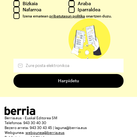
Bizkaia
Araba
Nafarroa
Iparraldea
Izena ematean
pribatutasun politika
onartzen duzu.
Berria.eus - Euskal Editorea SM
Telefonoa: 943 30 40 30
Bezero arreta: 943 30 43 45 | laguna@berria.eus
Webgunea:
webgunea@berria.eus