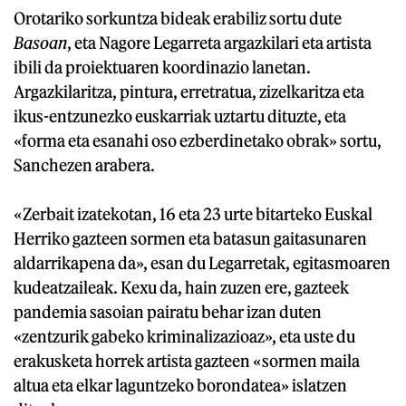
Orotariko sorkuntza bideak erabiliz sortu dute
Basoan
, eta Nagore Legarreta argazkilari eta artista
ibili da proiektuaren koordinazio lanetan.
Argazkilaritza, pintura, erretratua, zizelkaritza eta
ikus-entzunezko euskarriak uztartu dituzte, eta
«forma eta esanahi oso ezberdinetako obrak» sortu,
Sanchezen arabera.
«Zerbait izatekotan, 16 eta 23 urte bitarteko Euskal
Herriko gazteen sormen eta batasun gaitasunaren
aldarrikapena da», esan du Legarretak, egitasmoaren
kudeatzaileak. Kexu da, hain zuzen ere, gazteek
pandemia sasoian pairatu behar izan duten
«zentzurik gabeko kriminalizazioaz», eta uste du
erakusketa horrek artista gazteen «sormen maila
altua eta elkar laguntzeko borondatea» islatzen