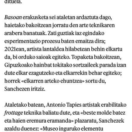
dituela.
Basoan
erakusketa sei ataletan ardaztuta dago,
haietako bakoitzean jorratu den arte teknikaren
arabera banatuak. Zati guztiak iaz egindako
esperimentazio prozesu baten emaitza dira;
2021ean, artista lantaldea hilabetean behin elkartu
da, bi orduko saioak egiteko. Topaketa bakoitzean,
Gipuzkoako hainbat tokitako sortzaileek parada izan
dute elkar ezagutzeko eta elkarrekin behar egiteko;
horrek «elkarren arteko ehuntzea» sortu du,
Sanchezen iritziz.
Ataletako batean, Antonio Tapies artistak erabilitako
frottage
teknika baliatu dute, eta «beste molde batez
eta haien eremura eramanda» plazaratu, Sanchezek
azaldu duenez: «Museo inguruko elementu