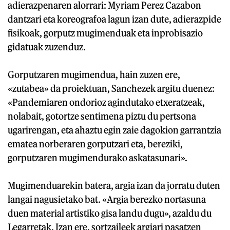
adierazpenaren alorrari: Myriam Perez Cazabon
dantzari eta koreografoa lagun izan dute, adierazpide
fisikoak, gorputz mugimenduak eta inprobisazio
gidatuak zuzenduz.
Gorputzaren mugimendua, hain zuzen ere,
«zutabea» da proiektuan, Sanchezek argitu duenez:
«Pandemiaren ondorioz agindutako etxeratzeak,
nolabait, gotortze sentimena piztu du pertsona
ugarirengan, eta ahaztu egin zaie dagokion garrantzia
ematea norberaren gorputzari eta, bereziki,
gorputzaren mugimendurako askatasunari».
Mugimenduarekin batera, argia izan da jorratu duten
langai nagusietako bat. «Argia berezko nortasuna
duen material artistiko gisa landu dugu», azaldu du
Legarretak. Izan ere, sortzaileek argiari pasatzen