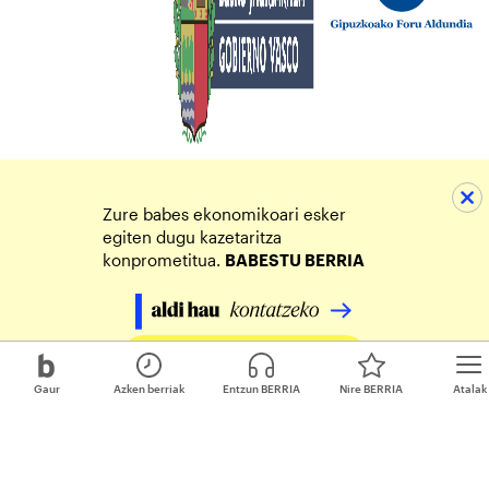
Zure babes ekonomikoari esker
egiten dugu kazetaritza
konprometitua.
BABESTU BERRIA
Egin zure ekarpena
Gaur
Azken berriak
Entzun BERRIA
Nire BERRIA
Atalak