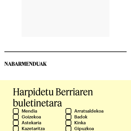
NABARMENDUAK
Harpidetu Berriaren
buletinetara
Mendia
Arratsaldekoa
Goizekoa
Badok
Astekaria
Kinka
Kazetaritza
Gipuzkoa