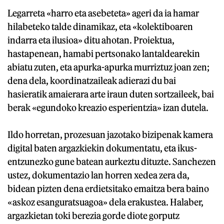
Legarreta «harro eta asebeteta» ageri da ia hamar
hilabeteko talde dinamikaz, eta «kolektiboaren
indarra eta ilusioa» ditu ahotan. Proiektua,
hastapenean, hamabi pertsonako lantaldearekin
abiatu zuten, eta apurka-apurka murriztuz joan zen;
dena dela, koordinatzaileak adierazi du bai
hasieratik amaierara arte iraun duten sortzaileek, bai
berak «egundoko kreazio esperientzia» izan dutela.
Ildo horretan, prozesuan jazotako bizipenak kamera
digital baten argazkiekin dokumentatu, eta ikus-
entzunezko gune batean aurkeztu dituzte. Sanchezen
ustez, dokumentazio lan horren xedea zera da,
bidean pizten dena erdietsitako emaitza bera baino
«askoz esanguratsuagoa» dela erakustea. Halaber,
argazkietan toki berezia gorde diote gorputz