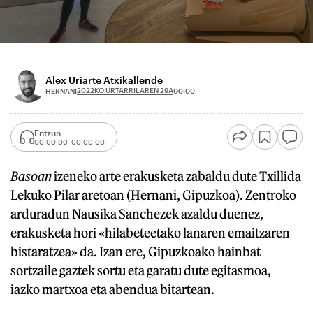
Alex Uriarte Atxikallende
2022KO URTARRILAREN 29A
HERNANI
00:00
Entzun
00:00:00
00:00:00
Basoan
izeneko arte erakusketa zabaldu dute Txillida
Lekuko Pilar aretoan (Hernani, Gipuzkoa). Zentroko
arduradun Nausika Sanchezek azaldu duenez,
erakusketa hori «hilabeteetako lanaren emaitzaren
bistaratzea» da. Izan ere, Gipuzkoako hainbat
sortzaile gaztek sortu eta garatu dute egitasmoa,
iazko martxoa eta abendua bitartean.