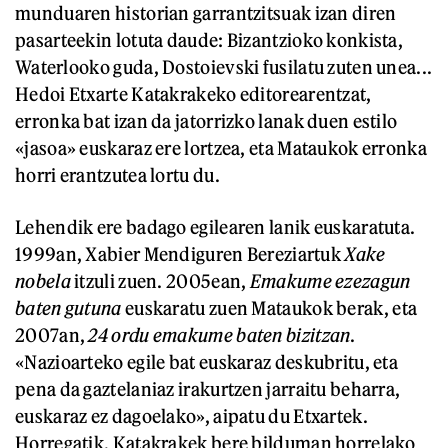
munduaren historian garrantzitsuak izan diren
pasarteekin lotuta daude: Bizantzioko konkista,
Waterlooko guda, Dostoievski fusilatu zuten unea...
Hedoi Etxarte Katakrakeko editorearentzat,
erronka bat izan da jatorrizko lanak duen estilo
«jasoa» euskaraz ere lortzea, eta Mataukok erronka
horri erantzutea lortu du.
Lehendik ere badago egilearen lanik euskaratuta.
1999an, Xabier Mendiguren Bereziartuk
Xake
nobela
itzuli zuen. 2005ean,
Emakume ezezagun
baten gutuna
euskaratu zuen Mataukok berak, eta
2007an,
24 ordu emakume baten bizitzan
.
«Nazioarteko egile bat euskaraz deskubritu, eta
pena da gaztelaniaz irakurtzen jarraitu beharra,
euskaraz ez dagoelako», aipatu du Etxartek.
Horregatik, Katakrakek bere bilduman horrelako