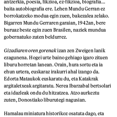
antzerkia, poesia, fikzioa, ez-fikzioa, biografia...
baita autobiografia ere. Lehen Mundu Gerran ez
borrokatzeko modua egin zuen, bakezalea zelako.
Bigarren Mundu Gerraren garaian, 1942an, bere
buruaz beste egin zuen Brasilen, naziek mundua
gobernatuko zuten beldurrez.
Gizadiaren oren gorenak
izan zen Zweigen lanik
ezagunena. Hogei urte baino gehiago igaro zituen
liburu horretan lanean. Orain, hura sortu eta ia
ehun urtera, euskaraz irakurri ahal izango da.
Edorta Mataukok euskaratu du, eta Katakrak
argitaletxeak argitaratu. Nerea Ibarzabal bertsolari
eta idazleak ondu du hitzatzea. Atzo aurkeztu
zuten, Donostiako liburutegi nagusian.
Hamalau miniatura historikoz osatuta dago, eta