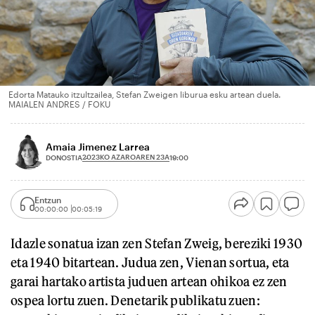
Edorta Matauko itzultzailea, Stefan Zweigen liburua esku artean duela.
MAIALEN ANDRES / FOKU
Amaia Jimenez Larrea
2023KO AZAROAREN 23A
DONOSTIA
19:00
Entzun
00:00:00
00:05:19
Idazle sonatua izan zen Stefan Zweig, bereziki 1930
eta 1940 bitartean. Judua zen, Vienan sortua, eta
garai hartako artista juduen artean ohikoa ez zen
ospea lortu zuen. Denetarik publikatu zuen: