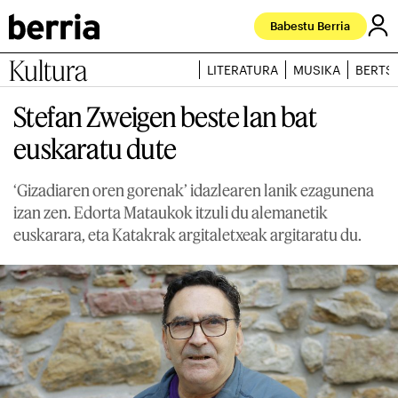
Babestu Berria
Kultura
LITERATURA
MUSIKA
BERTS
Stefan Zweigen beste lan bat
euskaratu dute
‘Gizadiaren oren gorenak’ idazlearen lanik ezagunena
izan zen. Edorta Mataukok itzuli du alemanetik
euskarara, eta Katakrak argitaletxeak argitaratu du.