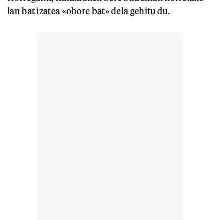
lan bat izatea «ohore bat» dela gehitu du.