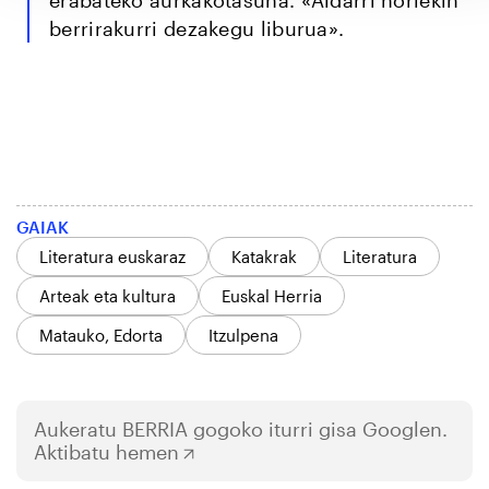
berrirakurri dezakegu liburua».
GAIAK
Literatura euskaraz
Katakrak
Literatura
Arteak eta kultura
Euskal Herria
Matauko, Edorta
Itzulpena
Aukeratu
BERRIA
gogoko iturri gisa Googlen.
Aktibatu hemen