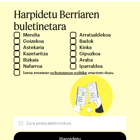
Harpidetu Berriaren
buletinetara
Mendia
Arratsaldekoa
Goizekoa
Badok
Astekaria
Kinka
Kazetaritza
Gipuzkoa
Bizkaia
Araba
Nafarroa
Iparraldea
Izena ematean
pribatutasun politika
onartzen duzu.