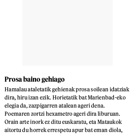
Prosa baino gehiago
Hamalau ataletatik gehienak prosa soilean idatziak
dira, hiru izan ezik. Horietatik bat Marienbad-eko
elegia da, zazpigarren atalean ageri dena.
Poemaren zortzi hexametro ageri dira liburuan.
Orain arte inork ez ditu euskaratu, eta Mataukok
aitortu du horrek errespetu apur bat eman diola,