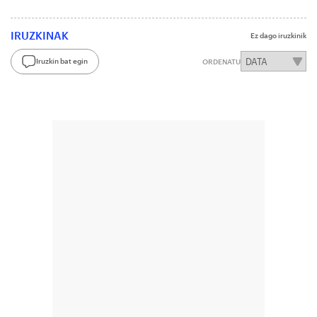
IRUZKINAK
Ez dago iruzkinik
Iruzkin bat egin
ORDENATU