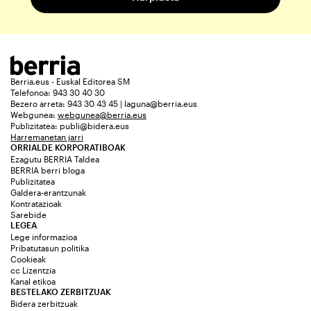
Berria.eus - Euskal Editorea SM
Telefonoa: 943 30 40 30
Bezero arreta: 943 30 43 45 | laguna@berria.eus
Webgunea:
webgunea@berria.eus
Publizitatea:
publi@bidera.eus
Harremanetan jarri
ORRIALDE KORPORATIBOAK
Ezagutu BERRIA Taldea
BERRIA berri bloga
Publizitatea
Galdera-erantzunak
Kontratazioak
Sarebide
LEGEA
Lege informazioa
Pribatutasun politika
Cookieak
cc Lizentzia
Kanal etikoa
BESTELAKO ZERBITZUAK
Bidera zerbitzuak