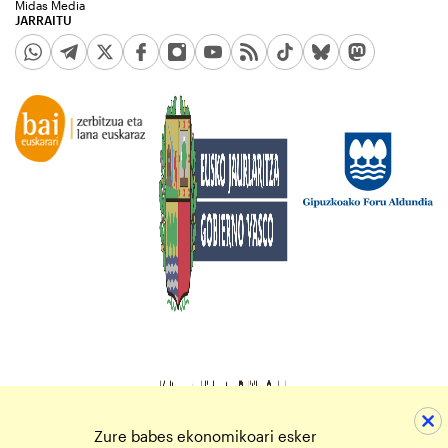
Midas Media
JARRAITU
Zure babes ekonomikoari esker