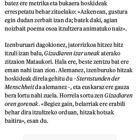
batez ere metrika eta bukaera hoskideak
errespetatu behar zituelako: «Azkenean, gustura
egin dudan zerbait izan da; batek daki, agian
noizbait poema osoa itzultzera animatuko naiz».
Izenburuari dagokionez, jatorrizkoa hitzez hitz
itzuli izan balu,
Gizadiaren izar uneak
aterako
zitzaion Mataukori. Hala ere, beste zentzu bat ere
eman nahi izan zion. Alemanez, izenburuko hitzak
hoskideak direla gehitu du –
Sternstunden der
Menschheit
da alemanez–, eta euskaraz ere gauza
bera lortu nahi zuela. Horrela sortu zen
Gizadiaren
oren gorenak
. «Begiez gain, belarriak ere erabili
behar dira itzultzeko orduan, hitzak hotsak
baitira», esan du.