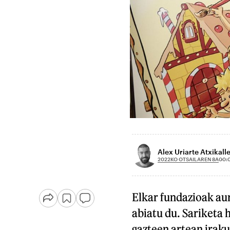
Alex Uriarte Atxikall
2022KO OTSAILAREN 8A
00:
Elkar fundazioak aur
abiatu du. Sariketa 
gazteen artean iraku