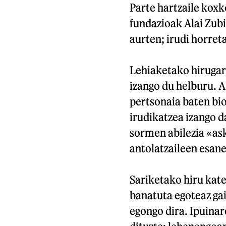
Parte hartzaile koxk
fundazioak Alai Zub
aurten; irudi horret
Lehiaketako hirugarr
izango du helburu. A
pertsonaia baten bio
irudikatzea izango d
sormen abilezia «ask
antolatzaileen esane
Sariketako hiru kate
banatuta egoteaz gai
egongo dira. Ipuinare