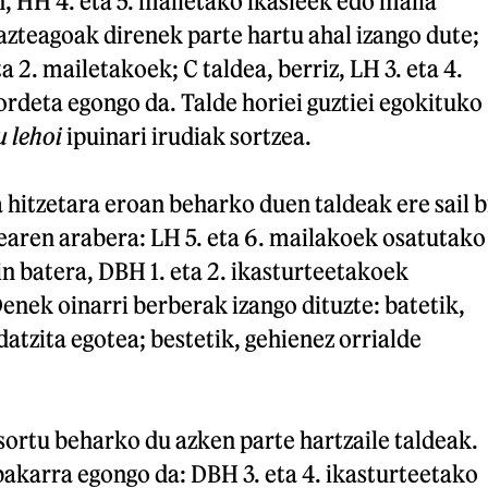
, HH 4. eta 5. mailetako ikasleek edo maila
zteagoak direnek parte hartu ahal izango dute;
a 2. mailetakoek; C taldea, berriz, LH 3. eta 4.
ordeta egongo da. Talde horiei guztiei egokituko
u lehoi
ipuinari irudiak sortzea.
hitzetara eroan beharko duen taldeak ere sail b
tearen arabera: LH 5. eta 6. mailakoek osatutako
in batera, DBH 1. eta 2. ikasturteetakoek
enek oinarri berberak izango dituzte: batetik,
datzita egotea; bestetik, gehienez orrialde
ortu beharko du azken parte hartzaile taldeak.
bakarra egongo da: DBH 3. eta 4. ikasturteetako