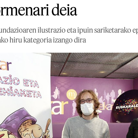
rmenari deia
undazioaren ilustrazio eta ipuin sariketarako e
o hiru kategoria izango dira