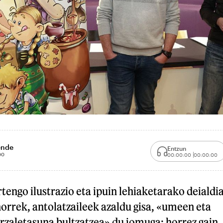
ende
Entzun
00
00:00:00
00:00:00
tengo ilustrazio eta ipuin lehiaketarako deialdi
horrek, antolatzaileek azaldu gisa, «umeen eta
rzaletasuna bultzatzea» du jomuga; horrez gain,