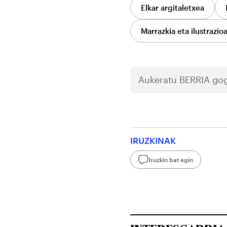
Elkar argitaletxea
Marrazkia eta ilustrazio
Aukeratu
BERRIA
gog
IRUZKINAK
Iruzkin bat egin