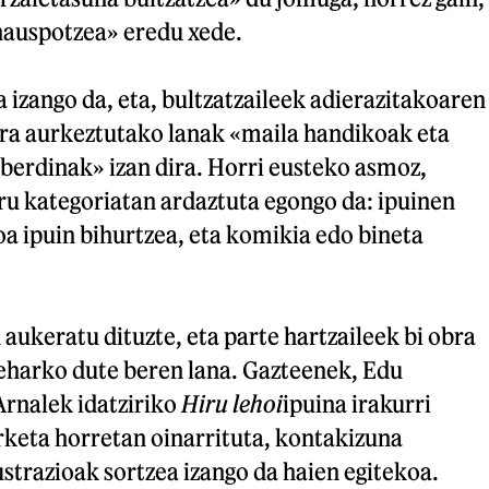
auspotzea» eredu xede.
izango da, eta, bultzatzaileek adierazitakoaren
ra aurkeztutako lanak «maila handikoak eta
berdinak» izan dira. Horri eusteko asmoz,
ru kategoriatan ardaztuta egongo da: ipuinen
ioa ipuin bihurtzea, eta komikia edo bineta
 aukeratu dituzte, eta parte hartzaileek bi obra
beharko dute beren lana. Gazteenek, Edu
Arnalek idatziriko
Hiru lehoi
ipuina irakurri
rketa horretan oinarrituta, kontakizuna
ustrazioak sortzea izango da haien egitekoa.