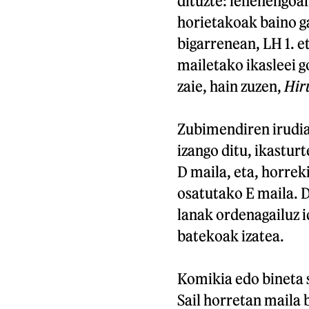
dituzte: lehenengoan
horietakoak baino ga
bigarrenean, LH 1. et
mailetako ikasleei g
zaie, hain zuzen,
Hir
Zubimendiren irudia 
izango ditu, ikastur
D maila, eta, horrek
osatutako E maila. D
lanak ordenagailuz i
batekoak izatea.
Komikia edo bineta s
Sail horretan maila 