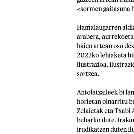
«sormen gaitasuna h
Hamalaugarren aldia 
arabera, aurrekoeta
haien artean oso des
2022ko lehiaketa hi
ilustrazioa, ilustraz
sortzea.
Antolatzaileek bi lan
horietan oinarritu 
Zelaietak eta Txabi 
beharko dute. Iraku
irudikatzen duten il