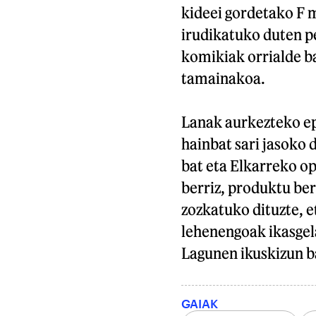
kideei gordetako F m
irudikatuko duten p
komikiak orrialde ba
tamainakoa.
Lanak aurkezteko epe
hainbat sari jasoko 
bat eta Elkarreko op
berriz, produktu berb
zozkatuko dituzte, e
lehenengoak ikasgela 
Lagunen ikuskizun ba
GAIAK