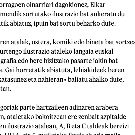
orragoen oinarriari dagokionez, Elkar
imendik sortutako ilustrazio bat aukeratu du
atik abiatuz, ipuin bat sortu beharko dute.
en atalak, ostera, komiki edo bineta bat sortze
urtengo ilustrazio ataleko langaia euskal
grafia edo bere bizitzako pasarte jakin bat
a. Gai horretatik abiatuta, lehiakideek beren
atasunez eta nahieran» baliatu ahalko dute,
tan.
goriak parte hartzaileen adinaren arabera
n, ataletako bakoitzean ere zenbait azpitalde
n ilustrazio atalean, A, B eta C taldeak bereizi