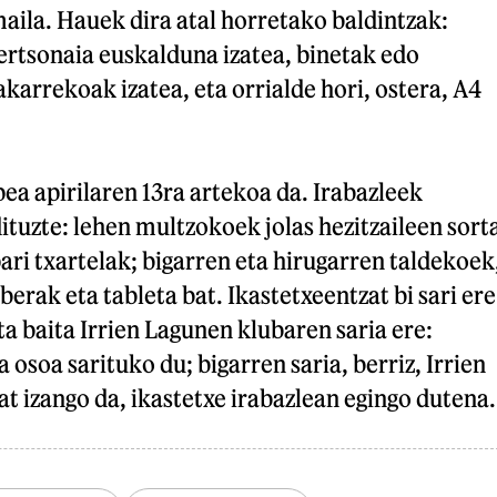
aila. Hauek dira atal horretako baldintzak:
ertsonaia euskalduna izatea, binetak edo
karrekoak izatea, eta orrialde hori, ostera, A4
a apirilaren 13ra artekoa da. Irabazleek
dituzte: lehen multzokoek jolas hezitzaileen sort
ari txartelak; bigarren eta hirugarren taldekoek
erak eta tableta bat. Ikastetxeentzat bi sari ere
ta baita Irrien Lagunen klubaren saria ere:
osoa sarituko du; bigarren saria, berriz, Irrien
t izango da, ikastetxe irabazlean egingo dutena.