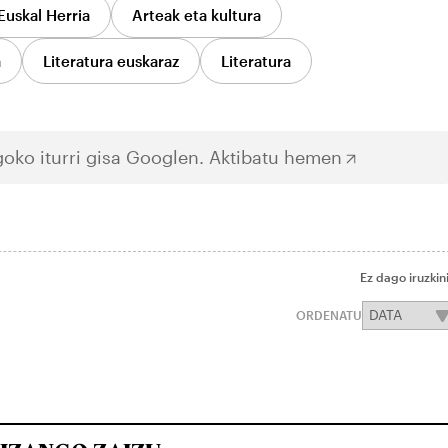
Euskal Herria
Arteak eta kultura
a
Literatura euskaraz
Literatura
oko iturri gisa Googlen.
Aktibatu hemen
Ez dago iruzkin
ORDENATU