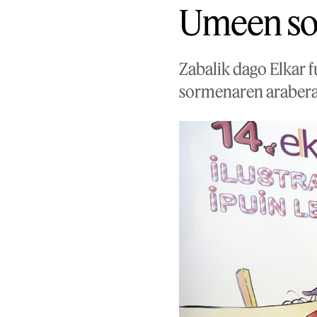
Umeen so
Zabalik dago Elkar f
sormenaren araberak