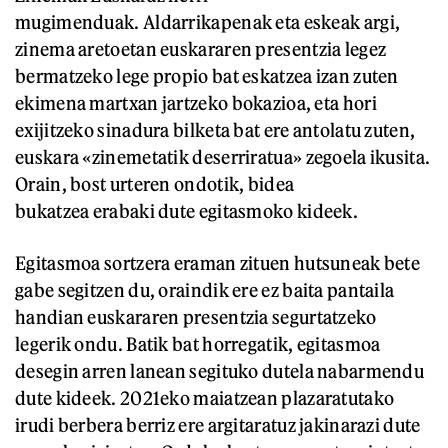
mugimenduak. Aldarrikapenak eta eskeak argi,
zinema aretoetan euskararen presentzia legez
bermatzeko lege propio bat eskatzea izan zuten
ekimena martxan jartzeko bokazioa, eta hori
exijitzeko sinadura bilketa bat ere antolatu zuten,
euskara «zinemetatik deserriratua» zegoela ikusita.
Orain, bost urteren ondotik, bidea
bukatzea erabaki dute egitasmoko kideek.
Egitasmoa sortzera eraman zituen hutsuneak bete
gabe segitzen du, oraindik ere ez baita pantaila
handian euskararen presentzia segurtatzeko
legerik ondu. Batik bat horregatik, egitasmoa
desegin arren lanean segituko dutela nabarmendu
dute kideek. 2021eko maiatzean plazaratutako
irudi berbera berriz ere argitaratuz jakinarazi dute