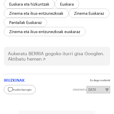
Euskara eta hizkuntzak
Euskara
Zinema eta ikus-entzunezkoak
Zinema Euskaraz
Pantailak Euskaraz
Zinema eta ikus-entzunezkoak euskaraz
Aukeratu
BERRIA
gogoko iturri gisa Googlen.
Aktibatu hemen
IRUZKINAK
Ez dago iruzkinik
Iruzkin bat egin
ORDENATU