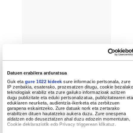
Datuen erabilera arduratsua
Guk eta
gure 1022 kideek
sure informacio pertsonala, zure
IP zenbakia, esaterako, prozesatzen ditugu, cookie bezalak
teknologiak erabiliz eta zure gailuko informazioak azitzen
dugu publizitate eta eduki pertsonalizatua, publizitatearen eta
edukiaren neurketa, audientzia-ikerketa eta zerbitzuen
garapena eskaintzeko. Zure datuak nork eta zertarako
erabiltzen dituen hautatzeko aukera duzu. Zure onespena
aldatzen edo deuseztatzen ahal duzu edozein momentutan,
Cookie deklaraziotik edo Privacy triggerean klikatuz.