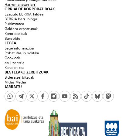
Harremanetan jarri
ORRIALDE KORPORATIBOAK
Ezagutu BERRIA Taldea
BERRIA berri bloga
Publizitatea
Galdera-erantzunak
Kontratazioak
Sarebide
LEGEA
Lege informazioa
Pribatutasun politika
Cookieak
cc Lizentzia
Kanal etikoa
BESTELAKO ZERBITZUAK
Bidera zerbitzuak
Midas Media
JARRAITU