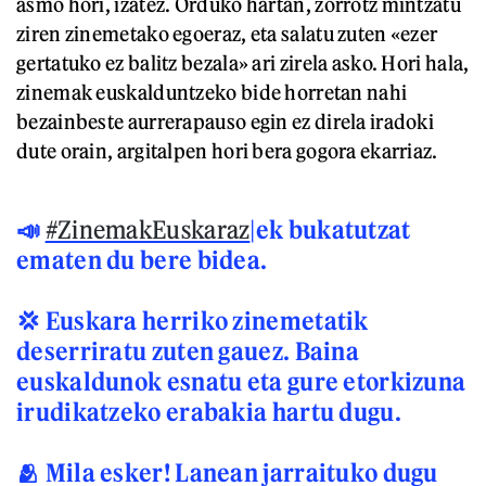
asmo hori, izatez. Orduko hartan, zorrotz mintzatu
ziren zinemetako egoeraz, eta salatu zuten «ezer
gertatuko ez balitz bezala» ari zirela asko. Hori hala,
zinemak euskalduntzeko bide horretan nahi
bezainbeste aurrerapauso egin ez direla iradoki
dute orain, argitalpen hori bera gogora ekarriaz.
📣
#ZinemakEuskaraz
|ek bukatutzat
ematen du bere bidea.
💢 Euskara herriko zinemetatik
deserriratu zuten gauez. Baina
euskaldunok esnatu eta gure etorkizuna
irudikatzeko erabakia hartu dugu.
🫂 Mila esker! Lanean jarraituko dugu