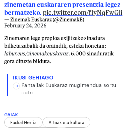
zinemetan euskararen presentzia legez
bermatzeko.
pic.twitter.com/f1yNqFwGii
— Zinemak Euskaraz (@ZinemakE)
February 24, 2026
Zinemaren lege propioa exijitzeko sinadura
bilketa zabalik da oraindik, esteka honetan:
labur.eus/zinemakeuskaraz
. 6.000 sinaduratik
gora dituzte bilduta.
IKUSI GEHIAGO
Pantailak Euskaraz mugimendua sortu
dute
GAIAK
Euskal Herria
Arteak eta kultura