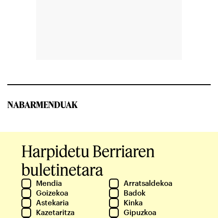
NABARMENDUAK
Harpidetu Berriaren
buletinetara
Mendia
Arratsaldekoa
Goizekoa
Badok
Astekaria
Kinka
Kazetaritza
Gipuzkoa