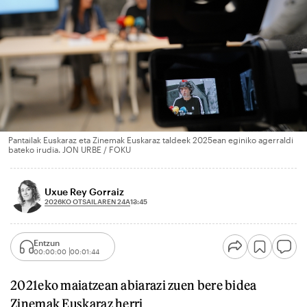
Pantailak Euskaraz eta Zinemak Euskaraz taldeek 2025ean eginiko agerraldi
bateko irudia. JON URBE / FOKU
Uxue Rey Gorraiz
2026KO OTSAILAREN 24A
13:45
Entzun
00:00:00
00:01:44
2021eko maiatzean abiarazi zuen bere bidea
Zinemak Euskaraz herri