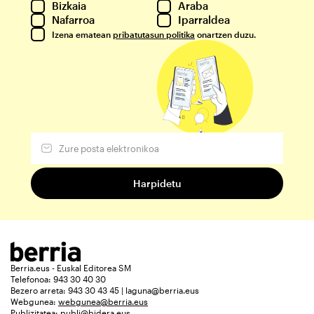
Bizkaia
Araba
Nafarroa
Iparraldea
Izena ematean
pribatutasun politika
onartzen duzu.
Berria.eus - Euskal Editorea SM
Telefonoa: 943 30 40 30
Bezero arreta: 943 30 43 45 | laguna@berria.eus
Webgunea:
webgunea@berria.eus
Publizitatea:
publi@bidera.eus