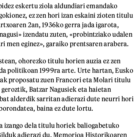
bidez eskertu ziola aldundiari emandako
gokionez, ez zen hori izan eskaini zioten titulu
txoaren 2an, 1936ko gerra jada igarota,
agusi» izendatu zuten, «probintziako udalen
i men eginez», garaiko prentsaren arabera.
tean, ohorezko titulu horien auzia ez zen
ida politikoan 1999ra arte. Urte hartan, Eusko
ak proposatu zuen Francori eta Molari titulu
 geroztik, Batzar Nagusiek eta haietan
at alderdik sarritan adierazi dute neurri hori
borondatea, baina ez dute lortu.
a izango dela titulu horiek baliogabetuko
Bilduk adierazi du, Memorioa Historikoaren