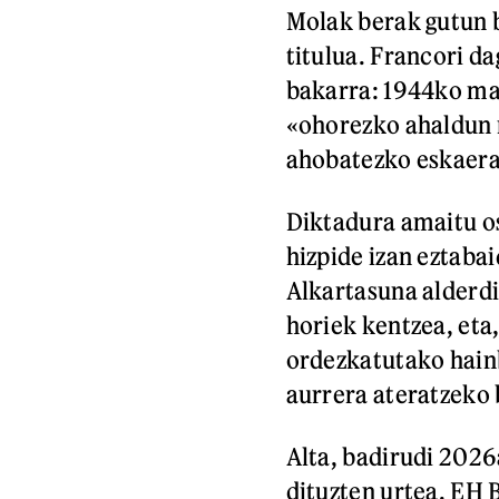
Molak berak gutun 
titulua. Francori da
bakarra: 1944ko mar
«ohorezko ahaldun n
ahobatezko eskaerar
Diktadura amaitu os
hizpide izan eztaba
Alkartasuna alderdi
horiek kentzea, eta,
ordezkatutako hainb
aurrera ateratzeko 
Alta, badirudi 2026
dituzten urtea. EH 