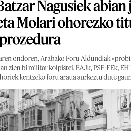
atzar Nagusiek abian j
eta Molari ohorezko ti
 prozedura
aren ondoren, Arabako Foru Aldundiak «probin
n zien bi militar kolpistei. EAJk, PSE-EEk, EH 
 horiek kentzeko foru araua aurkeztu dute gaur