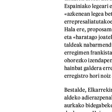
Espainiako legeari e
«azkenean legea bet
errepresaliatutako
Hala ere, proposame
eta «haratago joate
taldeak nabarmendu
erregimen frankist
ohorezko izendapene
hainbat galdera err
erregistro hori noiz
Bestalde, Elkarrek
aldeko adierazpenak
aurkako bidegabeke