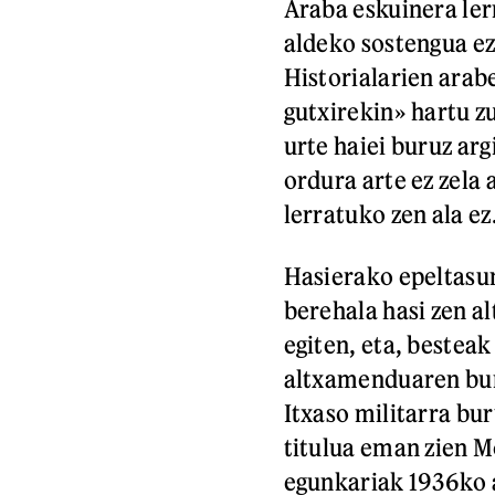
Araba eskuinera ler
aldeko sostengua ez
Historialarien arab
gutxirekin» hartu z
urte haiei buruz ar
ordura arte ez zela
lerratuko zen ala ez
Hasierako epeltasu
berehala hasi zen a
egiten, eta, besteak
altxamenduaren bur
Itxaso militarra bu
titulua eman zien M
egunkariak 1936ko