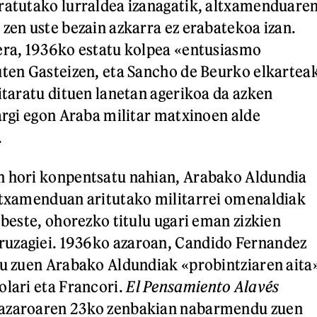
ratutako lurraldea izanagatik, altxamenduare
 zen uste bezain azkarra ez erabatekoa izan.
era, 1936ko estatu kolpea «entusiasmo
uten Gasteizen, eta Sancho de Beurko elkartea
gitaratu dituen lanetan agerikoa da azken
 argi egon Araba militar matxinoen alde
.
n hori konpentsatu nahian, Arabako Aldundia
ltxamenduan aritutako militarrei omenaldiak
 beste, ohorezko titulu ugari eman zizkien
uzagiei. 1936ko azaroan, Candido Fernandez
ru zuen Arabako Aldundiak «probintziaren aita
olari eta Francori.
El Pensamiento Alavés
 azaroaren 23ko zenbakian nabarmendu zuen