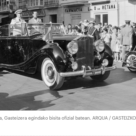
a, Gasteizera egindako bisita ofizial batean. ARQUA / GASTEIZKO