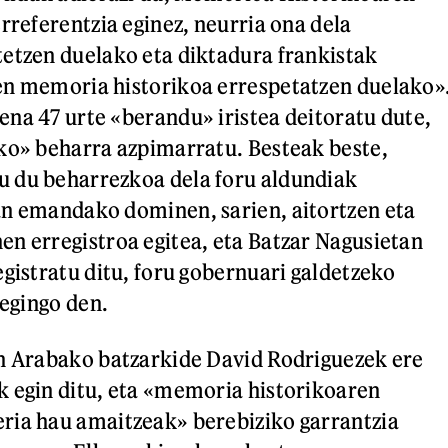
rreferentzia eginez, neurria ona dela
etzen duelako eta diktadura frankistak
en memoria historikoa errespetatzen duelako»
na 47 urte «berandu» iristea deitoratu dute,
ko» beharra azpimarratu. Besteak beste,
 du beharrezkoa dela foru aldundiak
an emandako dominen, sarien, aitortzen eta
n erregistroa egitea, eta Batzar Nagusietan
egistratu ditu, foru gobernuari galdetzeko
 egingo den.
in Arabako batzarkide David Rodriguezek ere
 egin ditu, eta «memoria historikoaren
ria hau amaitzeak» berebiziko garrantzia