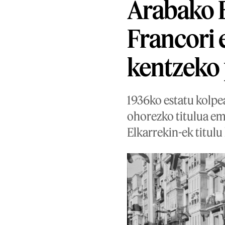
Arabako B
Francori 
kentzeko
1936ko estatu kolpe
ohorezko titulua ema
Elkarrekin-ek titulu