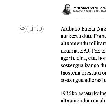
Peru Amorrortu Barr
2026KO URTARRILAREN 12A
1
Arabako Batzar Nag
aurkeztu dute Fran
altxamendu militar
neurria. EAJ, PSE-E
agertu dira, eta, ho
sostengua izango du
txostena prestatu o
sostengua adierazi 
1936ko estatu kolp
altxamenduaren alde