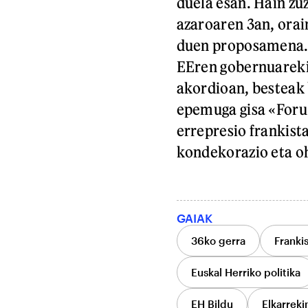
duela esan. Hain zu
azaroaren 3an, orai
duen proposamena. I
EEren gobernuareki
akordioan, besteak 
epemuga gisa «Foru 
errepresio frankis
kondekorazio eta oh
GAIAK
36ko gerra
Franki
Euskal Herriko politika
EH Bildu
Elkarreki