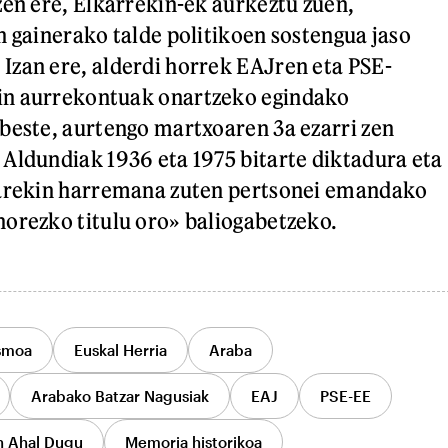
zen ere, Elkarrekin-ek aurkeztu zuen,
n gainerako talde politikoen sostengua jaso
zan ere, alderdi horrek EAJren eta PSE-
n aurrekontuak onartzeko egindako
beste, aurtengo martxoaren 3a ezarri zen
Aldundiak 1936 eta 1975 bitarte diktadura eta
tarekin harremana zuten pertsonei emandako
orezko titulu oro» baliogabetzeko.
smoa
Euskal Herria
Araba
Arabako Batzar Nagusiak
EAJ
PSE-EE
n Ahal Dugu
Memoria historikoa