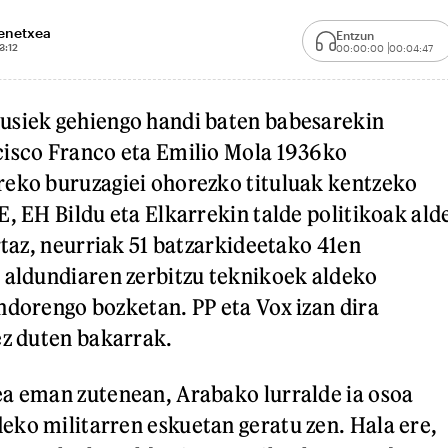
enetxea
Entzun
3:12
00:00:00
00:04:47
usiek gehiengo handi baten babesarekin
cisco Franco eta Emilio Mola 1936ko
reko buruzagiei ohorezko tituluak kentzeko
E, EH Bildu eta Elkarrekin talde politikoak ald
rtaz, neurriak 51 batzarkideetako 41en
 aldundiaren zerbitzu teknikoek aldeko
ndorengo bozketan. PP eta Vox izan dira
ez duten bakarrak.
ea eman zutenean, Arabako lurralde ia osoa
ko militarren eskuetan geratu zen. Hala ere,