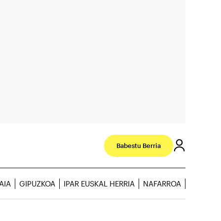
Babestu Berria
AIA
GIPUZKOA
IPAR EUSKAL HERRIA
NAFARROA