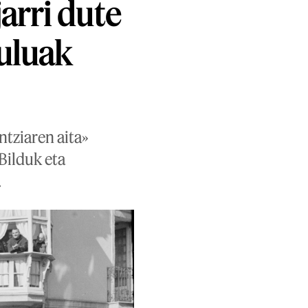
arri dute
tuluak
tziaren aita»
Bilduk eta
.