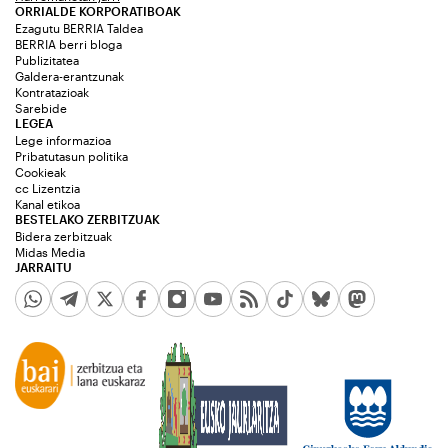
ORRIALDE KORPORATIBOAK
Ezagutu BERRIA Taldea
BERRIA berri bloga
Publizitatea
Galdera-erantzunak
Kontratazioak
Sarebide
LEGEA
Lege informazioa
Pribatutasun politika
Cookieak
cc Lizentzia
Kanal etikoa
BESTELAKO ZERBITZUAK
Bidera zerbitzuak
Midas Media
JARRAITU