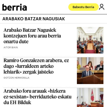
Babestu Berria
ARABAKO BATZAR NAGUSIAK
Arabako Batzar Nagusiek
kontzejuen foru arau berria
onartu dute
AITOR BIAIN
Ramiro Gonzalezen arabera, ez
dago «lurraldeen arteko
lehiarik» zergak jaisteko
GOTZON HERMOSILLA
Arabako foru arauak «hizkera
ez-sexistan» berridazteko eskatu
du EH Bilduk