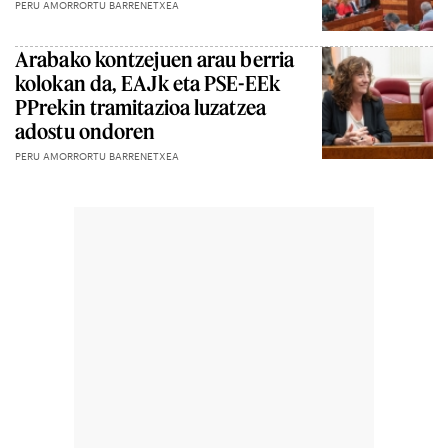
PERU AMORRORTU BARRENETXEA
Arabako kontzejuen arau berria
kolokan da, EAJk eta PSE-EEk
PPrekin tramitazioa luzatzea
adostu ondoren
PERU AMORRORTU BARRENETXEA