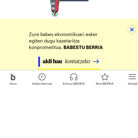
Zure babes ekonomikoari esker
egiten dugu kazetaritza
konprometitua.
BABESTU BERRIA
Egin zure ekarpena
Gaur
Azken berriak
Entzun BERRIA
Nire BERRIA
Atalak