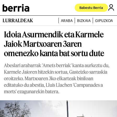
Babestu Berria
LURRALDEAK
ARABA
BIZKAIA
GIPUZKOA
Idoia Asurmendik eta Karmele
Jaiok Martxoaren 3aren
omenezko kanta bat sortu dute
Abeslari arabarrak 'Amets berriak' kanta aurkeztu du,
Karmele Jaioren hitzekin sortua, Gasteizko sarraskia
oroitzeko. Martxoaren 3ko elkarteak biniloan
editatuko du abestia, Lluis Llachen 'Campanades a
morts' ezagunarekin batera.