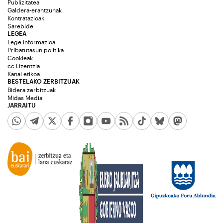
Publizitatea
Galdera-erantzunak
Kontratazioak
Sarebide
LEGEA
Lege informazioa
Pribatutasun politika
Cookieak
cc Lizentzia
Kanal etikoa
BESTELAKO ZERBITZUAK
Bidera zerbitzuak
Midas Media
JARRAITU