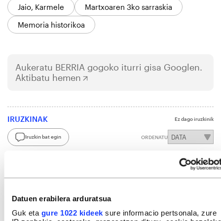
Jaio, Karmele
Martxoaren 3ko sarraskia
Memoria historikoa
Aukeratu
BERRIA
gogoko iturri gisa Googlen.
Aktibatu hemen
IRUZKINAK
Ez dago iruzkinik
Iruzkin bat egin
ORDENATU
Datuen erabilera arduratsua
Guk eta
gure 1022 kideek
sure informacio pertsonala, zure