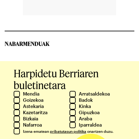
NABARMENDUAK
Harpidetu Berriaren
buletinetara
Mendia
Arratsaldekoa
Goizekoa
Badok
Astekaria
Kinka
Kazetaritza
Gipuzkoa
Bizkaia
Araba
Nafarroa
Iparraldea
Izena ematean
pribatutasun politika
onartzen duzu.