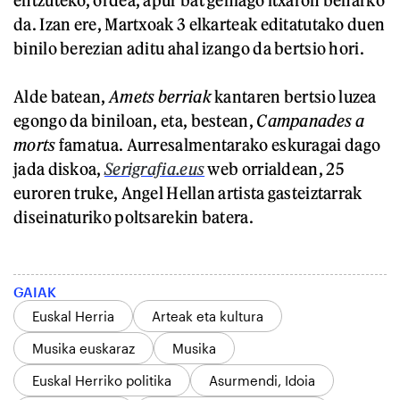
da. Izan ere, Martxoak 3 elkarteak editatutako duen
binilo berezian aditu ahal izango da bertsio hori.
Alde batean,
Amets berriak
kantaren bertsio luzea
egongo da biniloan, eta, bestean,
Campanades a
morts
famatua. Aurresalmentarako eskuragai dago
jada diskoa,
Serigrafia.eus
web orrialdean, 25
euroren truke, Angel Hellan artista gasteiztarrak
diseinaturiko poltsarekin batera.
GAIAK
Euskal Herria
Arteak eta kultura
Musika euskaraz
Musika
Euskal Herriko politika
Asurmendi, Idoia