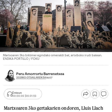
Martxoaren 3ko biktimei egindako omenaldi bat, artxiboko irudi batean.
ENDIKA PORTILLO / FOKU
Peru Amorrortu Barrenetxea
2026KO OTSAILAREN 5A
14:07
Entzun
00:00:00
00:01:53
Martxoaren 3ko gertakarien ondoren, Lluis Llach