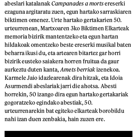
abeslari katalanak
Campanades a morts
ereserki
ezaguna argitaratu zuen, egun hartako sarraskiaren
biktimen omenez. Urte hartako gertakarien 50.
urteurrenean, Martxoaren 3ko Biktimen Elkarteak
memoria bizirik mantentzeko eta egun hartan
hildakoak omentzeko beste ereserki musikal baten
beharra ikusi du, eta artearen bitartez gar horri
bizirik eusteko saiakera horren fruitua da gaur
aurkeztu duten kanta,
Amets berriak
izenekoa.
Karmele Jaio idazlearenak dira hitzak, eta Idoia
Asurmendi abeslariak jarri die ahotsa. Abesti
horrekin, 50 izango dira egun hartako gertakariak
gogoratzeko egindako abestiak, 50.
urteurrenarekin bat egiteko elkarteak borobildu
nahi izan duen zenbakia, hain zuzen ere.