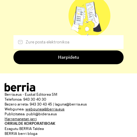
Berria.eus - Euskal Editorea SM
Telefonoa: 943 30 40 30
Bezero arreta: 943 30 43 45 | laguna@berria.eus
Webgunea:
webgunea@berria.eus
Publizitatea:
publi@bidera.eus
Harremanetan jarri
ORRIALDE KORPORATIBOAK
Ezagutu BERRIA Taldea
BERRIA berri bloga