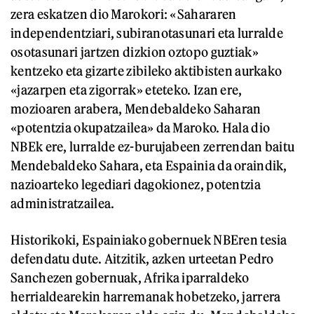
zera eskatzen dio Marokori: «Sahararen
independentziari, subiranotasunari eta lurralde
osotasunari jartzen dizkion oztopo guztiak»
kentzeko eta gizarte zibileko aktibisten aurkako
«jazarpen eta zigorrak» eteteko. Izan ere,
mozioaren arabera, Mendebaldeko Saharan
«potentzia okupatzailea» da Maroko. Hala dio
NBEk ere, lurralde ez-burujabeen zerrendan baitu
Mendebaldeko Sahara, eta Espainia da oraindik,
nazioarteko legediari dagokionez, potentzia
administratzailea.
Historikoki, Espainiako gobernuek NBEren tesia
defendatu dute. Aitzitik, azken urteetan Pedro
Sanchezen gobernuak, Afrika iparraldeko
herrialdearekin harremanak hobetzeko, jarrera