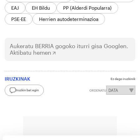
EAJ
EH Bildu
PP (Alderdi Popularra)
PSE-EE
Herrien autodeterminazioa
Aukeratu
BERRIA
gogoko iturri gisa Googlen.
Aktibatu hemen
IRUZKINAK
Ez dago iruzkinik
Iruzkin bat egin
ORDENATU