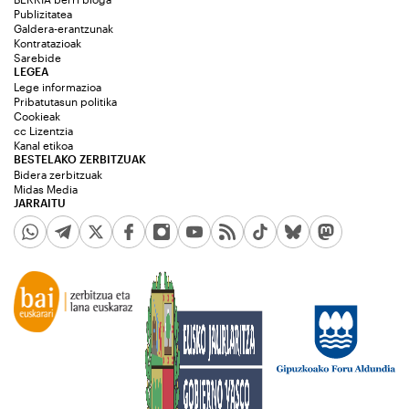
Publizitatea
Galdera-erantzunak
Kontratazioak
Sarebide
LEGEA
Lege informazioa
Pribatutasun politika
Cookieak
cc Lizentzia
Kanal etikoa
BESTELAKO ZERBITZUAK
Bidera zerbitzuak
Midas Media
JARRAITU