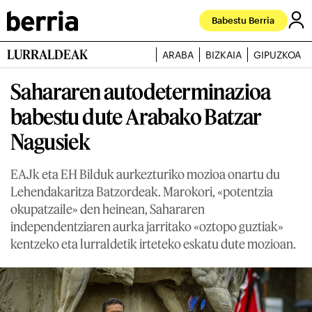
Babestu Berria
LURRALDEAK
ARABA
BIZKAIA
GIPUZKOA
Sahararen autodeterminazioa
babestu dute Arabako Batzar
Nagusiek
EAJk eta EH Bilduk aurkezturiko mozioa onartu du
Lehendakaritza Batzordeak. Marokori, «potentzia
okupatzaile» den heinean, Sahararen
independentziaren aurka jarritako «oztopo guztiak»
kentzeko eta lurraldetik irteteko eskatu dute mozioan.