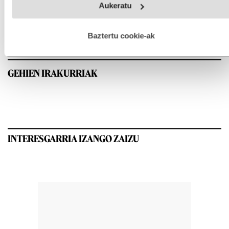
Aukeratu
fitxategiak erabiltzen ditu. Zure esperientzia eta zerbitzuak
hobetzeko asmoz, cookie teknologiaz baliatzen gara. Ohar
hau onartuz gero, teknologia hori erabiltzeko baimen
esplizitua ematen diguzu.
Gehiago irakurri
Baztertu cookie-ak
GEHIEN IRAKURRIAK
INTERESGARRIA IZANGO ZAIZU