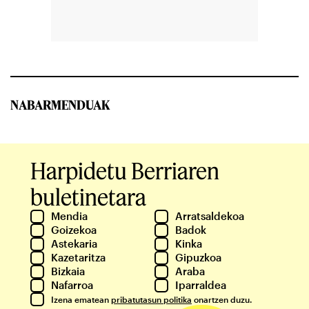
NABARMENDUAK
Harpidetu Berriaren
buletinetara
Mendia
Arratsaldekoa
Goizekoa
Badok
Astekaria
Kinka
Kazetaritza
Gipuzkoa
Bizkaia
Araba
Nafarroa
Iparraldea
Izena ematean
pribatutasun politika
onartzen duzu.