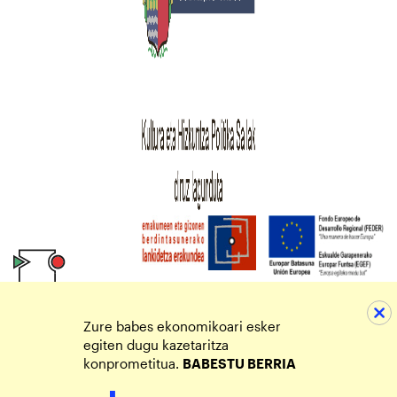
Zure babes ekonomikoari esker
egiten dugu kazetaritza
konprometitua.
BABESTU BERRIA