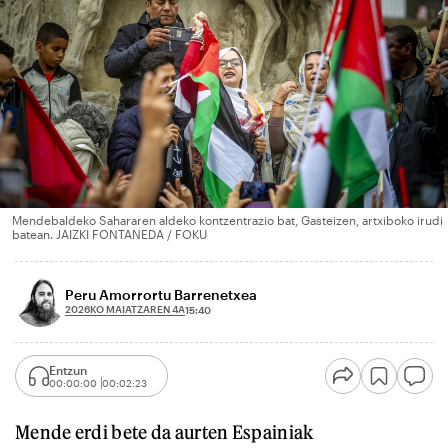
Mendebaldeko Sahararen aldeko kontzentrazio bat, Gasteizen, artxiboko irudi
batean. JAIZKI FONTANEDA / FOKU
Peru Amorrortu Barrenetxea
2026KO MAIATZAREN 4A
15:40
Entzun
00:00:00
00:02:23
Mende erdi bete da aurten Espainiak