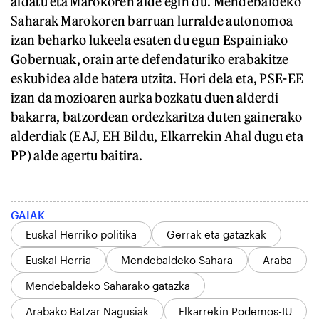
aldatu eta Marokoren alde egin du. Mendebaldeko
Saharak Marokoren barruan lurralde autonomoa
izan beharko lukeela esaten du egun Espainiako
Gobernuak, orain arte defendaturiko erabakitze
eskubidea alde batera utzita. Hori dela eta, PSE-EE
izan da mozioaren aurka bozkatu duen alderdi
bakarra, batzordean ordezkaritza duten gainerako
alderdiak (EAJ, EH Bildu, Elkarrekin Ahal dugu eta
PP) alde agertu baitira.
GAIAK
Euskal Herriko politika
Gerrak eta gatazkak
Euskal Herria
Mendebaldeko Sahara
Araba
Mendebaldeko Saharako gatazka
Arabako Batzar Nagusiak
Elkarrekin Podemos-IU