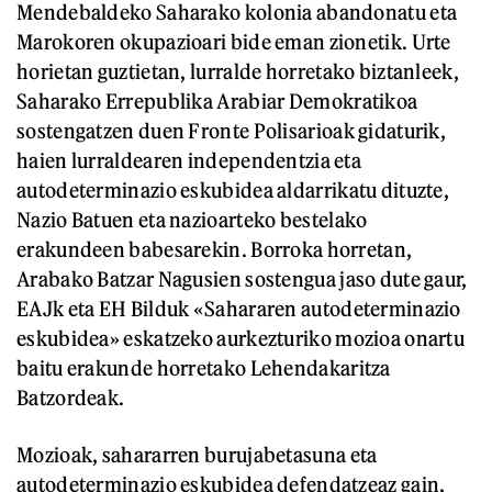
Mendebaldeko Saharako kolonia abandonatu eta
Marokoren okupazioari bide eman zionetik. Urte
horietan guztietan, lurralde horretako biztanleek,
Saharako Errepublika Arabiar Demokratikoa
sostengatzen duen Fronte Polisarioak gidaturik,
haien lurraldearen independentzia eta
autodeterminazio eskubidea aldarrikatu dituzte,
Nazio Batuen eta nazioarteko bestelako
erakundeen babesarekin. Borroka horretan,
Arabako Batzar Nagusien sostengua jaso dute gaur,
EAJk eta EH Bilduk «Sahararen autodeterminazio
eskubidea» eskatzeko aurkezturiko mozioa onartu
baitu erakunde horretako Lehendakaritza
Batzordeak.
Mozioak, sahararren burujabetasuna eta
autodeterminazio eskubidea defendatzeaz gain,