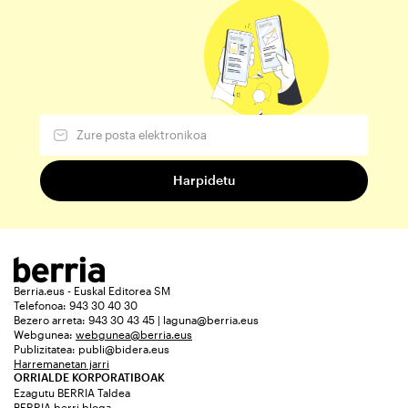
Berria.eus - Euskal Editorea SM
Telefonoa: 943 30 40 30
Bezero arreta: 943 30 43 45 | laguna@berria.eus
Webgunea:
webgunea@berria.eus
Publizitatea:
publi@bidera.eus
Harremanetan jarri
ORRIALDE KORPORATIBOAK
Ezagutu BERRIA Taldea
BERRIA berri bloga