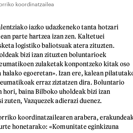
rriko koordinatzailea
lentziako iazko udazkeneko tanta hotzari
n parte hartzea izan zen. Kaltetuei
sketa logistiko baliotsuak atera zituzten.
ldeak bizi izan zituzten boluntarioek
neumatikoen zulaketak konpontzeko kitak oso
 halako egoeretan». Izan ere, kalean pilatutak
neumatikoak erraz ziztatzen dira. Boluntario
 hori, baina Bilboko uholdeak bizi izan
si zuten, Vazquezek adierazi duenez.
orriko koordinatzailearen arabera, erakundea
 urte honetarako: «Komunitate eginkizuna