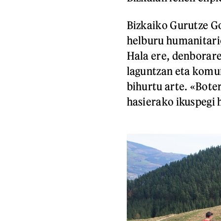
Bizkaiko Gurutze Go
helburu humanitari
Hala ere, denborare
laguntzan eta komu
bihurtu arte. «Bote
hasierako ikuspegi 