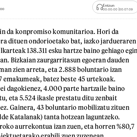
Entzun
:00
00:00:00
00:07:09
gin da konpromiso komunitarioa. Hori da
ra dituen ondorioetako bat, iazko jardueraren
Elkarteak 138.311 esku hartze baino gehiago egi
ean. Bizkaian zaurgarritasun egoeran dauden
man zien arreta, eta 2.888 boluntario izan
57 emakumeak, batez beste 45 urtekoak.
i dagokienez, 4.000 parte hartzaile baino
tu, eta 5.524 ikasle prestatu ditu zenbait
z. Gainera, 43 boluntario mobilizatu zituen
lde Katalanak) tanta hotzean laguntzeko.
euroko aurrekontua izan zuen, eta horren %80,7
oiektuetarako erabili zuen zuzenean.