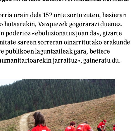
rria orain dela 152 urte sortu zuten, hasieran
o hutsarekin, Vazquezek gogorarazi duenez.
n poderioz «eboluzionatuz joan da», gizarte
nitate sareen sorreran oinarritutako erakunde
re publikoen laguntzaileak gara, betiere
humanitarioarekin jarraituz», gaineratu du.