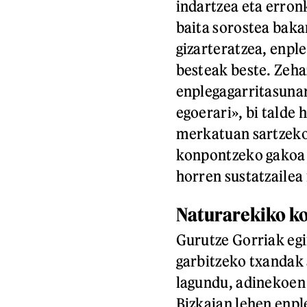
indartzea eta erron
baita sorostea baka
gizarteratzea, enpl
besteak beste. Zeha
enplegagarritasunar
egoerari», bi talde 
merkatuan sartzeko
konpontzeko gakoa 
horren sustatzailea 
Naturarekiko k
Gurutze Gorriak egi
garbitzeko txandak 
lagundu, adinekoen 
Bizkaian lehen enpl