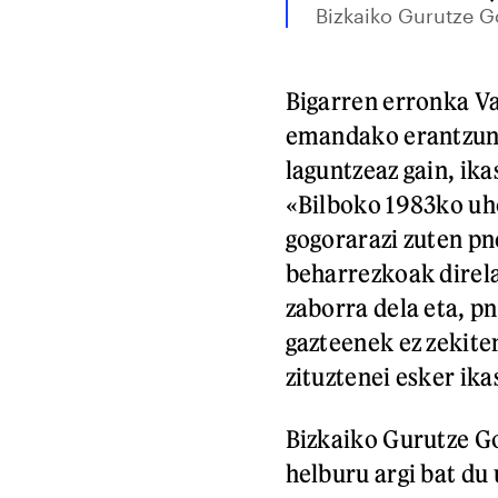
Bizkaiko Gurutze Go
Bigarren erronka Va
emandako erantzunea
laguntzeaz gain, ika
«Bilboko 1983ko uho
gogorarazi zuten p
beharrezkoak direla
zaborra dela eta, p
gazteenek ez zekiten
zituztenei esker ika
Bizkaiko Gurutze G
helburu argi bat du