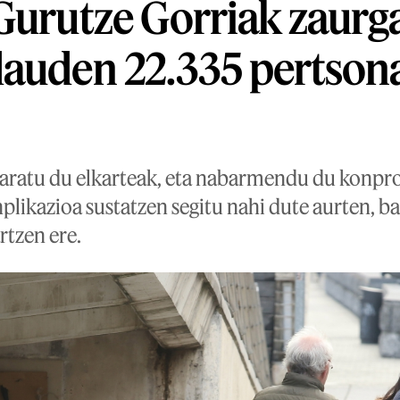
Gurutze Gorriak zaurg
dauden 22.335 pertson
azaratu du elkarteak, eta nabarmendu du konp
nplikazioa sustatzen segitu nahi dute aurten, b
rtzen ere.