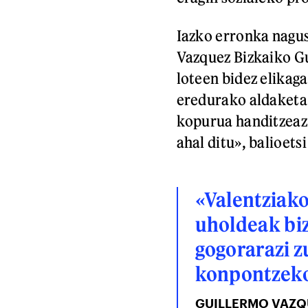
Iazko erronka nagu
Vazquez Bizkaiko G
loteen bidez elikag
eredurako aldaketa 
kopurua handitzeaz 
ahal ditu», balioets
«Valentziako
uholdeak biz
gogorarazi 
konpontzeko
GUILLERMO VAZQ