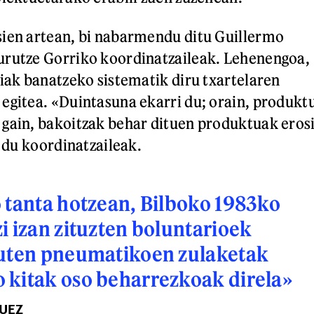
sien artean, bi nabarmendu ditu Guillermo
urutze Gorriko koordinatzaileak. Lehenengoa,
aiak banatzeko sistematik diru txartelaren
egitea. «Duintasuna ekarri du; orain, produkt
gain, bakoitzak behar dituen produktuak eros
i du koordinatzaileak.
 tanta hotzean, Bilboko 1983ko
i izan zituzten boluntarioek
zuten pneumatikoen zulaketak
 kitak oso beharrezkoak direla»
UEZ