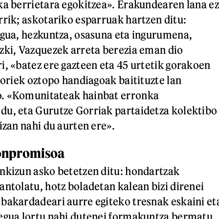
ka berrietara egokitzea». Erakundearen lana ez
rrik; askotariko esparruak hartzen ditu:
egua, hezkuntza, osasuna eta ingurumena,
zki, Vazquezek arreta berezia eman dio
i, «batez ere gazteen eta 45 urtetik gorakoen
horiek oztopo handiagoak baitituzte lan
. «Komunitateak hainbat erronka
du, eta Gurutze Gorriak partaidetza kolektibo
izan nahi du aurten ere».
onpromisoa
nkizun asko betetzen ditu: hondartzak
antolatu, hotz boladetan kalean bizi direnei
bakardadeari aurre egiteko tresnak eskaini et
egua lortu nahi dutenei formakuntza bermatu.