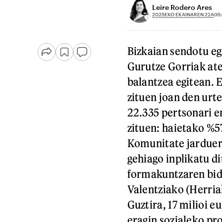
Leire Rodero Ares
2025EKO EKAINAREN 22A
05
Bizkaian sendotu e
Gurutze Gorriak ate
balantzea egitean. 
zituen joan den urt
22.335 pertsonari e
zituen: haietako %
Komunitate jarduere
gehiago inplikatu di
formakuntzaren bide
Valentziako (Herria
Guztira, 17 milioi 
eragin sozialeko pr