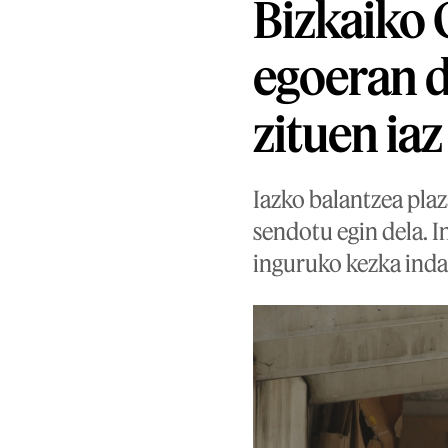
Bizkaiko 
egoeran 
zituen iaz
Iazko balantzea pl
sendotu egin dela. I
inguruko kezka inda