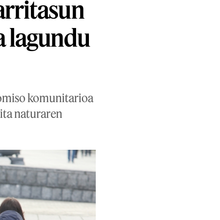
arritasun
a lagundu
romiso komunitarioa
aita naturaren