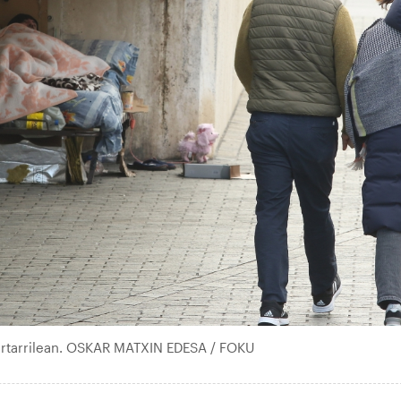
 urtarrilean. OSKAR MATXIN EDESA / FOKU