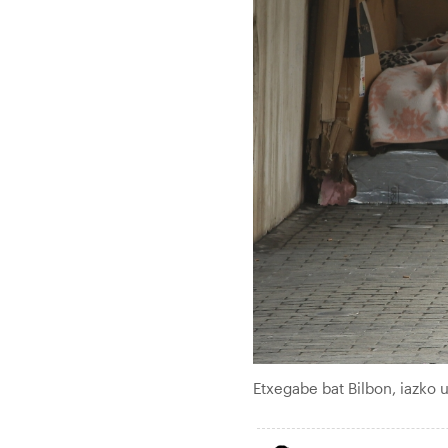
Etxegabe bat Bilbon, iazko