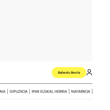
Babestu Berria
AIA
GIPUZKOA
IPAR EUSKAL HERRIA
NAFARROA